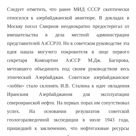
Следует отметить, что ранее МИД СССР скептически
относился к азербайджанской авантюре. В докладах в
Москву посол Смирнов неоднократно предостерегал от
вмешательства в дела местной администрации
представителей АзССР10. Но в советском руководстве эта
идея нашла могучего покровителя в лице первого
секретаря Компартии АзССР М.Дж. Багирова,
мечтавшего объединить под своим руководством весь
этнический Азербайджан. Советское азербайджанское
«лобби» стало склонять И.В. Сталина к идее овладения
Иранским Азербайджаном для эксплуатации
североиранской нефти. На первых порах им сопутствовал
успех. На основании результатов советской
геологоразведочной экспедиции в июле 1943 года,
пришедшей к заключению, что нефтегазовые ресурсы