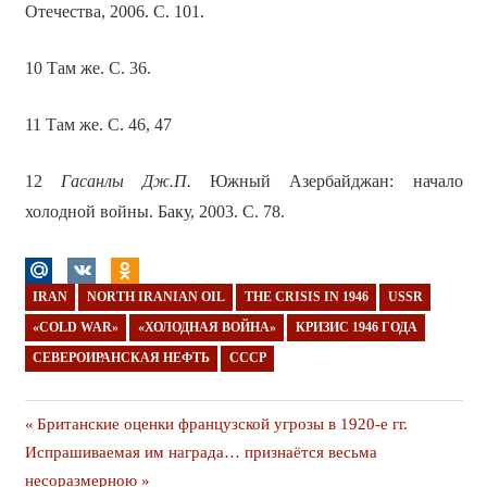
Отечества, 2006. С. 101.
10 Там же. С. 36.
11 Там же. С. 46, 47
12
Гасанлы Дж.П.
Южный Азербайджан: начало
холодной войны. Баку, 2003. С. 78.
IRAN
NORTH IRANIAN OIL
THE CRISIS IN 1946
USSR
«COLD WAR»
«ХОЛОДНАЯ ВОЙНА»
КРИЗИС 1946 ГОДА
СЕВЕРОИРАНСКАЯ НЕФТЬ
СССР
Навигация
Предыдущая
Британские оценки французской угрозы в 1920-е гг.
Следующая
публикация
Испрашиваемая им награда… признаётся весьма
по
публикация
несоразмерною