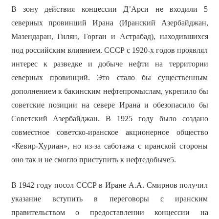
В зону действия концессии Д’Арси не входили 5
северных провинций Ирана (Иранский Азербайджан,
Мазендаран, Гилян, Горган и Астрабад), находившихся
под российским влиянием. СССР с 1920-х годов проявлял
интерес к разведке и добыче нефти на территории
северных провинций. Это стало бы существенным
дополнением к бакинским нефтепромыслам, укрепило бы
советские позиции на севере Ирана и обезопасило бы
Советский Азербайджан. В 1925 году было создано
совместное советско-иранское акционерное общество
«Кевир-Хуриан», но из-за саботажа с иранской стороны
оно так и не смогло приступить к нефтедобыче5.
В 1942 году посол СССР в Иране А.А. Смирнов получил
указание вступить в переговоры с иранским
правительством о предоставлении концессии на