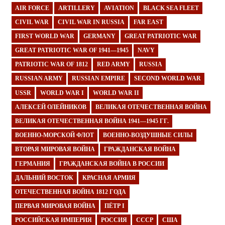
AIR FORCE
ARTILLERY
AVIATION
BLACK SEA FLEET
CIVIL WAR
CIVIL WAR IN RUSSIA
FAR EAST
FIRST WORLD WAR
GERMANY
GREAT PATRIOTIC WAR
GREAT PATRIOTIC WAR OF 1941—1945
NAVY
PATRIOTIC WAR OF 1812
RED ARMY
RUSSIA
RUSSIAN ARMY
RUSSIAN EMPIRE
SECOND WORLD WAR
USSR
WORLD WAR I
WORLD WAR II
АЛЕКСЕЙ ОЛЕЙНИКОВ
ВЕЛИКАЯ ОТЕЧЕСТВЕННАЯ ВОЙНА
ВЕЛИКАЯ ОТЕЧЕСТВЕННАЯ ВОЙНА 1941—1945 ГГ.
ВОЕННО-МОРСКОЙ ФЛОТ
ВОЕННО-ВОЗДУШНЫЕ СИЛЫ
ВТОРАЯ МИРОВАЯ ВОЙНА
ГРАЖДАНСКАЯ ВОЙНА
ГЕРМАНИЯ
ГРАЖДАНСКАЯ ВОЙНА В РОССИИ
ДАЛЬНИЙ ВОСТОК
КРАСНАЯ АРМИЯ
ОТЕЧЕСТВЕННАЯ ВОЙНА 1812 ГОДА
ПЕРВАЯ МИРОВАЯ ВОЙНА
ПЁТР I
РОССИЙСКАЯ ИМПЕРИЯ
РОССИЯ
СССР
США