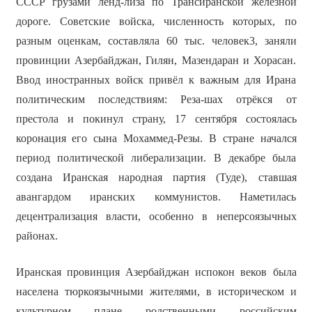
СССР грузами ленд-лиза по Трансиранской железной
дороге. Советские войска, численность которых, по
разным оценкам, составляла 60 тыс. человек3, заняли
провинции Азербайджан, Гилян, Мазендаран и Хорасан.
Ввод иностранных войск привёл к важным для Ирана
политическим последствиям: Реза-шах отрёкся от
престола и покинул страну, 17 сентября состоялась
коронация его сына Мохаммед-Резы. В стране начался
период политической либерализации. В декабре была
создана Иранская народная партия (Туде), ставшая
авангардом иранских коммунистов. Наметилась
децентрализация власти, особенно в неперсоязычных
районах.
Иранская провинция Азербайджан испокон веков была
населена тюркоязычными жителями, в историческом и
культурном плане родственными российским