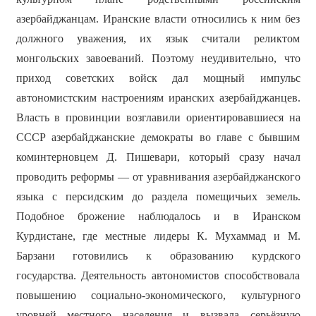
азербайджанцам. Иранские власти относились к ним без
должного уважения, их язык считали реликтом
монгольских завоеваний. Поэтому неудивительно, что
приход советских войск дал мощный импульс
автономистским настроениям иранских азербайджанцев.
Власть в провинции возглавили ориентировавшиеся на
СССР азербайджанские демократы во главе с бывшим
коминтерновцем Д. Пишевари, который сразу начал
проводить реформы — от уравнивания азербайджанского
языка с персидским до раздела помещичьих земель.
Подобное брожение наблюдалось и в Иранском
Курдистане, где местные лидеры К. Мухаммад и М.
Барзани готовились к образованию курдского
государства. Деятельность автономистов способствовала
повышению социально-экономического, культурного
уровней местного населения и вызвала серьёзную