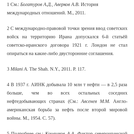
1 См.:
Богатуров А.Д., Аверков А.В.
История
международных отношений. М., 2011.
2 С международно-правовой точки зрения ввод советских
войск на территорию Ирана допускался 6-й статьёй
советско-иранского договора 1921 г. Лондон не стал
опираться на какие-либо двусторонние соглашения.
3
Milani A.
The Shah. N.Y., 2011. P. 117.
4 В 1937 г. АИНК добывала 10 млн т нефти — в 2,5 раза
больше, чем во всех остальных соседних
нефтедобывающих странах (См.:
Авсенев М.М.
Англо-
американская борьба за нефть после второй мировой
войны. М., 1954. С. 57).
5 Подробнее см.:
Кочешков А.А.
Фактор североиранской