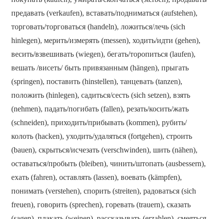
предавать (verkaufen), вставать/подниматься (aufstehen),
торговать/торговаться (handeln), ложиться/лечь (sich
hinlegen), мерить/измерять (messen), ходить/идти (gehen),
весить/взвешивать (wiegen), бегать/торопиться (laufen),
вешать /висеть/ быть привязанным (hängen), прыгать
(springen), поставить (hinstellen), танцевать (tanzen),
положить (hinlegen), садиться/сесть (sich setzen), взять
(nehmen), падать/погибать (fallen), резать/косить/жать
(schneiden), приходить/прибывать (kommen), рубить/
колоть (hacken), уходить/удаляться (fortgehen), строить
(bauen), скрыться/исчезать (verschwinden), шить (nähen),
оставаться/пробыть (bleiben), чинить/штопать (ausbessern),
ехать (fahren), оставлять (lassen), воевать (kämpfen),
понимать (verstehen), спорить (streiten), радоваться (sich
freuen), говорить (sprechen), горевать (trauern), сказать
(sagen), плакать (weinen), рассказывать (erzahlen), смеяться