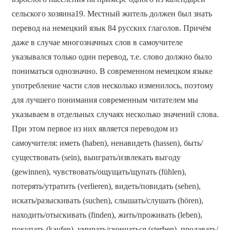
сельского хозяина19. Местный житель должен был знать
перевод на немецкий язык 84 русских глаголов. Причём
даже в случае многозначных слов в самоучителе
указывался только один перевод, т.е. слово должно было
пониматься однозначно. В современном немецком языке
употребление части слов несколько изменилось, поэтому
для лучшего понимания современным читателем мы
указываем в отдельных случаях несколько значений слова.
При этом первое из них является переводом из
самоучителя: иметь (haben), ненавидеть (hassen), быть/
существовать (sein), выиграть/извлекать выгоду
(gewinnen), чувствовать/ощущать/щупать (fühlen),
потерять/утратить (verlieren), видеть/повидать (sehen),
искать/разыскивать (suchen), слышать/слушать (hören),
находить/отыскивать (finden), жить/проживать (leben),
покупать (kaufen), умирать/скончаться (sterben), продавать/