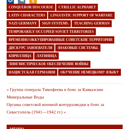
CONQUEROR DISCOURSE
CYRILLIC ALPHABET
LATIN CHARACTERS
LINGUISTIC SUPPORT OF WARFARE
NAZI GERMANY
SIGN SYSTEMS.
TEACHING GERMAN
TEMPORARILY OCCUPIED SOVIET TERRITORIES
ВРЕМЕННО ОККУПИРОВАННЫЕ СОВЕТСКИЕ ТЕРРИТОРИИ
ДИСКУРС ЗАВОЕВАТЕЛЯ
ЗНАКОВЫЕ СИСТЕМЫ.
КИРИЛЛИЦА
ЛАТИНИЦА
ЛИНГВИСТИЧЕСКОЕ ОБЕСПЕЧЕНИЕ ВОЙНЫ
НАЦИСТСКАЯ ГЕРМАНИЯ
ОБУЧЕНИЕ НЕМЕЦКОМУ ЯЗЫКУ
Навигация
Предыдущая
Группа генерала Тимофеева в боях за Кавказские
публикация
Минеральные Воды
по
Следующая
Органы советской военной контрразведки в боях за
записям
публикация
Севастополь (1941—1942 гг.)