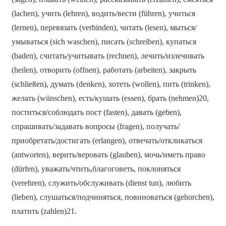
(lachen), учить (lehren), водить/вести (führen), учиться
(lernen), перевязать (verbinden), читать (lesen), мыться/
умываться (sich waschen), писать (schreiben), купаться
(baden), считать/учитывать (rechnen), лечить/излечивать
(heilen), отворить (offnen), работать (arbeiten), закрыть
(schließen), думать (denken), хотеть (wollen), пить (trinken),
желать (wünschen), есть/кушать (essen), брать (nehmen)20,
поститься/соблюдать пост (fasten), давать (geben),
спрашивать/задавать вопросы (fragen), получать/
приобретать/достигать (erlangen), отвечать/откликаться
(antworten), верить/веровать (glauben), мочь/иметь право
(dürfen), уважать/чтить,благоговеть, поклоняться
(verehren), служить/обслуживать (dienst tun), любить
(lieben), слушаться/подчиняться, повиноваться (gehorchen),
платить (zahlen)21.