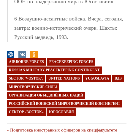
ООН по поддержанию мира в Югославии».
6 Воздушно-десантные войска. Вчера, сегодня,
завтра: военно-исторический очерк. Шахты:
Русский медведь, 1993.
AIRBORNE FORCES
PEACEKEEPING FORCES
RUSSIAN MILITARY PEACEKEEPING CONTINGENT
SECTOR ‘VOSTOK’.
UNITED NATIONS
YUGOSLAVIA
ВДВ
МИРОТВОРЧЕСКИЕ СИЛЫ
ОРГАНИЗАЦИЯ ОБЪЕДИНЁННЫХ НАЦИЙ
РОССИЙСКИЙ ВОИНСКИЙ МИРОТВОРЧЕСКИЙ КОНТИНГЕНТ
СЕКТОР «ВОСТОК»
ЮГОСЛАВИЯ
Навигация
Предыдущая
Подготовка иностранных офицеров на спецфакультете