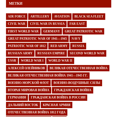
МЕТКИ
AIR FORCE
ARTILLERY
AVIATION
BLACK SEA FLEET
CIVIL WAR
CIVIL WAR IN RUSSIA
FAR EAST
FIRST WORLD WAR
GERMANY
GREAT PATRIOTIC WAR
GREAT PATRIOTIC WAR OF 1941—1945
NAVY
PATRIOTIC WAR OF 1812
RED ARMY
RUSSIA
RUSSIAN ARMY
RUSSIAN EMPIRE
SECOND WORLD WAR
USSR
WORLD WAR I
WORLD WAR II
АЛЕКСЕЙ ОЛЕЙНИКОВ
ВЕЛИКАЯ ОТЕЧЕСТВЕННАЯ ВОЙНА
ВЕЛИКАЯ ОТЕЧЕСТВЕННАЯ ВОЙНА 1941—1945 ГГ.
ВОЕННО-МОРСКОЙ ФЛОТ
ВОЕННО-ВОЗДУШНЫЕ СИЛЫ
ВТОРАЯ МИРОВАЯ ВОЙНА
ГРАЖДАНСКАЯ ВОЙНА
ГЕРМАНИЯ
ГРАЖДАНСКАЯ ВОЙНА В РОССИИ
ДАЛЬНИЙ ВОСТОК
КРАСНАЯ АРМИЯ
ОТЕЧЕСТВЕННАЯ ВОЙНА 1812 ГОДА