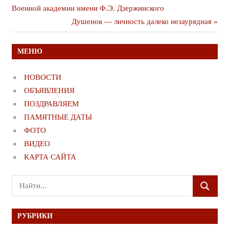
публикация
Военной академии имени Ф.Э. Дзержинского
по
Следующая
Душенов — личность далеко незаурядная
записям
публикация
МЕНЮ
НОВОСТИ
ОБЪЯВЛЕНИЯ
ПОЗДРАВЛЯЕМ
ПАМЯТНЫЕ ДАТЫ
ФОТО
ВИДЕО
КАРТА САЙТА
Поиск
ПОИСК
для:
РУБРИКИ