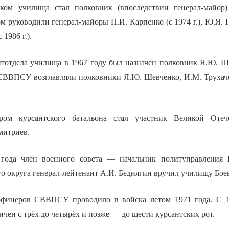
ком училища стал полковник (впоследствии генерал-майор
 руководили генерал-майоры П.И. Карпенко (с 1974 г.), Ю.Я. Гу
 1986 г.).
тотдела училища в 1967 году был назначен полковник Я.Ю. Ш
СВВПСУ возглавляли полковники Я.Ю. Шевченко, И.М. Трухач
ом курсантского батальона стал участник Великой Отеч
митриев.
 года член военного совета — начальник политуправления 
о округа генерал-лейтенант А.И. Беднягин вручил училищу Бое
фицеров СВВПСУ проводило в войска летом 1971 года. С 1
чен с трёх до четырёх и позже — до шести курсантских рот.