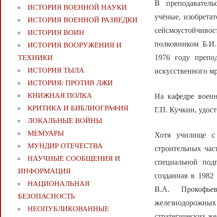
В преподавател
ИСТОРИЯ ВОЕННОЙ НАУКИ
учёные, изобретат
ИСТОРИЯ ВОЕННОЙ РАЗВЕДКИ
сейсмоустойчивос
ИСТОРИЯ ВОИН
полковником Б.И.
ИСТОРИЯ ВООРУЖЕНИЯ И
1976 году препо
ТЕХНИКИ
ИСТОРИЯ ТЫЛА
искусственного м
ИСТОРИЯ: ПРОТИВ ЛЖИ
КНИЖНАЯ ПОЛКА
На кафедре воен
КРИТИКА И БИБЛИОГРАФИЯ
Г.П. Кучкин, удос
ЛОКАЛЬНЫЕ ВОЙНЫ
МЕМУАРЫ
Хотя училище с 
МУНДИР ОТЕЧЕСТВА
строительных час
НАУЧНЫЕ СООБЩЕНИЯ И
специальной под
ИНФОРМАЦИЯ
созданная в 1982
НАЦИОНАЛЬНАЯ
В.А. Прокофье
БЕЗОПАСНОСТЬ
железнодорожны
НЕОПУБЛИКОВАННЫЕ
стратегических ж