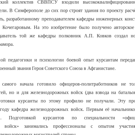
ьский коллектив СВВПСУ входили высококвалифицированн
ели. В Симферополе до сих пор строят здания по проекту расч
ть, разработанному преподавателем кафедры инженерных кон
 Кочегаровым. На это изобретение было получено авторское
даватель той же кафедры полковник А.П. Ковков создал 
рамора.
ной педагогики и психологии боевой опыт курсантам переда
тоенный звания Героя Советского Союза в Афганистане.
самого начала готовило офицеров-политработников не то
тей, но и для железнодорожных войск (два взвода на батальо
готовки курсанты по этому профилю не получали. Эту пр
 году кафедра железнодорожных войск. Первым её начальник
в. Подготовкой курсантов по специальности «офицер
х войск» занимались профессионалы с опытом участи
елезнодорожных магистралей страны.