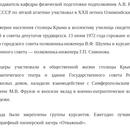
подаватель кафедры физической подготовки подполковник А.В. Р
СССР по лёгкой атлетике участвовал в XXII летних Олимпийски
верии населения столицы Крыма к коллективу училища свидете
й в советы депутатов трудящихся. 13 июня 1972 года горожане 
городского совета полковника-инженера В.Ф. Шулева и курсант
онного совета — полковника-инженера Г.П. Симонова.
церы участвовали в общественной жизни столицы Крыма
матического театра и здания Государственного совета Р
жилых домов, наладили взаимодействие с Симферопольским
ени М.В. Фрунзе и вносили вклад в военно-патриотическое в
дежи.
ода были закреплены группы курсантов. Ежегодно лучш
одшефный пионерский лагерь «Отважный».