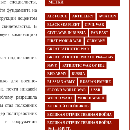
ые специалисты,
МЕТКИ
ёта фундамента на
AIR FORCE
ARTILLERY
AVIATION
струкций доцентом
BLACK SEA FLEET
CIVIL WAR
 свидетельство. В
CIVIL WAR IN RUSSIA
FAR EAST
новую композицию
FIRST WORLD WAR
GERMANY
GREAT PATRIOTIC WAR
вал подполковник
GREAT PATRIOTIC WAR OF 1941—1945
NAVY
PATRIOTIC WAR OF 1812
RED ARMY
RUSSIA
лько для военно-
RUSSIAN ARMY
RUSSIAN EMPIRE
н), почти никакой
SECOND WORLD WAR
USSR
облему разрешила
WORLD WAR I
WORLD WAR II
ом стал полковник
АЛЕКСЕЙ ОЛЕЙНИКОВ
-политработник
ВЕЛИКАЯ ОТЕЧЕСТВЕННАЯ ВОЙНА
я в сооружении
ВЕЛИКАЯ ОТЕЧЕСТВЕННАЯ ВОЙНА
1941—1945 ГГ.