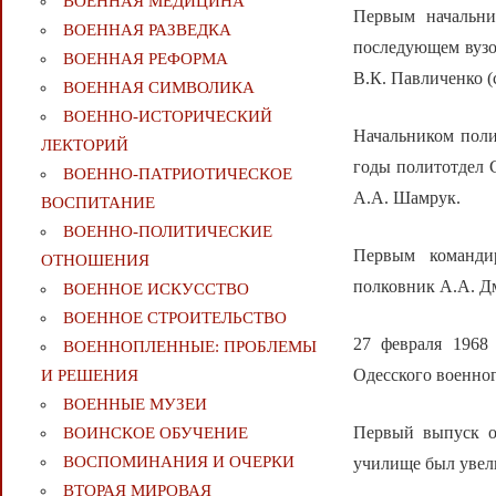
ВОЕННАЯ МЕДИЦИНА
Первым начальни
ВОЕННАЯ РАЗВЕДКА
последующем вузом
ВОЕННАЯ РЕФОРМА
В.К. Павличенко (с
ВОЕННАЯ СИМВОЛИКА
ВОЕННО-ИСТОРИЧЕСКИЙ
Начальником поли
ЛЕКТОРИЙ
годы политотдел 
ВОЕННО-ПАТРИОТИЧЕСКОЕ
А.А. Шамрук.
ВОСПИТАНИЕ
ВОЕННО-ПОЛИТИЧЕСКИE
Первым командир
ОТНОШЕНИЯ
полковник А.А. Д
ВОЕННОЕ ИСКУССТВО
ВОЕННОЕ СТРОИТЕЛЬСТВО
27 февраля 1968
ВОЕННОПЛЕННЫЕ: ПРОБЛЕМЫ
Одесского военног
И РЕШЕНИЯ
ВОЕННЫЕ МУЗЕИ
Первый выпуск о
ВОИНСКОЕ ОБУЧЕНИЕ
ВОСПОМИНАНИЯ И ОЧЕРКИ
училище был увели
ВТОРАЯ МИРОВАЯ