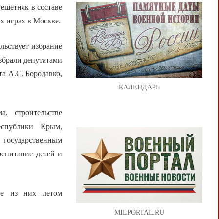
ешетняк в составе
х играх в Москве.
льствует избрание
избрали депутатами
а А.С. Бородавко,
КАЛЕНДАРЬ
, строительстве
еспублики Крым,
 государственным
оспитание детей и
ие из них летом
MILPORTAL.RU