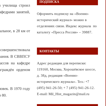
ПОДПИСКА
в училища строил
афедрами занятий,
Оформить подписку на «Военно-
исторический журнал» можно в
отделениях связи. Индекс журнала по
льное, в 28 км от
каталогу «Пресса России» – 39887.
совершенствовала
КОНТАКТЫ
давания. В СВВПСУ
ассов на кафедре
Адрес редакции для переписки:
119160, Москва, Хорошёвское шоссе,
аграждён орденом
д. 38д, редакция «Военно-
исторического журнала». Тел.: +7
(495) 941-26-50; + 7 (495) 941-26-12.
овек. В 1970 году
E-mail: Mil_Hist_magazin@mail.ru
 80.