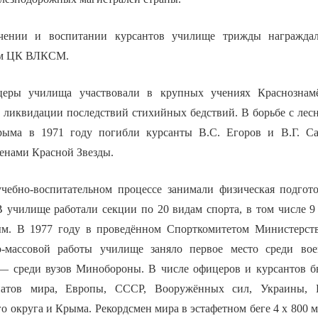
чении и воспитании курсантов училище трижды награждал
ем ЦК ВЛКСМ.
еры училища участвовали в крупных учениях Краснознамё
и ликвидации последствий стихийных бедствий. В борьбе с ле
ыма в 1971 году погибли курсанты В.С. Егоров и В.Г. Са
енами Красной Звезды.
чебно-воспитательном процессе занимали физическая подгот
 В училище работали секции по 20 видам спорта, в том числе 
ым. В 1977 году в проведённом Спорткомитетом Министерс
о-массовой работы училище заняло первое место среди вое
— среди вузов Минобороны. В числе офицеров и курсантов б
атов мира, Европы, СССР, Вооружённых сил, Украины, К
о округа и Крыма. Рекордсмен мира в эстафетном беге 4 х 800 