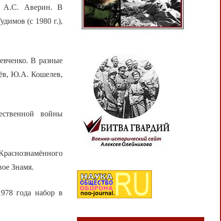
) А.С. Аверин. В
димов (с 1980 г.),
евченко. В разные
ёв, Ю.А. Кошелев,
ественной войны
Краснознамённого
вое Знамя.
978 года набор в