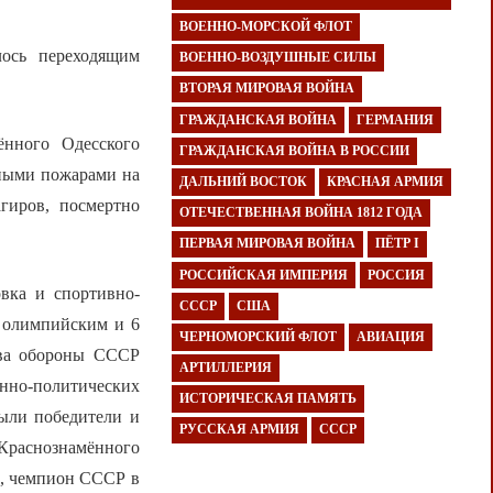
ВОЕННО-МОРСКОЙ ФЛОТ
ось переходящим
ВОЕННО-ВОЗДУШНЫЕ СИЛЫ
ВТОРАЯ МИРОВАЯ ВОЙНА
ГРАЖДАНСКАЯ ВОЙНА
ГЕРМАНИЯ
нного Одесского
ГРАЖДАНСКАЯ ВОЙНА В РОССИИ
сными пожарами на
ДАЛЬНИЙ ВОСТОК
КРАСНАЯ АРМИЯ
гиров, посмертно
ОТЕЧЕСТВЕННАЯ ВОЙНА 1812 ГОДА
ПЕРВАЯ МИРОВАЯ ВОЙНА
ПЁТР I
РОССИЙСКАЯ ИМПЕРИЯ
РОССИЯ
овка и спортивно-
СССР
США
9 олимпийским и 6
ЧЕРНОМОРСКИЙ ФЛОТ
АВИАЦИЯ
тва обороны СССР
АРТИЛЛЕРИЯ
нно-политических
ИСТОРИЧЕСКАЯ ПАМЯТЬ
ыли победители и
РУССКАЯ АРМИЯ
СССР
раснознамённого
м, чемпион СССР в