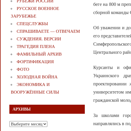
РУБЕЖИ РОССИИ
беге на 800 м пре
РУССКОЕ ВОЕННОЕ
сборной команды 
ЗАРУБЕЖЬЕ
СПЕЦСЛУЖБЫ
Об уважении и до
СПРАШИВАЕТЕ — ОТВЕЧАЕМ
его представителе
СУЖДЕНИЯ. ВЕРСИИ
Симферопольского 
ТРАГЕДИЯ ПЛЕНА
Центрального рай
ФАМИЛЬНЫЙ АРХИВ
ФОРТИФИКАЦИЯ
Курсанты и офи
ФОТО
Украинского дра
ХОЛОДНАЯ ВОЙНА
проектировании 
ЭКОНОМИКА И
университетом им
ВООРУЖЁННЫЕ СИЛЫ
гражданской моло
АРХИВЫ
За школами гор
направлялись в п
Архивы