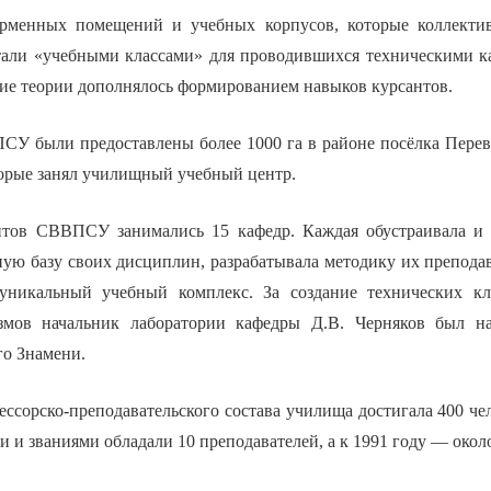
арменных помещений и учебных корпусов, которые коллекти
тали «учебными классами» для проводившихся техническими к
ние теории дополнялось формированием навыков курсантов.
СУ были предоставлены более 1000 га в районе посёлка Перева
орые занял училищный учебный центр.
нтов СВВПСУ занимались 15 кафедр. Каждая обустраивала и 
ную базу своих дисциплин, разрабатывала методику их препо
уникальный учебный комплекс. За создание технических кл
мов начальник лаборатории кафедры Д.В. Черняков был н
го Знамени.
ссорско-преподавательского состава училища достигала 400 чел
 и званиями обладали 10 преподавателей, а к 1991 году — около