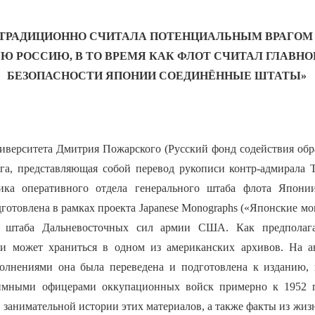
 ТРАДИЦИОННО СЧИТАЛА ПОТЕНЦИАЛЬНЫМ ВРАГОМ
Ю РОССИЮ, В ТО ВРЕМЯ КАК ФЛОТ СЧИТАЛ ГЛАВНО
БЕЗОПАСНОСТИ ЯПОНИИ СОЕДИНЁННЫЕ ШТАТЫ»
ниверситета Дмитрия Пожарского (Русский фонд содействия обр
га, представляющая собой перевод рукописи контр-адмирала 
ика оперативного отдела генерального штаба флота Японии
готовлена в рамках проекта Japanese Monographs («Японские мо
 штаба Дальневосточных сил армии США. Как предполага
си может храниться в одном из американских архивов. На а
олнениями она была переведена и подготовлена к изданию, 
нимными офицерами оккупационных войск примерно к 1952 г
а занимательной истории этих материалов, а также факты из жи