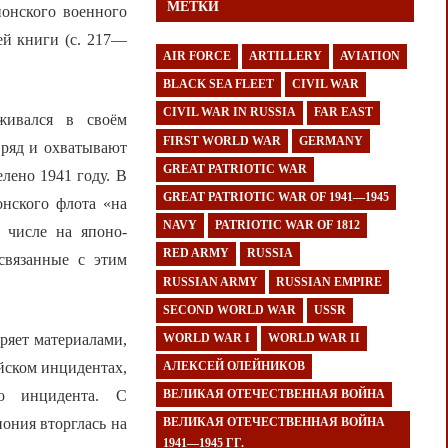
МЕТКИ
онского военного
ей книги (с. 217—
AIR FORCE
ARTILLERY
AVIATION
BLACK SEA FLEET
CIVIL WAR
CIVIL WAR IN RUSSIA
FAR EAST
рживался в своём
FIRST WORLD WAR
GERMANY
 ряд и охватывают
GREAT PATRIOTIC WAR
лено 1941 году. В
GREAT PATRIOTIC WAR OF 1941—1945
онского флота «на
NAVY
PATRIOTIC WAR OF 1812
 числе на японо-
RED ARMY
RUSSIA
связанные с этим
RUSSIAN ARMY
RUSSIAN EMPIRE
SECOND WORLD WAR
USSR
ряет материалами,
WORLD WAR I
WORLD WAR II
йском инцидентах,
АЛЕКСЕЙ ОЛЕЙНИКОВ
го инцидента. С
ВЕЛИКАЯ ОТЕЧЕСТВЕННАЯ ВОЙНА
ония вторглась на
ВЕЛИКАЯ ОТЕЧЕСТВЕННАЯ ВОЙНА
1941—1945 ГГ.