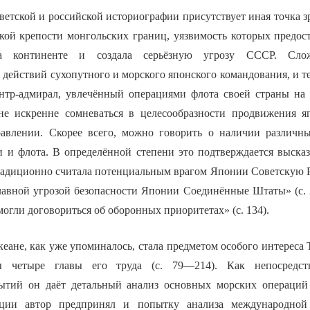
оветской и российской историографии присутствует иная точка 
кой крепости монгольских границ, уязвимость которых предо
а континенте и создала серьёзную угрозу СССР. Сло
 действий сухопутного и морского японского командования, и т
онтр-адмирал, увлечённый операциями флота своей страны на
не искренне сомневаться в целесообразности продвижения я
авлении. Скорее всего, можно говорить о наличии различны
и и флота. В определённой степени это подтверждается выска
традиционно считала потенциальным врагом Японии Советскую Р
главной угрозой безопасности Японии Соединённые Штаты» (с. 
могли договориться об оборонных приоритетах» (с. 134).
еане, как уже упоминалось, стала предметом особого интереса 
ы четыре главы его труда (с. 79—214). Как непосредст
ытий он даёт детальный анализ основных морских операций 
ции автор предпринял и попытку анализа международной 