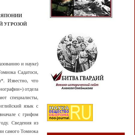
 ЯПОНИИ
Й УГРОЗОЙ
азованию и науке)
Томиока Садатоси,
*. Известно, что
нографии») отдела
ют специалисты,
нглийский язык с
вначале с грифом
оду. Сведения из
зни самого Томиока