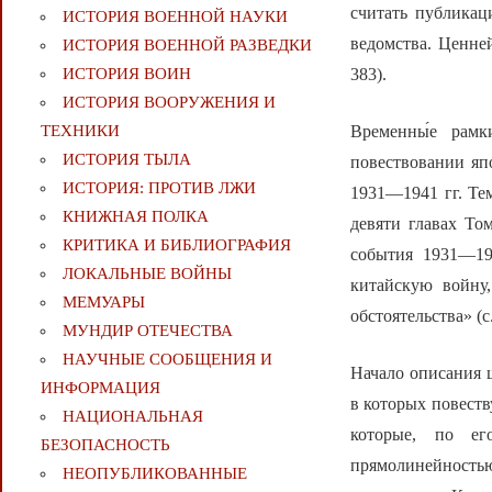
считать публикац
ИСТОРИЯ ВОЕННОЙ НАУКИ
ведомства. Ценне
ИСТОРИЯ ВОЕННОЙ РАЗВЕДКИ
383).
ИСТОРИЯ ВОИН
ИСТОРИЯ ВООРУЖЕНИЯ И
Временны́е рамк
ТЕХНИКИ
ИСТОРИЯ ТЫЛА
повествовании яп
ИСТОРИЯ: ПРОТИВ ЛЖИ
1931—1941 гг. Тем
КНИЖНАЯ ПОЛКА
девяти главах То
КРИТИКА И БИБЛИОГРАФИЯ
события 1931—19
ЛОКАЛЬНЫЕ ВОЙНЫ
китайскую войну
МЕМУАРЫ
обстоятельства» (с.
МУНДИР ОТЕЧЕСТВА
НАУЧНЫЕ СООБЩЕНИЯ И
Начало описания 
ИНФОРМАЦИЯ
в которых повест
НАЦИОНАЛЬНАЯ
которые, по ег
БЕЗОПАСНОСТЬ
прямолинейностью
НЕОПУБЛИКОВАННЫЕ