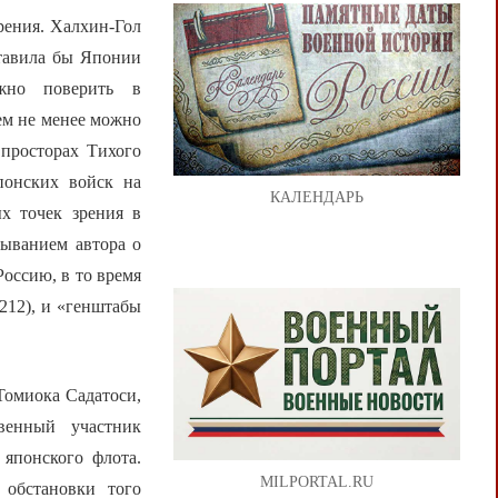
зрения. Халхин-Гол
ставила бы Японии
жно поверить в
ем не менее можно
 просторах Тихого
понских войск на
КАЛЕНДАРЬ
х точек зрения в
зыванием автора о
оссию, в то время
212), и «генштабы
Томиока Садатоси,
венный участник
японского флота.
MILPORTAL.RU
обстановки того