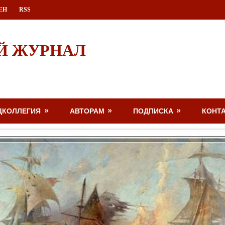
ЕН
RSS
Й ЖУРНАЛ
ДКОЛЛЕГИЯ
АВТОРАМ
ПОДПИСКА
КОНТ