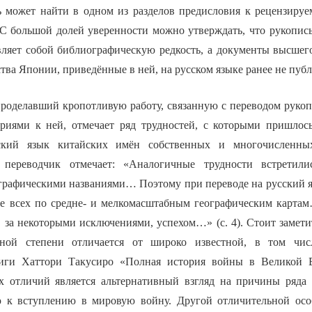
ь может найти в одном из разделов предисловия к рецензиру
. С большой долей уверенности можно утверждать, что рукопись
вляет собой библиографическую редкость, а документы высшег
тва Японии, приведённые в ней, на русском языке ранее не пуб
роделавший кропотливую работу, связанную с переводом рукоп
риями к ней, отмечает ряд трудностей, с которыми пришлос
ский язык китайских имён собственных и многочисленных
 переводчик отмечает: «Аналогичные трудности встретил
графическими названиями… Поэтому при переводе на русский 
е всех по средне- и мелкомасштабным географическим карта
, за некоторыми исключениями, успехом…» (с. 4). Стоит замет
ьной степени отличается от широко известной, в том чи
ниги Хаттори Такусиро «Полная история войны в Великой 
 отличий является альтернативный взгляд на причины ряда 
 к вступлению в мировую войну. Другой отличительной ос