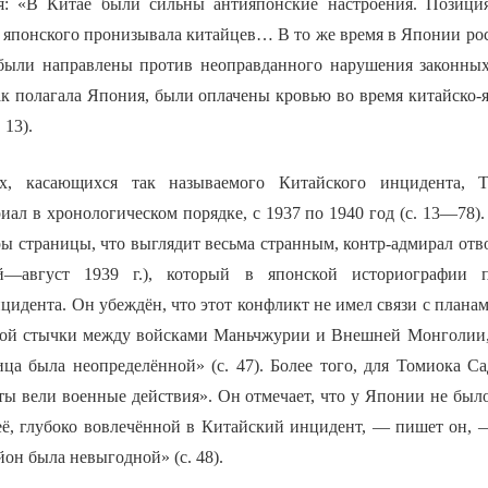
я: «В Китае были сильны антияпонские настроения. Позици
о японского пронизывала китайцев… В то же время в Японии ро
были направлены против неоправданного нарушения законных
ак полагала Япония, были оплачены кровью во время китайско-я
 13).
х, касающихся так называемого Китайского инцидента, Т
иал в хронологическом порядке, с 1937 по 1940 год (с. 13—78)
ы страницы, что выглядит весьма странным, контр-адмирал отв
й—август 1939 г.), который в японской историографии п
идента. Он убеждён, что этот конфликт не имел связи с плана
кой стычки между войсками Маньчжурии и Внешней Монголии,
ца была неопределённой» (с. 47). Более того, для Томиока Са
ты вели военные действия». Он отмечает, что у Японии не был
её, глубоко вовлечённой в Китайский инцидент, — пишет он,
йон была невыгодной» (с. 48).