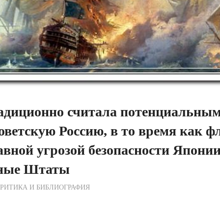
адиционно считала потенциальным
ветскую Россию, в то время как ф
авной угрозой безопасности Япони
ные Штаты
ежурный по Редакции
РИТИКА И БИБЛИОГРАФИЯ