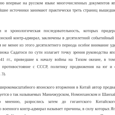
ию впервые на русском языке многочисленных документов яп
йшие источники занимают практически треть страниц вышедш
и и хронологическая последовательность, которых приде
онский контр-адмирал, заключены в десятилетний событийный
 не менее из этого десятилетнего периода особое внимание уде
миока Садатоси по сути излагает точку зрения руководства яп
41 гг., приведшие к началу войны на Тихом океане, в том
, противостояние с СССР, политику продвижения на юг и 
 3).
широкомасштабного японского вторжения в Китай автор предва
вуется о так называемых Маньчжурском, Номонханском и Шанха
о мнению, разрослись затем до гигантского Китайско
 военного контр-адмирал называет причины, в силу которых Яп