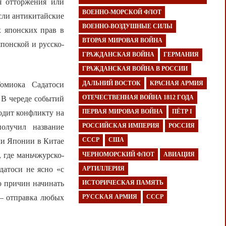
я отторжения или
ВОЕННО-МОРСКОЙ ФЛОТ
сли антикитайские
ВОЕННО-ВОЗДУШНЫЕ СИЛЫ
 японских прав в
ВТОРАЯ МИРОВАЯ ВОЙНА
понской и русско-
ГРАЖДАНСКАЯ ВОЙНА
ГЕРМАНИЯ
ГРАЖДАНСКАЯ ВОЙНА В РОССИИ
ДАЛЬНИЙ ВОСТОК
КРАСНАЯ АРМИЯ
омиока Садатоси
ОТЕЧЕСТВЕННАЯ ВОЙНА 1812 ГОДА
. В череде событий
ПЕРВАЯ МИРОВАЯ ВОЙНА
ПЁТР I
одит конфликту на
РОССИЙСКАЯ ИМПЕРИЯ
РОССИЯ
олучил название
СССР
США
ми Японии в Китае
ЧЕРНОМОРСКИЙ ФЛОТ
АВИАЦИЯ
 где маньчжурско-
АРТИЛЛЕРИЯ
датоси не ясно «с
о причин начинать
ИСТОРИЧЕСКАЯ ПАМЯТЬ
 — отправка любых
РУССКАЯ АРМИЯ
СССР