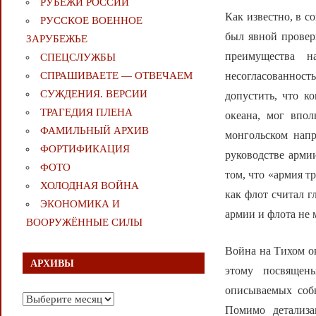
РУБЕЖИ РОССИИ
Как известно, в с
РУССКОЕ ВОЕННОЕ
был явной провер
ЗАРУБЕЖЬЕ
преимущества н
СПЕЦСЛУЖБЫ
несогласованность
СПРАШИВАЕТЕ — ОТВЕЧАЕМ
СУЖДЕНИЯ. ВЕРСИИ
допустить, что к
ТРАГЕДИЯ ПЛЕНА
океана, мог впол
ФАМИЛЬНЫЙ АРХИВ
монгольском напр
ФОРТИФИКАЦИЯ
руководстве арми
ФОТО
том, что «армия 
ХОЛОДНАЯ ВОЙНА
как флот считал 
ЭКОНОМИКА И
армии и флота не 
ВООРУЖЁННЫЕ СИЛЫ
Война на Тихом ок
АРХИВЫ
этому посвящен
описываемых соб
Архивы
Помимо детализа