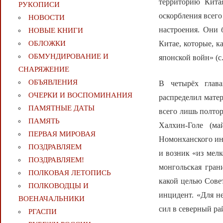
территорию Кита
РУКОПИСИ
оскорбления всег
НОВОСТИ
настроения. Они 
НОВЫЕ КНИГИ
Китае, которые, к
ОБЛОЖКИ
ОБМУНДИРОВАНИЕ И
японской войн» (с.
СНАРЯЖЕНИЕ
ОБЪЯВЛЕНИЯ
В четырёх глава
ОЧЕРКИ И ВОСПОМИНАНИЯ
распределил матер
ПАМЯТНЫЕ ДАТЫ
всего лишь полтор
ПАМЯТЬ
Халхин-Голе (ма
ПЕРВАЯ МИРОВАЯ
Номонханского инц
ПОЗДРАВЛЯЕМ
и возник «из мел
ПОЗДРАВЛЯЕМ!
монгольская грани
ПОЛКОВАЯ ЛЕТОПИСЬ
какой целью Сове
ПОЛКОВОДЦЫ И
инцидент. «Для н
ВОЕНАЧАЛЬНИКИ
сил в северный ра
РГАСПИ