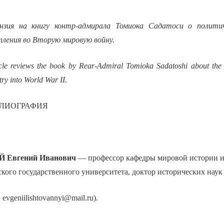
ензия на книгу контр-адмирала Томиока Садатоси о полити
пления во Вторую мировую войну.
icle reviews the book by Rear-Admiral Tomioka Sadatoshi about the po
try into World War II.
БЛИОГРАФИЯ
Й
Евгений Иванович
— профессор кафедры мировой истории 
ого государственного университета, доктор исторических наук
: evgeniilishtovannyi@mail.ru).