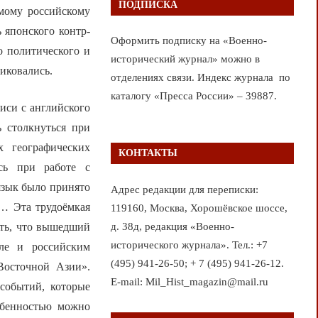
ПОДПИСКА
емому российскому
 японского контр-
Оформить подписку на «Военно-
о политического и
исторический журнал» можно в
ликовались.
отделениях связи. Индекс журнала по
каталогу «Пресса России» – 39887.
иси с английского
ь столкнуться при
 географических
КОНТАКТЫ
ись при работе с
язык было принято
Адрес редакции для переписки:
м… Эта трудоёмкая
119160, Москва, Хорошёвское шоссе,
д. 38д, редакция «Военно-
ить, что вышедший
исторического журнала». Тел.: +7
сле и российским
(495) 941-26-50; + 7 (495) 941-26-12.
Восточной Азии».
E-mail: Mil_Hist_magazin@mail.ru
событий, которые
обенностью можно