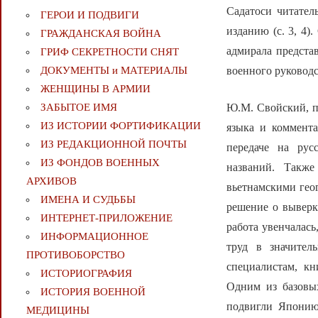
Садатоси читател
ГЕРОИ И ПОДВИГИ
изданию (с. 3, 4)
ГРАЖДАНСКАЯ ВОЙНА
адмирала предста
ГРИФ СЕКРЕТНОСТИ СНЯТ
военного руководс
ДОКУМЕНТЫ и МАТЕРИАЛЫ
ЖЕНЩИНЫ В АРМИИ
Ю.М. Свойский, п
ЗАБЫТОЕ ИМЯ
ИЗ ИСТОРИИ ФОРТИФИКАЦИИ
языка и коммента
ИЗ РЕДАКЦИОННОЙ ПОЧТЫ
передаче на рус
ИЗ ФОНДОВ ВОЕННЫХ
названий. Также
АРХИВОВ
вьетнамскими гео
ИМЕНА И СУДЬБЫ
решение о выверк
ИНТЕРНЕТ-ПРИЛОЖЕНИЕ
работа увенчалась
ИНФОРМАЦИОННОЕ
труд в значител
ПРОТИВОБОРСТВО
специалистам, к
ИСТОРИОГРАФИЯ
Одним из базовых
ИСТОРИЯ ВОЕННОЙ
подвигли Японию
МЕДИЦИНЫ