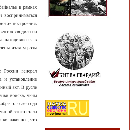
байкалье в рамках
ли восприниматься
ного» построения.
вентов сводила на
 а находившееся в
оены из-за угрозы
 России генерал
а и установление
нный акт. В русле
ачьи войска, чьим
абре того же года
чиной этого стала
 колчаковцев, что