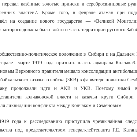
н передал казённые золотые прииски и серебросвинцовые руд
оенных властей7. Кроме того, в феврале атаман при под
шёл на создание нового государства — «Великой Монголи
тав которого должна была войти и часть территории русского Заба
общественно-политическое положение в Сибири и на Дальнем 
рале—марте 1919 года признать власть адмирала Колчака9.
новым Верховного правителя мешало консолидации антибольше
абайкальского казачьего войска (ЗКВ) в фарватере политики Сем
чаку, продолжали идти и АКВ и УКВ. Поэтому зимой—в
дставители колчаковской власти и казачьи круги Сибири
ля ликвидации конфликта между Колчаком и Семёновым.
1919 года к расследованию приступила чрезвычайная следс
ьства под председательством генерал-лейтенанта Г.Е. Ката