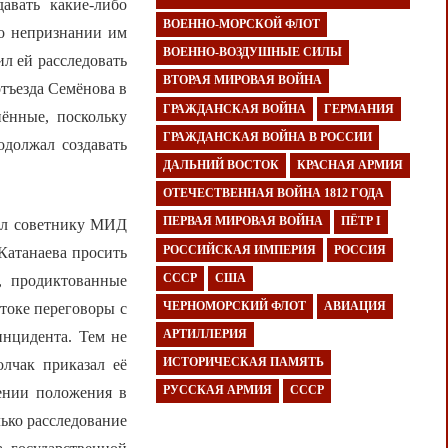
авать какие-либо
ВОЕННО-МОРСКОЙ ФЛОТ
 о непризнании им
ВОЕННО-ВОЗДУШНЫЕ СИЛЫ
ил ей расследовать
ВТОРАЯ МИРОВАЯ ВОЙНА
отъезда Семёнова в
ГРАЖДАНСКАЯ ВОЙНА
ГЕРМАНИЯ
ённые, поскольку
ГРАЖДАНСКАЯ ВОЙНА В РОССИИ
одолжал создавать
ДАЛЬНИЙ ВОСТОК
КРАСНАЯ АРМИЯ
ОТЕЧЕСТВЕННАЯ ВОЙНА 1812 ГОДА
ПЕРВАЯ МИРОВАЯ ВОЙНА
ПЁТР I
ал советнику МИД
РОССИЙСКАЯ ИМПЕРИЯ
РОССИЯ
Катанаева просить
СССР
США
, продиктованные
ЧЕРНОМОРСКИЙ ФЛОТ
АВИАЦИЯ
токе переговоры с
АРТИЛЛЕРИЯ
инцидента. Тем не
ИСТОРИЧЕСКАЯ ПАМЯТЬ
олчак приказал её
РУССКАЯ АРМИЯ
СССР
ении положения в
лько расследование