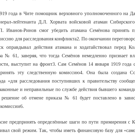
1919 года в Чите помощник верховного уполномоченного на Д
нерал-лейтенанта Д.Л. Хорвата войсковой атаман Сибирского
.П. Иванов-Ринов смог убедить атамана Семёнова принять п
иссию для расследования конфликта2. По окончании переговор
ск оправдывал действия атамана и ходатайствовал перед Ко
за № 61, заверяя, что тогда Семёнов немедленно признает вл
ости, выступит на фронт3. Сам Семёнов 14 января 1919 года
принять эту следственную комиссию4. Она была создана С
ода «для расследования поступивших к правительству сообщ
законные и неправильные по службе действия бывшего коман
 решение об отмене приказа № 61 будет поставлено в завис
 комиссии6.
асие предпринять определённые шаги по пути примирения с 
ивал свой режим. Так, чтобы иметь финансовую базу для «само