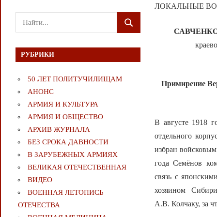
ЛОКАЛЬНЫЕ ВО
Поиск
ПОИСК
для:
САВЧЕНКО 
краево
РУБРИКИ
50 ЛЕТ ПОЛИТУЧИЛИЩАМ
Примирение Вер
АНОНС
АРМИЯ И КУЛЬТУРА
АРМИЯ И ОБЩЕСТВО
В августе 1918 г
АРХИВ ЖУРНАЛА
отдельного корпу
БЕЗ СРОКА ДАВНОСТИ
избран войсковым 
В ЗАРУБЕЖНЫХ АРМИЯХ
года Семёнов ко
ВЕЛИКАЯ ОТЕЧЕСТВЕННАЯ
связь с японским
ВИДЕО
хозяином Сибири
ВОЕННАЯ ЛЕТОПИСЬ
А.В. Колчаку, за ч
ОТЕЧЕСТВА