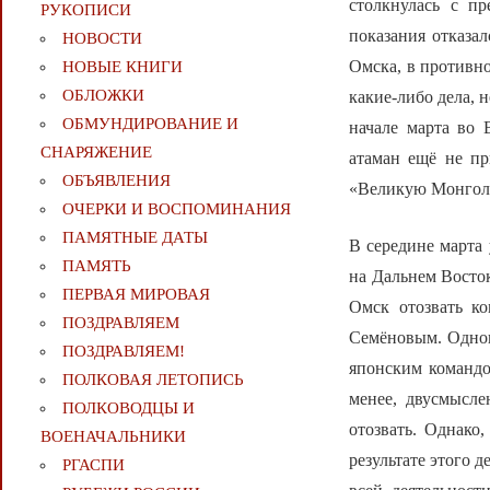
столкнулась с п
РУКОПИСИ
показания отказал
НОВОСТИ
Омска, в противно
НОВЫЕ КНИГИ
ОБЛОЖКИ
какие-либо дела, 
ОБМУНДИРОВАНИЕ И
начале марта во 
СНАРЯЖЕНИЕ
атаман ещё не пр
ОБЪЯВЛЕНИЯ
«Великую Монголи
ОЧЕРКИ И ВОСПОМИНАНИЯ
ПАМЯТНЫЕ ДАТЫ
В середине март
ПАМЯТЬ
на Дальнем Восток
ПЕРВАЯ МИРОВАЯ
Омск отозвать к
ПОЗДРАВЛЯЕМ
Семёновым. Однов
ПОЗДРАВЛЯЕМ!
японским командо
ПОЛКОВАЯ ЛЕТОПИСЬ
менее, двусмысле
ПОЛКОВОДЦЫ И
отозвать. Однако
ВОЕНАЧАЛЬНИКИ
результате этого 
РГАСПИ