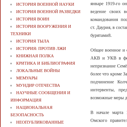
январе 1919-го о
ИСТОРИЯ ВОЕННОЙ НАУКИ
ведение своих в
ИСТОРИЯ ВОЕННОЙ РАЗВЕДКИ
ИСТОРИЯ ВОИН
командования по
ИСТОРИЯ ВООРУЖЕНИЯ И
ст. Даурия, в сос
ТЕХНИКИ
бурятами8.
ИСТОРИЯ ТЫЛА
ИСТОРИЯ: ПРОТИВ ЛЖИ
Общее военное и 
КНИЖНАЯ ПОЛКА
АКВ и УКВ в фев
КРИТИКА И БИБЛИОГРАФИЯ
непризнание Семё
ЛОКАЛЬНЫЕ ВОЙНЫ
более что кроме З
МЕМУАРЫ
подчинение Кол
МУНДИР ОТЕЧЕСТВА
интервенты, пре
НАУЧНЫЕ СООБЩЕНИЯ И
возможные меры д
ИНФОРМАЦИЯ
НАЦИОНАЛЬНАЯ
В начале марта 
БЕЗОПАСНОСТЬ
Омского правител
НЕОПУБЛИКОВАННЫЕ