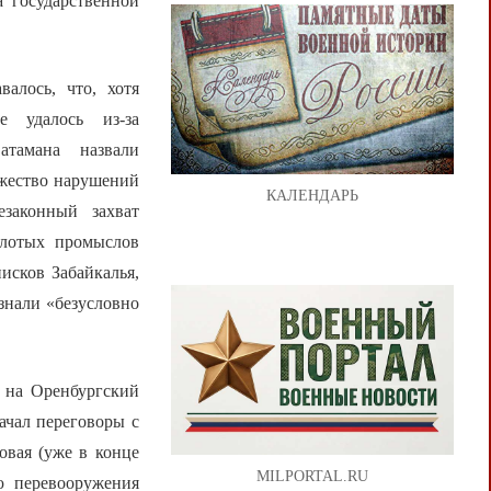
а государственной
алось, что, хотя
е удалось из-за
тамана назвали
ожество нарушений
КАЛЕНДАРЬ
езаконный захват
золотых промыслов
исков Забайкалья,
знали «безусловно
й на Оренбургский
ачал переговоры с
овая (уже в конце
MILPORTAL.RU
ю перевооружения