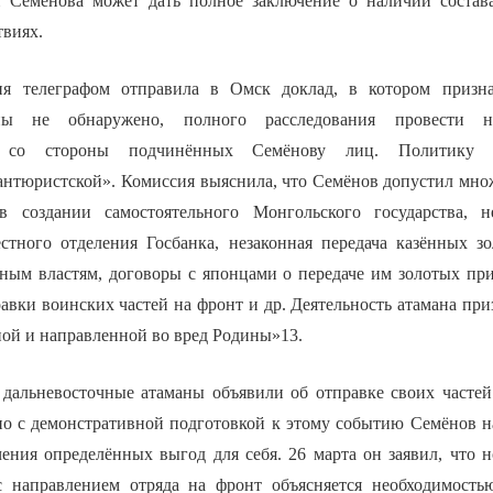
и Семёнова может дать полное заключение о наличии состав
твиях.
ия телеграфом отправила в Омск доклад, в котором признав
ны не обнаружено, полного расследования провести н
я со стороны подчинённых Семёнову лиц. Политику а
вантюристской». Комиссия выяснила, что Семёнов допустил мн
 создании самостоятельного Монгольского государства, н
стного отделения Госбанка, незаконная передача казённых 
ным властям, договоры с японцами о передаче им золотых при
авки воинских частей на фронт и др. Деятельность атамана при
ной и направленной во вред Родины»13.
 дальневосточные атаманы объявили об отправке своих часте
но с демонстративной подготовкой к этому событию Семёнов н
ения определённых выгод для себя. 26 марта он заявил, что н
с направлением отряда на фронт объясняется необходимость