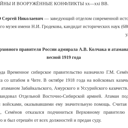
ЙНЫ И ВООРУЖЁННЫЕ КОНФЛИКТЫ xx—xxi ВВ.
Сергей Николаевич
— заведующий отделом современной исто
го музея имени Н.И. Гродекова, кандидат исторических наук (680
у
ховного правителя России адмирала А.В. Колчака и атамана
весной 1919 года
ода Временное сибирское правительство назначило Г.М. Сем
са со штабом в Чите. В октябре 1918 года на войсковых казач
атаманом Забайкальского, Амурского и Уссурийского казачеств.
мандовал Отдельной Восточно-Сибирской армией. Атаман по
и войсками, оказывавшими ему значительную помощь. Считая
, Семёнов отказался подчиниться Верховному правителю 
то и был отрешён от всех должностей и предан суду.