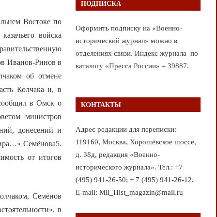
ПОДПИСКА
альнем Востоке по
Оформить подписку на «Военно-
 казачьего войска
исторический журнал» можно в
равительственную
отделениях связи. Индекс журнала по
ов Иванов-Ринов в
каталогу «Пресса России» – 39887.
лчаком об отмене
асть Колчака и, в
 сообщил в Омск о
КОНТАКТЫ
оветом министров
Адрес редакции для переписки:
ений, донесений и
119160, Москва, Хорошёвское шоссе,
дира…» Семёнова5.
д. 38д, редакция «Военно-
имость от итогов
исторического журнала». Тел.: +7
(495) 941-26-50; + 7 (495) 941-26-12.
E-mail: Mil_Hist_magazin@mail.ru
Колчаком, Семёнов
стоятельности», в