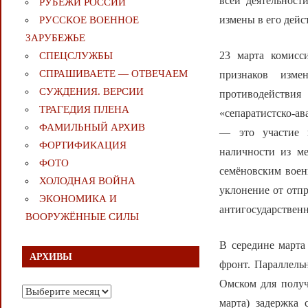
всей деятельност
РУБЕЖИ РОССИИ
измены в его дейс
РУССКОЕ ВОЕННОЕ
ЗАРУБЕЖЬЕ
23 марта комисс
СПЕЦСЛУЖБЫ
СПРАШИВАЕТЕ — ОТВЕЧАЕМ
признаков изме
СУЖДЕНИЯ. ВЕРСИИ
противодействи
ТРАГЕДИЯ ПЛЕНА
«сепаратистско-а
ФАМИЛЬНЫЙ АРХИВ
— это участие в
ФОРТИФИКАЦИЯ
наличности из ме
ФОТО
семёновским воен
ХОЛОДНАЯ ВОЙНА
уклонение от отпр
ЭКОНОМИКА И
антигосударствен
ВООРУЖЁННЫЕ СИЛЫ
В середине марта
АРХИВЫ
фронт. Параллель
Омском для получ
Архивы
марта) задержка 