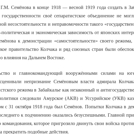
Г.М. Семёнова в конце 1918 — весной 1919 года создать в За
 государственности своё сепаратистское объединение не мог
ной несостоятельности и неправомочности такого «государствен
-политическая и экономическая зависимость от японских интер
емёнова к демонстрации «самостоятельности» своего режима,
кое правительство Колчака и ряд союзных стран были обеспок
о влияния на Дальнем Востоке.
ьство и главнокомандующий вооружёнными силами на юге
сценивали непризнание Семёновым власти адмирала Колчак
стского режима в Забайкалье как незаконный и антигосударстве
политики следовали Амурское (АКВ) и Уссурийское (УКВ) каз
м с 31 октября 1918 года был Семёнов. Попытки Колчака в дек
оследнего к подчинению оказались безуспешными. Главной при
 командования, которое пригрозило двинуть свои войска против
а прекратить подобные действия.