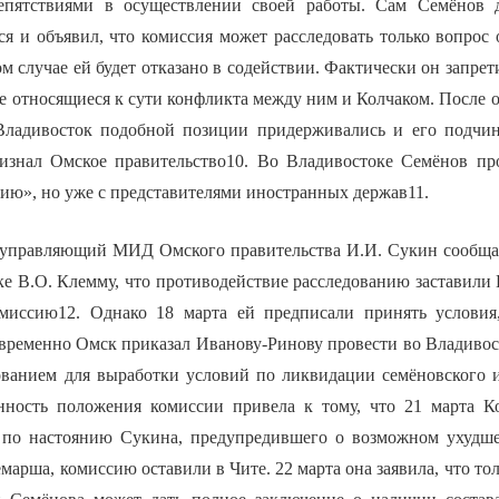
репятствиями в осуществлении своей работы. Сам Семёнов д
ся и объявил, что комиссия может расследовать только вопрос
м случае ей будет отказано в содействии. Фактически он запрет
не относящиеся к сути конфликта между ним и Колчаком. После 
Владивосток подобной позиции придерживались и его подчин
изнал Омское правительство10. Во Владивостоке Семёнов пр
ю», но уже с представителями иностранных держав11.
а управляющий МИД Омского правительства И.И. Сукин сообщ
е В.О. Клемму, что противодействие расследованию заставили 
омиссию12. Однако 18 марта ей предписали принять условия
ременно Омск приказал Иванову-Ринову провести во Владивос
ванием для выработки условий по ликвидации семёновского 
нность положения комиссии привела к тому, что 21 марта К
, по настоянию Сукина, предупредившего о возможном ухудш
демарша, комиссию оставили в Чите. 22 марта она заявила, что то