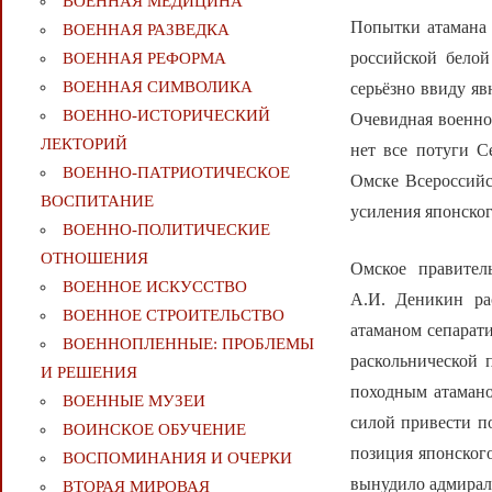
ВОЕННАЯ МЕДИЦИНА
Попытки атамана 
ВОЕННАЯ РАЗВЕДКА
российской белой
ВОЕННАЯ РЕФОРМА
ВОЕННАЯ СИМВОЛИКА
серьёзно ввиду яв
ВОЕННО-ИСТОРИЧЕСКИЙ
Очевидная военно
ЛЕКТОРИЙ
нет все потуги С
ВОЕННО-ПАТРИОТИЧЕСКОЕ
Омске Всероссийс
ВОСПИТАНИЕ
усиления японског
ВОЕННО-ПОЛИТИЧЕСКИE
ОТНОШЕНИЯ
Омское правител
ВОЕННОЕ ИСКУССТВО
А.И. Деникин ра
ВОЕННОЕ СТРОИТЕЛЬСТВО
атаманом сепарати
ВОЕННОПЛЕННЫЕ: ПРОБЛЕМЫ
раскольнической 
И РЕШЕНИЯ
походным атамано
ВОЕННЫЕ МУЗЕИ
силой привести п
ВОИНСКОЕ ОБУЧЕНИЕ
позиция японского
ВОСПОМИНАНИЯ И ОЧЕРКИ
вынудило адмирал
ВТОРАЯ МИРОВАЯ