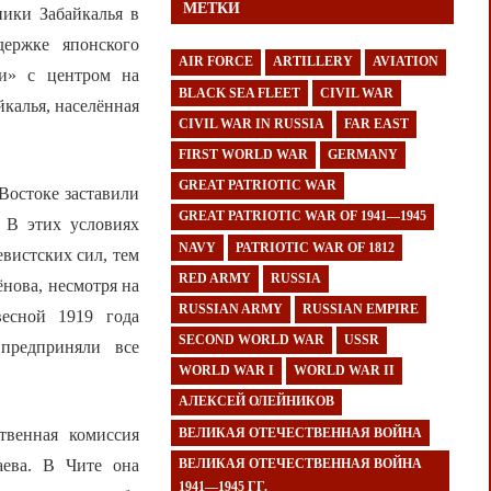
МЕТКИ
ники Забайкалья в
держке японского
AIR FORCE
ARTILLERY
AVIATION
и» с центром на
BLACK SEA FLEET
CIVIL WAR
йкалья, населённая
CIVIL WAR IN RUSSIA
FAR EAST
FIRST WORLD WAR
GERMANY
GREAT PATRIOTIC WAR
Востоке заставили
GREAT PATRIOTIC WAR OF 1941—1945
 В этих условиях
NAVY
PATRIOTIC WAR OF 1812
вистских сил, тем
RED ARMY
RUSSIA
ёнова, несмотря на
RUSSIAN ARMY
RUSSIAN EMPIRE
есной 1919 года
SECOND WORLD WAR
USSR
 предприняли все
WORLD WAR I
WORLD WAR II
АЛЕКСЕЙ ОЛЕЙНИКОВ
ВЕЛИКАЯ ОТЕЧЕСТВЕННАЯ ВОЙНА
твенная комиссия
ВЕЛИКАЯ ОТЕЧЕСТВЕННАЯ ВОЙНА
наева. В Чите она
1941—1945 ГГ.