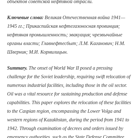
объектов советской нефтяной отрасли.
Ключевые слова:
Великая Отечественная война 1941—
1945 гг.; Прикаспийская нефтегазоносная провинция;
нефтяная промышленность; эвакуация; чрезвычайные
органы власти; Главнефтесбыт; Л.М. Каганович; Н.М.
Шверник; М.И. Кормилицын.
Summary.
The onset of World War II posed a pressing
challenge for the Soviet leadership, requiring swift relocation of
numerous industrial facilities, including those in the oil sector.
Oil was a vital resource for sustaining production and defense
capabilities. This paper explores the relocation of these facilities
to the Caspian region, encompassing the Lower Volga and
western regions of Kazakhstan, during the period from 1941 to
1942. Through examination of decrees and orders issued by
emergency authorities, such as the State Defense Committee