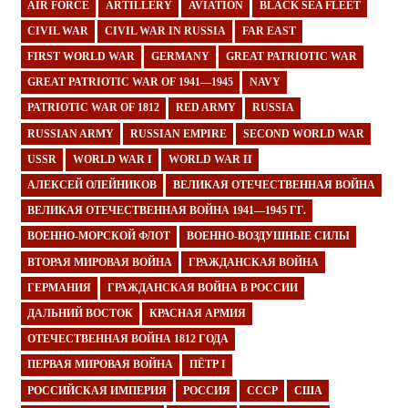
AIR FORCE
ARTILLERY
AVIATION
BLACK SEA FLEET
CIVIL WAR
CIVIL WAR IN RUSSIA
FAR EAST
FIRST WORLD WAR
GERMANY
GREAT PATRIOTIC WAR
GREAT PATRIOTIC WAR OF 1941—1945
NAVY
PATRIOTIC WAR OF 1812
RED ARMY
RUSSIA
RUSSIAN ARMY
RUSSIAN EMPIRE
SECOND WORLD WAR
USSR
WORLD WAR I
WORLD WAR II
АЛЕКСЕЙ ОЛЕЙНИКОВ
ВЕЛИКАЯ ОТЕЧЕСТВЕННАЯ ВОЙНА
ВЕЛИКАЯ ОТЕЧЕСТВЕННАЯ ВОЙНА 1941—1945 ГГ.
ВОЕННО-МОРСКОЙ ФЛОТ
ВОЕННО-ВОЗДУШНЫЕ СИЛЫ
ВТОРАЯ МИРОВАЯ ВОЙНА
ГРАЖДАНСКАЯ ВОЙНА
ГЕРМАНИЯ
ГРАЖДАНСКАЯ ВОЙНА В РОССИИ
ДАЛЬНИЙ ВОСТОК
КРАСНАЯ АРМИЯ
ОТЕЧЕСТВЕННАЯ ВОЙНА 1812 ГОДА
ПЕРВАЯ МИРОВАЯ ВОЙНА
ПЁТР I
РОССИЙСКАЯ ИМПЕРИЯ
РОССИЯ
СССР
США