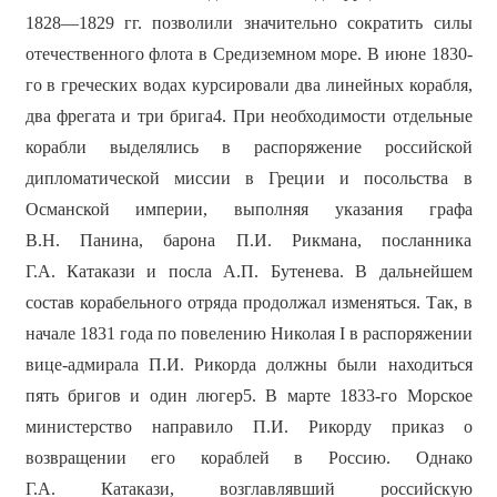
1828—1829 гг. позволили значительно сократить силы
отечественного флота в Средиземном море. В июне 1830-
го в греческих водах курсировали два линейных корабля,
два фрегата и три брига4. При необходимости отдельные
корабли выделялись в распоряжение российской
дипломатической миссии в Греции и посольства в
Османской империи, выполняя указания графа
В.Н. Панина, барона П.И. Рикмана, посланника
Г.А. Катакази и посла А.П. Бутенева. В дальнейшем
состав корабельного отряда продолжал изменяться. Так, в
начале 1831 года по повелению Николая I в распоряжении
вице-адмирала П.И. Рикорда должны были находиться
пять бригов и один люгер5. В марте 1833-го Морское
министерство направило П.И. Рикорду приказ о
возвращении его кораблей в Россию. Однако
Г.А. Катакази, возглавлявший российскую