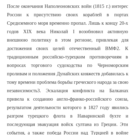
После окончания Наполеоновских войн (1815 г.) интерес
России к присутствию своих кораблей в портах
Средиземного моря временно пропал. Лишь к концу 20-х
годов XIX века Николай I возобновил активную
внешнюю политику в этом регионе, привлекая для
достижения своих целей отечественный ВМФ2. К
традиционным российско-турецким противоречиям в
вопросах торгового судоходства по Черноморским
проливам и положения Дунайских княжеств добавилась к
тому времени проблема борьбы греческого народа за свою
независимость3. Эскалация конфликта на Балканах
привела к созданию англо-франко-российского союза,
результатом деятельности которого в 1827 году явились
разгром турецкого флота в Наваринской бухте и
последующая эвакуация войск султана из Греции. Эти
события, а также победа России над Турцией в войне