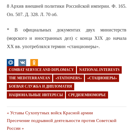
8 Архив внешней политики Российской империи. Ф. 165.
Оп. 507. Д. 328. Л. 70 об.
* В официальных документах двух министерств
(морского и иностранных дел) с конца XIX до начала
XX вв. употреблялся термин «станционеры».
COMBAT SERVICE AND DIPLOMACY
NATIONAL INTERESTS
THE MEDITERRANEAN
«STATIONERS»
«СТАЦИОНЕРЫ»
БОЕВАЯ СЛУЖБА И ДИПЛОМАТИЯ
НАЦИОНАЛЬНЫЕ ИНТЕРЕСЫ
СРЕДИЗЕМНОМОРЬЕ
Навигация
Предыдущая
Уставы Сухопутных войск Красной армии
Следующая
публикация
Пресечение подрывной деятельности против Советской
по
публикация
России