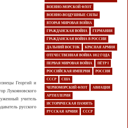
ВОЕННО-МОРСКОЙ ФЛОТ
ВОЕННО-ВОЗДУШНЫЕ СИЛЫ
ВТОРАЯ МИРОВАЯ ВОЙНА
ГРАЖДАНСКАЯ ВОЙНА
ГЕРМАНИЯ
ГРАЖДАНСКАЯ ВОЙНА В РОССИИ
ДАЛЬНИЙ ВОСТОК
КРАСНАЯ АРМИЯ
ОТЕЧЕСТВЕННАЯ ВОЙНА 1812 ГОДА
ПЕРВАЯ МИРОВАЯ ВОЙНА
ПЁТР I
РОССИЙСКАЯ ИМПЕРИЯ
РОССИЯ
СССР
США
лизнецы Георгий и
ЧЕРНОМОРСКИЙ ФЛОТ
АВИАЦИЯ
тор Лукояновского
АРТИЛЛЕРИЯ
служенный учитель
ИСТОРИЧЕСКАЯ ПАМЯТЬ
даватель русского
РУССКАЯ АРМИЯ
СССР