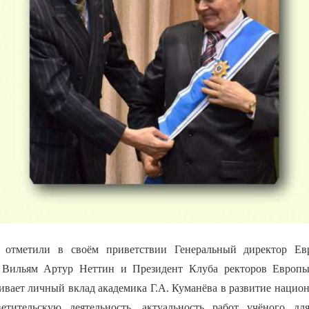
к отметили в своём приветствии Генеральный директор Ев
Вильям Артур Неттин и Президент Клуба ректоров Европы
ивает личный вклад академика Г.А. Куманёва в развитие нацио
етительскую деятельность, актуальность работ учёного для