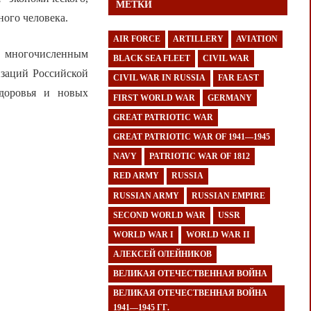
МЕТКИ
ного человека.
AIR FORCE
ARTILLERY
AVIATION
 многочисленным
BLACK SEA FLEET
CIVIL WAR
изаций Российской
CIVIL WAR IN RUSSIA
FAR EAST
доровья и новых
FIRST WORLD WAR
GERMANY
GREAT PATRIOTIC WAR
GREAT PATRIOTIC WAR OF 1941—1945
NAVY
PATRIOTIC WAR OF 1812
RED ARMY
RUSSIA
RUSSIAN ARMY
RUSSIAN EMPIRE
SECOND WORLD WAR
USSR
WORLD WAR I
WORLD WAR II
АЛЕКСЕЙ ОЛЕЙНИКОВ
ВЕЛИКАЯ ОТЕЧЕСТВЕННАЯ ВОЙНА
ВЕЛИКАЯ ОТЕЧЕСТВЕННАЯ ВОЙНА
1941—1945 ГГ.