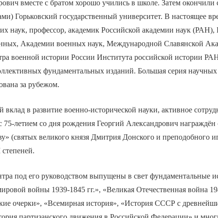
ович вместе с братом хорошо учились в школе. Затем окончили 
и) Горьковский государственный университет. В настоящее вре
их наук, профессор, академик Российской академии наук (РАН),
енных, Академии военных наук, Международной Славянской Ак
тра военной истории России Института российской истории РАН
оллективных фундаментальных изданий. Большая серия научных 
ована за рубежом.
 вклад в развитие военно-исторической науки, активное сотруд
с 75-летием со дня рождения Георгий Александрович награждён
у» (святых великого князя Дмитрия Донского и преподобного и
I степеней.
тра под его руководством выпущены в свет фундаментальные и
ировой войны 1939-1845 гг.», «Великая Отечественная война 194
кие очерки», «Всемирная история», «История СССР с древнейши
тория партизанского движения в Российской Федерации» и мног