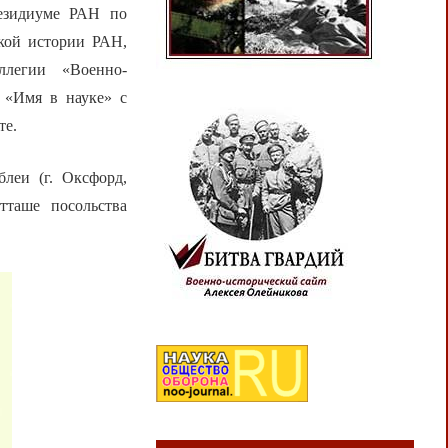
резидиуме РАН по
ской истории РАН,
ллегии «Военно-
 «Имя в науке» с
те.
леи (г. Оксфорд,
тташе посольства