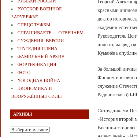
РУБЕЖИ РОССИИ
Георгий Александр
РУССКОЕ ВОЕННОЕ
красными дипломам
ЗАРУБЕЖЬЕ
доктор историческ
СПЕЦСЛУЖБЫ
академий естеств
СПРАШИВАЕТЕ — ОТВЕЧАЕМ
Руководитель Цен
СУЖДЕНИЯ. ВЕРСИИ
подготовке ряда к
ТРАГЕДИЯ ПЛЕНА
Куманёва опублик
ФАМИЛЬНЫЙ АРХИВ
ФОРТИФИКАЦИЯ
За большой личный
ФОТО
Фондом и в связи 
ХОЛОДНАЯ ВОЙНА
служение Отечеств
ЭКОНОМИКА И
Радонежского) I-II
ВООРУЖЁННЫЕ СИЛЫ
Сотрудниками Цен
АРХИВЫ
«История второй м
Военно-историчес
Архивы
наших дней», «Ис