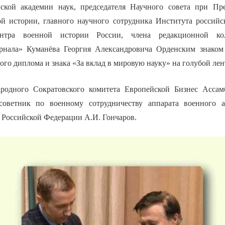
йской академии наук, председателя Научного совета при П
й истории, главного научного сотрудника Института россий
ентра военной истории России, члена редакционной ко
урнала» Куманёва Георгия Александровича Орденским знаком
го диплома и знака «За вклад в мировую науку» на голубой лен
родного Сократовского комитета Европейской Бизнес Ассамб
советник по военному сотрудничеству аппарата военного а
 Российской Федерации А.И. Гончаров.