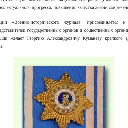
еллектуального прогресса, повышения качества жизни современ
кции «Военно-исторического журнала» присоединяется к
едставителей государственных органов и общественных орган
уши желает Георгию Александровичу Куманёву крепкого з
е.