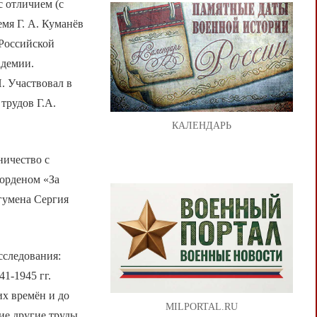
с отличием (с
мя Г. А. Куманёв
 Российской
адемии.
. Участвовал в
трудов Г.А.
КАЛЕНДАРЬ
ничество с
 орденом «За
гумена Сергия
сследования:
1-1945 гг.
х времён и до
MILPORTAL.RU
ие другие труды,