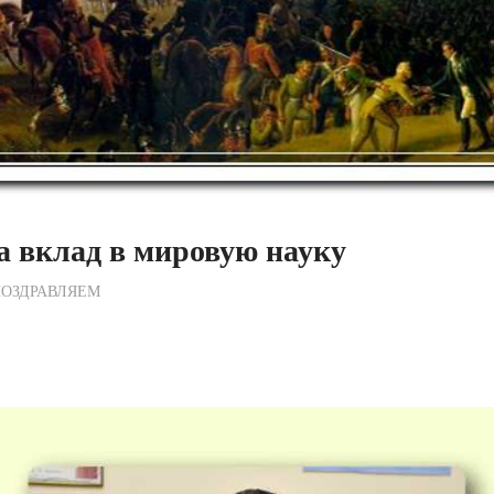
а вклад в мировую науку
ежурный по Редакции
ПОЗДРАВЛЯЕМ