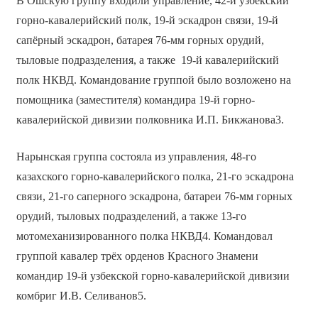
В Ошскую группу входили управление, 42-й узбекский
горно-кавалерийский полк, 19-й эскадрон связи, 19-й
сапёрный эскадрон, батарея 76-мм горных орудий,
тыловые подразделения, а также 19-й кавалерийский
полк НКВД. Командование группой было возложено на
помощника (заместителя) командира 19-й горно-
кавалерийской дивизии полковника И.П. Бикжанова3.
Нарынская группа состояла из управления, 48-го
казахского горно-кавалерийского полка, 21-го эскадрона
связи, 21-го саперного эскадрона, батареи 76-мм горных
орудий, тыловых подразделений, а также 13-го
мотомеханизированного полка НКВД4. Командовал
группой кавалер трёх орденов Красного Знамени
командир 19-й узбекской горно-кавалерийской дивизии
комбриг И.В. Селиванов5.