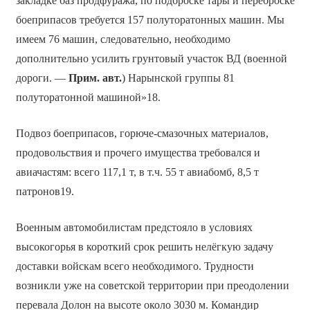
закладке баз продфуража, по подброске тары и переброске
боеприпасов требуется 157 полуторатонных машин. Мы
имеем 76 машин, следовательно, необходимо
дополнительно усилить грунтовый участок ВД (военной
дороги. —
Прим. авт.
) Нарынской группы 81
полуторатонной машиной»18.
Подвоз боеприпасов, горюче-смазочных материалов,
продовольствия и прочего имущества требовался и
авиачастям: всего 117,1 т, в т.ч. 55 т авиабомб, 8,5 т
патронов19.
Военным автомобилистам предстояло в условиях
высокогорья в короткий срок решить нелёгкую задачу
доставки войскам всего необходимого. Трудности
возникли уже на советской территории при преодолении
перевала Долон на высоте около 3030 м. Командир