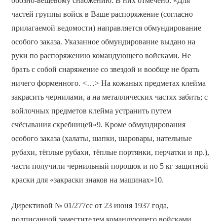
обозно-вещевому снабжению. В них отмечено: «Для
частей группы войск в Ваше распоряжение (согласно
прилагаемой ведомости) направляется обмундирование
особого заказа. Указанное обмундирование выдано на
руки по распоряжению командующего войсками. Не
брать с собой снаряжение со звездой и вообще не брать
ничего форменного. <…> На кожаных предметах клейма
закрасить чернилами, а на металлических частях забить; с
войлочных предметов клейма устранить путем
счёсывания скребницей»9. Кроме обмундирования
особого заказа (халаты, шапки, шаровары, нательные
рубахи, тёплые рубахи, тёплые портянки, перчатки и пр.),
части получили чернильный порошок и по 5 кг защитной
краски для «закраски знаков на машинах»10.
Директивой № 01/277сс от 23 июня 1937 года,
подписанной заместителем командующего войсками