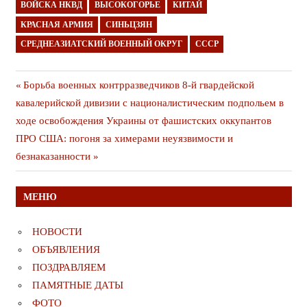
ВОЙСКА НКВД
ВЫСОКОГОРЬЕ
КИТАЙ
КРАСНАЯ АРМИЯ
СИНЬЦЗЯН
СРЕДНЕАЗИАТСКИЙ ВОЕННЫЙ ОКРУГ
СССР
Навигация
Предыдущая
Борьба военных контрразведчиков 8-й гвардейской
публикация
кавалерийской дивизии с националистическим подпольем в
по
ходе освобождения Украины от фашистских оккупантов
записям
Следующая
ПРО США: погоня за химерами неуязвимости и
публикация
безнаказанности
МЕНЮ
НОВОСТИ
ОБЪЯВЛЕНИЯ
ПОЗДРАВЛЯЕМ
ПАМЯТНЫЕ ДАТЫ
ФОТО