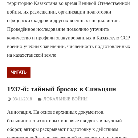
территорию Казахстана во время Великой Отечественной
войны, их размещении, организации подготовки
офицерских кадров и других военных специалистов.
Проведённое исследование позволило уточнить
количество и профили эвакуированных в Казахскую ССР
военно-учебных заведений, численность подготовленных
на казахстанской земле
ЧИТАТЬ
1937-й: тайный бросок в Синьцзян
03/11/2018
Дежурный по Редакции
ЛОКАЛЬНЫЕ ВОЙНЫ
Аннотация. На основе архивных документов,
большинство из которых впервые вводятся в научный
оборот, авторы раскрывают подготовку к действиям
советских войск в высокогорной местности и их помощь