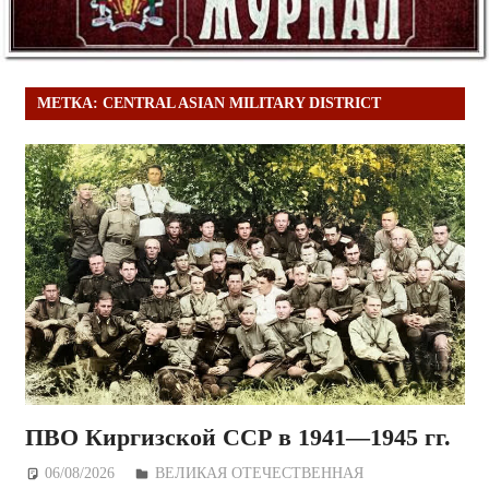
МЕТКА:
CENTRAL ASIAN MILITARY DISTRICT
ПВО Киргизской ССР в 1941—1945 гг.
06/08/2026
Дежурный по Редакции
ВЕЛИКАЯ ОТЕЧЕСТВЕННАЯ