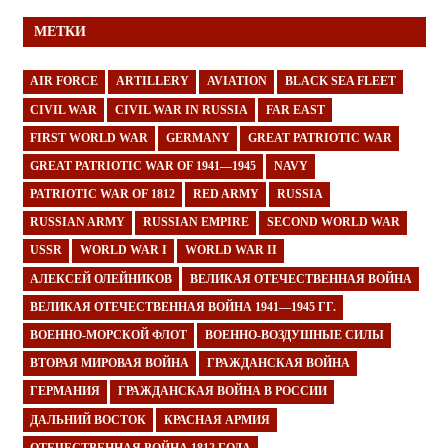
МЕТКИ
AIR FORCE
ARTILLERY
AVIATION
BLACK SEA FLEET
CIVIL WAR
CIVIL WAR IN RUSSIA
FAR EAST
FIRST WORLD WAR
GERMANY
GREAT PATRIOTIC WAR
GREAT PATRIOTIC WAR OF 1941—1945
NAVY
PATRIOTIC WAR OF 1812
RED ARMY
RUSSIA
RUSSIAN ARMY
RUSSIAN EMPIRE
SECOND WORLD WAR
USSR
WORLD WAR I
WORLD WAR II
АЛЕКСЕЙ ОЛЕЙНИКОВ
ВЕЛИКАЯ ОТЕЧЕСТВЕННАЯ ВОЙНА
ВЕЛИКАЯ ОТЕЧЕСТВЕННАЯ ВОЙНА 1941—1945 ГГ.
ВОЕННО-МОРСКОЙ ФЛОТ
ВОЕННО-ВОЗДУШНЫЕ СИЛЫ
ВТОРАЯ МИРОВАЯ ВОЙНА
ГРАЖДАНСКАЯ ВОЙНА
ГЕРМАНИЯ
ГРАЖДАНСКАЯ ВОЙНА В РОССИИ
ДАЛЬНИЙ ВОСТОК
КРАСНАЯ АРМИЯ
ОТЕЧЕСТВЕННАЯ ВОЙНА 1812 ГОДА