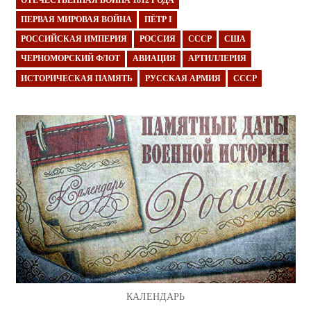
ПЕРВАЯ МИРОВАЯ ВОЙНА
ПЁТР I
РОССИЙСКАЯ ИМПЕРИЯ
РОССИЯ
СССР
США
ЧЕРНОМОРСКИЙ ФЛОТ
АВИАЦИЯ
АРТИЛЛЕРИЯ
ИСТОРИЧЕСКАЯ ПАМЯТЬ
РУССКАЯ АРМИЯ
СССР
КАЛЕНДАРЬ