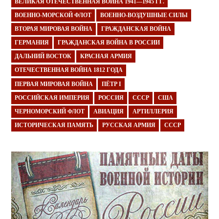
ВЕЛИКАЯ ОТЕЧЕСТВЕННАЯ ВОЙНА 1941—1945 ГГ.
ВОЕННО-МОРСКОЙ ФЛОТ
ВОЕННО-ВОЗДУШНЫЕ СИЛЫ
ВТОРАЯ МИРОВАЯ ВОЙНА
ГРАЖДАНСКАЯ ВОЙНА
ГЕРМАНИЯ
ГРАЖДАНСКАЯ ВОЙНА В РОССИИ
ДАЛЬНИЙ ВОСТОК
КРАСНАЯ АРМИЯ
ОТЕЧЕСТВЕННАЯ ВОЙНА 1812 ГОДА
ПЕРВАЯ МИРОВАЯ ВОЙНА
ПЁТР I
РОССИЙСКАЯ ИМПЕРИЯ
РОССИЯ
СССР
США
ЧЕРНОМОРСКИЙ ФЛОТ
АВИАЦИЯ
АРТИЛЛЕРИЯ
ИСТОРИЧЕСКАЯ ПАМЯТЬ
РУССКАЯ АРМИЯ
СССР