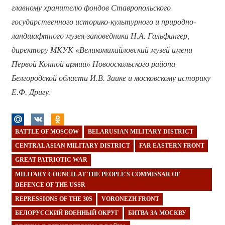
главному хранителю фондов Ставропольского
государственного историко-культурного и природно-
ландшафтного музея-заповедника Н.А. Гальфингер,
директору МКУК «Великомихайловский музей имени
Первой Конной армии» Новооскольского района
Белгородской области И.В. Заике и московскому историку
Е.Ф. Дригу.
BATTLE OF MOSCOW
BELARUSIAN MILITARY DISTRICT
CENTRAL ASIAN MILITARY DISTRICT
FAR EASTERN FRONT
GREAT PATRIOTIC WAR
MILITARY COUNCIL AT THE PEOPLE'S COMMISSAR OF
DEFENCE OF THE USSR
REPRESSIONS OF THE 30S
VORONEZH FRONT
БЕЛОРУССКИЙ ВОЕННЫЙ ОКРУГ
БИТВА ЗА МОСКВУ