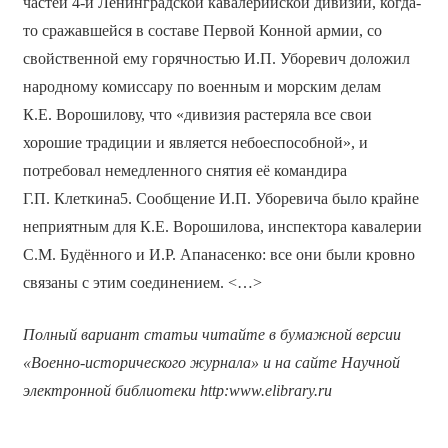
частей 4-й Ленинградской кавалерийской дивизии, когда-
то сражавшейся в составе Первой Конной армии, со
свойственной ему горячностью И.П. Уборевич доложил
народному комиссару по военным и морским делам
К.Е. Ворошилову, что «дивизия растеряла все свои
хорошие традиции и является небоеспособной», и
потребовал немедленного снятия её командира
Г.П. Клеткина5. Сообщение И.П. Уборевича было крайне
неприятным для К.Е. Ворошилова, инспектора кавалерии
С.М. Будённого и И.Р. Апанасенко: все они были кровно
связаны с этим соединением. <…>
Полный вариант статьи читайте в бумажной версии
«Военно-исторического журнала» и на сайте Научной
электронной библиотеки
http
:
www
.
elibrary
.
ru