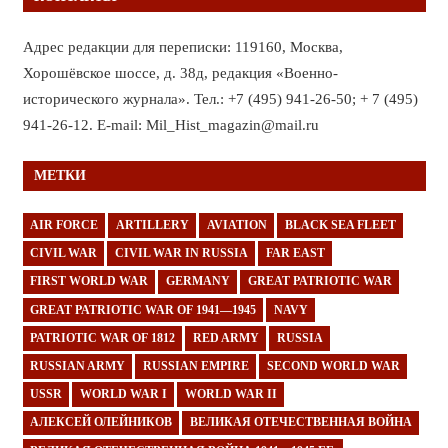
Адрес редакции для переписки: 119160, Москва,
Хорошёвское шоссе, д. 38д, редакция «Военно-
исторического журнала». Тел.: +7 (495) 941-26-50; + 7 (495)
941-26-12. E-mail: Mil_Hist_magazin@mail.ru
МЕТКИ
AIR FORCE
ARTILLERY
AVIATION
BLACK SEA FLEET
CIVIL WAR
CIVIL WAR IN RUSSIA
FAR EAST
FIRST WORLD WAR
GERMANY
GREAT PATRIOTIC WAR
GREAT PATRIOTIC WAR OF 1941—1945
NAVY
PATRIOTIC WAR OF 1812
RED ARMY
RUSSIA
RUSSIAN ARMY
RUSSIAN EMPIRE
SECOND WORLD WAR
USSR
WORLD WAR I
WORLD WAR II
АЛЕКСЕЙ ОЛЕЙНИКОВ
ВЕЛИКАЯ ОТЕЧЕСТВЕННАЯ ВОЙНА