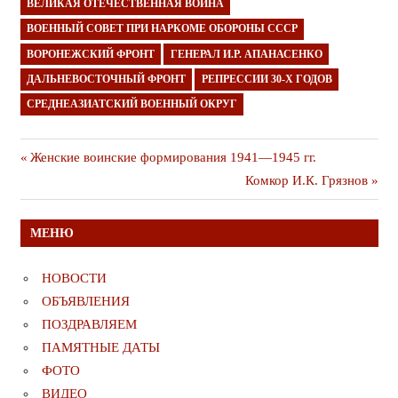
ВЕЛИКАЯ ОТЕЧЕСТВЕННАЯ ВОЙНА
ВОЕННЫЙ СОВЕТ ПРИ НАРКОМЕ ОБОРОНЫ СССР
ВОРОНЕЖСКИЙ ФРОНТ
ГЕНЕРАЛ И.Р. АПАНАСЕНКО
ДАЛЬНЕВОСТОЧНЫЙ ФРОНТ
РЕПРЕССИИ 30-Х ГОДОВ
СРЕДНЕАЗИАТСКИЙ ВОЕННЫЙ ОКРУГ
Навигация
Предыдущая
Женские воинские формирования 1941—1945 гг.
публикация
Следующая
Комкор И.К. Грязнов
по
публикация
записям
МЕНЮ
НОВОСТИ
ОБЪЯВЛЕНИЯ
ПОЗДРАВЛЯЕМ
ПАМЯТНЫЕ ДАТЫ
ФОТО
ВИДЕО