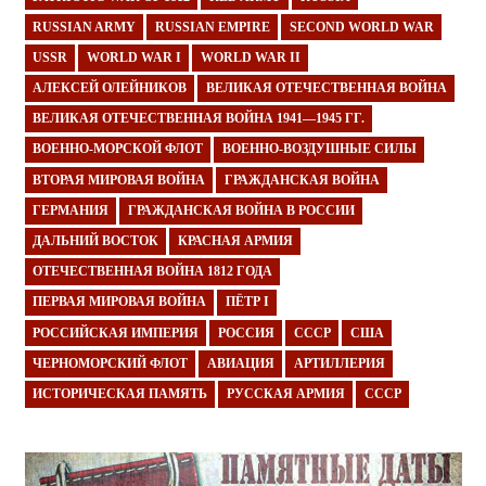
RUSSIAN ARMY
RUSSIAN EMPIRE
SECOND WORLD WAR
USSR
WORLD WAR I
WORLD WAR II
АЛЕКСЕЙ ОЛЕЙНИКОВ
ВЕЛИКАЯ ОТЕЧЕСТВЕННАЯ ВОЙНА
ВЕЛИКАЯ ОТЕЧЕСТВЕННАЯ ВОЙНА 1941—1945 ГГ.
ВОЕННО-МОРСКОЙ ФЛОТ
ВОЕННО-ВОЗДУШНЫЕ СИЛЫ
ВТОРАЯ МИРОВАЯ ВОЙНА
ГРАЖДАНСКАЯ ВОЙНА
ГЕРМАНИЯ
ГРАЖДАНСКАЯ ВОЙНА В РОССИИ
ДАЛЬНИЙ ВОСТОК
КРАСНАЯ АРМИЯ
ОТЕЧЕСТВЕННАЯ ВОЙНА 1812 ГОДА
ПЕРВАЯ МИРОВАЯ ВОЙНА
ПЁТР I
РОССИЙСКАЯ ИМПЕРИЯ
РОССИЯ
СССР
США
ЧЕРНОМОРСКИЙ ФЛОТ
АВИАЦИЯ
АРТИЛЛЕРИЯ
ИСТОРИЧЕСКАЯ ПАМЯТЬ
РУССКАЯ АРМИЯ
СССР