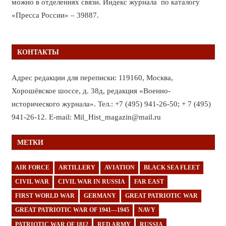
можно в отделениях связи. Индекс журнала по каталогу
«Пресса России» – 39887.
КОНТАКТЫ
Адрес редакции для переписки: 119160, Москва,
Хорошёвское шоссе, д. 38д, редакция «Военно-
исторического журнала». Тел.: +7 (495) 941-26-50; + 7 (495)
941-26-12. E-mail: Mil_Hist_magazin@mail.ru
МЕТКИ
AIR FORCE
ARTILLERY
AVIATION
BLACK SEA FLEET
CIVIL WAR
CIVIL WAR IN RUSSIA
FAR EAST
FIRST WORLD WAR
GERMANY
GREAT PATRIOTIC WAR
GREAT PATRIOTIC WAR OF 1941—1945
NAVY
PATRIOTIC WAR OF 1812
RED ARMY
RUSSIA