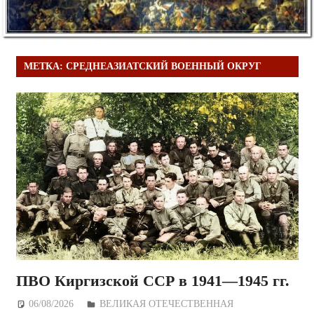
МЕТКА:
СРЕДНЕАЗИАТСКИЙ ВОЕННЫЙ ОКРУГ
ПВО Киргизской ССР в 1941—1945 гг.
06/08/2026
Дежурный по Редакции
ВЕЛИКАЯ ОТЕЧЕСТВЕННАЯ