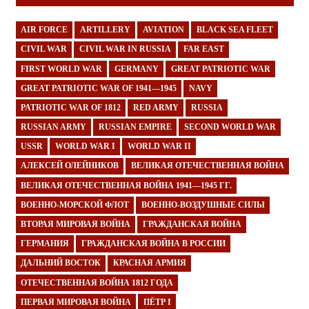
AIR FORCE
ARTILLERY
AVIATION
BLACK SEA FLEET
CIVIL WAR
CIVIL WAR IN RUSSIA
FAR EAST
FIRST WORLD WAR
GERMANY
GREAT PATRIOTIC WAR
GREAT PATRIOTIC WAR OF 1941—1945
NAVY
PATRIOTIC WAR OF 1812
RED ARMY
RUSSIA
RUSSIAN ARMY
RUSSIAN EMPIRE
SECOND WORLD WAR
USSR
WORLD WAR I
WORLD WAR II
АЛЕКСЕЙ ОЛЕЙНИКОВ
ВЕЛИКАЯ ОТЕЧЕСТВЕННАЯ ВОЙНА
ВЕЛИКАЯ ОТЕЧЕСТВЕННАЯ ВОЙНА 1941—1945 ГГ.
ВОЕННО-МОРСКОЙ ФЛОТ
ВОЕННО-ВОЗДУШНЫЕ СИЛЫ
ВТОРАЯ МИРОВАЯ ВОЙНА
ГРАЖДАНСКАЯ ВОЙНА
ГЕРМАНИЯ
ГРАЖДАНСКАЯ ВОЙНА В РОССИИ
ДАЛЬНИЙ ВОСТОК
КРАСНАЯ АРМИЯ
ОТЕЧЕСТВЕННАЯ ВОЙНА 1812 ГОДА
ПЕРВАЯ МИРОВАЯ ВОЙНА
ПЁТР I