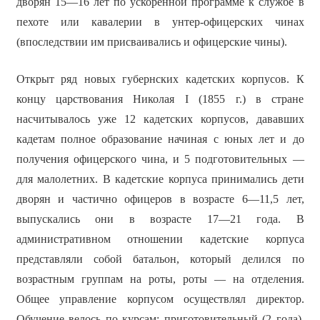
дворян 15—16 лет по ускоренной программе к службе в
пехоте или кавалерии в унтер-офицерских чинах
(впоследствии им присваивались и офицерские чины).
Открыт ряд новых губернских кадетских корпусов. К
концу царствования Николая I (1855 г.) в стране
насчитывалось уже 12 кадетских корпусов, дававших
кадетам полное образование начиная с юных лет и до
получения офицерского чина, и 5 подготовительных —
для малолетних. В кадетские корпуса принимались дети
дворян и частично офицеров в возрасте 6—11,5 лет,
выпускались они в возрасте 17—21 года. В
административном отношении кадетские корпуса
представляли собой батальон, который делился по
возрастным группам на роты, роты — на отделения.
Общее управление корпусом осуществлял директор.
Обучение велось по курсам: приготовительный (2 года),