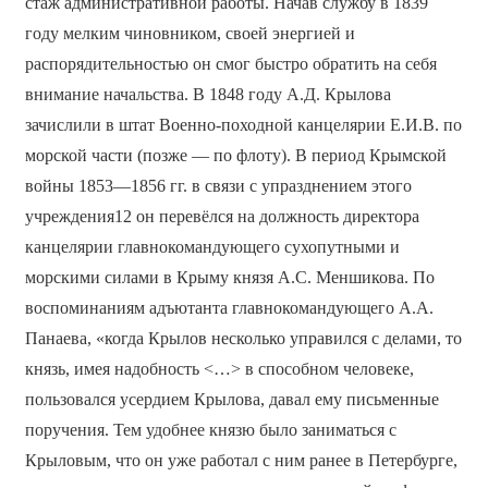
стаж административной работы. Начав службу в 1839
году мелким чиновником, своей энергией и
распорядительностью он смог быстро обратить на себя
внимание начальства. В 1848 году А.Д. Крылова
зачислили в штат Военно-походной канцелярии Е.И.В. по
морской части (позже — по флоту). В период Крымской
войны 1853—1856 гг. в связи с упразднением этого
учреждения12 он перевёлся на должность директора
канцелярии главнокомандующего сухопутными и
морскими силами в Крыму князя А.С. Меншикова. По
воспоминаниям адъютанта главнокомандующего А.А.
Панаева, «когда Крылов несколько управился с делами, то
князь, имея надобность <…> в способном человеке,
пользовался усердием Крылова, давал ему письменные
поручения. Тем удобнее князю было заниматься с
Крыловым, что он уже работал с ним ранее в Петербурге,