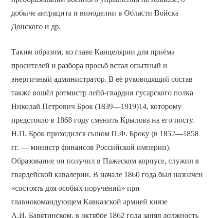
добыче антрацита и виноделии в Области Войска
Донского и др.
Таким образом, во главе Канцелярии для приёма
просителей и разбора просьб встал опытный и
энергичный администратор. В её руководящий состав
также вошёл ротмистр лейб-гвардии гусарского полка
Николай Петрович Брок (1839—1919)14, которому
предстояло в 1868 году сменить Крылова на его посту.
Н.П. Брок приходился сыном П.Ф. Броку (в 1852—1858
гг. — министр финансов Российской империи).
Образование он получил в Пажеском корпусе, служил в
гвардейской кавалерии. В начале 1860 года был назначен
«состоять для особых поручений» при
главнокомандующем Кавказской армией князе
А.И. Барятинском, в октябре 1862 года занял должность