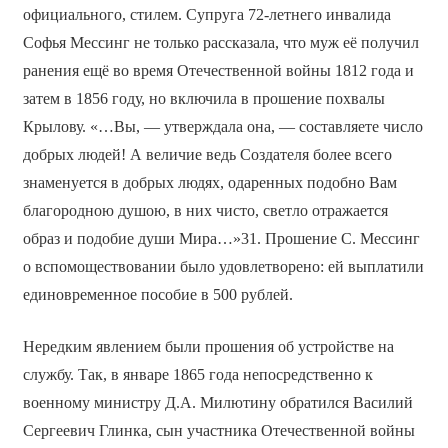
официального, стилем. Супруга 72-летнего инвалида
Софья Мессинг не только рассказала, что муж её получил
ранения ещё во время Отечественной войны 1812 года и
затем в 1856 году, но включила в прошение похвалы
Крылову. «…Вы, — утверждала она, — составляете число
добрых людей! А величие ведь Создателя более всего
знаменуется в добрых людях, одаренных подобно Вам
благородною душою, в них чисто, светло отражается
образ и подобие души Мира…»31. Прошение С. Мессинг
о вспомоществовании было удовлетворено: ей выплатили
единовременное пособие в 500 рублей.
Нередким явлением были прошения об устройстве на
службу. Так, в январе 1865 года непосредственно к
военному министру Д.А. Милютину обратился Василий
Сергеевич Глинка, сын участника Отечественной войны