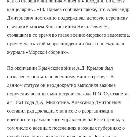
как со старшим чиновником военно-походной по флоту
канцелярии…»13. Панаев сообщает также, что Александр
Дмитриевич постоянно поддерживал деловую переписку
с великим князем Константином Николаевичем,
стоявшим в то время во главе военно-морского ведомства,
причём часть этой корреспонденции была напечатана в
журнале «Морской сборник».
По окончании Крымской войны А.Д. Крылов был
назначен «состоять по военному министерству». В
данном статусе он неоднократно выполнял важные
поручения военных министров: сначала Н.О. Сухозанета,
а с 1861 года Д.А. Милютина. Александр Дмитриевич
составил ряд докладных записок: о реорганизации
военного и гражданского управления на Юге страны, в
том числе о военных поселениях в южных губерниях; о
преобразовании военного управления на Кавказе; о