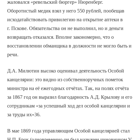
жаловался «ревельский бюргер» Нюренберг.
Оборотистый медик взял у него 550 рублей, пообещав
исходатайствовать привилегию на открытие аптеки в
г. Пскове. Обязательства он не выполнил, но и деньги
возвращать отказался. Вполне закономерно, что о
восстановлении обманщика в должности не могло быть и
речи.
Д.А. Милютин высоко оценивал деятельность Особой
канцелярии: это видно из собственноручных пометок
министра на её ежегодных отчётах. Так, на полях отчёта
за 1867 год он выразил благодарность А.Д. Крылову и его
сотрудникам «за успешный ход дел особой канцелярии и
за труды их»36.
В мае 1869 года управляющим Особой канцелярией стал
Н.П. Брок (одновременно он был назначен чиновником V