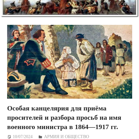
Особая канцелярия для приёма
просителей и разбора просьб на имя
военного министра в 1864—1917 гг.
10/07/2024
Дежурный по Редакции
АРМИЯ И ОБЩЕСТВО