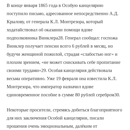
В конце января 1865 года в Особую канцелярию
поступило письмо, адресованное непосредственно А.Д.
Крылову, от генерала К.Л. Монтрезора, который
ходатайствовал об оказании помощи вдове
подполковника Винклера28. Генерал сообщал: госпожа
Винклер получает пенсии всего 6 рублей в месяц, но
будучи женщиной пожилой, страдая «слабостью ног» и
плохим зрением, «не может снискивать себе пропитание
своими трудами»29. Особая канцелярия действовала
весьма оперативно. Уже 19 февраля она известила К.Л.
Монтрезора, что император назначил вдове
единовременное пособие в сумме 80 рублей серебром30.
Некоторые просители, стремясь добиться благоприятного
для них заключения Особой канцелярии, писали
прошения очень эмоциональным, далёким от