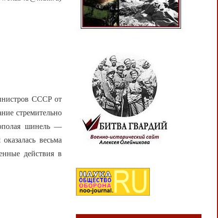
министров СССР от
ание стремительно
нополая шинель —
 оказалась весьма
енные действия в