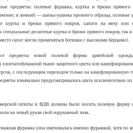
ные предметы: полевые фуражка, куртка и брюки прямого 
яжение; в зимний — шапка-ушанка прежнего образца, полевые 
же куртка и брюки прямого покроя, сапоги на меху или
к специальные десантные куртка и брюки прямого покроя, так и
место сапог могли применяться ботинки с высокими берцами1.
 все предметы новой полевой формы армейской одеж
из хлопчатобумажной ткани защитного цвета или камуфлированн
урсов, с последующим переходом только на камуфлированную т
редметы изначально предусматривалось шить исключительно и
морской пехоты и ВДВ должны были носить полевую форму с
али на левый рукав свой нарукавный знак.
умажная фуражка (она именовалась именно фуражкой, хотя по к