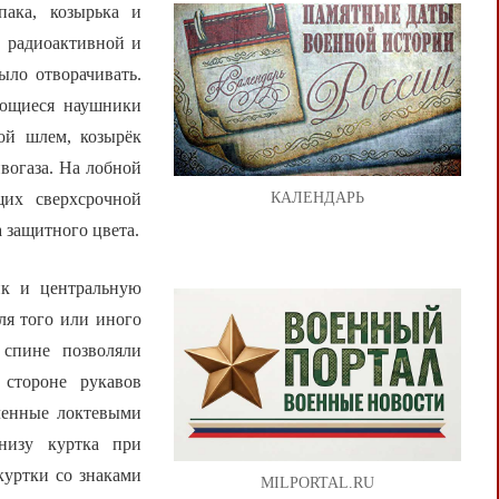
пака, козырька и
, радиоактивной и
ло отворачивать.
ающиеся наушники
ой шлем, козырёк
ивогаза. На лобной
щих сверхсрочной
КАЛЕНДАРЬ
 защитного цвета.
ик и центральную
ля того или иного
 спине позволяли
 стороне рукавов
иленные локтевыми
низу куртка при
куртки со знаками
MILPORTAL.RU