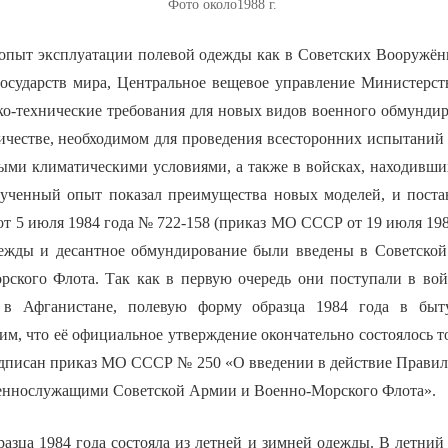
Фото около1988 г.
опыт эксплуатации полевой одежды как в Советских Вооружённ
осударств мира, Центральное вещевое управление Министерс
ико-технические требования для новых видов военного обмунди
личестве, необходимом для проведения всесторонних испытаний
ными климатическими условиями, а также в войсках, находивши
ученный опыт показал преимущества новых моделей, и поста
 5 июля 1984 года № 722-158 (приказ МО СССР от 19 июля 1984
ежды и десантное обмундирование были введены в Советской
рского Флота. Так как в первую очередь они поступали в вой
 в Афганистане, полевую форму образца 1984 года в быт
им, что её официальное утверждение окончательно состоялось т
подписан приказ МО СССР № 250 «О введении в действие Прави
еннослужащими Советской Армии и Военно-Морского Флота».
азца 1984 года состояла из летней и зимней одежды. В летний