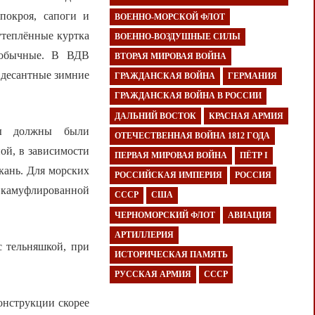
покроя, сапоги и
ВОЕННО-МОРСКОЙ ФЛОТ
утеплённые куртка
ВОЕННО-ВОЗДУШНЫЕ СИЛЫ
 обычные. В ВДВ
ВТОРАЯ МИРОВАЯ ВОЙНА
 десантные зимние
ГРАЖДАНСКАЯ ВОЙНА
ГЕРМАНИЯ
ГРАЖДАНСКАЯ ВОЙНА В РОССИИ
ДАЛЬНИЙ ВОСТОК
КРАСНАЯ АРМИЯ
ды должны были
ОТЕЧЕСТВЕННАЯ ВОЙНА 1812 ГОДА
ой, в зависимости
ПЕРВАЯ МИРОВАЯ ВОЙНА
ПЁТР I
кань. Для морских
РОССИЙСКАЯ ИМПЕРИЯ
РОССИЯ
з камуфлированной
СССР
США
ЧЕРНОМОРСКИЙ ФЛОТ
АВИАЦИЯ
АРТИЛЛЕРИЯ
 тельняшкой, при
ИСТОРИЧЕСКАЯ ПАМЯТЬ
РУССКАЯ АРМИЯ
СССР
онструкции скорее