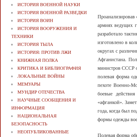
ИСТОРИЯ ВОЕННОЙ НАУКИ
ИСТОРИЯ ВОЕННОЙ РАЗВЕДКИ
Проанализировав 
ИСТОРИЯ ВОИН
армиях ведущих г
ИСТОРИЯ ВООРУЖЕНИЯ И
разработало такт
ТЕХНИКИ
изготовлено в ко
ИСТОРИЯ ТЫЛА
округах с различ
ИСТОРИЯ: ПРОТИВ ЛЖИ
Афганистана. Пол
КНИЖНАЯ ПОЛКА
министров СССР от
КРИТИКА И БИБЛИОГРАФИЯ
ЛОКАЛЬНЫЕ ВОЙНЫ
полевая форма од
МЕМУАРЫ
пехоте Военно-Мо
МУНДИР ОТЕЧЕСТВА
боевые действия
НАУЧНЫЕ СООБЩЕНИЯ И
«афганкой». Замет
ИНФОРМАЦИЯ
года, когда был 
НАЦИОНАЛЬНАЯ
формы одежды во
БЕЗОПАСНОСТЬ
НЕОПУБЛИКОВАННЫЕ
Полевая форма обр