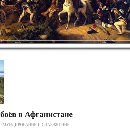
боёв в Афганистане
ежурный по Редакции
ОБМУНДИРОВАНИЕ И СНАРЯЖЕНИЕ