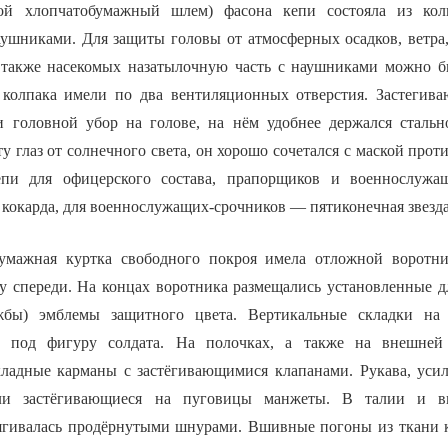
бой хлопчатобумажный шлем) фасона кепи состояла из кол
аушниками. Для защиты головы от атмосферных осадков, ветра
также насекомых назатылочную часть с наушниками можно бы
 колпака имели по два вентиляционных отверстия. Застегив
 головной убор на голове, на нём удобнее держался стальн
у глаз от солнечного света, он хорошо сочетался с маской прот
епи для офицерского состава, прапорщиков и военнослужа
кокарда, для военнослужащих-срочников — пятиконечная звезда
бумажная куртка свободного покроя имела отложной воротн
у спереди. На концах воротника размещались установленные д
жбы) эмблемы защитного цвета. Вертикальные складки на
у под фигуру солдата. На полочках, а также на внешней
кладные карманы с застёгивающимися клапанами. Рукава, ус
ели застёгивающиеся на пуговицы манжеты. В талии и в
ягивалась продёрнутыми шнурами. Вшивные погоны из ткани 