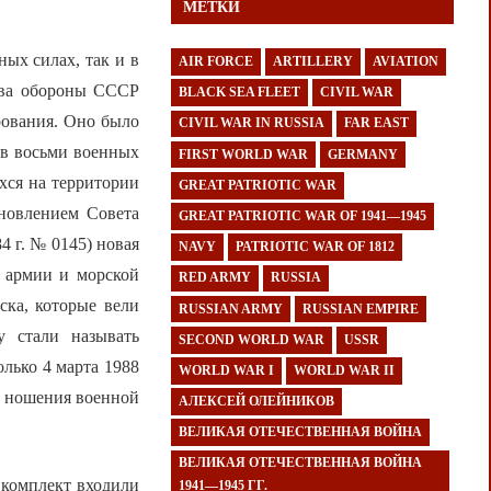
МЕТКИ
ых силах, так и в
AIR FORCE
ARTILLERY
AVIATION
тва обороны СССР
BLACK SEA FLEET
CIVIL WAR
рования. Оно было
CIVIL WAR IN RUSSIA
FAR EAST
 в восьми военных
FIRST WORLD WAR
GERMANY
хся на территории
GREAT PATRIOTIC WAR
новлением Совета
GREAT PATRIOTIC WAR OF 1941—1945
 г. № 0145) новая
NAVY
PATRIOTIC WAR OF 1812
 армии и морской
RED ARMY
RUSSIA
ска, которые вели
RUSSIAN ARMY
RUSSIAN EMPIRE
у стали называть
SECOND WORLD WAR
USSR
олько 4 марта 1988
WORLD WAR I
WORLD WAR II
л ношения военной
АЛЕКСЕЙ ОЛЕЙНИКОВ
ВЕЛИКАЯ ОТЕЧЕСТВЕННАЯ ВОЙНА
ВЕЛИКАЯ ОТЕЧЕСТВЕННАЯ ВОЙНА
 комплект входили
1941—1945 ГГ.