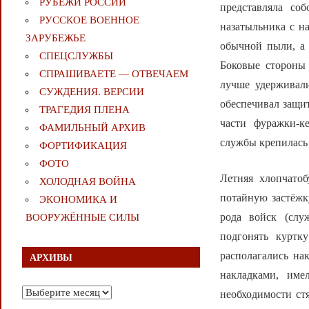
РУБЕЖИ РОССИИ
представляла со
РУССКОЕ ВОЕННОЕ
назатыльника с н
ЗАРУБЕЖЬЕ
обычной пыли, а 
СПЕЦСЛУЖБЫ
Боковые стороны
СПРАШИВАЕТЕ — ОТВЕЧАЕМ
лучше удерживали
СУЖДЕНИЯ. ВЕРСИИ
обеспечивал защит
ТРАГЕДИЯ ПЛЕНА
части фуражки-к
ФАМИЛЬНЫЙ АРХИВ
службы крепилась 
ФОРТИФИКАЦИЯ
ФОТО
Летняя хлопчато
ХОЛОДНАЯ ВОЙНА
потайную застёжк
ЭКОНОМИКА И
рода войск (слу
ВООРУЖЁННЫЕ СИЛЫ
подгонять куртк
располагались на
АРХИВЫ
накладками, им
Архивы
необходимости ст