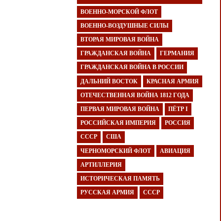
ВОЕННО-МОРСКОЙ ФЛОТ
ВОЕННО-ВОЗДУШНЫЕ СИЛЫ
ВТОРАЯ МИРОВАЯ ВОЙНА
ГРАЖДАНСКАЯ ВОЙНА
ГЕРМАНИЯ
ГРАЖДАНСКАЯ ВОЙНА В РОССИИ
ДАЛЬНИЙ ВОСТОК
КРАСНАЯ АРМИЯ
ОТЕЧЕСТВЕННАЯ ВОЙНА 1812 ГОДА
ПЕРВАЯ МИРОВАЯ ВОЙНА
ПЁТР I
РОССИЙСКАЯ ИМПЕРИЯ
РОССИЯ
СССР
США
ЧЕРНОМОРСКИЙ ФЛОТ
АВИАЦИЯ
АРТИЛЛЕРИЯ
ИСТОРИЧЕСКАЯ ПАМЯТЬ
РУССКАЯ АРМИЯ
СССР