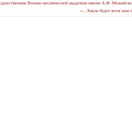
я
едшественник Военно-космической академии имени А.Ф. Можайског
Следующая
«…Хвала будет всем нам о
публикация