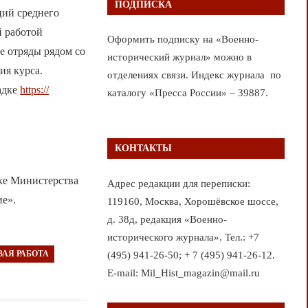
ПОДПИСКА
ций среднего
й работой
Оформить подписку на «Военно-
ые отряды рядом со
исторический журнал» можно в
ия курса.
отделениях связи. Индекс журнала по
адке
https://
каталогу «Пресса России» – 39887.
КОНТАКТЫ
ке Министерства
Адрес редакции для переписки:
ие».
119160, Москва, Хорошёвское шоссе,
д. 38д, редакция «Военно-
исторического журнала». Тел.: +7
АЯ РАБОТА
(495) 941-26-50; + 7 (495) 941-26-12.
E-mail: Mil_Hist_magazin@mail.ru