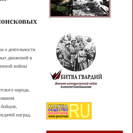
поисковых
ы о деятельности
нных движений в
венной войны
тского народа,
нимания
 бойцов,
едачей наград,