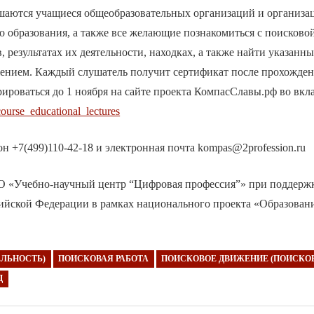
шаются учащиеся общеобразовательных организаций и организа
 образования, а также все желающие познакомиться с поисково
, результатах их деятельности, находках, а также найти указанн
ением. Каждый слушатель получит сертификат после прохожден
ироваться до 1 ноября на сайте проекта КомпасСлавы.рф во вкл
urse_educational_lectures
он +7(499)110-42-18 и электронная почта kompas@2profession.ru
О «Учебно-научный центр “Цифровая профессия”» при поддерж
ийской Федерации в рамках национального проекта «Образован
ЕЛЬНОСТЬ)
ПОИСКОВАЯ РАБОТА
ПОИСКОВОЕ ДВИЖЕНИЕ (ПОИСКОВ
Д