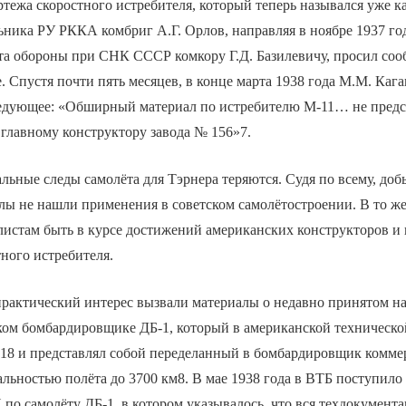
ртежа скоростного истребителя, который теперь назывался уже к
ьника РУ РККА комбриг А.Г. Орлов, направляя в ноябре 1937 го
та обороны при СНК СССР комкору Г.Д. Базилевичу, просил соо
. Спустя почти пять месяцев, в конце марта 1938 года М.М. Ка
едующее: «Обширный материал по истребителю М-11… не предст
главному конструктору завода № 156»7.
льные следы самолёта для Тэрнера теряются. Судя по всему, до
лы не нашли применения в советском самолётостроении. В то ж
листам быть в курсе достижений американских конструкторов и
тного истребителя.
практический интерес вызвали материалы о недавно принятом 
ом бомбардировщике ДБ-1, который в американской техническ
-18 и представлял собой переделанный в бомбардировщик комме
альностью полёта до 3700 км8. В мае 1938 года в ВТБ поступил
о самолёту ДБ-1, в котором указывалось, что вся техдокумент