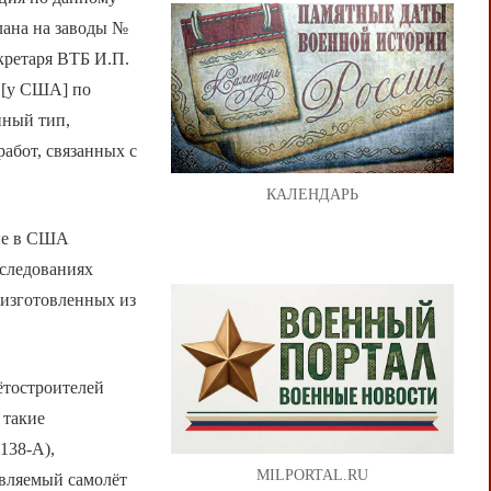
лана на заводы №
кретаря ВТБ И.П.
 [у США] по
нный тип,
абот, связанных с
КАЛЕНДАРЬ
ые в США
сследованиях
 изготовленных из
ётостроителей
 такие
138-А),
MILPORTAL.RU
авляемый самолёт