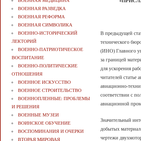
«ПРИСЛ
ВОЕННАЯ МЕДИЦИНА
ВОЕННАЯ РАЗВЕДКА
ВОЕННАЯ РЕФОРМА
ВОЕННАЯ СИМВОЛИКА
В предыдущей стат
ВОЕННО-ИСТОРИЧЕСКИЙ
ЛЕКТОРИЙ
технического бюр
ВОЕННО-ПАТРИОТИЧЕСКОЕ
(ИНО) Главного у
ВОСПИТАНИЕ
за границей матер
ВОЕННО-ПОЛИТИЧЕСКИE
для ускорения ра
ОТНОШЕНИЯ
читателей статье 
ВОЕННОЕ ИСКУССТВО
авиационно-технич
ВОЕННОЕ СТРОИТЕЛЬСТВО
соответствии с по
ВОЕННОПЛЕННЫЕ: ПРОБЛЕМЫ
авиационной про
И РЕШЕНИЯ
ВОЕННЫЕ МУЗЕИ
Значительный инте
ВОИНСКОЕ ОБУЧЕНИЕ
добытых материал
ВОСПОМИНАНИЯ И ОЧЕРКИ
чертежи двухмотор
ВТОРАЯ МИРОВАЯ