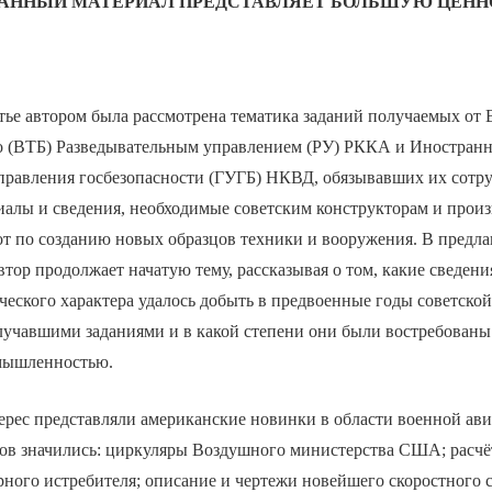
АННЫЙ МАТЕРИАЛ ПРЕДСТАВЛЯЕТ БОЛЬШУЮ ЦЕНН
ье автором была рассмотрена тематика заданий получаемых от 
о (ВТБ) Разведывательным управлением (РУ) РККА и Иностран
правления госбезопасности (ГУГБ) НКВД, обязывавших их сотр
иалы и сведения, необходимые советским конструкторам и прои
бот по созданию новых образцов техники и вооружения. В пред
автор продолжает начатую тему, рассказывая о том, какие сведен
еского характера удалось добыть в предвоенные годы советской
лучавшими заданиями и в какой степени они были востребованы
мышленностью.
рес представляли американские новинки в области военной ави
ов значились: циркуляры Воздушного министерства США; расчё
ного истребителя; описание и чертежи новейшего скоростного с