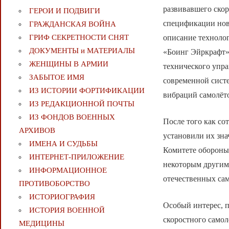
развивавшего скор
ГЕРОИ И ПОДВИГИ
спецификации нов
ГРАЖДАНСКАЯ ВОЙНА
описание техноло
ГРИФ СЕКРЕТНОСТИ СНЯТ
ДОКУМЕНТЫ и МАТЕРИАЛЫ
«Боинг Эйркрафт» (
ЖЕНЩИНЫ В АРМИИ
технического упр
ЗАБЫТОЕ ИМЯ
современной сист
ИЗ ИСТОРИИ ФОРТИФИКАЦИИ
вибраций самолёто
ИЗ РЕДАКЦИОННОЙ ПОЧТЫ
ИЗ ФОНДОВ ВОЕННЫХ
После того как со
АРХИВОВ
установили их зн
ИМЕНА И СУДЬБЫ
Комитете оборон
ИНТЕРНЕТ-ПРИЛОЖЕНИЕ
некоторым другим
ИНФОРМАЦИОННОЕ
отечественных сам
ПРОТИВОБОРСТВО
ИСТОРИОГРАФИЯ
Особый интерес, 
ИСТОРИЯ ВОЕННОЙ
скоростного самол
МЕДИЦИНЫ