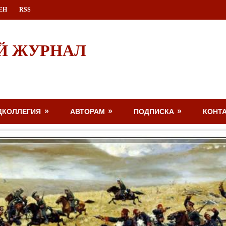
ЕН
RSS
Й ЖУРНАЛ
ДКОЛЛЕГИЯ
АВТОРАМ
ПОДПИСКА
КОНТ