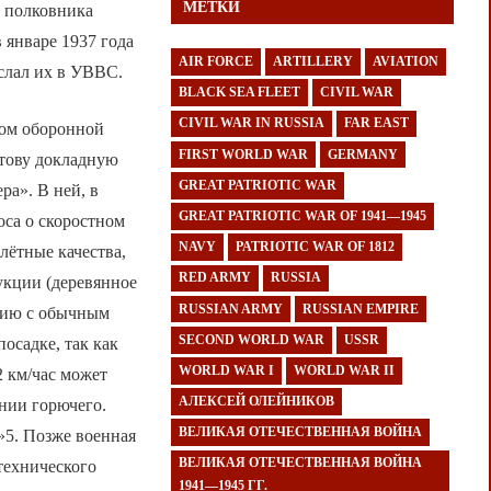
МЕТКИ
а полковника
 январе 1937 года
AIR FORCE
ARTILLERY
AVIATION
слал их в УВВС.
BLACK SEA FLEET
CIVIL WAR
CIVIL WAR IN RUSSIA
FAR EAST
ком оборонной
FIRST WORLD WAR
GERMANY
тову докладную
GREAT PATRIOTIC WAR
ра». В ней, в
GREAT PATRIOTIC WAR OF 1941—1945
оса о скоростном
NAVY
PATRIOTIC WAR OF 1812
лётные качества,
RED ARMY
RUSSIA
укции (деревянное
RUSSIAN ARMY
RUSSIAN EMPIRE
нию с обычным
SECOND WORLD WAR
USSR
осадке, так как
WORLD WAR I
WORLD WAR II
2 км/час может
АЛЕКСЕЙ ОЛЕЙНИКОВ
нии горючего.
ВЕЛИКАЯ ОТЕЧЕСТВЕННАЯ ВОЙНА
»5. Позже военная
ВЕЛИКАЯ ОТЕЧЕСТВЕННАЯ ВОЙНА
технического
1941—1945 ГГ.