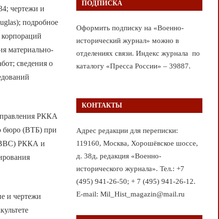
ПОДПИСКА
34; чертежи и
glas); подробное
Оформить подписку на «Военно-
х корпораций
исторический журнал» можно в
ния материально-
отделениях связи. Индекс журнала по
от; сведения о
каталогу «Пресса России» – 39887.
едований
КОНТАКТЫ
 управления РККА
о бюро (ВТБ) при
Адрес редакции для переписки:
119160, Москва, Хорошёвское шоссе,
УВВС) РККА и
д. 38д, редакция «Военно-
тирования
исторического журнала». Тел.: +7
(495) 941-26-50; + 7 (495) 941-26-12.
E-mail: Mil_Hist_magazin@mail.ru
ие и чертежи
культете