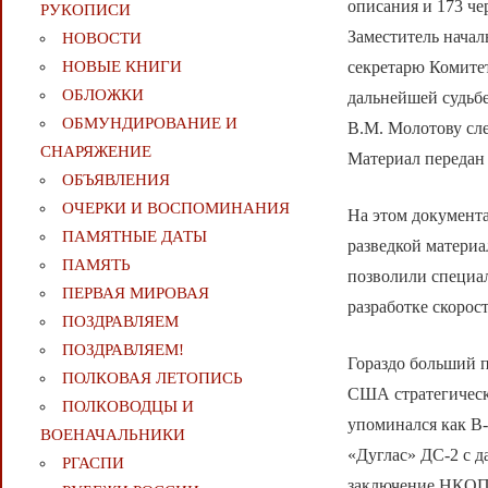
описания и 173 че
РУКОПИСИ
Заместитель начал
НОВОСТИ
секретарю Комите
НОВЫЕ КНИГИ
ОБЛОЖКИ
дальнейшей судьбе
ОБМУНДИРОВАНИЕ И
В.М. Молотову сл
СНАРЯЖЕНИЕ
Материал передан 
ОБЪЯВЛЕНИЯ
ОЧЕРКИ И ВОСПОМИНАНИЯ
На этом документа
ПАМЯТНЫЕ ДАТЫ
разведкой материа
ПАМЯТЬ
позволили специа
ПЕРВАЯ МИРОВАЯ
разработке скорос
ПОЗДРАВЛЯЕМ
ПОЗДРАВЛЯЕМ!
Гораздо больший 
ПОЛКОВАЯ ЛЕТОПИСЬ
США стратегическ
ПОЛКОВОДЦЫ И
упоминался как В
ВОЕНАЧАЛЬНИКИ
«Дуглас» ДС-2 с д
РГАСПИ
заключение НКОП п