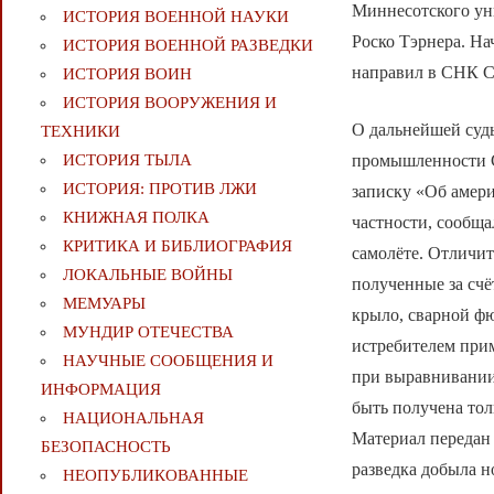
Миннесотского ун
ИСТОРИЯ ВОЕННОЙ НАУКИ
Роско Тэрнера. На
ИСТОРИЯ ВОЕННОЙ РАЗВЕДКИ
направил в СНК С
ИСТОРИЯ ВОИН
ИСТОРИЯ ВООРУЖЕНИЯ И
О дальнейшей судь
ТЕХНИКИ
промышленности 
ИСТОРИЯ ТЫЛА
ИСТОРИЯ: ПРОТИВ ЛЖИ
записку «Об амери
КНИЖНАЯ ПОЛКА
частности, сообща
КРИТИКА И БИБЛИОГРАФИЯ
самолёте. Отличит
ЛОКАЛЬНЫЕ ВОЙНЫ
полученные за сч
МЕМУАРЫ
крыло, сварной ф
МУНДИР ОТЕЧЕСТВА
истребителем при
НАУЧНЫЕ СООБЩЕНИЯ И
при выравнивании 
ИНФОРМАЦИЯ
быть получена тол
НАЦИОНАЛЬНАЯ
Материал передан 
БЕЗОПАСНОСТЬ
разведка добыла н
НЕОПУБЛИКОВАННЫЕ