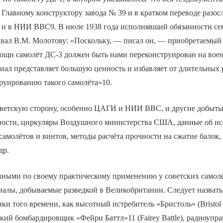
 Главному конструктору завода № 39 и в кратком переводе разос
135 и в НИИ ВВС9. В июле 1938 года исполнявший обязанности се
вал В.М. Молотову: «Поскольку, — писал он, — приобретаемый
мощи самолёт ДС-3 должен быть нами переконструирован на вое
ал представляет большую ценность и избавляет от длительных р
руированию такого самолёта»10.
оветскую сторону, особенно ЦАГИ и НИИ ВВС, и другие добыт
тности, циркуляры Воздушного министерства США, данные об и
амолётов и винтов, методы расчёта прочности на сжатие балок,
др.
вными по своему практическому применению у советских самол
иалы, добываемые разведкой в Великобритании. Следует назвать
ки того времени, как высотный истребитель «Бристоль» (Bristol 
ий бомбардировщик «Фейри Баттл»11 (Fairey Battle), радиоупр