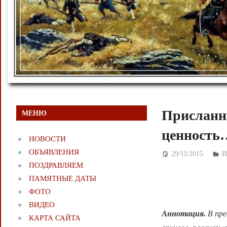
Присланн
МЕНЮ
ценность
НОВОСТИ
ОБЪЯВЛЕНИЯ
29/11/2015
Д
И
ПОЗДРАВЛЯЕМ
ПАМЯТНЫЕ ДАТЫ
ФОТО
ВИДЕО
Аннотация.
В пр
КАРТА САЙТА