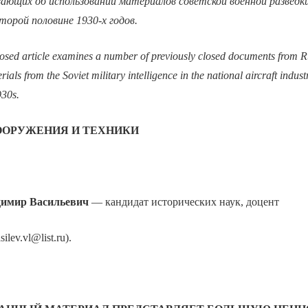
вающих об использовании материалов советской военной разведк
торой половине 1930-х годов.
osed article examines a number of previously closed documents from Ru
rials from the Soviet military intelligence in the national aircraft indus
930s.
ООРУЖЕНИЯ И ТЕХНИКИ
имир Васильевич
— кандидат исторических наук, доцент
ilev.vl@list.ru).