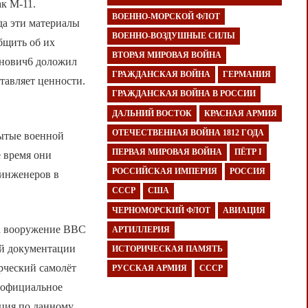
ак М-11.
ВОЕННО-МОРСКОЙ ФЛОТ
да эти материалы
ВОЕННО-ВОЗДУШНЫЕ СИЛЫ
бщить об их
ВТОРАЯ МИРОВАЯ ВОЙНА
ганович6 доложил
ГРАЖДАНСКАЯ ВОЙНА
ГЕРМАНИЯ
авляет ценности.
ГРАЖДАНСКАЯ ВОЙНА В РОССИИ
ДАЛЬНИЙ ВОСТОК
КРАСНАЯ АРМИЯ
ОТЕЧЕСТВЕННАЯ ВОЙНА 1812 ГОДА
бытые военной
ПЕРВАЯ МИРОВАЯ ВОЙНА
ПЁТР I
е время они
РОССИЙСКАЯ ИМПЕРИЯ
РОССИЯ
 инженеров в
СССР
США
ЧЕРНОМОРСКИЙ ФЛОТ
АВИАЦИЯ
на вооружение ВВС
АРТИЛЛЕРИЯ
ой документации
ИСТОРИЧЕСКАЯ ПАМЯТЬ
рческий самолёт
РУССКАЯ АРМИЯ
СССР
о официальное
ация по данному