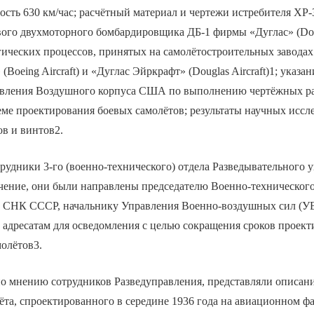
ость 630 км/час; расчётный материал и чертежи истребителя ХР-
ого двухмоторного бомбардировщика ДБ-1 фирмы «Дуглас» (Dou
гических процессов, принятых на самолётостроительных завода
Boeing Aircraft) и «Дуглас Эйркрафт» (Douglas Aircraft)1; указа
авления Воздушного корпуса США по выполнению чертёжных раб
еме проектирования боевых самолётов; результаты научных иссл
в и винтов2.
трудники 3-го (военно-технического) отдела Разведывательного
ачение, они были направлены председателю Военно-техническог
ы СНК СССР, начальнику Управления Военно-воздушных сил (
 адресатам для осведомления с целью сокращения сроков проек
олётов3.
по мнению сотрудников Разведуправления, представляли описан
ёта, спроектированного в середине 1936 года на авиационном фа