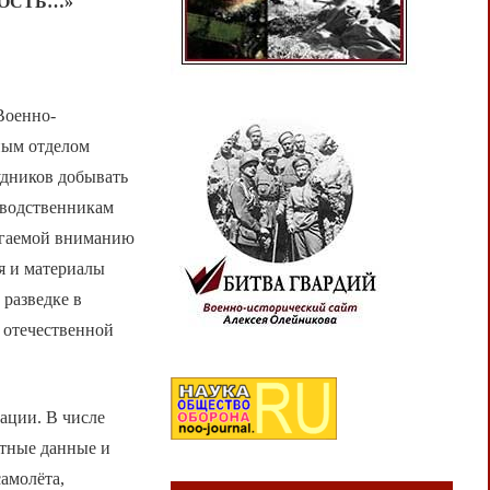
ОСТЬ…»
Военно-
ным отделом
удников добывать
зводственникам
лагаемой вниманию
ия и материалы
 разведке в
 отечественной
ации. В числе
тные данные и
амолёта,