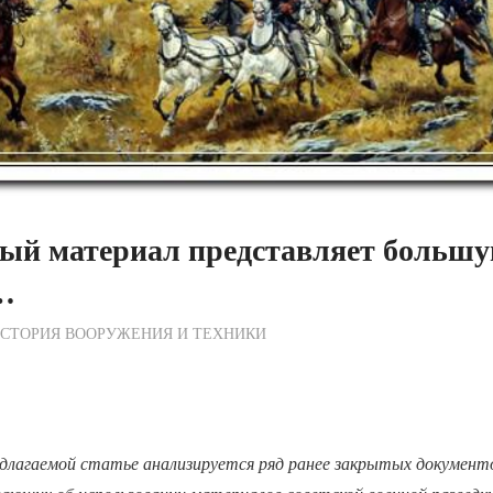
ый материал представляет больш
…
ежурный по Редакции
СТОРИЯ ВООРУЖЕНИЯ И ТЕХНИКИ
едлагаемой статье анализируетcя ряд ранее закрытых документ