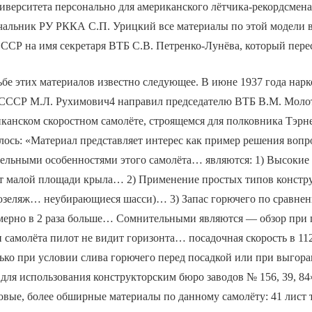
иверситета персонально для американского лётчика-рекордсмен
чальник РУ РККА С.П. Урицкий все материалы по этой модели в
ССР на имя секретаря ВТБ С.В. Петренко-Лунёва, который пере
бе этих материалов известно следующее. В июне 1937 года нар
СССР М.Л. Рухимович4 направил председателю ВТБ В.М. Моло
канском скоростном самолёте, строящемся для полковника Тэрне
лось: «Материал представляет интерес как пример решения вопр
ельными особенностями этого самолёта… являются: 1) Высокие 
ёт малой площади крыла… 2) Применение простых типов констр
юзеляж… неубирающиеся шасси)… 3) Запас горючего по сравне
мерно в 2 раза больше… Сомнительными являются — обзор при п
самолёта пилот не видит горизонта… посадочная скорость в 11
ько при условии слива горючего перед посадкой или при выгора
для использования конструкторским бюро заводов № 156, 39, 84
овые, более обширные материалы по данному самолёту: 41 лист 