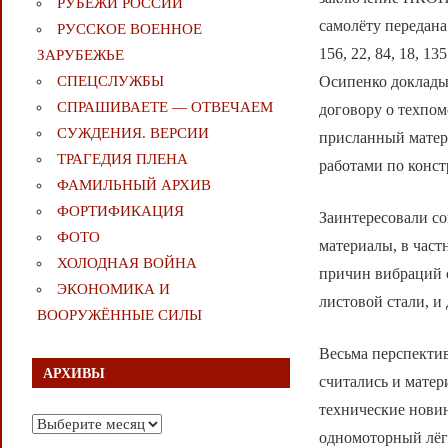
РУБЕЖИ РОССИИ
самолёту передана
РУССКОЕ ВОЕННОЕ
156, 22, 84, 18, 
ЗАРУБЕЖЬЕ
Осипенко доклады
СПЕЦСЛУЖБЫ
СПРАШИВАЕТЕ — ОТВЕЧАЕМ
договору о техпо
СУЖДЕНИЯ. ВЕРСИИ
присланный матери
ТРАГЕДИЯ ПЛЕНА
работами по конст
ФАМИЛЬНЫЙ АРХИВ
ФОРТИФИКАЦИЯ
Заинтересовали с
ФОТО
материалы, в час
ХОЛОДНАЯ ВОЙНА
причин вибраций с
ЭКОНОМИКА И
листовой стали, и 
ВООРУЖЁННЫЕ СИЛЫ
Весьма перспекти
АРХИВЫ
считались и матер
технические новин
Архивы
одномоторный лёгк