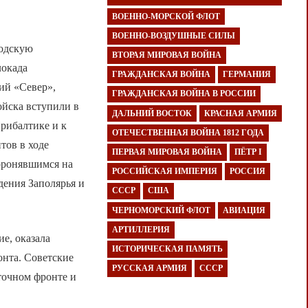
ВОЕННО-МОРСКОЙ ФЛОТ
ВОЕННО-ВОЗДУШНЫЕ СИЛЫ
родскую
ВТОРАЯ МИРОВАЯ ВОЙНА
локада
ГРАЖДАНСКАЯ ВОЙНА
ГЕРМАНИЯ
ий «Север»,
ГРАЖДАНСКАЯ ВОЙНА В РОССИИ
ойска вступили в
ДАЛЬНИЙ ВОСТОК
КРАСНАЯ АРМИЯ
рибалтике и к
ОТЕЧЕСТВЕННАЯ ВОЙНА 1812 ГОДА
тов в ходе
ПЕРВАЯ МИРОВАЯ ВОЙНА
ПЁТР I
оронявшимся на
РОССИЙСКАЯ ИМПЕРИЯ
РОССИЯ
дения Заполярья и
СССР
США
ЧЕРНОМОРСКИЙ ФЛОТ
АВИАЦИЯ
АРТИЛЛЕРИЯ
е, оказала
ИСТОРИЧЕСКАЯ ПАМЯТЬ
онта. Советские
РУССКАЯ АРМИЯ
СССР
сточном фронте и