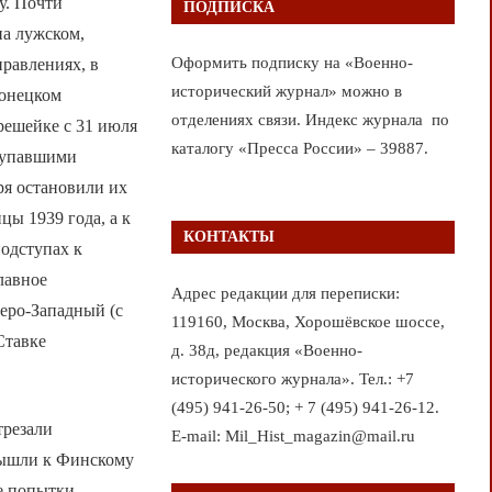
у. Почти
ПОДПИСКА
на лужском,
Оформить подписку на «Военно-
правлениях, в
исторический журнал» можно в
лонецком
отделениях связи. Индекс журнала по
решейке с 31 июля
каталогу «Пресса России» – 39887.
ступавшими
ря остановили их
цы 1939 года, а к
КОНТАКТЫ
подступах к
лавное
Адрес редакции для переписки:
еро-Западный (с
119160, Москва, Хорошёвское шоссе,
Ставке
д. 38д, редакция «Военно-
исторического журнала». Тел.: +7
(495) 941-26-50; + 7 (495) 941-26-12.
трезали
E-mail: Mil_Hist_magazin@mail.ru
 вышли к Финскому
се попытки