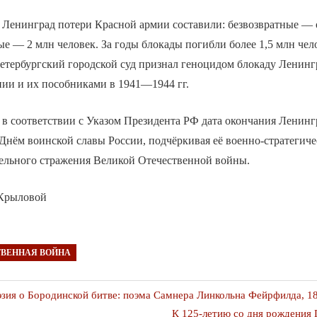
 Ленинград потери Красной армии составили: безвозвратные — 
ые — 2 млн человек. За годы блокады погибли более 1,5 млн чело
Петербургский городской суд признал геноцидом блокаду Ленинг
нии и их пособниками в 1941—1944 гг.
а в соответствии с Указом Президента РФ дата окончания Ленин
 Днём воинской славы России, подчёркивая её военно-стратегиче
ельного стражения Великой Отечественной войны.
 Крыловой
ТВЕННАЯ ВОЙНА
я
зия о Бородинской битве: поэма Самнера Линкольна Фейрфилда, 1
Следующая
К 125-летию со дня рождения 