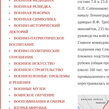
ВОЕННАЯ МЕДИЦИНА
составе 7-й и 23-
ВОЕННАЯ РАЗВЕДКА
П.П. Собенников) 
ВОЕННАЯ РЕФОРМА
началу Ленинградс
ВОЕННАЯ СИМВОЛИКА
адмирал В.Ф. Триб
ВОЕННО-ИСТОРИЧЕСКИЙ
миномётов, 235 бо
ЛЕКТОРИЙ
руководства войс
ВОЕННО-ПАТРИОТИЧЕСКОЕ
Главное командов
ВОСПИТАНИЕ
подчинив ему Сев
ВОЕННО-ПОЛИТИЧЕСКИE
ближних подступа
ОТНОШЕНИЯ
рубежи (общая пр
ВОЕННОЕ ИСКУССТВО
(около 160 тыс. ч
ВОЕННОЕ СТРОИТЕЛЬСТВО
ВОЕННОПЛЕННЫЕ: ПРОБЛЕМЫ
промышленного об
И РЕШЕНИЯ
перестраивалась н
ВОЕННЫЕ МУЗЕИ
ВОИНСКОЕ ОБУЧЕНИЕ
ВОСПОМИНАНИЯ И ОЧЕРКИ
ВТОРАЯ МИРОВАЯ