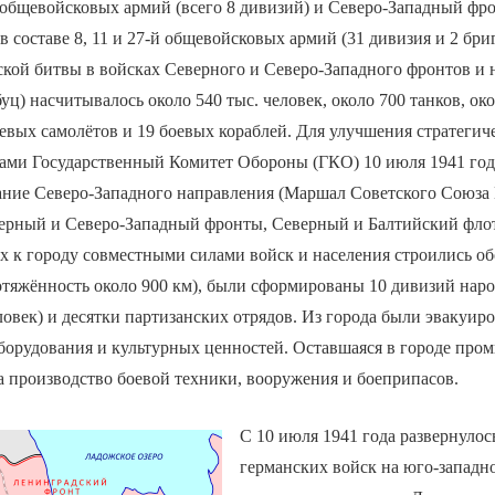
й общевойсковых армий (всего 8 дивизий) и Северо-Западный фр
в составе 8, 11 и 27-й общевойсковых армий (31 дивизия и 2 бри
кой битвы в войсках Северного и Северо-Западного фронтов и 
уц) насчитывалось около 540 тыс. человек, около 700 танков, ок
евых самолётов и 19 боевых кораблей. Для улучшения стратегич
ками Государственный Комитет Обороны (ГКО) 10 июля 1941 год
ание Северо-Западного направления (Маршал Советского Союза 
ерный и Северо-Западный фронты, Северный и Балтийский флот
х к городу совместными силами войск и населения строились о
отяжённость около 900 км), были сформированы 10 дивизий нар
еловек) и десятки партизанских отрядов. Из города были эвакуиро
орудования и культурных ценностей. Оставшаяся в городе про
а производство боевой техники, вооружения и боеприпасов.
С 10 июля 1941 года развернулос
германских войск на юго-западно