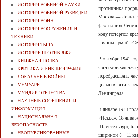
ИСТОРИЯ ВОЕННОЙ НАУКИ
противника прорва
ИСТОРИЯ ВОЕННОЙ РАЗВЕДКИ
Москва — Ленингр
ИСТОРИЯ ВОИН
фронта под Ленинг
ИСТОРИЯ ВООРУЖЕНИЯ И
ходу потерпел кра
ТЕХНИКИ
группы армий «Се
ИСТОРИЯ ТЫЛА
ИСТОРИЯ: ПРОТИВ ЛЖИ
В октябре 1941 го
КНИЖНАЯ ПОЛКА
Синявинская насту
КРИТИКА И БИБЛИОГРАФИЯ
перебрасывать час
ЛОКАЛЬНЫЕ ВОЙНЫ
целью выйти к рек
МЕМУАРЫ
МУНДИР ОТЕЧЕСТВА
Ленинграда.
НАУЧНЫЕ СООБЩЕНИЯ И
ИНФОРМАЦИЯ
В январе 1943 год
НАЦИОНАЛЬНАЯ
«Искра». 18 январ
БЕЗОПАСНОСТЬ
Шлиссельбург, бло
НЕОПУБЛИКОВАННЫЕ
шириной 8—11 км, 