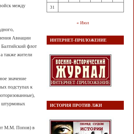
 войск между
31
« Июл
адного,
инения Авиации
ИНТЕРНЕТ-ПРИЛОЖЕНИЕ
, Балтийский флот
 а также жители
ное значение
ных подступах к
моторизованные),
 и штурмовых
ИСТОРИЯ ПРОТИВ ЛЖИ
нт М.М. Попов) в