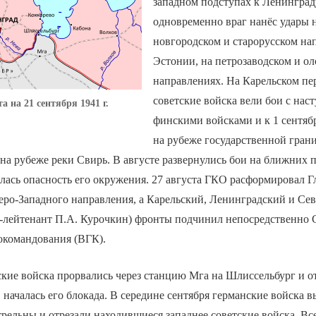
западном подступах к Ленинград
одновременно враг нанёс удары 
новгородском и старорусском на
Эстонии, на петрозаводском и о
направлениях. На Карельском пе
советские войска вели бои с на
 на 21 сентября 1941 г.
финскими войсками и к 1 сентяб
на рубеже государственной грани
на рубеже реки Свирь. В августе развернулись бои на ближних 
лась опасность его окружения. 27 августа ГКО расформировал Г
ро-Западного направления, а Карельский, Ленинградский и Сев
л-лейтенант П.А. Курочкин) фронты подчинил непосредственно 
окомандования (ВГК).
ские войска прорвались через станцию Мга на Шлиссельбург и о
 началась его блокада. В середине сентября германские войска
трельны и отрезали находившиеся западнее советские войска. В