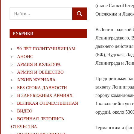
(ныне Санкт-Пете
Поиск
Онежским и Ладож
ПОИСК
для:
В Ленинградской б
РУБРИКИ
Ленинградского, В
дальнего действи
50 ЛЕТ ПОЛИТУЧИЛИЩАМ
(БФ), Чудская, Ла
АНОНС
Ленинграда и Лен
АРМИЯ И КУЛЬТУРА
АРМИЯ И ОБЩЕСТВО
Предпринимая нап
АРХИВ ЖУРНАЛА
захвату Ленинград
БЕЗ СРОКА ДАВНОСТИ
городу командован
В ЗАРУБЕЖНЫХ АРМИЯХ
ВЕЛИКАЯ ОТЕЧЕСТВЕННАЯ
1 кавалерийскую и
ВИДЕО
орудий, около 530
ВОЕННАЯ ЛЕТОПИСЬ
ОТЕЧЕСТВА
Германским и фин