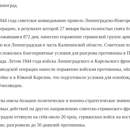
енинград.
944 года советское командование провело Ленинградско-Новго
ерацию, в результате которой 27 января была полностью снята б
лжавшаяся 872 дня, нанесено поражение германской группе арм
 вся Ленинградская и часть Калининской области. Советские в
сложились благоприятные условия для разгрома противника в П
ада. Летом 1944 года войска Ленинградского и Карельского фрон
аводской операции нанесли поражение войскам противника, об
ейке и в Южной Карелии, что подготовило условия для освобож
Финляндии.
ва имела большое политическое и военно-стратегическое значени
евых действий на других направлениях советско-германского фр
радом оттянули на себя около 20 проц. германских войск на во
ю, разгромили до 50 дивизий противника.