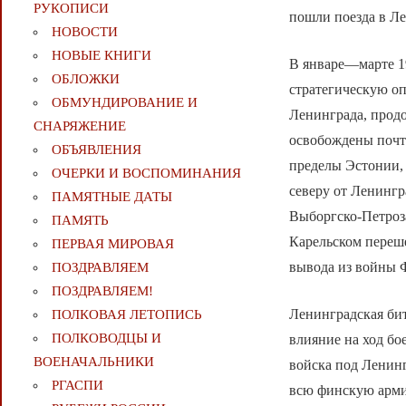
РУКОПИСИ
пошли поезда в Л
НОВОСТИ
НОВЫЕ КНИГИ
В январе—марте 1
ОБЛОЖКИ
стратегическую оп
ОБМУНДИРОВАНИЕ И
Ленинграда, продо
СНАРЯЖЕНИЕ
освобождены почти
ОБЪЯВЛЕНИЯ
пределы Эстонии, 
ОЧЕРКИ И ВОСПОМИНАНИЯ
северу от Ленингр
ПАМЯТНЫЕ ДАТЫ
Выборгско-Петроз
ПАМЯТЬ
Карельском переш
ПЕРВАЯ МИРОВАЯ
вывода из войны 
ПОЗДРАВЛЯЕМ
ПОЗДРАВЛЯЕМ!
Ленинградская бит
ПОЛКОВАЯ ЛЕТОПИСЬ
ПОЛКОВОДЦЫ И
влияние на ход бо
ВОЕНАЧАЛЬНИКИ
войска под Ленинг
РГАСПИ
всю финскую арми