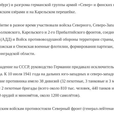
рбург) и разгрома германской группы армий «Север» и финских
ским озёрами и на Карельском перешейке.
итве в разное время участвовали войска Северного, Северо-Зап
олховского, Карельского и 2-го Прибалтийского фронтов, соед
я (АДД) и Войск противовоздушной обороны территории страны
дожская и Онежская военные флотилии, формирования партизан,
инградской области.
адение на СССР, руководство Германии придавало исключитель
а. К 10 июля 1941 года на дальних юго-западных и северо-запад
ие противника имело 38 дивизий (32 пехотные, 3 танковые и 3 
 2 пехотные бригады (всего около 810 тыс. человек, 440 танков
0 орудий и миномётов, около 1200 самолётов).
ским войскам противостояли Северный фронт (генерал-лейтена