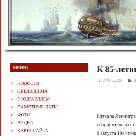
К 85-лети
МЕНЮ
04/07/2026
Д
НОВОСТИ
ОБЪЯВЛЕНИЯ
ПОЗДРАВЛЯЕМ
ПАМЯТНЫЕ ДАТЫ
ФОТО
Битва за Ленингр
ВИДЕО
оборонительных и 
КАРТА САЙТА
9 августа 1944 го