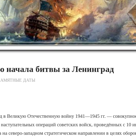
ю начала битвы за Ленинград
ежурный по Редакции
ПАМЯТНЫЕ ДАТЫ
ад в Великую Отечественную войну 1941—1945 гг. — совокупно
наступательных операций советских войск, проведённых с 10 и
да на северо-западном стратегическом направлении в целях обор