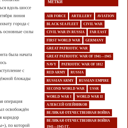
МЕТКИ
ься вдоль шоссе
нтября линия
AIR FORCE
ARTILLERY
AVIATION
хвату города с
BLACK SEA FLEET
CIVIL WAR
ть основные силы
CIVIL WAR IN RUSSIA
FAR EAST
FIRST WORLD WAR
GERMANY
GREAT PATRIOTIC WAR
нта была начата
GREAT PATRIOTIC WAR OF 1941—1945
лось
NAVY
PATRIOTIC WAR OF 1812
аступление с
RED ARMY
RUSSIA
адёжной блокады
RUSSIAN ARMY
RUSSIAN EMPIRE
SECOND WORLD WAR
USSR
WORLD WAR I
WORLD WAR II
ая операция
АЛЕКСЕЙ ОЛЕЙНИКОВ
был освобождён
ВЕЛИКАЯ ОТЕЧЕСТВЕННАЯ ВОЙНА
я коридор
ВЕЛИКАЯ ОТЕЧЕСТВЕННАЯ ВОЙНА
ы»), по которой
1941—1945 ГГ.