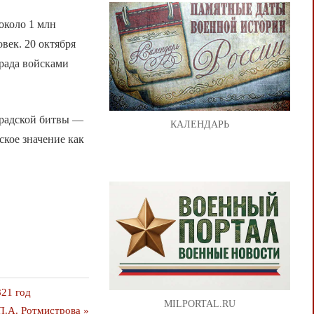
около 1 млн
век. 20 октября
рада войсками
градской битвы —
КАЛЕНДАРЬ
ское значение как
821 год
MILPORTAL.RU
П.А. Ротмистрова