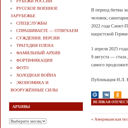
РУБЕЖИ РОССИИ
РУССКОЕ ВОЕННОЕ
В период битвы за
ЗАРУБЕЖЬЕ
человек; санитарн
СПЕЦСЛУЖБЫ
2022 года Санкт-
СПРАШИВАЕТЕ — ОТВЕЧАЕМ
нацистской Герма
СУЖДЕНИЯ. ВЕРСИИ
ТРАГЕДИЯ ПЛЕНА
1 апреля 2025 год
ФАМИЛЬНЫЙ АРХИВ
9 августа — стала
ФОРТИФИКАЦИЯ
самого продолжит
ФОТО
ХОЛОДНАЯ ВОЙНА
Публикация Н.Л.
ЭКОНОМИКА И
ВООРУЖЁННЫЕ СИЛЫ
ВЕЛИКАЯ ОТЕЧЕС
АРХИВЫ
Навигаци
Предыдущая
Американская поэ
Архивы
публикация