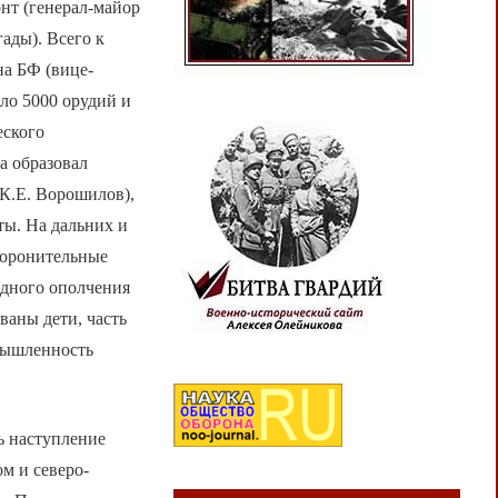
онт (генерал-майор
гады). Всего к
на БФ (вице-
оло 5000 орудий и
еского
а образовал
К.Е. Ворошилов),
ы. На дальних и
боронительные
одного ополчения
ваны дети, часть
мышленность
ь наступление
м и северо-