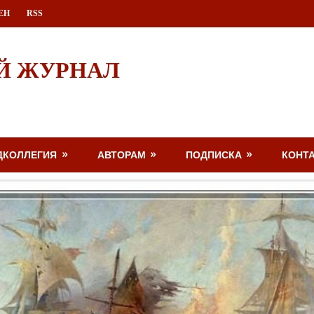
ЕН
RSS
Й ЖУРНАЛ
ДКОЛЛЕГИЯ
АВТОРАМ
ПОДПИСКА
КОНТ