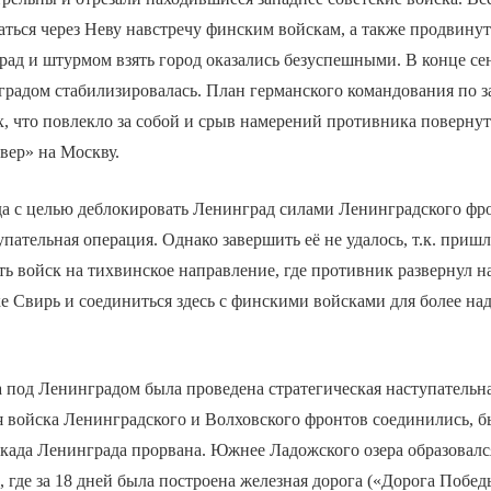
ться через Неву навстречу финским войскам, а также продвинут
ад и штурмом взять город оказались безуспешными. В конце се
радом стабилизировалась. План германского командования по за
х, что повлекло за собой и срыв намерений противника поверну
вер» на Москву.
да с целью деблокировать Ленинград силами Ленинградского фро
пательная операция. Однако завершить её не удалось, т.к. приш
ть войск на тихвинское направление, где противник развернул н
е Свирь и соединиться здесь с финскими войсками для более н
а под Ленинградом была проведена стратегическая наступательн
я войска Ленинградского и Волховского фронтов соединились, 
када Ленинграда прорвана. Южнее Ладожского озера образовалс
где за 18 дней была построена железная дорога («Дорога Побед