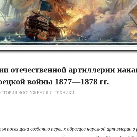
ии отечественной артиллерии нака
рецкой войны 1877—1878 гг.
ежурный по Редакции
СТОРИЯ ВООРУЖЕНИЯ И ТЕХНИКИ
я посвящена созданию первых образцов нарезной артиллерии в р