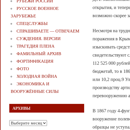
РУБЕЖИ РОССИИ
открытия, и тепер
РУССКОЕ ВОЕННОЕ
возможно скорее з
ЗАРУБЕЖЬЕ
СПЕЦСЛУЖБЫ
Несмотря на труд
СПРАШИВАЕТЕ — ОТВЕЧАЕМ
поражения в Крым
СУЖДЕНИЯ. ВЕРСИИ
ТРАГЕДИЯ ПЛЕНА
изыскивать средст
ФАМИЛЬНЫЙ АРХИВ
свидетельствуют с
ФОРТИФИКАЦИЯ
112 525 000 рубле
ФОТО
бюджета8, то в 18
ХОЛОДНАЯ ВОЙНА
или 10,2 проц.9 
ЭКОНОМИКА И
производству арт
ВООРУЖЁННЫЕ СИЛЫ
перевооружению а
АРХИВЫ
В 1867 году 4-фу
вооружение полев
Архивы
образцы не уступа