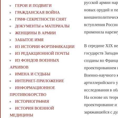
русской армии на
ГЕРОИ И ПОДВИГИ
новых орудий и п
ГРАЖДАНСКАЯ ВОЙНА
внешнеполитическ
ГРИФ СЕКРЕТНОСТИ СНЯТ
вступления России
ДОКУМЕНТЫ и МАТЕРИАЛЫ
применила нарезн
ЖЕНЩИНЫ В АРМИИ
ЗАБЫТОЕ ИМЯ
В середине XIX ве
ИЗ ИСТОРИИ ФОРТИФИКАЦИИ
государств Запад
ИЗ РЕДАКЦИОННОЙ ПОЧТЫ
созданы во Франци
ИЗ ФОНДОВ ВОЕННЫХ
АРХИВОВ
проектированием 
ИМЕНА И СУДЬБЫ
Военно-научного к
ИНТЕРНЕТ-ПРИЛОЖЕНИЕ
артиллерийского 
ИНФОРМАЦИОННОЕ
исследования в о
ПРОТИВОБОРСТВО
На основе их теор
ИСТОРИОГРАФИЯ
проектирование и 
ИСТОРИЯ ВОЕННОЙ
заряжавшейся с д
МЕДИЦИНЫ