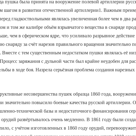
ода пушка была принята на вооружение полевой артиллерии русс
ым шагом в развитии отечественной артиллерии1. Важным преи
перед гладкоствольными являлась увеличенная более чем в два ра
ом и том же калибре объём взрывчатого вещества в снаряде пр
льше, чем в сферическом ядре, что усиливало разрывное действие 
ю снаряду за счёт нарезов правильного вращения значительно 
. Вместе с тем существенным недостатком пушки являлась её ни
 Процесс заряжания с дульной части был крайне неудобен для ра
ельбы в ходе боя. Назрела серьёзная проблема создания нарезных
руктивные несовершенства пушек образца 1860 года, вооружени
и значительно повысило боевые качества русской артиллерии. О
шленно-технической базы и недостаточного финансирования се
 орудий развёртывалось очень медленно. В 1861 году были созд
лило, с учётом изготовленных в 1860 году орудий, перевооружи