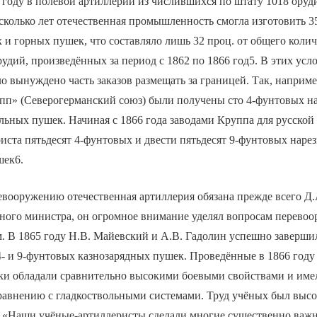
2 году в полевой артиллерии из числившихся по штату 1018 оруд
сколько лет отечественная промышленность смогла изготовить 3
и горных пушек, что составляло лишь 32 проц. от общего колич
удий, произведённых за период с 1862 по 1866 год5. В этих усл
о вынуждено часть заказов размещать за границей. Так, например
пп» (Северогерманский союз) были получены сто 4-фунтовых н
льных пушек. Начиная с 1866 года заводами Круппа для русско
иста пятьдесят 4-фунтовых и двести пятьдесят 9-фунтовых наре
шек6.
евооружению отечественная артиллерия обязана прежде всего Д
нного министра, он огромное внимание уделял вопросам перево
. В 1865 году Н.В. Майевский и А.В. Гадолин успешно заверши
4- и 9-фунтовых казнозарядных пушек. Проведённые в 1866 год
шки обладали сравнительно высокими боевыми свойствами и име
равнению с гладкоствольными системами. Труд учёных был высо
«Наши учёные-артиллеристы сделали многие существенно важн