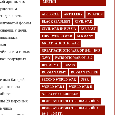
кой армии, что
МЕТКИ
муществом
AIR FORCE
ARTILLERY
AVIATION
за дальность
BLACK SEA FLEET
CIVIL WAR
одолговатой формы
CIVIL WAR IN RUSSIA
FAR EAST
снаряда у цели.
FIRST WORLD WAR
GERMANY
повысилась
GREAT PATRIOTIC WAR
зкая
GREAT PATRIOTIC WAR OF 1941—1945
счёта и тем самым
NAVY
PATRIOTIC WAR OF 1812
 казнозарядных
RED ARMY
RUSSIA
RUSSIAN ARMY
RUSSIAN EMPIRE
е ими батарей
SECOND WORLD WAR
USSR
днако из-за
WORLD WAR I
WORLD WAR II
рийное
АЛЕКСЕЙ ОЛЕЙНИКОВ
аны 29 нарезных
ВЕЛИКАЯ ОТЕЧЕСТВЕННАЯ ВОЙНА
ть лишь
ВЕЛИКАЯ ОТЕЧЕСТВЕННАЯ ВОЙНА
1941—1945 ГГ.