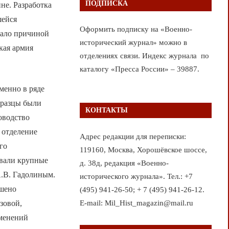
ПОДПИСКА
не. Разработка
шейся
Оформить подписку на «Военно-
тало причиной
исторический журнал» можно в
кая армия
отделениях связи. Индекс журнала по
каталогу «Пресса России» – 39887.
менно в ряде
бразцы были
КОНТАКТЫ
оводство
 отделение
Адрес редакции для переписки:
го
119160, Москва, Хорошёвское шоссе,
овали крупные
д. 38д, редакция «Военно-
А.В. Гадолиным.
исторического журнала». Тел.: +7
ршено
(495) 941-26-50; + 7 (495) 941-26-12.
E-mail: Mil_Hist_magazin@mail.ru
зовой,
зменений