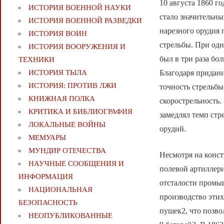
10 августа 1860 г
ИСТОРИЯ ВОЕННОЙ НАУКИ
стало значительн
ИСТОРИЯ ВОЕННОЙ РАЗВЕДКИ
нарезного орудия 
ИСТОРИЯ ВОИН
стрельбы. При одн
ИСТОРИЯ ВООРУЖЕНИЯ И
был в три раза бо
ТЕХНИКИ
Благодаря придани
ИСТОРИЯ ТЫЛА
ИСТОРИЯ: ПРОТИВ ЛЖИ
точность стрельбы
КНИЖНАЯ ПОЛКА
скорострельность.
КРИТИКА И БИБЛИОГРАФИЯ
замедлял темп стр
ЛОКАЛЬНЫЕ ВОЙНЫ
орудий.
МЕМУАРЫ
МУНДИР ОТЕЧЕСТВА
Несмотря на конст
НАУЧНЫЕ СООБЩЕНИЯ И
полевой артиллери
ИНФОРМАЦИЯ
отсталости промы
НАЦИОНАЛЬНАЯ
производство этих
БЕЗОПАСНОСТЬ
пушек2, что позво
НЕОПУБЛИКОВАННЫЕ