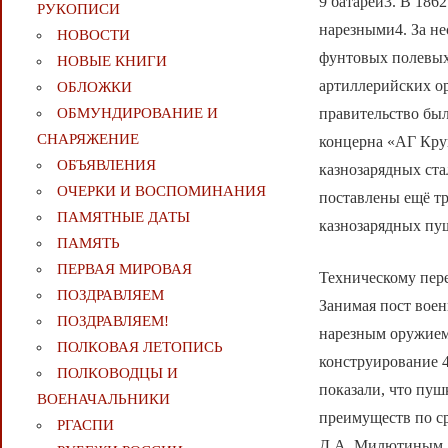
9 батарей3. В 186
РУКОПИСИ
нарезными4. За не
НОВОСТИ
фунтовых полевых 
НОВЫЕ КНИГИ
артиллерийских ор
ОБЛОЖКИ
правительство был
ОБМУНДИРОВАНИЕ И
СНАРЯЖЕНИЕ
концерна «АГ Кру
ОБЪЯВЛЕНИЯ
казнозарядных ста
ОЧЕРКИ И ВОСПОМИНАНИЯ
поставлены ещё тр
ПАМЯТНЫЕ ДАТЫ
казнозарядных пу
ПАМЯТЬ
ПЕРВАЯ МИРОВАЯ
Техническому пер
ПОЗДРАВЛЯЕМ
Занимая пост вое
ПОЗДРАВЛЯЕМ!
нарезным оружием
ПОЛКОВАЯ ЛЕТОПИСЬ
конструирование 
ПОЛКОВОДЦЫ И
показали, что пу
ВОЕНАЧАЛЬНИКИ
преимуществ по с
РГАСПИ
Д.А. Милютиным. 