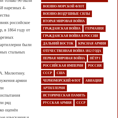
ий только 96 были
ВОЕННО-МОРСКОЙ ФЛОТ
58 нарезных 4-
ВОЕННО-ВОЗДУШНЫЕ СИЛЫ
ества
ВТОРАЯ МИРОВАЯ ВОЙНА
овиях российское
ГРАЖДАНСКАЯ ВОЙНА
ГЕРМАНИЯ
, в 1864 году от
ГРАЖДАНСКАЯ ВОЙНА В РОССИИ
арезных
ДАЛЬНИЙ ВОСТОК
КРАСНАЯ АРМИЯ
й артиллерии были
ОТЕЧЕСТВЕННАЯ ВОЙНА 1812 ГОДА
зных стальных
ПЕРВАЯ МИРОВАЯ ВОЙНА
ПЁТР I
РОССИЙСКАЯ ИМПЕРИЯ
РОССИЯ
.А. Милютину.
СССР
США
оружения армии
ЧЕРНОМОРСКИЙ ФЛОТ
АВИАЦИЯ
ли
АРТИЛЛЕРИЯ
у испытания
ИСТОРИЧЕСКАЯ ПАМЯТЬ
ли ряд
РУССКАЯ АРМИЯ
СССР
ко оценён
ые изыскания и