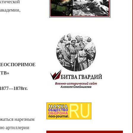
ктической
академии,
 НЕОСПОРИМОЕ
ТВ»
1877—1878гг.
ужаться нарезным
ию артиллерии