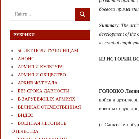
развитию организа
боевого применени
Поиск
ПОИСК
для:
Summary
. The artic
development of the o
РУБРИКИ
its combat employme
50 ЛЕТ ПОЛИТУЧИЛИЩАМ
ИЗ ИСТОРИИ В
АНОНС
АРМИЯ И КУЛЬТУРА
АРМИЯ И ОБЩЕСТВО
АРХИВ ЖУРНАЛА
ГОЛОВКО Леони
БЕЗ СРОКА ДАВНОСТИ
В ЗАРУБЕЖНЫХ АРМИЯХ
войск и артиллери
ВЕЛИКАЯ ОТЕЧЕСТВЕННАЯ
военных наук, доц
ВИДЕО
ВОЕННАЯ ЛЕТОПИСЬ
(г. Санкт-Петербур
ОТЕЧЕСТВА