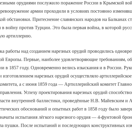
резными орудиями послужило поражение России в Крымской вой
еревооружение армии проходили в условиях постоянно изменяв
ой обстановки. Притеснение славянских народов на Балканах с
 в войну против Турции. Это была первая война, в которой русс
ую артиллерию.
ка работы над созданием нарезных орудий проводились одновре
ной Европы. Первые, наиболее удовлетворяющие требованиям, о
и в 1857 году. Одновременно велись изыскания и в России. Рук
и изготовлением нарезных орудий осуществляло артиллерийское
омитета, а с июня 1859 года — Артиллерийский комитет Главно
управления. Успеху проектирования нарезных орудий способств
бласти внутренней баллистики, проведённые Н.В. Майевским и 
етических обоснований и опытных работ в 1858 году было заве
начаты испытания лёгкого нарезного орудия — 4-фунтовой брон
ула пушки. После испытаний и последующих конструктивных и