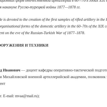
ционных форм отечественной артиллерии в 60—70-х годах XIX в
я накануне Русско-турецкой войны 1877—1878 гг.
le is devoted to the creation of the first samples of rifled artillery in th
rganisational forms of the domestic artillery in the 60–70s of the XIX 
nt on the eve of the Russian-Turkish War of 1877–1878.
ООРУЖЕНИЯ И ТЕХНИКИ
д Иванович
— доцент кафедры оперативно-тактической подгот
и Михайловской военной артиллерийской академии, полковник з
ент
г. E-mail: mvaa@mail.ru);