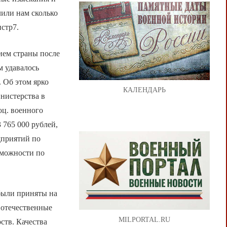
лили нам сколько
стр7.
ием страны после
м удавалось
 Об этом ярко
КАЛЕНДАРЬ
нистерства в
оц. военного
 765 000 рублей,
дприятий по
зможности по
были приняты на
 отечественные
MILPORTAL.RU
ств. Качества