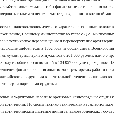
ь остаётся только желать, чтобы финансовые ассигнования дозво
авершить с таким успехом начатое дело», — писал военный мини
ности финансово-экономического характера, вызванные положен
ской войне, Военному министерству во главе с Д.А. Милютины
ва на техническое переоснащение и перевооружение артиллерии.
ледующие цифры: если в 1862 году из общей сметы Военного ми
й на нужды артиллерии отпускалось 6 201 000 рублей, или 5,5 пр
68 году из общих ассигнований в 134 957 000 уже приходилось 13
Улучшение финансирования опытно-конструкторских работ и пре
иллерийского вооружения в значительной степени расширило во
ртиллерии нарезными орудиями.
нтовые и 9-фунтовые нарезные бронзовые казнозарядные орудия 
ой артиллерии. По своим тактико-техническим характеристикам
ли артиллерийским системам армий западноевропейских государ