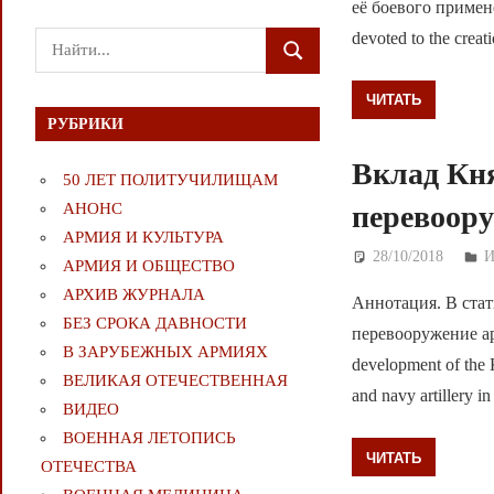
её боевого примен
devoted to the creati
Поиск
ПОИСК
для:
ЧИТАТЬ
РУБРИКИ
Вклад Кн
50 ЛЕТ ПОЛИТУЧИЛИЩАМ
перевоору
АНОНС
АРМИЯ И КУЛЬТУРА
28/10/2018
Д
И
АРМИЯ И ОБЩЕСТВО
АРХИВ ЖУРНАЛА
Аннотация. В стат
БЕЗ СРОКА ДАВНОСТИ
перевооружение арт
В ЗАРУБЕЖНЫХ АРМИЯХ
development of the 
ВЕЛИКАЯ ОТЕЧЕСТВЕННАЯ
and navy artillery in
ВИДЕО
ВОЕННАЯ ЛЕТОПИСЬ
ЧИТАТЬ
ОТЕЧЕСТВА