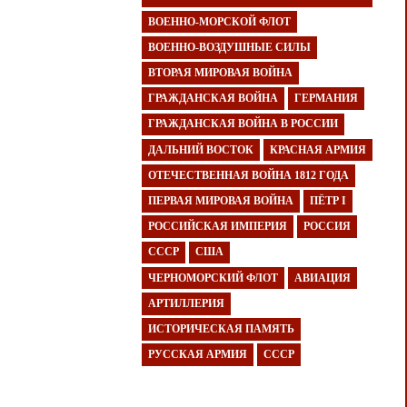
ВОЕННО-МОРСКОЙ ФЛОТ
ВОЕННО-ВОЗДУШНЫЕ СИЛЫ
ВТОРАЯ МИРОВАЯ ВОЙНА
ГРАЖДАНСКАЯ ВОЙНА
ГЕРМАНИЯ
ГРАЖДАНСКАЯ ВОЙНА В РОССИИ
ДАЛЬНИЙ ВОСТОК
КРАСНАЯ АРМИЯ
ОТЕЧЕСТВЕННАЯ ВОЙНА 1812 ГОДА
ПЕРВАЯ МИРОВАЯ ВОЙНА
ПЁТР I
РОССИЙСКАЯ ИМПЕРИЯ
РОССИЯ
СССР
США
ЧЕРНОМОРСКИЙ ФЛОТ
АВИАЦИЯ
АРТИЛЛЕРИЯ
ИСТОРИЧЕСКАЯ ПАМЯТЬ
РУССКАЯ АРМИЯ
СССР