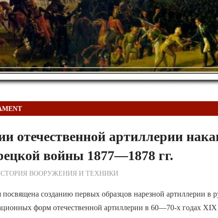
AMENT
ии отечественной артиллерии нака
рецкой войны 1877—1878 гг.
ежурный по Редакции
СТОРИЯ ВООРУЖЕНИЯ И ТЕХНИКИ
 посвящена созданию первых образцов нарезной артиллерии в р
ационных форм отечественной артиллерии в 60—70-х годах XIX 