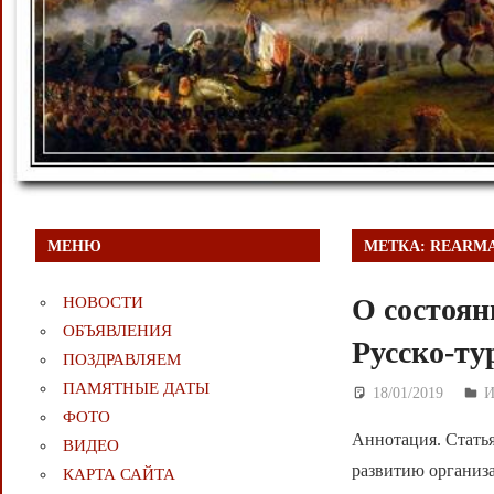
МЕНЮ
МЕТКА:
REARM
О состоян
НОВОСТИ
ОБЪЯВЛЕНИЯ
Русско-ту
ПОЗДРАВЛЯЕМ
ПАМЯТНЫЕ ДАТЫ
18/01/2019
Д
И
ФОТО
Аннотация. Статья
ВИДЕО
развитию организ
КАРТА САЙТА