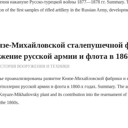
ения накануне Русско-турецкой войны 1877—1878 гг. Summary. The
on of the first samples of rifled artillery in the Russian Army, developm
язе-Михайловской сталепушечной 
жение русской армии и флота в 186
ежурный по Редакции
СТОРИЯ ВООРУЖЕНИЯ И ТЕХНИКИ
ье проанализированы развитие Князе-Михайловской фабрики и е
иллерии русской армии и флота в 1860-х годах. Summary. The arti
Knyaze-Mikhailovsky plant and its contribution into the rearmament of
 the 1860s.