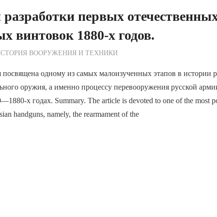
 разработки первых отечественны
х винтовок 1880-х годов.
ежурный по Редакции
СТОРИЯ ВООРУЖЕНИЯ И ТЕХНИКИ
 посвящена одному из самых малоизученных этапов в истории р
льного оружия, а именно процессу перевооружения русской арм
880-х годах. Summary. The article is devoted to one of the most po
ssian handguns, namely, the rearmament of the