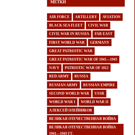
МЕТКИ
AIR FORCE
ARTILLERY
AVIATION
BLACK SEA FLEET
CIVIL WAR
CIVIL WAR IN RUSSIA
FAR EAST
FIRST WORLD WAR
GERMANY
GREAT PATRIOTIC WAR
GREAT PATRIOTIC WAR OF 1941—1945
NAVY
PATRIOTIC WAR OF 1812
RED ARMY
RUSSIA
RUSSIAN ARMY
RUSSIAN EMPIRE
SECOND WORLD WAR
USSR
WORLD WAR I
WORLD WAR II
АЛЕКСЕЙ ОЛЕЙНИКОВ
ВЕЛИКАЯ ОТЕЧЕСТВЕННАЯ ВОЙНА
ВЕЛИКАЯ ОТЕЧЕСТВЕННАЯ ВОЙНА
1941—1945 ГГ.