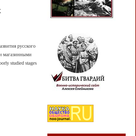
х
азвития русского
ии магазинными
orly studied stages