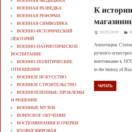
ВОЕННАЯ МЕДИЦИНА
К истории
ВОЕННАЯ РАЗВЕДКА
ВОЕННАЯ РЕФОРМА
магазинны
ВОЕННАЯ СИМВОЛИКА
ВОЕННО-ИСТОРИЧЕСКИЙ
03/05/2018
Д
И
ЛЕКТОРИЙ
Аннотация. Статья
ВОЕННО-ПАТРИОТИЧЕСКОЕ
ручного огнестре
ВОСПИТАНИЕ
винтовками в 1870—1
ВОЕННО-ПОЛИТИЧЕСКИE
in the history of Ru
ОТНОШЕНИЯ
ВОЕННОЕ ИСКУССТВО
ВОЕННОЕ СТРОИТЕЛЬСТВО
ЧИТАТЬ
ВОЕННОПЛЕННЫЕ: ПРОБЛЕМЫ
И РЕШЕНИЯ
ВОЕННЫЕ МУЗЕИ
ВОИНСКОЕ ОБУЧЕНИЕ
ВОСПОМИНАНИЯ И ОЧЕРКИ
ВТОРАЯ МИРОВАЯ