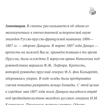
Аннотация.
В статье рассказывается об одном из
малоизученных в отечественной исторической науке
эпизодов Русско-прусско-французской кампании 1806—
1807 гг. — обороне Данцига. В марте 1807 года Данциг —
крепость на нижней Висле, принадлежавшая в то время
Пруссии, была осаждена
X
корпусом армии Наполеона под
руководством маршала Ф.Ж. Лефевра. Крепость,
которой руководил прусский генерал Ф.А. фон Калькрейт,
оборонялась упорно. В ходе осады была предпринята
смелая попытка разорвать кольцо блокады. С этой целью
в середине мая 1807 года возле Данцига высадился отряд
под предводительством молодого русского генерала Н.М.
Каменского. Произошла жаркая схватка. Однако