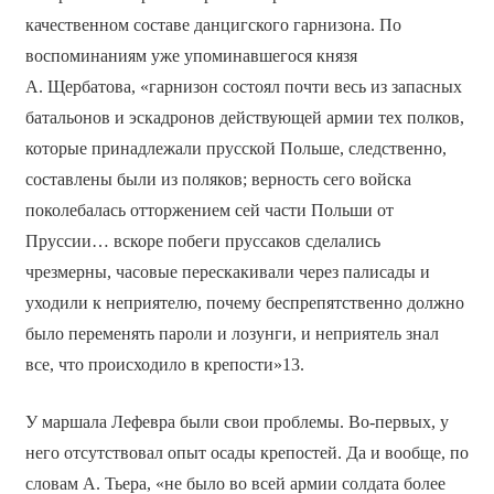
качественном составе данцигского гарнизона. По
воспоминаниям уже упоминавшегося князя
А. Щербатова, «гарнизон состоял почти весь из запасных
батальонов и эскадронов действующей армии тех полков,
которые принадлежали прусской Польше, следственно,
составлены были из поляков; верность сего войска
поколебалась отторжением сей части Польши от
Пруссии… вскоре побеги пруссаков сделались
чрезмерны, часовые перескакивали через палисады и
уходили к неприятелю, почему беспрепятственно должно
было переменять пароли и лозунги, и неприятель знал
все, что происходило в крепости»13.
У маршала Лефевра были свои проблемы. Во-первых, у
него отсутствовал опыт осады крепостей. Да и вообще, по
словам А. Тьера, «не было во всей армии солдата более