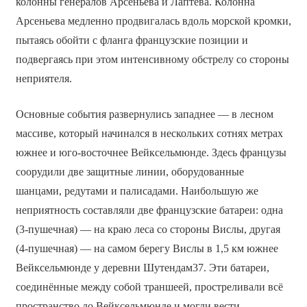
колонны генералов Арсеньева и Лаптева. Колонна
Арсеньева медленно продвигалась вдоль морской кромки,
пытаясь обойти с фланга французские позиции и
подвергаясь при этом интенсивному обстрелу со стороны
неприятеля.
Основные события развернулись западнее — в лесном
массиве, который начинался в нескольких сотнях метрах
южнее и юго-восточнее Вейксельмюнде. Здесь французы
соорудили две защитные линии, оборудованные
шанцами, редутами и палисадами. Наибольшую же
неприятность составляли две французские батареи: одна
(3-пушечная) — на краю леса со стороны Вислы, другая
(4-пушечная) — на самом берегу Вислы в 1,5 км южнее
Вейксельмюнде у деревни Шутендам37. Эти батареи,
соединённые между собой траншеей, простреливали всё
пространство до Вейксельмюнде и могли вести