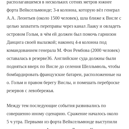
располагавшемся в нескольких сотнях метров южнее
форта Вейксельмюнде; 3-я колонна, которую вёл генерал
А.А. Леонтьев (около 1500 человек), шла ближе к Висле с
целью захватить переправы через канал Лааку и овладеть
островом Гольм, в чём ей должен был помочь гарнизон
Данцига своей вылазкой; наконец 4-я колонна под
командованием генерала М. Фон Рембова (2000 человек)
оставалась в резерве36. Английские суда должны были
подняться вверх по Висле до селения Шелльмюль, чтобы
бомбардировать французские батареи, расположенные на
о. Гольм и правом берегу Вислы, и помешать переброске
резервов с левобережья.
Между тем последующие события развивались по
совершенно иному сценарию. Сражение началось около
5 ч утра. Первыми из форта Вейксельмюнде выступили