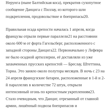
Нерунга (ныне Балтийская коса), прекратив сухопутное
сообщение Данцига с Пиллау, из которого шли
подкрепления, продовольствие и боеприпасы20.
Правильная осада крепости началась 1 апреля, когда
французы отрыли первые параллели21 на расстоянии
около 600 м от форта Гагельсберг, расположенного с
западной стороны Данцига22. Первоначально у Лефевра
не было осадной артиллерии, её доставляли из уже
захваченных прусских крепостей — Бреслау, Штеттина,
Торна. Это заняло около полутора месяцев. В ночь с 23 на
24 апреля французские батареи, расположенные в 1-й и 2-
й параллелях в количестве 72 штук, открыли
интенсивный огонь по крепостным укреплениям23.
Стало очевидным, что Данциг, отрезанный от главной
армии, лишённый подвоза боеприпасов и