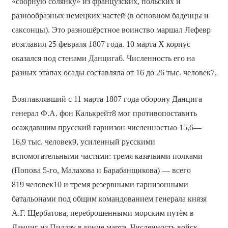
«сборную солянку» из французских, польских и
разнообразных немецких частей (в основном баденцы и
саксонцы). Это разношёрстное воинство маршал Лефевр
возглавил 25 февраля 1807 года. 10 марта Х корпус
оказался под стенами Данцига6. Численность его на
разных этапах осады составляла от 16 до 26 тыс. человек7.
Возглавлявший с 11 марта 1807 года оборону Данцига
генерал Ф.А. фон Калькрейт8 мог противопоставить
осаждавшим прусский гарнизон численностью 15,6—
16,9 тыс. человек9, усиленный русскими
вспомогательными частями: тремя казачьими полками
(Попова 5-го, Малахова и Барабанщикова) — всего
819 человек10 и тремя резервными гарнизонными
батальонами под общим командованием генерала князя
А.Г. Щербатова, переброшенными морским путём в
Данциг из Пиллау в конце марта. Численность войск