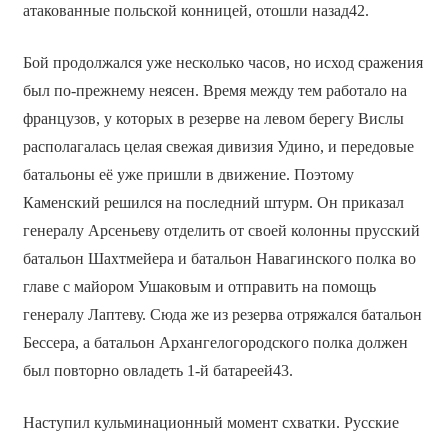
атакованные польской конницей, отошли назад42.
Бой продолжался уже несколько часов, но исход сражения
был по-прежнему неясен. Время между тем работало на
французов, у которых в резерве на левом берегу Вислы
располагалась целая свежая дивизия Удино, и передовые
батальоны её уже пришли в движение. Поэтому
Каменский решился на последний штурм. Он приказал
генералу Арсеньеву отделить от своей колонны прусский
батальон Шахтмейера и батальон Навагинского полка во
главе с майором Ушаковым и отправить на помощь
генералу Лаптеву. Сюда же из резерва отряжался батальон
Бессера, а батальон Архангелогородского полка должен
был повторно овладеть 1-й батареей43.
Наступил кульминационный момент схватки. Русские