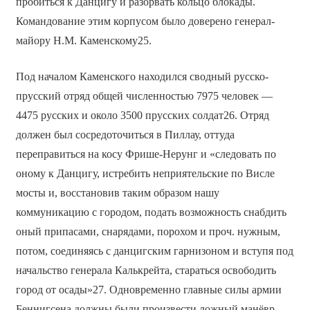
пробиться к Данцигу и разорвать кольцо блокады.
Командование этим корпусом было доверено генерал-
майору Н.М. Каменскому25.
Под началом Каменского находился сводный русско-
прусский отряд общей численностью 7975 человек —
4475 русских и около 3500 прусских солдат26. Отряд
должен был сосредоточиться в Пиллау, оттуда
переправиться на косу Фрише-Нерунг и «следовать по
оному к Данцигу, истребить неприятельские по Висле
мосты и, восстановив таким образом нашу
коммуникацию с городом, подать возможность снабдить
оный припасами, снарядами, порохом и проч. нужным,
потом, соединяясь с данцигским гарнизоном и вступя под
начальство генерала Калькрейта, стараться освободить
город от осады»27. Одновременно главные силы армии
Беннигсена должны были произвести ложный манёвр,