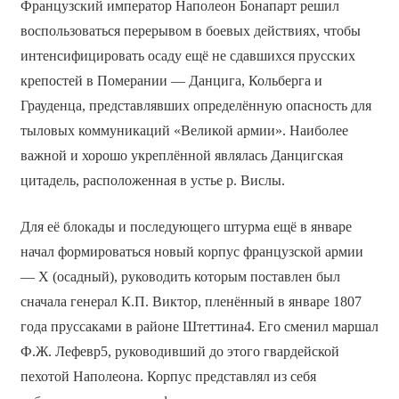
Французский император Наполеон Бонапарт решил
воспользоваться перерывом в боевых действиях, чтобы
интенсифицировать осаду ещё не сдавшихся прусских
крепостей в Померании — Данцига, Кольберга и
Грауденца, представлявших определённую опасность для
тыловых коммуникаций «Великой армии». Наиболее
важной и хорошо укреплённой являлась Данцигская
цитадель, расположенная в устье р. Вислы.
Для её блокады и последующего штурма ещё в январе
начал формироваться новый корпус французской армии
— X (осадный), руководить которым поставлен был
сначала генерал К.П. Виктор, пленённый в январе 1807
года пруссаками в районе Штеттина4. Его сменил маршал
Ф.Ж. Лефевр5, руководивший до этого гвардейской
пехотой Наполеона. Корпус представлял из себя