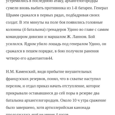
устремились в последнюю атаку, архангелогородцы
сумели вновь выбить противника из 1-й батареи. Генерал
Шрамм сражался в первых рядах, подбадривая своих
солдат. В эти минуты на поле боя появились головные
колонны (4 батальона) гренадеров Удино во главе с самим
командиром дивизии и маршалом Ж. Ланном. Бой
усилился. Ядром убило лошадь под генералом Удино, он
сражался в пешем порядке, в бою получили ранения
четверо его адъютантов44.
Н.М. Каменский, видя прибытие внушительных
французских резервов, понял, что в схватке наступил
перелом, и отдал приказ начать отступление, которое
прикрывали остававшиеся до сей поры в резерве два
батальона архангелогородцев. Около 10 ч утра сражение
было завершено, хотя артиллерийская канонада
продолжалась ещё не менее 4 часов.