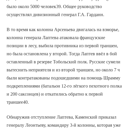
было около 5000 человек39. Общее руководство
осуществлял дивизионный генерал Г.А. Гарданн.
В то время как колонна Арсеньева двигалась на взморье,
колонна генерала Лаптева атаковала французские
позиции в лесу, выбила противника из первой траншеи,
но была остановлена у второй. Тогда Лаптев ввёл в бой
оставленный в резерве Тобольский полк. Русские сумели
вытеснить неприятеля и из второй траншеи, но около 7 ч
были контратакованы подошедшими на помощь Шрамму
подкреплениями (батальон 12-го лёгкого пехотного полка
и 200 саксонцев) и откатились обратно к первой
траншее40.
Обнаружив отступление Лаптева, Каменский приказал
генералу Леонтьеву, командиру 3-й колонны, которая уже