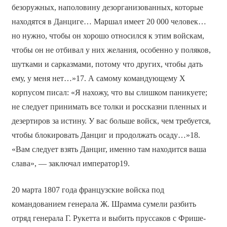
безоружных, наполовину дезорганизованных, которые
находятся в Данциге… Маршал имеет 20 000 человек…
но нужно, чтобы он хорошо относился к этим войскам,
чтобы он не отбивал у них желания, особенно у поляков,
шутками и сарказмами, потому что других, чтобы дать
ему, у меня нет…»17. А самому командующему X
корпусом писал: «Я нахожу, что вы слишком паникуете;
не следует принимать все толки и россказни пленных и
дезертиров за истину. У вас больше войск, чем требуется,
чтобы блокировать Данциг и продолжать осаду…»18.
«Вам следует взять Данциг, именно там находится ваша
слава», — заключал император19.
20 марта 1807 года французские войска под
командованием генерала Ж. Шрамма сумели разбить
отряд генерала Г. Рукетта и выбить пруссаков с Фрише-