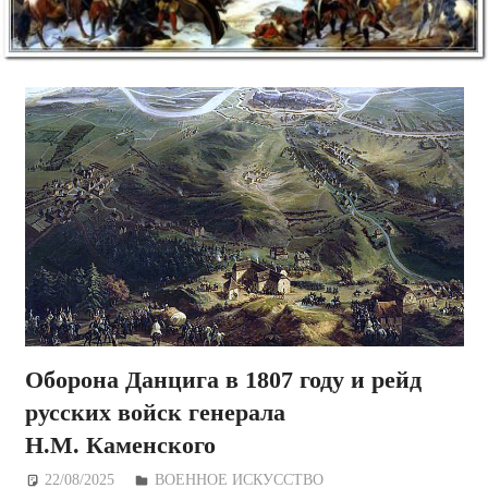
Оборона Данцига в 1807 году и рейд
русских войск генерала
Н.М. Каменского
22/08/2025
Дежурный по Редакции
ВОЕННОЕ ИСКУССТВО