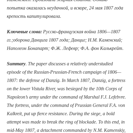
попытка оказалась неудачной, и вскоре, 24 мая 1807 года
крепость капитулировала.
Ключевые слова:
Русско-французская война 1806—1807
гг.;оборона Данцига 1807 года; Данциг; Н.М. Каменский;
Наполеон Бонапарт; Ф.Ж. Лефевр; Ф.А. фон Калькрейт.
Summary
. The paper discusses a relatively understudied
episode of the Russian-Prussian-French campaign of 1806—
1807: the defense of Danzig. In March 1807, Danzig, a fortress
on the lower Vistula River, was besieged by the 10th Corps of
Napoleon’s army under the command of Marshal F.J. Lefebvre.
The fortress, under the command of Prussian General F.A. von
Kalkreit, put up fierce resistance. During the siege, a bold
attempt was made to break the ring of blockade. To this end, in
mid-May 1807, a detachment commanded by N.M. Kamenskiy,