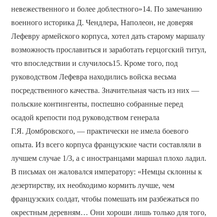
невежественного и более доблестного»14. По замечанию
военного историка Д. Чендлера, Наполеон, не доверяя
Лефевру армейского корпуса, хотел дать старому маршалу
возможность прославиться и заработать герцогский титул,
что впоследствии и случилось15. Кроме того, под
руководством Лефевра находились войска весьма
посредственного качества. Значительная часть из них —
польские контингенты, поспешно собранные перед
осадой крепости под руководством генерала
Г.Я. Домбровского, — практически не имела боевого
опыта. Из всего корпуса французские части составляли в
лучшем случае 1/3, а с иностранцами маршал плохо ладил.
В письмах он жаловался императору: «Немцы склонны к
дезертирству, их необходимо кормить лучше, чем
французских солдат, чтобы помешать им разбежаться по
окрестным деревням… Они хороши лишь только для того,