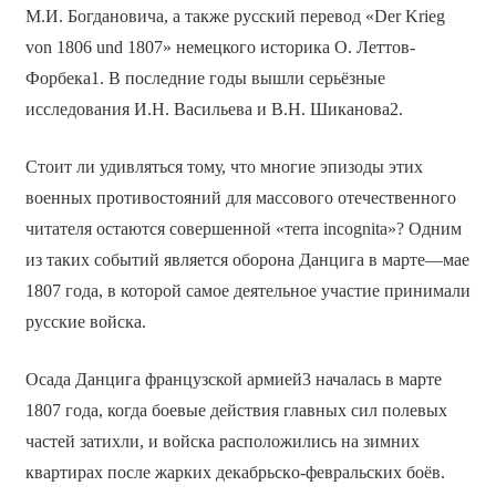
М.И. Богдановича, а также русский перевод «Der Krieg
von 1806 und 1807» немецкого историка О. Леттов-
Форбека1. В последние годы вышли серьёзные
исследования И.Н. Васильева и В.Н. Шиканова2.
Стоит ли удивляться тому, что многие эпизоды этих
военных противостояний для массового отечественного
читателя остаются совершенной «тerrа incognita»? Одним
из таких событий является оборона Данцига в марте—мае
1807 года, в которой самое деятельное участие принимали
русские войска.
Осада Данцига французской армией3 началась в марте
1807 года, когда боевые действия главных сил полевых
частей затихли, и войска расположились на зимних
квартирах после жарких декабрьскo-февральских боёв.