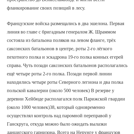
фланкирование своих позиций в лесу.
Французские войска размещались в два эшелона. Первая
линия во главе с бригадным генералом Ж. Шраммом
состояла из батальона поляков на левом фланге, трёх
саксонских батальонов в центре, роты 2-го лёгкого
пехотного полка и эскадрона 19-го полка конных егерей
справа. Чуть позади саксонских батальонов располагались
ещё четыре роты 2-го полка. Позади первой линии
находились четыре роты Северного легиона и два полка
польской кавалерии (около 500 человек) В резерве у
деревни Хейбюде располагался полк Парижской гвардии
(около 1000 человек)38, который одновременно
осуществлял контроль над паромной переправой у
Ганскруга, откуда можно было ожидать вылазки
данцигского гарнизона. Всего на Нерунге у французов