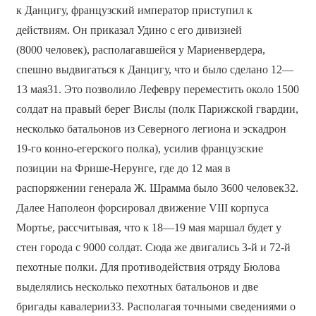
к Данцигу, французский император приступил к
действиям. Он приказал Удино с его дивизией
(8000 человек), располагавшейся у Мариенвердера,
спешно выдвигаться к Данцигу, что и было сделано 12—
13 мая31. Это позволило Лефевру переместить около 1500
солдат на правый берег Вислы (полк Парижской гвардии,
несколько батальонов из Северного легиона и эскадрон
19-го конно-егерского полка), усилив французские
позиции на Фрише-Нерунге, где до 12 мая в
распоряжении генерала Ж. Шрамма было 3600 человек32.
Далее Наполеон форсировал движение VIII корпуса
Мортье, рассчитывая, что к 18—19 мая маршал будет у
стен города с 9000 солдат. Сюда же двигались 3-й и 72-й
пехотные полки. Для противодействия отряду Бюлова
выделялись несколько пехотных батальонов и две
бригады кавалерии33. Располагая точными сведениями о