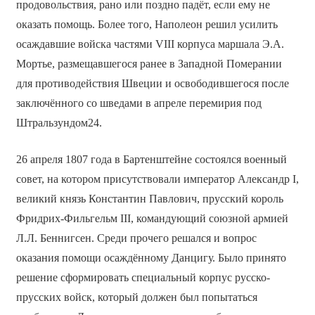
продовольствия, рано или поздно падёт, если ему не
оказать помощь. Более того, Наполеон решил усилить
осаждавшие войска частями VIII корпуса маршала Э.А.
Мортье, размещавшегося ранее в Западной Померании
для противодействия Швеции и освободившегося после
заключённого со шведами в апреле перемирия под
Штральзундом24.
26 апреля 1807 года в Бартенштейне состоялся военный
совет, на котором присутствовали император Александр I,
великий князь Константин Павлович, прусский король
Фридрих-Фильгельм III, командующий союзной армией
Л.Л. Беннигсен. Среди прочего решался и вопрос
оказания помощи осаждённому Данцигу. Было принято
решение сформировать специальный корпус русско-
прусских войск, который должен был попытаться