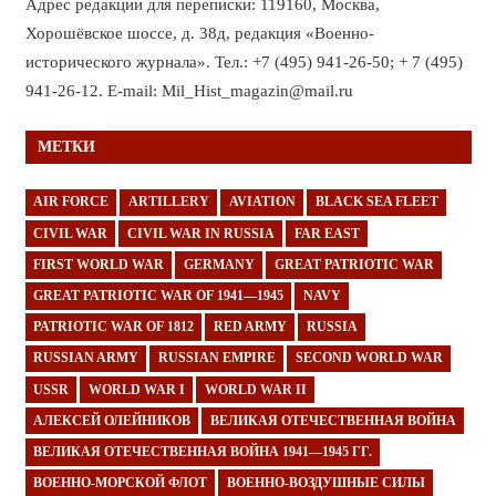
Адрес редакции для переписки: 119160, Москва,
Хорошёвское шоссе, д. 38д, редакция «Военно-
исторического журнала». Тел.: +7 (495) 941-26-50; + 7 (495)
941-26-12. E-mail: Mil_Hist_magazin@mail.ru
МЕТКИ
AIR FORCE
ARTILLERY
AVIATION
BLACK SEA FLEET
CIVIL WAR
CIVIL WAR IN RUSSIA
FAR EAST
FIRST WORLD WAR
GERMANY
GREAT PATRIOTIC WAR
GREAT PATRIOTIC WAR OF 1941—1945
NAVY
PATRIOTIC WAR OF 1812
RED ARMY
RUSSIA
RUSSIAN ARMY
RUSSIAN EMPIRE
SECOND WORLD WAR
USSR
WORLD WAR I
WORLD WAR II
АЛЕКСЕЙ ОЛЕЙНИКОВ
ВЕЛИКАЯ ОТЕЧЕСТВЕННАЯ ВОЙНА
ВЕЛИКАЯ ОТЕЧЕСТВЕННАЯ ВОЙНА 1941—1945 ГГ.
ВОЕННО-МОРСКОЙ ФЛОТ
ВОЕННО-ВОЗДУШНЫЕ СИЛЫ