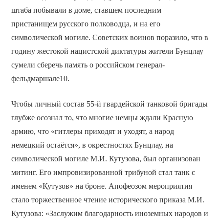
штаба побывали в доме, ставшем последним
пристанищем русского полководца, и на его
символической могиле. Советских воинов поразило, что в
годину жестокой нацистской диктатуры жители Бунцлау
сумели сберечь память о российском генерал-
фельдмаршале10.
Чтобы личный состав 55-й гвардейской танковой бригады
глубже осознал то, что многие немцы ждали Красную
армию, что «гитлеры приходят и уходят, а народ
немецкий остаётся», в окрестностях Бунцлау, на
символической могиле М.И. Кутузова, был организован
митинг. Его импровизированной трибуной стал танк с
именем «Кутузов» на броне. Апофеозом мероприятия
стало торжественное чтение исторического приказа М.И.
Кутузова: «Заслужим благодарность иноземных народов и