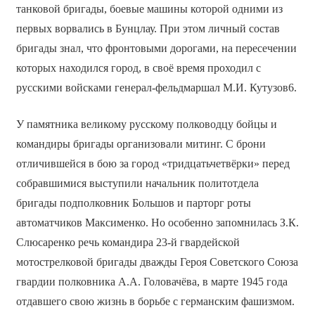
танковой бригады, боевые машины которой одними из
первых ворвались в Бунцлау. При этом личный состав
бригады знал, что фронтовыми дорогами, на пересечении
которых находился город, в своё время проходил с
русскими войсками генерал-фельдмаршал М.И. Кутузов6.
У памятника великому русскому полководцу бойцы и
командиры бригады организовали митинг. С брони
отличившейся в бою за город «тридцатьчетвёрки» перед
собравшимися выступили начальник политотдела
бригады подполковник Большов и парторг роты
автоматчиков Максименко. Но особенно запомнилась З.К.
Слюсаренко речь командира 23-й гвардейской
мотострелковой бригады дважды Героя Советского Союза
гвардии полковника А.А. Головачёва, в марте 1945 года
отдавшего свою жизнь в борьбе с германским фашизмом.