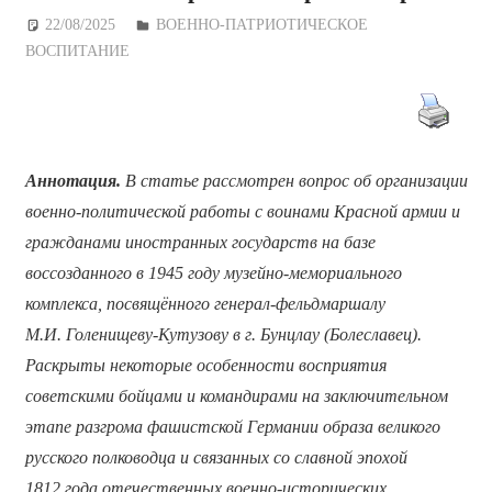
22/08/2025
Дежурный по Редакции
ВОЕННО-ПАТРИОТИЧЕСКОЕ
ВОСПИТАНИЕ
Аннотация.
В статье рассмотрен вопрос об организации
военно-политической работы с воинами Красной армии и
гражданами иностранных государств на базе
воссозданного в 1945 году музейно-мемориального
комплекса, посвящённого генерал-фельдмаршалу
М.И. Голенищеву-Кутузову в г. Бунцлау (Болеславец).
Раскрыты некоторые особенности восприятия
советскими бойцами и командирами на заключительном
этапе разгрома фашистской Германии образа великого
русского полководца и связанных со славной эпохой
1812 года отечественных военно-исторических