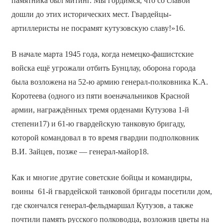
памятника был митинг. Мы гордимся, что со славой
дошли до этих исторических мест. Гвардейцы-
артиллеристы не посрамят кутузовскую славу!»16.
В начале марта 1945 года, когда немецко-фашистские
войска ещё угрожали отбить Бунцлау, оборона города
была возложена на 52-ю армию генерал-полковника К.А.
Коротеева (одного из пяти военачальников Красной
армии, награждённых тремя орденами Кутузова 1-й
степени17) и 61-ю гвардейскую танковую бригаду,
которой командовал в то время гвардии подполковник
В.И. Зайцев, позже — генерал-майор18.
Как и многие другие советские бойцы и командиры,
воины 61-й гвардейской танковой бригады посетили дом,
где скончался генерал-фельдмаршал Кутузов, а также
почтили память русского полководца, возложив цветы на