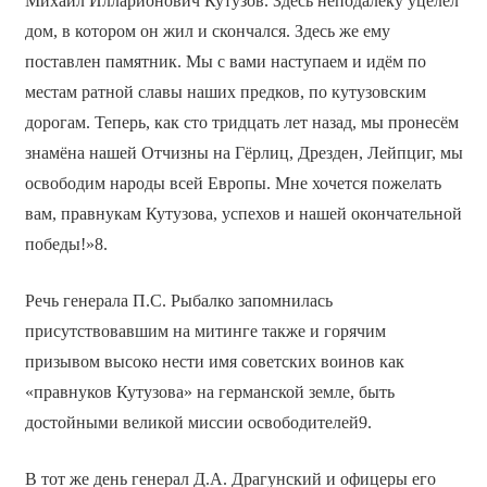
Михаил Илларионович Кутузов. Здесь неподалёку уцелел
дом, в котором он жил и скончался. Здесь же ему
поставлен памятник. Мы с вами наступаем и идём по
местам ратной славы наших предков, по кутузовским
дорогам. Теперь, как сто тридцать лет назад, мы пронесём
знамёна нашей Отчизны на Гёрлиц, Дрезден, Лейпциг, мы
освободим народы всей Европы. Мне хочется пожелать
вам, правнукам Кутузова, успехов и нашей окончательной
победы!»8.
Речь генерала П.С. Рыбалко запомнилась
присутствовавшим на митинге также и горячим
призывом высоко нести имя советских воинов как
«правнуков Кутузова» на германской земле, быть
достойными великой миссии освободителей9.
В тот же день генерал Д.А. Драгунский и офицеры его