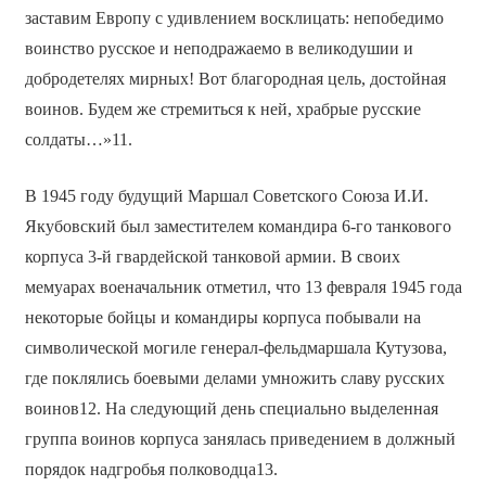
заставим Европу с удивлением восклицать: непобедимо
воинство русское и неподражаемо в великодушии и
добродетелях мирных! Вот благородная цель, достойная
воинов. Будем же стремиться к ней, храбрые русские
солдаты…»11.
В 1945 году будущий Маршал Советского Союза И.И.
Якубовский был заместителем командира 6-го танкового
корпуса 3-й гвардейской танковой армии. В своих
мемуарах военачальник отметил, что 13 февраля 1945 года
некоторые бойцы и командиры корпуса побывали на
символической могиле генерал-фельдмаршала Кутузова,
где поклялись боевыми делами умножить славу русских
воинов12. На следующий день специально выделенная
группа воинов корпуса занялась приведением в должный
порядок надгробья полководца13.