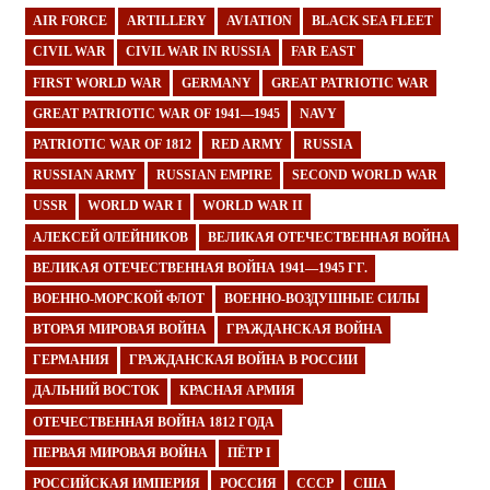
AIR FORCE
ARTILLERY
AVIATION
BLACK SEA FLEET
CIVIL WAR
CIVIL WAR IN RUSSIA
FAR EAST
FIRST WORLD WAR
GERMANY
GREAT PATRIOTIC WAR
GREAT PATRIOTIC WAR OF 1941—1945
NAVY
PATRIOTIC WAR OF 1812
RED ARMY
RUSSIA
RUSSIAN ARMY
RUSSIAN EMPIRE
SECOND WORLD WAR
USSR
WORLD WAR I
WORLD WAR II
АЛЕКСЕЙ ОЛЕЙНИКОВ
ВЕЛИКАЯ ОТЕЧЕСТВЕННАЯ ВОЙНА
ВЕЛИКАЯ ОТЕЧЕСТВЕННАЯ ВОЙНА 1941—1945 ГГ.
ВОЕННО-МОРСКОЙ ФЛОТ
ВОЕННО-ВОЗДУШНЫЕ СИЛЫ
ВТОРАЯ МИРОВАЯ ВОЙНА
ГРАЖДАНСКАЯ ВОЙНА
ГЕРМАНИЯ
ГРАЖДАНСКАЯ ВОЙНА В РОССИИ
ДАЛЬНИЙ ВОСТОК
КРАСНАЯ АРМИЯ
ОТЕЧЕСТВЕННАЯ ВОЙНА 1812 ГОДА
ПЕРВАЯ МИРОВАЯ ВОЙНА
ПЁТР I
РОССИЙСКАЯ ИМПЕРИЯ
РОССИЯ
СССР
США