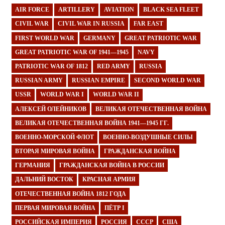
AIR FORCE
ARTILLERY
AVIATION
BLACK SEA FLEET
CIVIL WAR
CIVIL WAR IN RUSSIA
FAR EAST
FIRST WORLD WAR
GERMANY
GREAT PATRIOTIC WAR
GREAT PATRIOTIC WAR OF 1941—1945
NAVY
PATRIOTIC WAR OF 1812
RED ARMY
RUSSIA
RUSSIAN ARMY
RUSSIAN EMPIRE
SECOND WORLD WAR
USSR
WORLD WAR I
WORLD WAR II
АЛЕКСЕЙ ОЛЕЙНИКОВ
ВЕЛИКАЯ ОТЕЧЕСТВЕННАЯ ВОЙНА
ВЕЛИКАЯ ОТЕЧЕСТВЕННАЯ ВОЙНА 1941—1945 ГГ.
ВОЕННО-МОРСКОЙ ФЛОТ
ВОЕННО-ВОЗДУШНЫЕ СИЛЫ
ВТОРАЯ МИРОВАЯ ВОЙНА
ГРАЖДАНСКАЯ ВОЙНА
ГЕРМАНИЯ
ГРАЖДАНСКАЯ ВОЙНА В РОССИИ
ДАЛЬНИЙ ВОСТОК
КРАСНАЯ АРМИЯ
ОТЕЧЕСТВЕННАЯ ВОЙНА 1812 ГОДА
ПЕРВАЯ МИРОВАЯ ВОЙНА
ПЁТР I
РОССИЙСКАЯ ИМПЕРИЯ
РОССИЯ
СССР
США