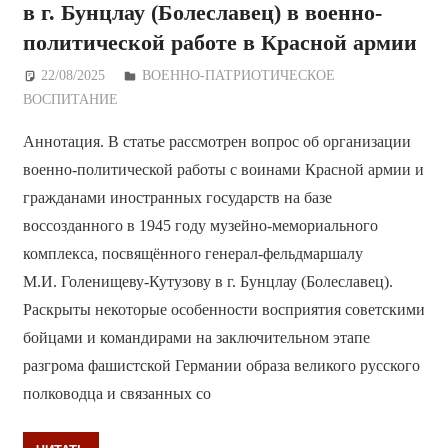
в г. Бунцлау (Болеславец) в военно-
политической работе в Красной армии
22/08/2025
Дежурный по Редакции
ВОЕННО-ПАТРИОТИЧЕСКОЕ
ВОСПИТАНИЕ
Аннотация. В статье рассмотрен вопрос об организации
военно-политической работы с воинами Красной армии и
гражданами иностранных государств на базе
воссозданного в 1945 году музейно-мемориального
комплекса, посвящённого генерал-фельдмаршалу
М.И. Голенищеву-Кутузову в г. Бунцлау (Болеславец).
Раскрыты некоторые особенности восприятия советскими
бойцами и командирами на заключительном этапе
разгрома фашистской Германии образа великого русского
полководца и связанных со