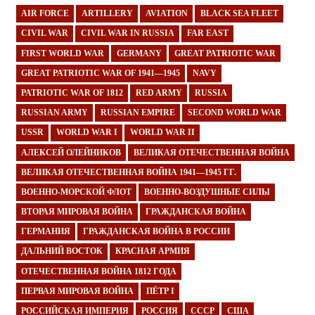
AIR FORCE
ARTILLERY
AVIATION
BLACK SEA FLEET
CIVIL WAR
CIVIL WAR IN RUSSIA
FAR EAST
FIRST WORLD WAR
GERMANY
GREAT PATRIOTIC WAR
GREAT PATRIOTIC WAR OF 1941—1945
NAVY
PATRIOTIC WAR OF 1812
RED ARMY
RUSSIA
RUSSIAN ARMY
RUSSIAN EMPIRE
SECOND WORLD WAR
USSR
WORLD WAR I
WORLD WAR II
АЛЕКСЕЙ ОЛЕЙНИКОВ
ВЕЛИКАЯ ОТЕЧЕСТВЕННАЯ ВОЙНА
ВЕЛИКАЯ ОТЕЧЕСТВЕННАЯ ВОЙНА 1941—1945 ГГ.
ВОЕННО-МОРСКОЙ ФЛОТ
ВОЕННО-ВОЗДУШНЫЕ СИЛЫ
ВТОРАЯ МИРОВАЯ ВОЙНА
ГРАЖДАНСКАЯ ВОЙНА
ГЕРМАНИЯ
ГРАЖДАНСКАЯ ВОЙНА В РОССИИ
ДАЛЬНИЙ ВОСТОК
КРАСНАЯ АРМИЯ
ОТЕЧЕСТВЕННАЯ ВОЙНА 1812 ГОДА
ПЕРВАЯ МИРОВАЯ ВОЙНА
ПЁТР I
РОССИЙСКАЯ ИМПЕРИЯ
РОССИЯ
СССР
США