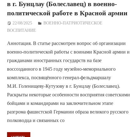
в г. Бунцлау (Болеславец) в военно-
политической работе в Красной армии
22/08/2025
Дежурный по Редакции
ВОЕННО-ПАТРИОТИЧЕСКОЕ
ВОСПИТАНИЕ
Аннотация. В статье рассмотрен вопрос об организации
военно-политической работы с воинами Красной армии и
гражданами иностранных государств на базе
воссозданного в 1945 году музейно-мемориального
комплекса, посвящённого генерал-фельдмаршалу
М.И. Голенищеву-Кутузову в г. Бунцлау (Болеславец).
Раскрыты некоторые особенности восприятия советскими
бойцами и командирами на заключительном этапе
разгрома фашистской Германии образа великого русского
полководца и связанных со