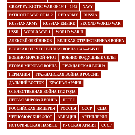
GREAT PATRIOTIC WAR OF 1941—1945
NAVY
PATRIOTIC WAR OF 1812
RED ARMY
RUSSIA
RUSSIAN ARMY
RUSSIAN EMPIRE
SECOND WORLD WAR
USSR
WORLD WAR I
WORLD WAR II
АЛЕКСЕЙ ОЛЕЙНИКОВ
ВЕЛИКАЯ ОТЕЧЕСТВЕННАЯ ВОЙНА
ВЕЛИКАЯ ОТЕЧЕСТВЕННАЯ ВОЙНА 1941—1945 ГГ.
ВОЕННО-МОРСКОЙ ФЛОТ
ВОЕННО-ВОЗДУШНЫЕ СИЛЫ
ВТОРАЯ МИРОВАЯ ВОЙНА
ГРАЖДАНСКАЯ ВОЙНА
ГЕРМАНИЯ
ГРАЖДАНСКАЯ ВОЙНА В РОССИИ
ДАЛЬНИЙ ВОСТОК
КРАСНАЯ АРМИЯ
ОТЕЧЕСТВЕННАЯ ВОЙНА 1812 ГОДА
ПЕРВАЯ МИРОВАЯ ВОЙНА
ПЁТР I
РОССИЙСКАЯ ИМПЕРИЯ
РОССИЯ
СССР
США
ЧЕРНОМОРСКИЙ ФЛОТ
АВИАЦИЯ
АРТИЛЛЕРИЯ
ИСТОРИЧЕСКАЯ ПАМЯТЬ
РУССКАЯ АРМИЯ
СССР