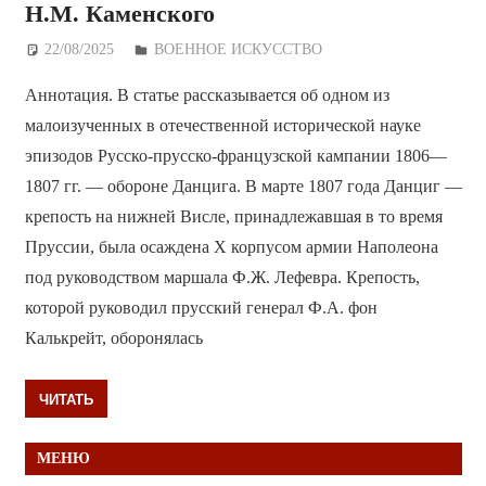
Н.М. Каменского
22/08/2025
Дежурный по Редакции
ВОЕННОЕ ИСКУССТВО
Аннотация. В статье рассказывается об одном из
малоизученных в отечественной исторической науке
эпизодов Русско-прусско-французской кампании 1806—
1807 гг. — обороне Данцига. В марте 1807 года Данциг —
крепость на нижней Висле, принадлежавшая в то время
Пруссии, была осаждена X корпусом армии Наполеона
под руководством маршала Ф.Ж. Лефевра. Крепость,
которой руководил прусский генерал Ф.А. фон
Калькрейт, оборонялась
ЧИТАТЬ
МЕНЮ