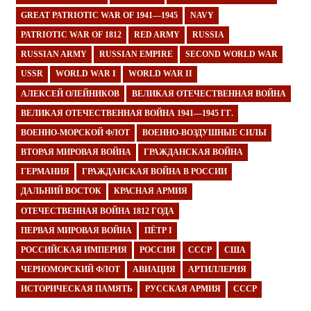
GREAT PATRIOTIC WAR OF 1941—1945
NAVY
PATRIOTIC WAR OF 1812
RED ARMY
RUSSIA
RUSSIAN ARMY
RUSSIAN EMPIRE
SECOND WORLD WAR
USSR
WORLD WAR I
WORLD WAR II
АЛЕКСЕЙ ОЛЕЙНИКОВ
ВЕЛИКАЯ ОТЕЧЕСТВЕННАЯ ВОЙНА
ВЕЛИКАЯ ОТЕЧЕСТВЕННАЯ ВОЙНА 1941—1945 ГГ.
ВОЕННО-МОРСКОЙ ФЛОТ
ВОЕННО-ВОЗДУШНЫЕ СИЛЫ
ВТОРАЯ МИРОВАЯ ВОЙНА
ГРАЖДАНСКАЯ ВОЙНА
ГЕРМАНИЯ
ГРАЖДАНСКАЯ ВОЙНА В РОССИИ
ДАЛЬНИЙ ВОСТОК
КРАСНАЯ АРМИЯ
ОТЕЧЕСТВЕННАЯ ВОЙНА 1812 ГОДА
ПЕРВАЯ МИРОВАЯ ВОЙНА
ПЁТР I
РОССИЙСКАЯ ИМПЕРИЯ
РОССИЯ
СССР
США
ЧЕРНОМОРСКИЙ ФЛОТ
АВИАЦИЯ
АРТИЛЛЕРИЯ
ИСТОРИЧЕСКАЯ ПАМЯТЬ
РУССКАЯ АРМИЯ
СССР