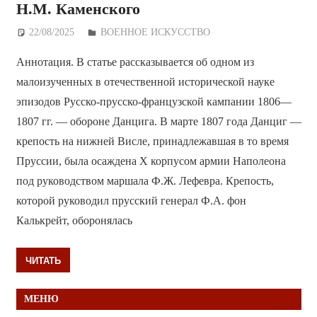
Н.М. Каменского
22/08/2025
Дежурный по Редакции
ВОЕННОЕ ИСКУССТВО
Аннотация. В статье рассказывается об одном из
малоизученных в отечественной исторической науке
эпизодов Русско-прусско-французской кампании 1806—
1807 гг. — обороне Данцига. В марте 1807 года Данциг —
крепость на нижней Висле, принадлежавшая в то время
Пруссии, была осаждена X корпусом армии Наполеона
под руководством маршала Ф.Ж. Лефевра. Крепость,
которой руководил прусский генерал Ф.А. фон
Калькрейт, оборонялась
ЧИТАТЬ
МЕНЮ