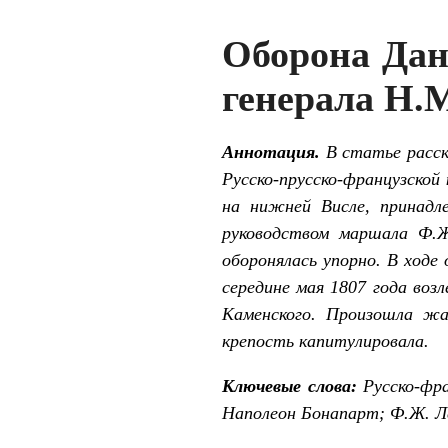
Оборона Данц
генерала Н.
Аннотация.
В статье расск
Русско-прусско-французской
на нижней Висле, принад
руководством маршала Ф.Ж
оборонялась упорно. В ходе
середине мая 1807 года воз
Каменского. Произошла жар
крепость капитулировала.
Ключевые слова:
Русско-фр
Наполеон Бонапарт; Ф.Ж. Л