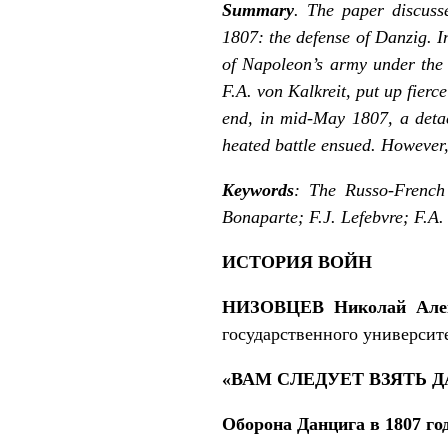
Summary
. The paper discuss
1807: the defense of Danzig. I
of Napoleon’s army under the
F.A. von Kalkreit, put up fierc
end, in mid-May 1807, a det
heated battle ensued. However,
Keywords
: The Russo-French
Bonaparte; F.J. Lefebvre; F.A.
ИСТОРИЯ ВОЙН
НИЗОВЦЕВ Николай Алек
государственного университ
«ВАМ СЛЕДУЕТ ВЗЯТЬ 
Оборона Данцига в 1807 го