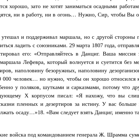
 хорошо, зато не хотят заниматься осадными работами
дятся, ни в работу, ни в огонь… Нужно, Сир, чтобы Вы о
 утешал и поддерживал маршала, но с другой стороны г
читься ладить с союзниками. 29 марта 1807 года, отправл
тировал его: «Отправляйтесь в Данциг. Ваша миссия
 маршала Лефевра, который волнуется и суетится без 
иров, наполовину безоружных, наполовину дезорганизо
000 человек… но нужно, чтобы он хорошо относился к
бенно у поляков, шутками и сарказмами, потому что дру
ующему X корпусом писал: «Я нахожу, что вы слиш
казни пленных и дезертиров за истину. У вас больше 
лжать осаду…»18. «Вам следует взять Данциг, именно т
ские войска под командованием генерала Ж. Шрамма сумел