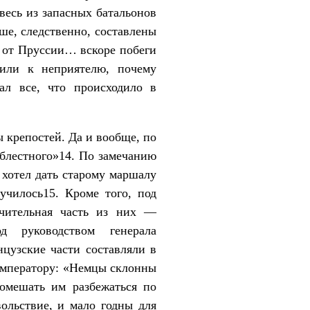
весь из запасных батальонов
ше, следственно, составлены
и от Пруссии… вскоре побеги
дили к неприятелю, почему
ал все, что происходило в
 крепостей. Да и вообще, по
облестного»14. По замечанию
 хотел дать старому маршалу
училось15. Кроме того, под
ачительная часть из них —
д руководством генерала
нцузские части составляли в
 императору: «Немцы склонны
помешать им разбежаться по
ольствие, и мало годны для