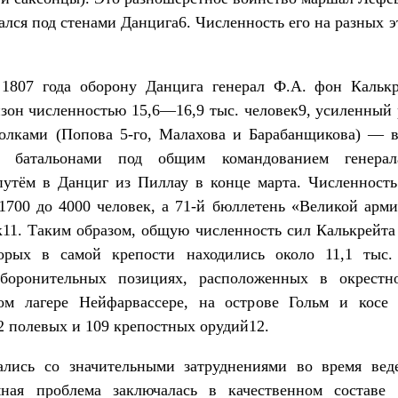
зался под стенами Данцига6. Численность его на разных э
 1807 года оборону Данцига генерал Ф.А. фон Калькр
зон численностью 15,6—16,9 тыс. человек9, усиленный
полками (Попова 5-го, Малахова и Барабанщикова) — в
и батальонами под общим командованием генерал
утём в Данциг из Пиллау в конце марта. Численность
1700 до 4000 человек, а 71-й бюллетень «Великой арми
к11. Таким образом, общую численность сил Калькрейта
торых в самой крепости находились около 11,1 тыс.
оборонительных позициях, расположенных в окрест
ом лагере Нейфарвассере, на острове Гольм и косе
 полевых и 109 крепостных орудий12.
лись со значительными затруднениями во время вед
мная проблема заключалась в качественном составе 