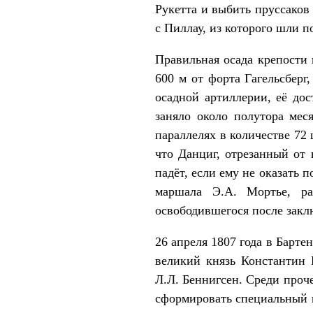
Рукетта и выбить пруссаков
с Пиллау, из которого шли 
Правильная осада крепости 
600 м от форта Гагельсберг
осадной артиллерии, её до
заняло около полутора мес
параллелях в количестве 72
что Данциг, отрезанный от
падёт, если ему не оказать 
маршала Э.А. Мортье, р
освободившегося после закл
26 апреля 1807 года в Барте
великий князь Константин 
Л.Л. Беннигсен. Среди проч
сформировать специальный к