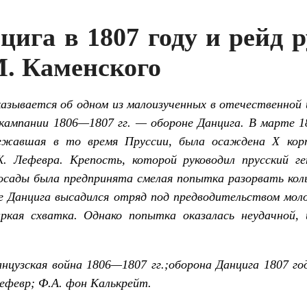
ига в 1807 году и рейд 
М. Каменского
азывается об одном из малоизученных в отечественной 
 кампании 1806—1807 гг. — обороне Данцига. В марте 
лежавшая в то время Пруссии, была осаждена
X
корп
. Лефевра. Крепость, которой руководил прусский ге
 осады была предпринята смелая попытка разорвать кол
ле Данцига высадился отряд под предводительством моло
кая схватка. Однако попытка оказалась неудачной, 
анцузская война 1806—1807 гг.;оборона Данцига 1807 го
ефевр; Ф.А. фон Калькрейт.