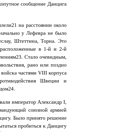
ухопутное сообщение Данцига
ллели21 на расстоянии около
оначально у Лефевра не было
слау, Штеттина, Торна. Это
 расположенные в 1-й и 2-й
плениям23. Стало очевидным,
вольствия, рано или поздно
 войска частями VIII корпуса
ротиводействия Швеции и
дом24.
овали император Александр I,
командующий союзной армией
нцигу. Было принято решение
ытаться пробиться к Данцигу