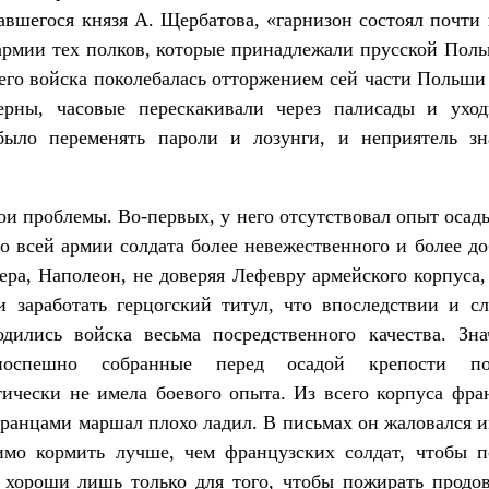
шегося князя А. Щербатова, «гарнизон состоял почти 
рмии тех полков, которые принадлежали прусской Поль
сего войска поколебалась отторжением сей части Польш
мерны, часовые перескакивали через палисады и ухо
было переменять пароли и лозунги, и неприятель зн
и проблемы. Во-первых, у него отсутствовал опыт осады
во всей армии солдата более невежественного и более д
ера, Наполеон, не доверяя Лефевру армейского корпуса,
и заработать герцогский титул, что впоследствии и сл
одились войска весьма посредственного качества. Зн
поспешно собранные перед осадой крепости по
ически не имела боевого опыта. Из всего корпуса фра
странцами маршал плохо ладил. В письмах он жаловался
димо кормить лучше, чем французских солдат, чтобы 
ороши лишь только для того, чтобы пожирать продов