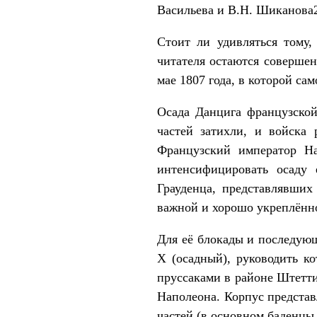
Васильева и В.Н. Шиканова
Стоит ли удивляться тому,
читателя остаются совершен
мае 1807 года, в которой са
Осада Данцига французской
частей затихли, и войска 
Французский император На
интенсифицировать осаду
Грауденца, представлявши
важной и хорошо укреплённо
Для её блокады и последую
X (осадный), руководить к
пруссаками в районе Штетти
Наполеона. Корпус представ
частей (в основном баденцы