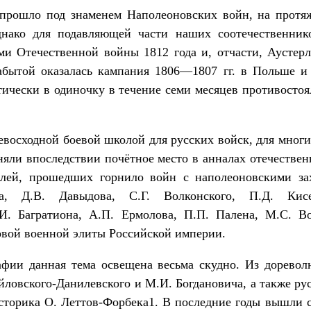
прошло под знаменем Наполеоновских войн, на протя
днако для подавляющей части наших соотечественнико
ми Отечественной войны 1812 года и, отчасти, Аустерл
абытой оказалась кампания 1806—1807 гг. в Польше и
тически в одиночку в течение семи месяцев противосто
ревосходной боевой школой для русских войск, для многи
яли впоследствии почётное место в анналах отечестве
лей, прошедших горнило войн с наполеоновскими з
ва, Д.В. Давыдова, С.Г. Волконского, П.Д. Кисе
И. Багратиона, А.П. Ермолова, П.П. Палена, М.С. В
овой военной элиты Российской империи.
афии данная тема освещена весьма скудно. Из дорево
ловского-Данилевского и М.И. Богдановича, а также рус
сторика О. Леттов-Форбека1. В последние годы вышли 