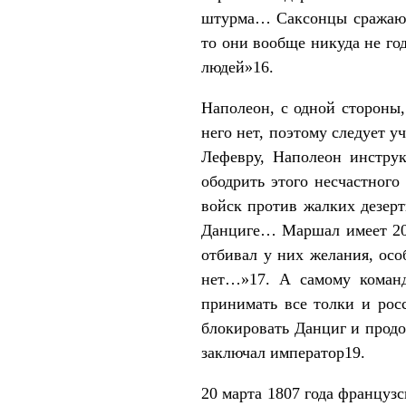
штурма… Саксонцы сражаются
то они вообще никуда не го
людей»16.
Наполеон, с одной стороны,
него нет, поэтому следует у
Лефевру, Наполеон инструк
ободрить этого несчастного
войск против жалких дезерт
Данциге… Маршал имеет 20 
отбивал у них желания, осо
нет…»17. А самому команд
принимать все толки и росс
блокировать Данциг и продо
заключал император19.
20 марта 1807 года француз