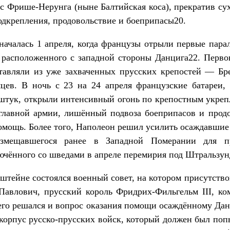
 с Фрише-Нерунга (ныне Балтийская коса), прекратив с
подкрепления, продовольствие и боеприпасы20.
началась 1 апреля, когда французы отрыли первые пара
, расположенного с западной стороны Данцига22. Перв
ставляли из уже захваченных прусских крепостей — Бре
яцев. В ночь с 23 на 24 апреля французские батареи,
 штук, открыли интенсивный огонь по крепостным укре
 главной армии, лишённый подвоза боеприпасов и продо
помощь. Более того, Наполеон решил усилить осаждавшие
азмещавшегося ранее в Западной Померании для п
ючённого со шведами в апреле перемирия под Штральзун
нштейне состоялся военный совет, на котором присутств
Павлович, прусский король Фридрих-Фильгельм III, 
его решался и вопрос оказания помощи осаждённому Да
орпус русско-прусских войск, который должен был поп