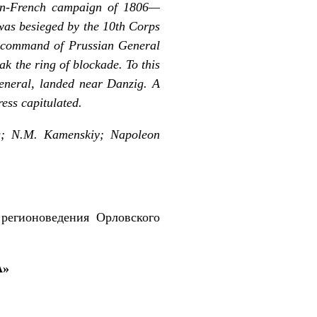
sian-French campaign of 1806—
 was besieged by the 10th Corps
e command of Prussian General
ak the ring of blockade. To this
neral, landed near Danzig. A
ess capitulated.
g; N.M. Kamenskiy; Napoleon
егионоведения Орловского
А»