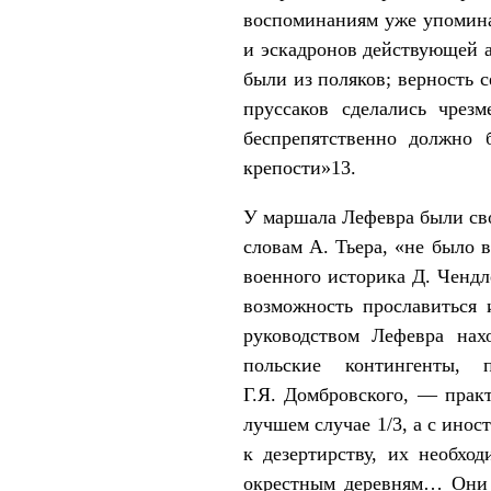
воспоминаниям уже упоминав
и эскадронов действующей а
были из поляков; верность 
пруссаков сделались чрез
беспрепятственно должно 
крепости»13.
У маршала Лефевра были сво
словам А. Тьера, «не было 
военного историка Д. Чендл
возможность прославиться 
руководством Лефевра нах
польские контингенты, 
Г.Я. Домбровского, — практ
лучшем случае 1/3, а с ино
к дезертирству, их необхо
окрестным деревням… Они х