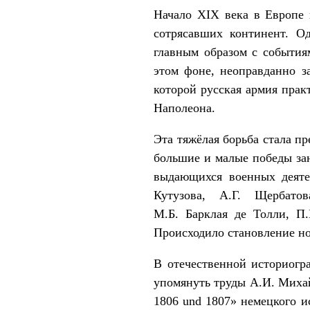
Начало XIX века в Европе 
сотрясавших континент. О
главным образом с события
этом фоне, неоправданно з
которой русская армия прак
Наполеона.
Эта тяжёлая борьба стала п
большие и малые победы зан
выдающихся военных деяте
Кутузова, А.Г. Щербато
М.Б. Барклая де Толли, П.
Происходило становление н
В отечественной историогр
упомянуть труды А.И. Михай
1806 und 1807» немецкого и