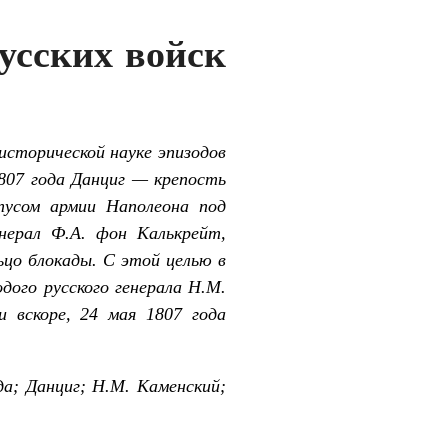
русских войск
исторической науке эпизодов
1807 года Данциг — крепость
усом армии Наполеона под
нерал Ф.А. фон Калькрейт,
ьцо блокады. С этой целью в
дого русского генерала Н.М.
и вскоре, 24 мая 1807 года
да; Данциг; Н.М. Каменский;