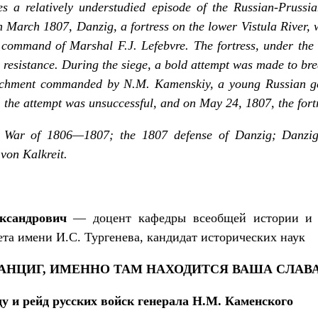
es a relatively understudied episode of the Russian-Prus
n March 1807, Danzig, a fortress on the lower Vistula River,
 command of Marshal F.J. Lefebvre. The fortress, under th
e resistance. During the siege, a bold attempt was made to bre
achment commanded by N.M. Kamenskiy, a young Russian ge
 the attempt was unsuccessful, and on May 24, 1807, the fortr
 War of 1806—1807; the 1807 defense of Danzig; Danzi
 von Kalkreit.
сандрович
— доцент кафедры всеобщей истории и р
ета имени И.С. Тургенева, кандидат исторических наук
ДАНЦИГ, ИМЕННО ТАМ НАХОДИТСЯ ВАША СЛАВ
ду и рейд русских войск генерала Н.М. Каменского