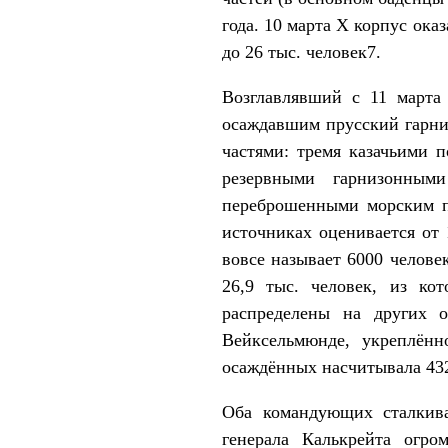
года. 10 марта Х корпус ока
до 26 тыс. человек7.
Возглавлявший с 11 марта
осаждавшим прусский гарни
частями: тремя казачьими 
резервными гарнизонным
переброшенными морским п
источниках оценивается от 
вовсе называет 6000 челове
26,9 тыс. человек, из ко
распределены на других 
Вейксельмюнде, укреплённ
осаждённых насчитывала 432
Оба командующих сталкива
генерала Калькрейта огро