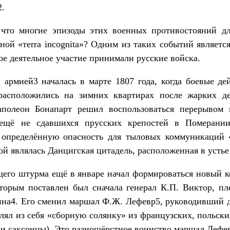
2.
 что многие эпизоды этих военных противостояний дл
ной «тerrа incognita»? Одним из таких событий являет
мое деятельное участие принимали русские войска.
 армией3 началась в марте 1807 года, когда боевые де
расположились на зимних квартирах после жарких де
полеон Бонапарт решил воспользоваться перерывом 
 ещё не сдавшихся прусских крепостей в Померани
х определённую опасность для тыловых коммуникаций 
й являлась Данцигская цитадель, расположенная в устье
щего штурма ещё в январе начал формироваться новый 
оторым поставлен был сначала генерал К.П. Виктор, пл
на4. Его сменил маршал Ф.Ж. Лефевр5, руководивший д
лял из себя «сборную солянку» из французских, польск
 и саксонцы). Это разношёрстное воинство маршал Лефев