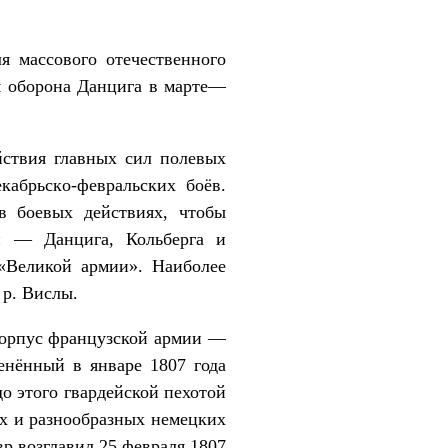
я массового отечественного
ся оборона Данцига в марте—
йствия главных сил полевых
кабрьскo-февральских боёв.
в боевых действиях, чтобы
и — Данцига, Кольберга и
«Великой армии». Наиболее
 р. Вислы.
корпус французской армии —
енённый в январе 1807 года
о этого гвардейской пехотой
их и разнообразных немецких
р возглавил 25 февраля 1807