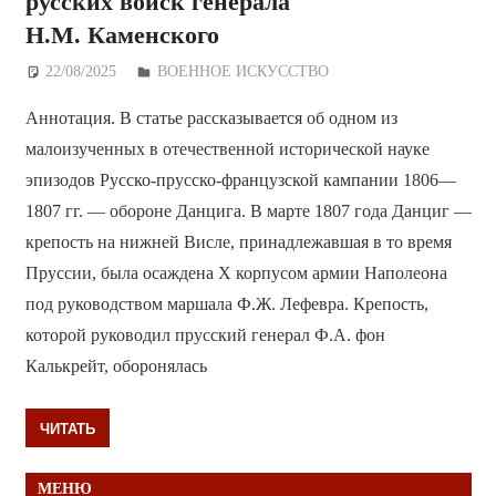
русских войск генерала
Н.М. Каменского
22/08/2025
Дежурный по Редакции
ВОЕННОЕ ИСКУССТВО
Аннотация. В статье рассказывается об одном из
малоизученных в отечественной исторической науке
эпизодов Русско-прусско-французской кампании 1806—
1807 гг. — обороне Данцига. В марте 1807 года Данциг —
крепость на нижней Висле, принадлежавшая в то время
Пруссии, была осаждена X корпусом армии Наполеона
под руководством маршала Ф.Ж. Лефевра. Крепость,
которой руководил прусский генерал Ф.А. фон
Калькрейт, оборонялась
ЧИТАТЬ
МЕНЮ