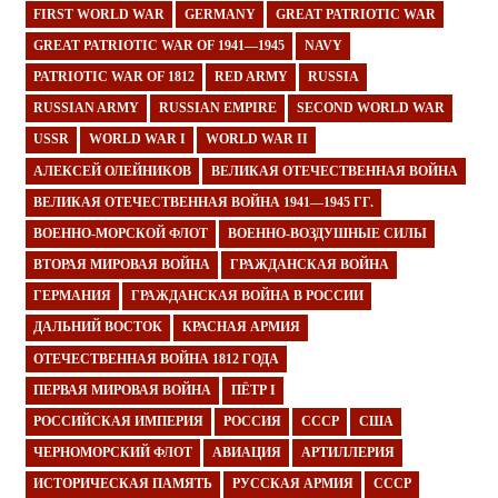
FIRST WORLD WAR
GERMANY
GREAT PATRIOTIC WAR
GREAT PATRIOTIC WAR OF 1941—1945
NAVY
PATRIOTIC WAR OF 1812
RED ARMY
RUSSIA
RUSSIAN ARMY
RUSSIAN EMPIRE
SECOND WORLD WAR
USSR
WORLD WAR I
WORLD WAR II
АЛЕКСЕЙ ОЛЕЙНИКОВ
ВЕЛИКАЯ ОТЕЧЕСТВЕННАЯ ВОЙНА
ВЕЛИКАЯ ОТЕЧЕСТВЕННАЯ ВОЙНА 1941—1945 ГГ.
ВОЕННО-МОРСКОЙ ФЛОТ
ВОЕННО-ВОЗДУШНЫЕ СИЛЫ
ВТОРАЯ МИРОВАЯ ВОЙНА
ГРАЖДАНСКАЯ ВОЙНА
ГЕРМАНИЯ
ГРАЖДАНСКАЯ ВОЙНА В РОССИИ
ДАЛЬНИЙ ВОСТОК
КРАСНАЯ АРМИЯ
ОТЕЧЕСТВЕННАЯ ВОЙНА 1812 ГОДА
ПЕРВАЯ МИРОВАЯ ВОЙНА
ПЁТР I
РОССИЙСКАЯ ИМПЕРИЯ
РОССИЯ
СССР
США
ЧЕРНОМОРСКИЙ ФЛОТ
АВИАЦИЯ
АРТИЛЛЕРИЯ
ИСТОРИЧЕСКАЯ ПАМЯТЬ
РУССКАЯ АРМИЯ
СССР