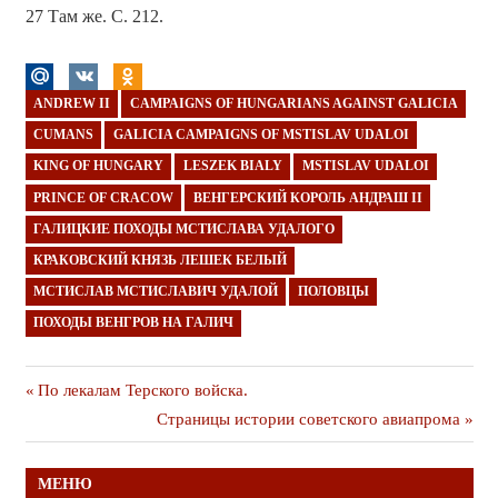
27 Там же. С. 212.
ANDREW II
CAMPAIGNS OF HUNGARIANS AGAINST GALICIA
CUMANS
GALICIA CAMPAIGNS OF MSTISLAV UDALOI
KING OF HUNGARY
LESZEK BIALY
MSTISLAV UDALOI
PRINCE OF CRACOW
ВЕНГЕРСКИЙ КОРОЛЬ АНДРАШ II
ГАЛИЦКИЕ ПОХОДЫ МСТИСЛАВА УДАЛОГО
КРАКОВСКИЙ КНЯЗЬ ЛЕШЕК БЕЛЫЙ
МСТИСЛАВ МСТИСЛАВИЧ УДАЛОЙ
ПОЛОВЦЫ
ПОХОДЫ ВЕНГРОВ НА ГАЛИЧ
Навигация
Предыдущая
По лекалам Терского войска.
публикация
Следующая
Страницы истории советского авиапрома
по
публикация
записям
МЕНЮ