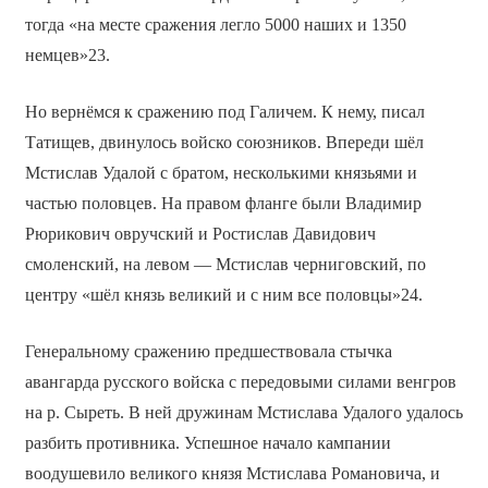
тогда «на месте сражения легло 5000 наших и 1350
немцев»23.
Но вернёмся к сражению под Галичем. К нему, писал
Татищев, двинулось войско союзников. Впереди шёл
Мстислав Удалой с братом, несколькими князьями и
частью половцев. На правом фланге были Владимир
Рюрикович овручский и Ростислав Давидович
смоленский, на левом — Мстислав черниговский, по
центру «шёл князь великий и с ним все половцы»24.
Генеральному сражению предшествовала стычка
авангарда русского войска с передовыми силами венгров
на р. Сыреть. В ней дружинам Мстислава Удалого удалось
разбить противника. Успешное начало кампании
воодушевило великого князя Мстислава Романовича, и