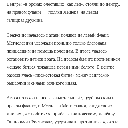
Венгры «в бронях блестящих, как лёд», стояли по центру,
на правом фланге — поляки Лешека, на левом —
галицкая дружина.
Сражение началось с атаки поляков на левый фланг.
Мстиславичи удержали позицию только благодаря
пришедшим на помощь половцам. В итоге удалось
остановить натиск врага. На правом фланге противникам
мешало биться лежавшее перед ними болото. В центре
развернулась «прежестокая битва» между венграми-
рыцарями и силами великого князя.
Атака поляков нанесла значительный ущерб русским на
правом фланге, и Мстислав Мстиславич, «видя своих
многих уже побитых», прибег к тактическому манёвру.
Он поручил Ростиславу удерживать противника «доколе