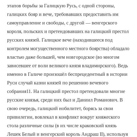
этапов борьбы за Галицкую Русь, с одной стороны,
галицких бояр и вече, требовавших предоставить им
самоуправление и свободы, с другой — венгерского
короля, польских и претендовавших на галицкий престол
русских князей. Галицкое вече (находившееся под
контролем могущественного местного боярства) обладало
властью даже большей, чем новгородское (во многом
зависевшее от воли великого князя владимирского). Ведь
именно в Галиче произошёл беспрецедентный в истории
Руси случай казни князей по решению вечевого
собрания11. На галицкий престол претендовали многие
русские князья, среди них был и Даниил Романович. В
свою очередь, галицкий нобилитет, борясь за свои
привилегии, вовлекал в конфликт вокруг княжеского
стола различные силы (в их числе краковский князь
Лешек Белый и венгерский король Андраш II), используя