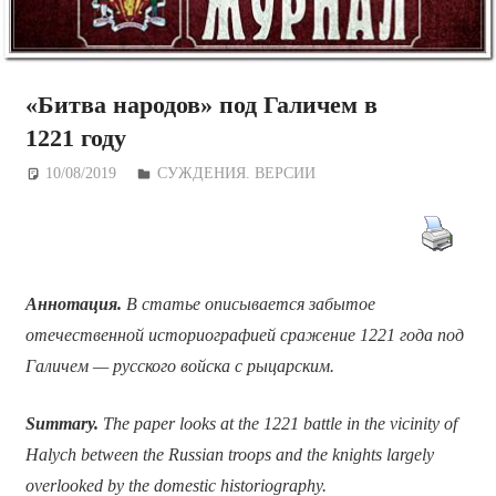
«Битва народов» под Галичем в
1221 году
10/08/2019
Дежурный по Редакции
СУЖДЕНИЯ. ВЕРСИИ
Аннотация.
В статье описывается
забытое
отечественной историографией
сражение
1221 года
под
Галичем
— русского войска с рыцарским.
Summary.
The paper looks at the 1221 battle in the vicinity of
Halych between the Russian troops and the knights largely
overlooked by the domestic historiography.