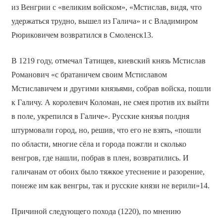
из Венгрии с «великим войском», «Мстислав, видя, что
удержаться трудно, вышел из Галича» и с Владимиром
Рюриковичем возвратился в Смоленск13.
В 1219 году, отмечал Татищев, киевский князь Мстислав
Романович «с братаничем своим Мстиславом
Мстиславичем и другими князьями, собрав войска, пошли
к Галичу. А королевич Коломан, не смея против их выйти
в поле, укрепился в Галиче». Русские князья полдня
штурмовали город, но, решив, что его не взять, «пошли
по области, многие сёла и города пожгли и сколько
венгров, где нашли, побрав в плен, возвратились. И
галичанам от обоих было тяжкое утеснение и разорение,
понеже им как венгры, так и русские князи не верили»14.
Причиной следующего похода (1220), по мнению