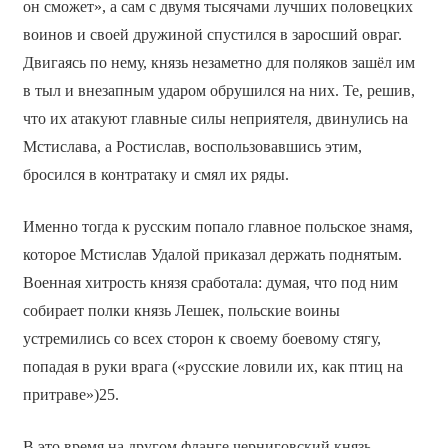
он сможет», а сам с двумя тысячами лучших половецких
воинов и своей дружиной спустился в заросший овраг.
Двигаясь по нему, князь незаметно для поляков зашёл им
в тыл и внезапным ударом обрушился на них. Те, решив,
что их атакуют главные силы неприятеля, двинулись на
Мстислава, а Ростислав, воспользовавшись этим,
бросился в контратаку и смял их ряды.
Именно тогда к русским попало главное польское знамя,
которое Мстислав Удалой приказал держать поднятым.
Военная хитрость князя сработала: думая, что под ним
собирает полки князь Лешек, польские воины
устремились со всех сторон к своему боевому стягу,
попадая в руки врага («русские ловили их, как птиц на
притраве»)25.
В это время на другом фланге черниговский князь