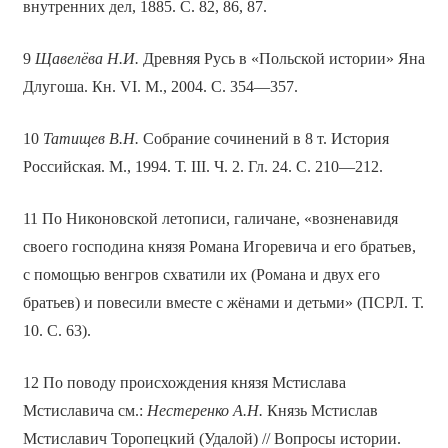
внутренних дел, 1885. С. 82, 86, 87.
9
Щавелёва Н.И.
Древняя Русь в «Польской истории» Яна
Длугоша. Кн. VI. М., 2004. С. 354—357.
10
Татищев В.Н.
Собрание сочинений в 8 т. История
Российская. М., 1994. Т. III. Ч. 2. Гл. 24. С. 210—212.
11 По Никоновской летописи, галичане, «возненавидя
своего господина князя Романа Игоревича и его братьев,
с помощью венгров схватили их (Романа и двух его
братьев) и повесили вместе с жёнами и детьми» (ПСРЛ. Т.
10. С. 63).
12 По поводу происхождения князя Мстислава
Мстиславича см.:
Нестеренко А.Н.
Князь Мстислав
Мстиславич Торопецкий (Удалой) // Вопросы истории.