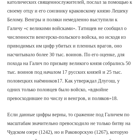
католических священнослужителей, послал за помощью к
своему отцу и его союзнику краковскому князю Лешеку
Белому. Венгры и поляки немедленно выступили к
Галичу «с великими войсками». Татищев не сообщил о
численности венгерско-польского войска, но исходя из
приводимых им цифр убитых и пленных врагов, оно
насчитывало более 30 тыс. воинов. По его оценке, для
похода на Галич по призыву великого князя собрались 50
тыс. воинов под началом 17 русских князей и 25 тыс.
половецких наёмников17. Как утверждал Длугош, у
одних только половцев было войско, «вдвойне
превосходившее по числу и венгров, и поляков»18.
Если данные цифры верны, то сражение под Галичем по
масштабам значительно превосходило не только битву на
Чудском озере (1242), но и Раковорскую (1267), которую