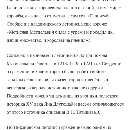
Галич въехал, а королевича пленил с женой, и взял мир с
королём, а сына его отпустил, а сам сел в Галиче»6.
Сообщение владимирского летописца ещё короче:
«Мстислав Мстиславич бился с уграми и победил их,
избив множество, и королевича пленил»7.
Согласно Никоновской летописи было три похода
Мстислава на Галич — в 1218, 1219 и 1221 гг.8 Сведений
о сражении, в ходе которого было разбито войско
западных союзников, захвачен город и пленён сын
венгерского короля, источник также не содержит.
Подробности можно узнать лишь из хроники польского
историка XV века Яна Длу́гоша9 и весьма отличающегося
от этого источника описания В.Н. Татищева10.
По Никоновской летописи сражение было одним из