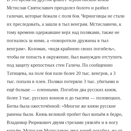
Мстислав Святославич преодолел болото и разбил
галичан, которые бежали с поля боя. Черниговцы не стали
их преследовать, а зашли в тыл венграм. Мстиславичи, к
тому времени одержавшие верх над поляками, также не
погнались за ними, а «поворотили дружины в тыл
венграм». Коломан, «видя крайнюю своих погибель»,
чтобы не попасть в окружение, был вынужден отступить
под защиту крепостных стен Галича. По сообщению
Татищева, на поле боя пали более 20 тыс. венгров, а 3
тыс. попали в плен. Поляки потеряли 3 тыс. убитыми и
ещё больше — пленными. Погибли два русских князя,
более 3 тыс. русских воинов и до тысячи — половецких.
Битва была ожесточённой: «Многие же князи русские
ранены были. Князь великий пробит был копьём в бедро,
Владимир Рюрикович двумя стрелами уязвлён и в ногу
копьём, Мстислав Мстиславич двух коней погубил, но от