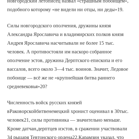
новгородский летописец назвал «страшным побоищем»,
подобного которому «не видели ни отцы, ни деды»19.
Силы новгородского ополчения, дружины князя
Александра Ярославича и владимирских полков князя
Андрея Ярославича насчитывали не более 15 тыс.
человек. А противостояли им наскоро собранное
ополчение эстов, дружина Дерптского епископа и его
вассалов, всего около 3—4 тыс. воинов. Значит, Ледовое
побоище — всё же не «крупнейшая битва раннего
средневековья»20?
Численность войск русских князей
вРаковорскойбитвенемецкий хронист оценивал в 30тыс.
человек21, силы противника — значительно меньше.
Кроме датчан,дерптцев иэстов, в сражении участвовали
34 рыцаря Тевтонского ордена22.Карамзин указал, что