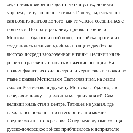
он, стремясь закрепить достигнутый успех, ночным
маршем двинул основные силы к Галичу, надеясь успеть
разгромить венгров до того, как те успеют соединиться с
поляками. Но под утро к нему прибыли гонцы от
Мстислава Удалого и сообщили, что войска противника
соединились и заняли удобную позицию для боя на
высотах посреди заболоченной низины. Великий князь
решил на рассвете атаковать вражеские позиции. На
правом фланге русские построили черниговские полки во
главе с князем Мстиславом Святославичем, на левом —
смолян Ростислава и дружину Мстислава Удалого, а в
передовом полку — дружины младших князей. Сам
великий князь стал в центре. Татищев не указал, где
находились половцы, но из его описания можно
предположить, что в резерве. С первыми лучами солнца
русско-половецкое войско приблизилось к неприятелю.