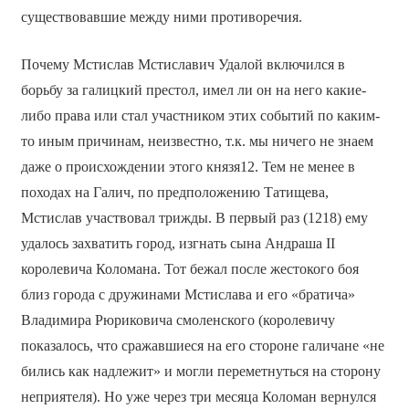
существовавшие между ними противоречия.
Почему Мстислав Мстиславич Удалой включился в
борьбу за галицкий престол, имел ли он на него какие-
либо права или стал участником этих событий по каким-
то иным причинам, неизвестно, т.к. мы ничего не знаем
даже о происхождении этого князя12. Тем не менее в
походах на Галич, по предположению Татищева,
Мстислав участвовал трижды. В первый раз (1218) ему
удалось захватить город, изгнать сына Андраша II
королевича Коломана. Тот бежал после жестокого боя
близ города с дружинами Мстислава и его «братича»
Владимира Рюриковича смоленского (королевичу
показалось, что сражавшиеся на его стороне галичане «не
бились как надлежит» и могли переметнуться на сторону
неприятеля). Но уже через три месяца Коломан вернулся