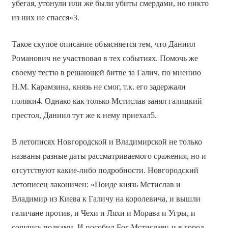
убегая, утонули или же были убиты смердами, но никто
из них не спасся»3.
Такое скупое описание объясняется тем, что Даниил
Романович не участвовал в тех событиях. Помочь же
своему тестю в решающей битве за Галич, по мнению
Н.М. Карамзина, князь не смог, т.к. его задержали
поляки4. Однако как только Мстислав занял галицкий
престол, Даниил тут же к нему приехал5.
В летописях Новгородской и Владимирской не только
названы разные даты рассматриваемого сражения, но и
отсутствуют какие-либо подробности. Новгородский
летописец лаконичен: «Поиде князь Мстислав и
Владимир из Киева к Галичу на королевича, и вышли
галичане против, и Чехи и Ляхи и Морава и Угры, и
сошлись полками. И пособил Бог Мстиславу, и в город