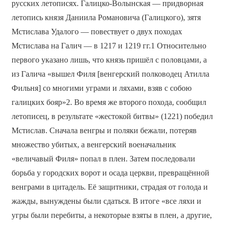
русских летописях. Галицко-Волынская — придворная
летопись князя Даниила Романовича (Галицкого), зятя
Мстислава Удалого — повествует о двух походах
Мстислава на Галич — в 1217 и 1219 гг.1 Относительно
первого указано лишь, что князь пришёл с половцами, а
из Галича «вышел Филя [венгерский полководец Атилла
Фильня] со многими уграми и ляхами, взяв с собою
галицких бояр»2. Во время же второго похода, сообщил
летописец, в результате «жестокой битвы» (1221) победил
Мстислав. Сначала венгры и поляки бежали, потеряв
множество убитых, а венгерский военачальник
«величавый Филя» попал в плен. Затем последовали
борьба у городских ворот и осада церкви, превращённой
венграми в цитадель. Её защитники, страдая от голода и
жажды, вынуждены были сдаться. В итоге «все ляхи и
угры были перебиты, а некоторые взяты в плен, а другие,