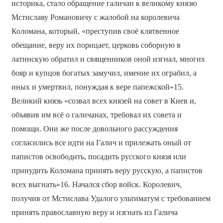
историка, стало обращение галичан к великому князю
Мстиславу Романовичу с жалобой на королевича
Коломана, который, «преступив своё клятвенное
обещание, веру их порицает, церковь соборную в
латинскую обратил и священников оной изгнал, многих
бояр и купцов богатых замучил, имение их ограбил, а
иных и умертвил, понуждая к вере папежской»15.
Великий князь «созвал всех князей на совет в Киев и,
объявив им всё о галичанах, требовал их совета и
помощи. Они же после довольного рассуждения
согласились все идти на Галич и прилежать оный от
папистов освободить, посадить русского князя или
принудить Коломана принять веру русскую, а папистов
всех выгнать»16. Начался сбор войск. Королевич,
получив от Мстислава Удалого ультиматум с требованием
принять православную веру и изгнать из Галича