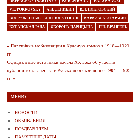
DEFENCE OF TSARITSYN
KUBAN RADA
P.N. WRANGEL’
V.L. POKROVSKY
А.И. ДЕНИКИН
В.Л. ПОКРОВСКИЙ
ВООРУЖЁННЫЕ СИЛЫ ЮГА РОССИ
КАВКАЗСКАЯ АРМИЯ
КУБАНСКАЯ РАДА
ОБОРОНА ЦАРИЦЫНА
П.Н. ВРАНГЕЛЬ
Навигация
Предыдущая
Партийные мобилизации в Красную армию в 1918—1920
публикация
гг.
по
Следующая
Официальные источники начала XX века об участии
записям
публикация
кубанского казачества в Русско-японской войне 1904—1905
гг.
МЕНЮ
НОВОСТИ
ОБЪЯВЛЕНИЯ
ПОЗДРАВЛЯЕМ
ПАМЯТНЫЕ ДАТЫ