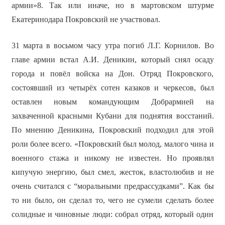
армии»8. Так или иначе, но в мартовском штурме
Екатеринодара Покровский не участвовал.
31 марта в восьмом часу утра погиб Л.Г. Корнилов. Во
главе армии встал А.И. Деникин, который снял осаду
города и повёл войска на Дон. Отряд Покровского,
состоявший из четырёх сотен казаков и черкесов, был
оставлен новым командующим Добрармией на
захваченной красными Кубани для поднятия восстаний.
По мнению Деникина, Покровский подходил для этой
роли более всего. «Покровский был молод, малого чина и
военного стажа и никому не известен. Но проявлял
кипучую энергию, был смел, жесток, властолюбив и не
очень считался с “моральными предрассудками”. Как бы
то ни было, он сделал то, чего не сумели сделать более
солидные и чиновные люди: собрал отряд, который один