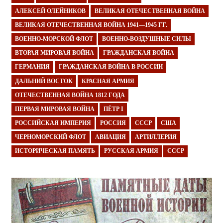
АЛЕКСЕЙ ОЛЕЙНИКОВ
ВЕЛИКАЯ ОТЕЧЕСТВЕННАЯ ВОЙНА
ВЕЛИКАЯ ОТЕЧЕСТВЕННАЯ ВОЙНА 1941—1945 ГГ.
ВОЕННО-МОРСКОЙ ФЛОТ
ВОЕННО-ВОЗДУШНЫЕ СИЛЫ
ВТОРАЯ МИРОВАЯ ВОЙНА
ГРАЖДАНСКАЯ ВОЙНА
ГЕРМАНИЯ
ГРАЖДАНСКАЯ ВОЙНА В РОССИИ
ДАЛЬНИЙ ВОСТОК
КРАСНАЯ АРМИЯ
ОТЕЧЕСТВЕННАЯ ВОЙНА 1812 ГОДА
ПЕРВАЯ МИРОВАЯ ВОЙНА
ПЁТР I
РОССИЙСКАЯ ИМПЕРИЯ
РОССИЯ
СССР
США
ЧЕРНОМОРСКИЙ ФЛОТ
АВИАЦИЯ
АРТИЛЛЕРИЯ
ИСТОРИЧЕСКАЯ ПАМЯТЬ
РУССКАЯ АРМИЯ
СССР