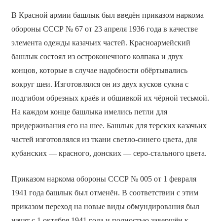
В Красной армии башлык был введён приказом наркома
обороны СССР № 67 от 23 апреля 1936 года в качестве
элемента одежды казачьих частей. Красноармейский
башлык состоял из остроконечного колпака и двух
концов, которые в случае надобности обёртывались
вокруг шеи. Изготовлялся он из двух кусков сукна с
подгибом обрезных краёв и обшивкой их чёрной тесьмой.
На каждом конце башлыка имелись петли для
придерживания его на шее. Башлык для терских казачьих
частей изготовлялся из ткани светло-синего цвета, для
кубанских — красного, донских — серо-стального цвета.
Приказом наркома обороны СССР № 005 от 1 февраля
1941 года башлык был отменён. В соответствии с этим
приказом переход на новые виды обмундирования был
начат с 1 октября 1941 года и полностью завершён к