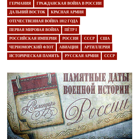
ГЕРМАНИЯ
ГРАЖДАНСКАЯ ВОЙНА В РОССИИ
ДАЛЬНИЙ ВОСТОК
КРАСНАЯ АРМИЯ
ОТЕЧЕСТВЕННАЯ ВОЙНА 1812 ГОДА
ПЕРВАЯ МИРОВАЯ ВОЙНА
ПЁТР I
РОССИЙСКАЯ ИМПЕРИЯ
РОССИЯ
СССР
США
ЧЕРНОМОРСКИЙ ФЛОТ
АВИАЦИЯ
АРТИЛЛЕРИЯ
ИСТОРИЧЕСКАЯ ПАМЯТЬ
РУССКАЯ АРМИЯ
СССР