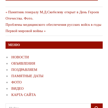
Навигация
Предыдущая
Памятник генералу М.Д.Скобелеву открыт в День Героев
публикация
Отечества. Фото.
по
Следующая
Проблемы медицинского обеспечения русских войск в годы
записям
публикация
Первой мировой войны
МЕНЮ
НОВОСТИ
ОБЪЯВЛЕНИЯ
ПОЗДРАВЛЯЕМ
ПАМЯТНЫЕ ДАТЫ
ФОТО
ВИДЕО
КАРТА САЙТА
Поиск