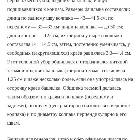
верблюжьего сукна, шедших на колпак, и двух
подшивавшихся к концам. Размеры башлыка составляли:
длина по заднему шву колпака — 43—44,5 см, по
переднему — 32—33 см; ширина колпака — до 50 см;
длина концов — 122 см, их ширина у выреза колпака
составляла 14—14,5 см, затем, постепенно уменьшаясь, у
свободных (закруглявшихся) краёв равнялась 3,3—4,4 см.
Этот головной убор обшивался и оторачивался нитяной
тесьмой под цвет башлыка; ширина тесьмы составляла
1,25 см и даже несколько более, если она употреблялась на
оторочку краёв башлыка. Обшивка тесьмой делалась
таким образом: по краям и по швам (переднему и
заднему), по кругу (центр которого находился в вершине
колпака) и по диаметру колпака перпендикулярно к его
швам.
Башлык для генералов, штаб и обер-офицеров шился по