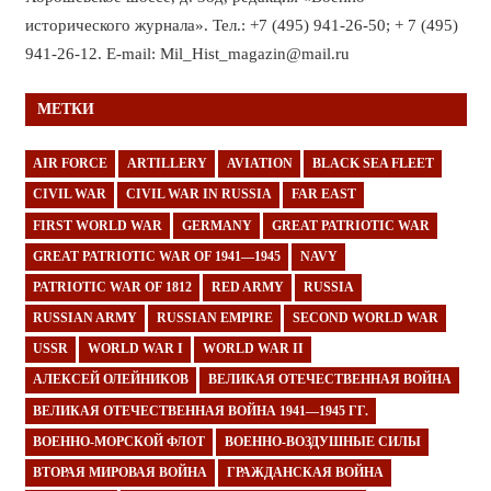
исторического журнала». Тел.: +7 (495) 941-26-50; + 7 (495)
941-26-12. E-mail: Mil_Hist_magazin@mail.ru
МЕТКИ
AIR FORCE
ARTILLERY
AVIATION
BLACK SEA FLEET
CIVIL WAR
CIVIL WAR IN RUSSIA
FAR EAST
FIRST WORLD WAR
GERMANY
GREAT PATRIOTIC WAR
GREAT PATRIOTIC WAR OF 1941—1945
NAVY
PATRIOTIC WAR OF 1812
RED ARMY
RUSSIA
RUSSIAN ARMY
RUSSIAN EMPIRE
SECOND WORLD WAR
USSR
WORLD WAR I
WORLD WAR II
АЛЕКСЕЙ ОЛЕЙНИКОВ
ВЕЛИКАЯ ОТЕЧЕСТВЕННАЯ ВОЙНА
ВЕЛИКАЯ ОТЕЧЕСТВЕННАЯ ВОЙНА 1941—1945 ГГ.
ВОЕННО-МОРСКОЙ ФЛОТ
ВОЕННО-ВОЗДУШНЫЕ СИЛЫ
ВТОРАЯ МИРОВАЯ ВОЙНА
ГРАЖДАНСКАЯ ВОЙНА