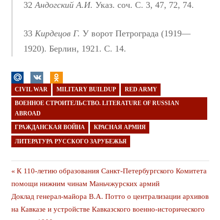
32
Андогский А.И.
Указ. соч. С. 3, 47, 72, 74.
33
Кирдецов Г.
У ворот Петрограда (1919—
1920). Берлин, 1921. С. 14.
CIVIL WAR
MILITARY BUILDUP
RED ARMY
ВОЕННОЕ СТРОИТЕЛЬСТВО. LITERATURE OF RUSSIAN
ABROAD
ГРАЖДАНСКАЯ ВОЙНА
КРАСНАЯ АРМИЯ
ЛИТЕРАТУРА РУССКОГО ЗАРУБЕЖЬЯ
Навигация
Предыдущая
К 110-летию образования Санкт-Петербургского Комитета
публикация
помощи нижним чинам Маньчжурских армий
по
Следующая
Доклад генерал-майора В.А. Потто о централизации архивов
записям
публикация
на Кавказе и устройстве Кавказского военно-исторического