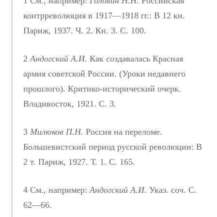
1 См., например:
Головин Н.Н.
Российская
контрреволюция в 1917—1918 гг.: В 12 кн.
Париж, 1937. Ч. 2. Кн. 3. С. 100.
2
Андогский А.И.
Как создавалась Красная
армия советской России. (Уроки недавнего
прошлого). Критико-исторический очерк.
Владивосток, 1921. С. 3.
3
Милюков П.Н.
Россия на переломе.
Большевистский период русской революции: В
2 т. Париж, 1927. Т. 1. С. 165.
4 См., например:
Андогский А.И.
Указ. соч. С.
62—66.