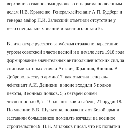
верховного главнокомандующего и наркома по военным
делам Н.В. Крыленко. Генерал-лейтенант А.П. Будберг и
генерал-майор П.И. Залесский отметили отсутствие у
него специальных знаний и военного опыта16.
В литературе русского зарубежья отражено нарастание
угрозы советской власти весной и в начале лета 1918 года,
формирование значительных антибольшевистских сил, за
спинами которых стояли Англия, Франция, Япония. В
Добровольческую армию17, как отметил генерал-
лейтенант А.И. Деникин, в июне входили 5 полков
пехоты, 8 конных полков, 5,5 батарей общей
численностью 8,5—9 тыс. штыков и сабель, 21 орудие18.
По мнению В.В. Шульгина, поражения от Белой армии
заставили большевиков поменять взгляды на военное
строительство19. П.Н. Милюков писал, что их попытки