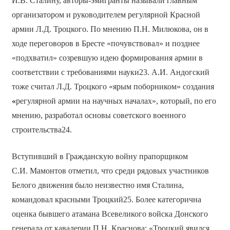
И.В. Сталину, авторы-эмигранты называли главным
организатором и руководителем регулярной Красной
армии Л.Д. Троцкого. По мнению П.Н. Милюкова, он в
ходе переговоров в Бресте «почувствовал» и позднее
«подхватил» созревшую идею формирования армии в
соответствии с требованиями науки23. А.И. Андогский
тоже считал Л.Д. Троцкого «ярым поборником» создания
«
регулярной армии на научных началах», который, по его
мнению, разработал основы советского военного
строительства24.
Вступивший в Гражданскую войну прапорщиком
С.И. Мамонтов отметил, что среди рядовых участников
Белого движения было неизвестно имя Сталина,
командовал красными Троцкий25. Более категорична
оценка бывшего атамана Всевеликого войска Донского
генерала от кавалерии П.Н. Краснова: «Троцкий явился