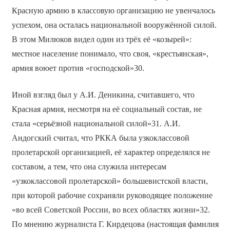
Красную армию в классовую организацию не увенчалось
успехом, она осталась национальной вооружённой силой.
В этом Милюков видел один из трёх её «козырей»:
местное население понимало, что своя, «крестьянская»,
армия воюет против «господской»30.
Иной взгляд был у А.И. Деникина, считавшего, что
Красная армия, несмотря на её социальный состав, не
стала «серьёзной национальной силой»31. А.И.
Андогский считал, что РККА была узкоклассовой
пролетарской организацией, её характер определялся не
составом, а тем, что она служила интересам
«узкоклассовой пролетарской» большевистской власти,
при которой рабочие сохраняли руководящее положение
«во всей Советской России, во всех областях жизни»32.
По мнению журналиста Г. Кирдецова (настоящая фамилия