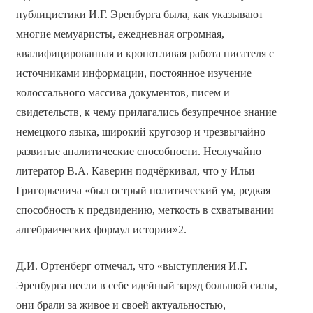
публицистики И.Г. Эренбурга была, как указывают
многие мемуаристы, ежедневная огромная,
квалифицированная и кропотливая работа писателя с
источниками информации, постоянное изучение
колоссального массива документов, писем и
свидетельств, к чему прилагались безупречное знание
немецкого языка, широкий кругозор и чрезвычайно
развитые аналитические способности. Неслучайно
литератор В.А. Каверин подчёркивал, что у Ильи
Григорьевича «был острый политический ум, редкая
способность к предвидению, меткость в схватывании
алгебраических формул истории»2.
Д.И. Ортенберг отмечал, что «выступления И.Г.
Эренбурга несли в себе идейный заряд большой силы,
они брали за живое и своей актуальностью,