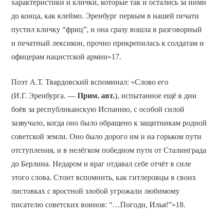
характеристики и клички, которые так и остались за ними
до конца, как клеймо. Эренбург первым в нашей печати
пустил кличку “фриц”, и она сразу вошла в разговорный
и печатный лексикон, прочно прикрепилась к солдатам и
офицерам нацистской армии»17.
Поэт А.Т. Твардовский вспоминал: «Слово его
(И.Г. Эренбурга. —
Прим. авт.
), испытанное ещё в дни
боёв за республиканскую Испанию, с особой силой
зазвучало, когда оно было обращено к защитникам родной
советской земли. Оно было дорого им и на горьком пути
отступления, и в нелёгком победном пути от Сталинграда
до Берлина. Недаром и враг отдавал себе отчёт в силе
этого слова. Стоит вспомнить, как гитлеровцы в своих
листовках с яростной злобой угрожали любимому
писателю советских воинов: “…Погоди, Илья!”»18.