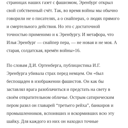
страницах наших газет с фашизмом, Эренбург открыл
свой собственный счёт. Так, во время войны мы обычно
говорили не о писателях, а о снайперах, о людях прямого
и смертельного действия. Но это с достаточной
точностью применимо и к Эренбургу. И метафора, что
Илья Эренбург — снайпер пера, — не новая и не моя. А
старая, солдатская, времён войны»16.
По словам Д.И. Ортенберга, публицистика И.Г.
Эренбурга убивала страх перед немцем. Он «был
беспощаден в изображении фашистов. Он как бы
заставлял врага разоблачиться и предстать на свету в
своём отвратительном обличье. Острым сатирическим
пером разил он главарей “третьего рейха”, банкиров и
промышленников, вспоивших и вскормивших всю эту
шайку. Для каждого из них он находил точные