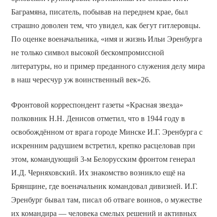
Баграмяна, писатель, побывав на переднем крае, был
страшно доволен тем, что увидел, как бегут гитлеровцы.
По оценке военачальника, «имя и жизнь Ильи Эренбурга
не только символ высокой бескомпромиссной
литературы, но и пример преданного служения делу мира
в наш чересчур уж воинственный век»26.
Фронтовой корреспондент газеты «Красная звезда»
полковник Н.Н. Денисов отметил, что в 1944 году в
освобождённом от врага городе Минске И.Г. Эренбурга с
искренним радушием встретил, крепко расцеловав при
этом, командующий 3-м Белорусским фронтом генерал
И.Д. Черняховский. Их знакомство возникло ещё на
Брянщине, где военачальник командовал дивизией. И.Г.
Эренбург бывал там, писал об отваге воинов, о мужестве
их командира — человека смелых решений и активных