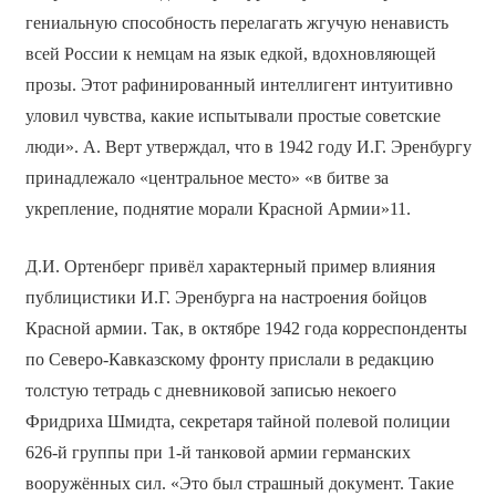
гениальную способность перелагать жгучую ненависть
всей России к немцам на язык едкой, вдохновляющей
прозы. Этот рафинированный интеллигент интуитивно
уловил чувства, какие испытывали простые советские
люди». А. Верт утверждал, что в 1942 году И.Г. Эренбургу
принадлежало «центральное место» «в битве за
укрепление, поднятие морали Красной Армии»11.
Д.И. Ортенберг привёл характерный пример влияния
публицистики И.Г. Эренбурга на настроения бойцов
Красной армии. Так, в октябре 1942 года корреспонденты
по Северо-Кавказскому фронту прислали в редакцию
толстую тетрадь с дневниковой записью некоего
Фридриха Шмидта, секретаря тайной полевой полиции
626-й группы при 1-й танковой армии германских
вооружённых сил. «Это был страшный документ. Такие