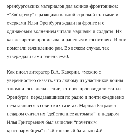
эренбурговских материалов для воинов-фронтовиков:
«“Звёздочку” с разящими каждой строчкой статьями и
очерками Ильи Эренбурга ждали на фронте и с
одинаковым волнением читали маршалы и солдаты. Их
как лекарство прописывали раненым в госпиталях. И они
помогали заживлению ран. Во всяком случае, так
утверждали сами раненые»20.
Как писал литератор В.А. Каверин, «можно с
уверенностью сказать, что любому из участников войны
запомнилось впечатление, которое производили статьи
Эренбурга, передававшиеся по радио и почти ежедневно
печатавшиеся в советских газетах. Маршал Баграмян
недаром считал их “действеннее автомата”, и недаром
Илья Григорьевич был зачислен “почётным
красноармейцем” в 1-й танковый батальон 4-й