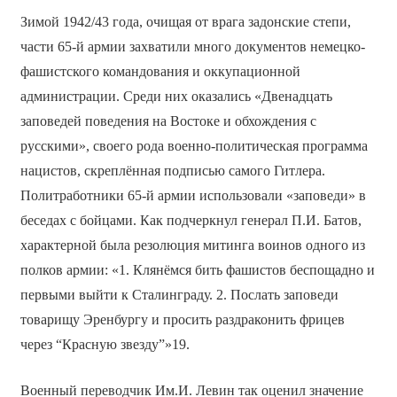
Зимой 1942/43 года, очищая от врага задонские степи,
части 65-й армии захватили много документов немецко-
фашистского командования и оккупационной
администрации. Среди них оказались «Двенадцать
заповедей поведения на Востоке и обхождения с
русскими», своего рода военно-политическая программа
нацистов, скреплённая подписью самого Гитлера.
Политработники 65-й армии использовали «заповеди» в
беседах с бойцами. Как подчеркнул генерал П.И. Батов,
характерной была резолюция митинга воинов одного из
полков армии: «1. Клянёмся бить фашистов беспощадно и
первыми выйти к Сталинграду. 2. Послать заповеди
товарищу Эренбургу и просить раздраконить фрицев
через “Красную звезду”»19.
Военный переводчик Им.И. Левин так оценил значение