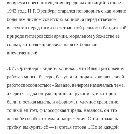
во время своего посещения передовых позиций в июле
1943 года И.Г. Эренбург старался поговорить с как можно
большим числом советских воинов, а перед отъездом
выступил перед ними со «страстной речью» о бандитской
природе гитлеровской армии, моральном убожестве её
солдат, которая «произвела на всех большое
впечатление»6.
Д.И. Ортенберг свидетельствовал, что Илья Григорьевич
работал много, быстро, без устали, поражая коллег своей
работоспособностью: «Бывало, вечером намечалась тема,
а через час-два он уже приносил рукопись, в которой
были и острая мысль, и афоризм, и удачное сравнение,
точный эпитет, философская тирада. Казалось, он это
делал без особого труда и напряжения. Стоило зажечь
трубку, выкурить её — и статья готова!.. Но за каждой