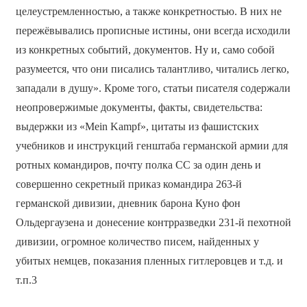
целеустремленностью, а также конкретностью. В них не
пережёвывались прописные истины, они всегда исходили
из конкретных событий, документов. Ну и, само собой
разумеется, что они писались талантливо, читались легко,
западали в душу». Кроме того, статьи писателя содержали
неопровержимые документы, факты, свидетельства:
выдержки из «Mein Kampf», цитаты из фашистских
учебников и инструкций генштаба германской армии для
ротных командиров, почту полка СС за один день и
совершенно секретный приказ командира 263-й
германской дивизии, дневник барона Куно фон
Ольдергаузена и донесение контрразведки 231-й пехотной
дивизии, огромное количество писем, найденных у
убитых немцев, показания пленных гитлеровцев и т.д. и
т.п.3