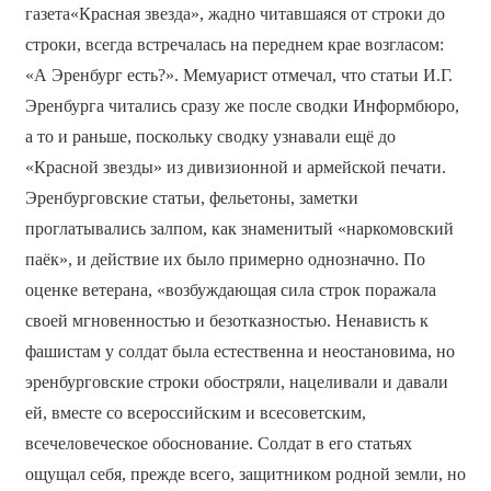
газета«Красная звезда», жадно читавшаяся от строки до
строки, всегда встречалась на переднем крае возгласом:
«А Эренбург есть?». Мемуарист отмечал, что статьи И.Г.
Эренбурга читались сразу же после сводки Информбюро,
а то и раньше, поскольку сводку узнавали ещё до
«Красной звезды» из дивизионной и армейской печати.
Эренбурговские статьи, фельетоны, заметки
проглатывались залпом, как знаменитый «наркомовский
паёк», и действие их было примерно однозначно. По
оценке ветерана, «возбуждающая сила строк поражала
своей мгновенностью и безотказностью. Ненависть к
фашистам у солдат была естественна и неостановима, но
эренбурговские строки обостряли, нацеливали и давали
ей, вместе со всероссийским и всесоветским,
всечеловеческое обоснование. Солдат в его статьях
ощущал себя, прежде всего, защитником родной земли, но