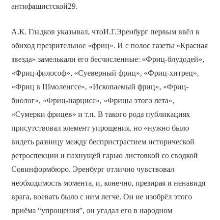
антифашистской29.
А.К. Гладков указывал, чтоИ.Г.Эренбург первым ввёл в
обиход презрительное «фриц». И с полос газеты «Красная
звезда» замелькали его бесчисленные: «Фриц-блудодей»,
«Фриц-философ», «Суеверный фриц», «Фриц-хитрец»,
«Фриц в Шмоленгсе», «Ископаемый фриц», «Фриц-
биолог», «Фриц-нарцисс», «Фрицы этого лета»,
«Сумерки фрицев» и т.п. В такого рода публикациях
присутствовал элемент упрощения, но «нужно было
видеть разницу между беспристрастием исторической
ретроспекции и пахнущей гарью листовкой со сводкой
Совинформбюро. Эренбург отлично чувствовал
необходимость момента, и, конечно, презирая и ненавидя
врага, воевать было с ним легче. Он не изобрёл этого
приёма “упрощения”, он угадал его в народном