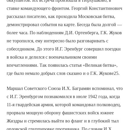
оккупантов. Их встреча произошла в Перхушково, в
ставке командующего фронтом. Георгий Константинович
рассказал писателю, как проходила Московская битва,
демонстрировал события на карте. Беседа была долгой —
более часа. По наблюдениям Д.И. Ортенберга, Г.К. Жуков
не торопился, ему интересно было разговаривать с
собеседником. До этого И.Г. Эренбург совершил поездки
в войска и делился с военачальником своими
впечатлениями. Так появилась статья «Великая битва»,
где было немало добрых слов сказано и о Г.К. Жукове25.
Маршал Советского Союза И.Х. Баграмян вспоминал, что
с И.Г. Эренбургом познакомился в июле 1942 года, когда
11-я гвардейская армия, которой командовал полководец,
прорвала мощную оборону фашистских войск южнее
Жиздры и стремилась выйти во фланг и в глубокий тыл
орловской группировке противника. По словам И.Х.