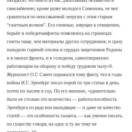
пятьдесят. Но никто из нас, работавших беззаветно и
самозабвенно, кроме разве молодого Симонова, не мог
сравниться по неиссякаемой энергии с этим старым
“газетным волком”. Его гневные, зовущие к отмщению,
борьбе и победепамфлеты появлялись на страницах
газеты чаще, чем материалы других сотрудников, и сразу
находили горячий отклик в сердцах защитников Родины
и в окопах фронта, и в голодном, самоотверженно
работающим на оборону и победу трудовом тылу»9.
Журналист О.Г. Савич поражался тому факту, что в годы
войны И.Г. Эренбург писал порой по три статьи в день,
почти по тысяче в год. По его мнению, «удивительно
было не столько это количество — работоспособность
Эренбурга из ряда вон выходящая — и даже не качество
статей — это особенность таланта, — как умение писать,
по существу говоря, на одну и ту же тему не