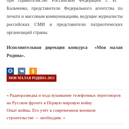
при Правительстве Российской Федерации Г. И.
Кальченко, представители Федерального агентства по
печати и массовым коммуникациям, ведущие журналисты
российских СМИ и представители патриотических
организаций страны.
Исполнительная дирекция конкурса «Моя малая
Родина».
МОЯ МАЛАЯ РОДИНА-2013
Навигация
Предыдущая
Радиоразведка и подслушивание телефонных переговоров
публикация
на Русском фронте в Первую мировую войну
по
Следующая
Опыт войны. Его учёт в современном военном
записям
публикация
строительстве — необходим.