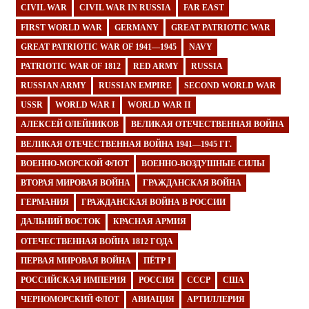
CIVIL WAR
CIVIL WAR IN RUSSIA
FAR EAST
FIRST WORLD WAR
GERMANY
GREAT PATRIOTIC WAR
GREAT PATRIOTIC WAR OF 1941—1945
NAVY
PATRIOTIC WAR OF 1812
RED ARMY
RUSSIA
RUSSIAN ARMY
RUSSIAN EMPIRE
SECOND WORLD WAR
USSR
WORLD WAR I
WORLD WAR II
АЛЕКСЕЙ ОЛЕЙНИКОВ
ВЕЛИКАЯ ОТЕЧЕСТВЕННАЯ ВОЙНА
ВЕЛИКАЯ ОТЕЧЕСТВЕННАЯ ВОЙНА 1941—1945 ГГ.
ВОЕННО-МОРСКОЙ ФЛОТ
ВОЕННО-ВОЗДУШНЫЕ СИЛЫ
ВТОРАЯ МИРОВАЯ ВОЙНА
ГРАЖДАНСКАЯ ВОЙНА
ГЕРМАНИЯ
ГРАЖДАНСКАЯ ВОЙНА В РОССИИ
ДАЛЬНИЙ ВОСТОК
КРАСНАЯ АРМИЯ
ОТЕЧЕСТВЕННАЯ ВОЙНА 1812 ГОДА
ПЕРВАЯ МИРОВАЯ ВОЙНА
ПЁТР I
РОССИЙСКАЯ ИМПЕРИЯ
РОССИЯ
СССР
США
ЧЕРНОМОРСКИЙ ФЛОТ
АВИАЦИЯ
АРТИЛЛЕРИЯ