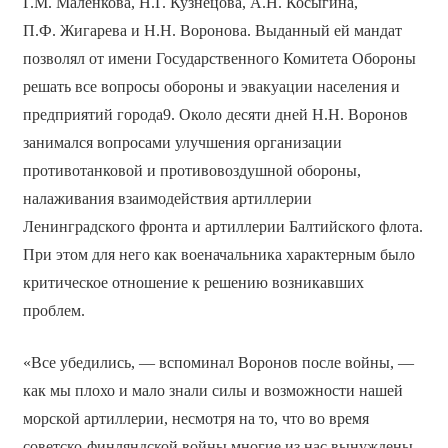
Г.М. Маленкова, Н.Г. Кузнецова, А.Н. Косыгина,
П.Ф. Жигарева и Н.Н. Воронова. Выданный ей мандат
позволял от имени Государственного Комитета Обороны
решать все вопросы обороны и эвакуации населения и
предприятий города9. Около десяти дней Н.Н. Воронов
занимался вопросами улучшения организации
противотанковой и противовоздушной обороны,
налаживания взаимодействия артиллерии
Ленинградского фронта и артиллерии Балтийского флота.
При этом для него как военачальника характерным было
критическое отношение к решению возникавших
проблем.
«Все убедились, — вспоминал Воронов после войны, —
как мы плохо и мало знали силы и возможности нашей
морской артиллерии, несмотря на то, что во время
советско-финляндской войны многие из нас вынуждены