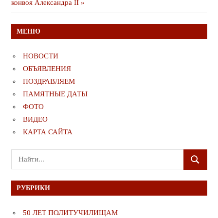
записям
публикация
конвоя Александра II
МЕНЮ
НОВОСТИ
ОБЪЯВЛЕНИЯ
ПОЗДРАВЛЯЕМ
ПАМЯТНЫЕ ДАТЫ
ФОТО
ВИДЕО
КАРТА САЙТА
Поиск
ПОИСК
для:
РУБРИКИ
50 ЛЕТ ПОЛИТУЧИЛИЩАМ