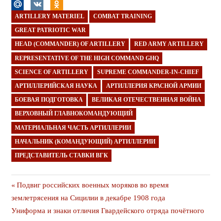
ARTILLERY MATERIEL
COMBAT TRAINING
GREAT PATRIOTIC WAR
HEAD (COMMANDER) OF ARTILLERY
RED ARMY ARTILLERY
REPRESENTATIVE OF THE HIGH COMMAND GHQ
SCIENCE OF ARTILLERY
SUPREME COMMANDER-IN-CHIEF
АРТИЛЛЕРИЙСКАЯ НАУКА
АРТИЛЛЕРИЯ КРАСНОЙ АРМИИ
БОЕВАЯ ПОДГОТОВКА
ВЕЛИКАЯ ОТЕЧЕСТВЕННАЯ ВОЙНА
ВЕРХОВНЫЙ ГЛАВНОКОМАНДУЮЩИЙ
МАТЕРИАЛЬНАЯ ЧАСТЬ АРТИЛЛЕРИИ
НАЧАЛЬНИК (КОМАНДУЮЩИЙ) АРТИЛЛЕРИИ
ПРЕДСТАВИТЕЛЬ СТАВКИ ВГК
Навигация
Предыдущая
Подвиг российских военных моряков во время
публикация
землетрясения на Сицилии в декабре 1908 года
по
Следующая
Униформа и знаки отличия Гвардейского отряда почётного