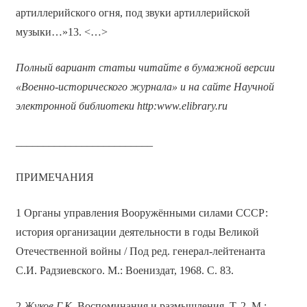
артиллерийского огня, под звуки артиллерийской
музыки…»13. <…>
Полный вариант статьи читайте в бумажной версии
«Военно-исторического журнала» и на сайте Научной
электронной библиотеки
http
:
www
.
elibrary
.
ru
_________________________
ПРИМЕЧАНИЯ
1 Органы управления Вооружёнными силами СССР:
история организации деятельности в годы Великой
Отечественной войны / Под ред. генерал-лейтенанта
С.И. Радзиевского. М.: Воениздат, 1968. С. 83.
2
Жуков Г.К.
Воспоминания и размышления. Т. 2. М.: