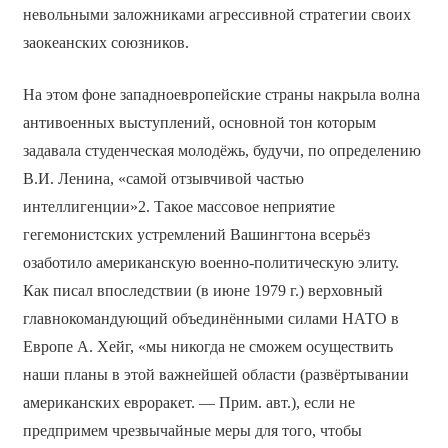
невольными заложниками агрессивной стратегии своих
заокеанских союзников.
На этом фоне западноевропейские страны накрыла волна
антивоенных выступлений, основной тон которым
задавала студенческая молодёжь, будучи, по определению
В.И. Ленина, «самой отзывчивой частью
интеллигенции»2. Такое массовое неприятие
гегемонистских устремлений Вашингтона всерьёз
озаботило американскую военно-политическую элиту.
Как писал впоследствии (в июне 1979 г.) верховный
главнокомандующий объединёнными силами НАТО в
Европе А. Хейг, «мы никогда не сможем осуществить
наши планы в этой важнейшей области (развёртывании
американских евроракет. — Прим. авт.), если не
предпримем чрезвычайные меры для того, чтобы