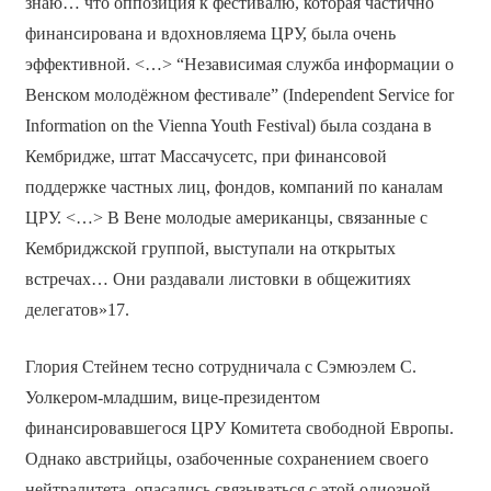
знаю… что оппозиция к фестивалю, которая частично
финансирована и вдохновляема ЦРУ, была очень
эффективной. <…> “Независимая служба информации о
Венском молодёжном фестивале” (Independent Service for
Information on the Vienna Youth Festival) была создана в
Кембридже, штат Массачусетс, при финансовой
поддержке частных лиц, фондов, компаний по каналам
ЦРУ. <…> В Вене молодые американцы, связанные с
Кембриджской группой, выступали на открытых
встречах… Они раздавали листовки в общежитиях
делегатов»17.
Глория Стейнем тесно сотрудничала с Сэмюэлем С.
Уолкером-младшим, вице-президентом
финансировавшегося ЦРУ Комитета свободной Европы.
Однако австрийцы, озабоченные сохранением своего
нейтралитета, опасались связываться с этой одиозной