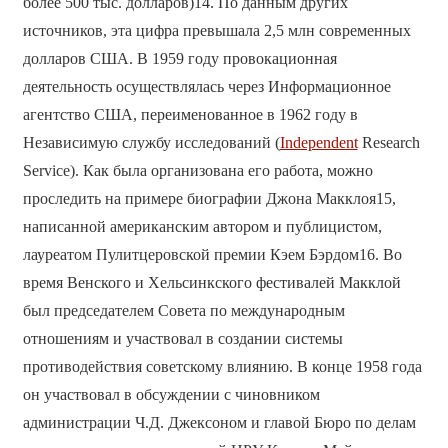
более 500 тыс. долларов)14. По данным других
источников, эта цифра превышала 2,5 млн современных
долларов США. В 1959 году провокационная
деятельность осуществлялась через Информационное
агентство США, переименованное в 1962 году в
Независимую службу исследований (
Independent
Research
Service). Как была организована его работа, можно
проследить на примере биографии Джона Макклоя15,
написанной американским автором и публицистом,
лауреатом Пулитцеровской премии Кэем Бэрдом16. Во
время Венского и Хельсинкского фестивалей Макклой
был председателем Совета по международным
отношениям и участвовал в создании системы
противодействия советскому влиянию. В конце 1958 года
он участвовал в обсуждении с чиновником
администрации Ч.Д. Джексоном и главой Бюро по делам