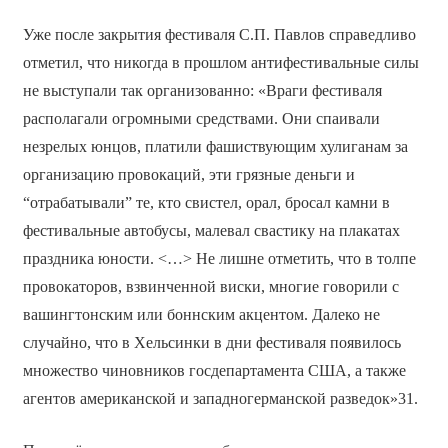
Уже после закрытия фестиваля С.П. Павлов справедливо
отметил, что никогда в прошлом антифестивальные силы
не выступали так организованно: «Враги фестиваля
располагали огромными средствами. Они спаивали
незрелых юнцов, платили фашиствующим хулиганам за
организацию провокаций, эти грязные деньги и
“отрабатывали” те, кто свистел, орал, бросал камни в
фестивальные автобусы, малевал свастику на плакатах
праздника юности. <…> Не лишне отметить, что в толпе
провокаторов, взвинченной виски, многие говорили с
вашингтонским или боннским акцентом. Далеко не
случайно, что в Хельсинки в дни фестиваля появилось
множество чиновников госдепартамента США, а также
агентов американской и западногерманской разведок»31.