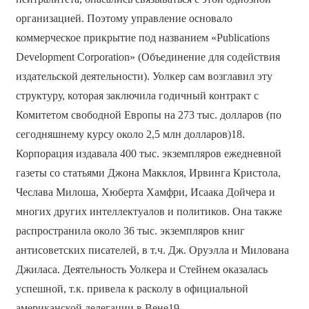
организацией. Поэтому управление основало
коммерческое прикрытие под названием «Publications
Development Corporation» (Объединение для содействия
издательской деятельности). Уолкер сам возглавил эту
структуру, которая заключила годичный контракт с
Комитетом свободной Европы на 273 тыс. долларов (по
сегодняшнему курсу около 2,5 млн долларов)18.
Корпорация издавала 400 тыс. экземпляров ежедневной
газеты со статьями Джона Макклоя, Ирвинга Кристола,
Чеслава Милоша, Хюберта Хамфри, Исаака Дойчера и
многих других интеллектуалов и политиков. Она также
распространила около 36 тыс. экземпляров книг
антисоветских писателей, в т.ч. Дж. Оруэлла и Милована
Джиласа. Деятельность Уолкера и Стейнем оказалась
успешной, т.к. привела к расколу в официальной
американской делегации в Вене19.