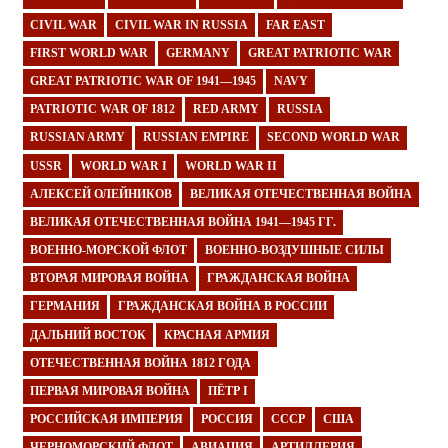
CIVIL WAR
CIVIL WAR IN RUSSIA
FAR EAST
FIRST WORLD WAR
GERMANY
GREAT PATRIOTIC WAR
GREAT PATRIOTIC WAR OF 1941—1945
NAVY
PATRIOTIC WAR OF 1812
RED ARMY
RUSSIA
RUSSIAN ARMY
RUSSIAN EMPIRE
SECOND WORLD WAR
USSR
WORLD WAR I
WORLD WAR II
АЛЕКСЕЙ ОЛЕЙНИКОВ
ВЕЛИКАЯ ОТЕЧЕСТВЕННАЯ ВОЙНА
ВЕЛИКАЯ ОТЕЧЕСТВЕННАЯ ВОЙНА 1941—1945 ГГ.
ВОЕННО-МОРСКОЙ ФЛОТ
ВОЕННО-ВОЗДУШНЫЕ СИЛЫ
ВТОРАЯ МИРОВАЯ ВОЙНА
ГРАЖДАНСКАЯ ВОЙНА
ГЕРМАНИЯ
ГРАЖДАНСКАЯ ВОЙНА В РОССИИ
ДАЛЬНИЙ ВОСТОК
КРАСНАЯ АРМИЯ
ОТЕЧЕСТВЕННАЯ ВОЙНА 1812 ГОДА
ПЕРВАЯ МИРОВАЯ ВОЙНА
ПЁТР I
РОССИЙСКАЯ ИМПЕРИЯ
РОССИЯ
СССР
США
ЧЕРНОМОРСКИЙ ФЛОТ
АВИАЦИЯ
АРТИЛЛЕРИЯ