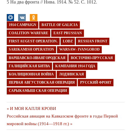
5 На два фронта // Нива. 1914. № 52. С. 1012.
1914 CAMPAIGN
BATTLE OF GALICIA
COALITION WARFARE
EAST PRUSSIAN
FIRST AUGUST OPERATION.
LODZ
RUSSIAN FRONT
SARIKAMISH OPERATION
WARSAW- IVANGOROD
ВАРШАВСКО-ИВАНГОРОДСКАЯ
ВОСТОЧНО-ПРУССКАЯ
ГАЛИЦИЙСКАЯ БИТВА
КАМПАНИЯ 1914 ГОДА
КОАЛИЦИОННАЯ ВОЙНА
ЛОДЗИНСКАЯ
ПЕРВАЯ АВГУСТОВСКАЯ ОПЕРАЦИЯ
РУССКИЙ ФРОНТ
САРЫКАМЫШ СКАЯ ОПЕРАЦИИ
Навигация
Предыдущая
И МОЯ КАПЛЯ КРОВИ
Следующая
публикация
Российская авиация на Кавказском фронте в годы Первой
по
публикация
мировой войны (1914—1918 гг.)