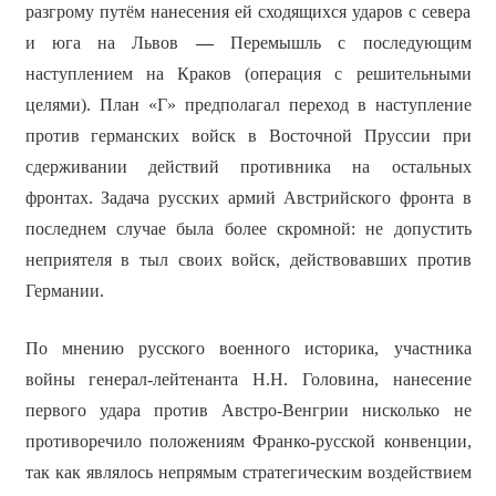
разгрому путём нанесения ей сходящихся ударов с севера
и юга на Львов
—
Перемышль с последующим
наступлением на Краков (операция с решительными
целями). План «Г» предполагал переход в наступление
против германских войск в Восточной Пруссии при
сдерживании действий противника на остальных
фронтах. Задача русских армий Австрийского фронта в
последнем случае была более скромной: не допустить
неприятеля в тыл своих войск, действовавших против
Германии.
По мнению русского военного историка, участника
войны генерал-лейтенанта Н.Н. Головина, нанесение
первого удара против Австро-Венгрии нисколько не
противоречило положениям Франко-русской конвенции,
так как являлось непрямым стратегическим воздействием