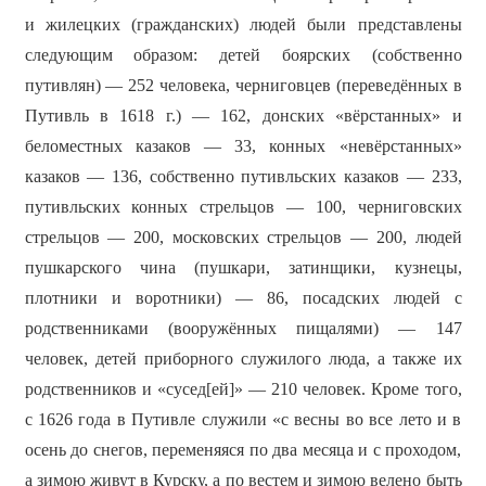
и жилецких (гражданских) людей были представлены
следующим образом: детей боярских (собственно
путивлян) — 252 человека, черниговцев (переведённых в
Путивль в 1618 г.) — 162, донских «вёрстанных» и
беломестных казаков — 33, конных «невёрстанных»
казаков — 136, собственно путивльских казаков — 233,
путивльских конных стрельцов — 100, черниговских
стрельцов — 200, московских стрельцов — 200, людей
пушкарского чина (пушкари, затинщики, кузнецы,
плотники и воротники) — 86, посадских людей с
родственниками (вооружённых пищалями) — 147
человек, детей приборного служилого люда, а также их
родственников и «сусед[ей]» — 210 человек. Кроме того,
с 1626 года в Путивле служили «с весны во все лето и в
осень до снегов, переменяяся по два месяца и с проходом,
а зимою живут в Курску, а по вестем и зимою велено быть