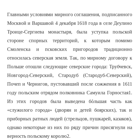
Главными условиями мирного соглашения, подписанного
Москвой и Варшавой 4 декабря 1618 года в селе Деулино
Троице-Сергиева монастыря, была уступка польской
стороне спорных территорий, к которым помимо
Смоленска и псковских пригородов традиционно
относилась северская земля. Так, по мирному договору к
Польше отошли следующие северские города: Трубчевск,
Новгород-Северский, Стародуб (Стародуб-Северский),
Почеп и Чернигов, пустовавший после сожжения в 1611
году польским отрядом полковника Самуила Горностая1.
Из этих городов была выведена бόльшая часть как
«служилого города» (дворян и детей боярских), так и
приборных ратных людей (стрельцов, пушкарей, казаков),
однако некоторые из них по ряду причин присягнули на
верность польскому королю2.