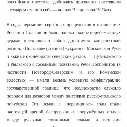
российском престоле, добиваясь признания настоящим
государем именно себя — короля Владислава IV Ваза.
В годы перемирия серьёзных прецедентов в отношениях
России и Польши не было, однако южное порубежье двух
держав представляло собой достаточно конфликтный
регион. «Польская» (степная) «украина» Московской Руси
и южные оконечности северских уездов — Путивльского
и Рыльского с соседними поветами5 Речи Посполитой (в
частности Новгород-Северским и его Роменской
волостью) — имели весьма условную конфигурацию
государственной границы, что неоднократно служило
поводом для раздоров между жителями русско-польского
порубежья. Эти земли в «перемирные» годы стали
настоящей ареной беспрерывных вооружённых стычек
между русскими служилыми людьми и ватагами