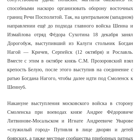
способными наскоро организовать оборону восточных
границ Речи Посполитой. Так, на центральном (западном)
направлении ещё до подхода главного войска Шеина и
Измайлова отряд Фёдора Сухотина 18 декабря занял
Дорогобуж, выступивший из Калуги стольник Богдан
Нагой — Кричев, Серпейск (12 октября) и Рославль.
Вместе с этим в октябре князь С.М. Прозоровский взял
крепость Белую, после этого выступив на соединение с
ратью Богдана Нагого, чтобы далее идти под Смоленск к
Шеину6.
Накануне выступления московского войска в сторону
Смоленска при воеводах князе Андрее Фёдоровиче
Литвинове-Мосальском и Игнате Андреевиче Уварове
«служилый город» Путивля в лице дворян и детей
боярских, а также местные сообщества приборных ратных