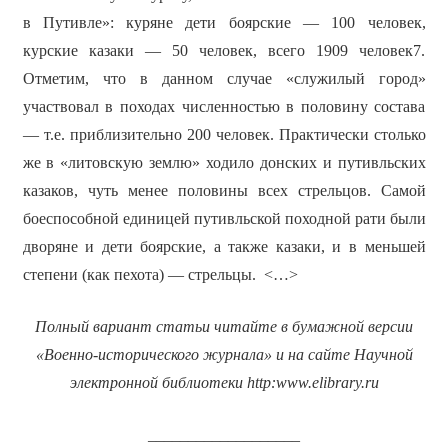
в Путивле»: куряне дети боярские — 100 человек,
курские казаки — 50 человек, всего 1909 человек7.
Отметим, что в данном случае «служилый город»
участвовал в походах численностью в половину состава
— т.е. приблизительно 200 человек. Практически столько
же в «литовскую землю» ходило донских и путивльских
казаков, чуть менее половины всех стрельцов. Самой
боеспособной единицей путивльской походной рати были
дворяне и дети боярские, а также казаки, и в меньшей
степени (как пехота) — стрельцы. <…>
Полный вариант статьи читайте в бумажной версии
«Военно-исторического журнала» и на сайте Научной
электронной библиотеки
http
:
www
.
elibrary
.
ru
___________________