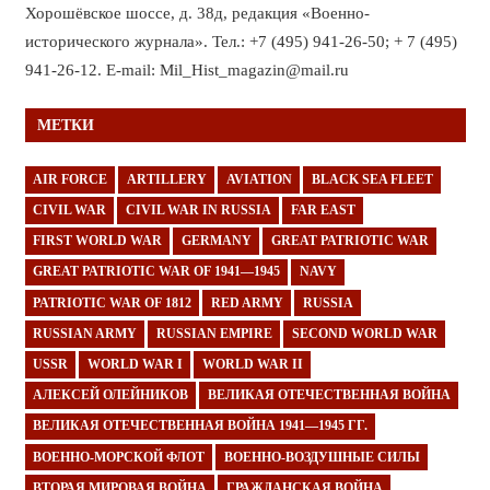
Хорошёвское шоссе, д. 38д, редакция «Военно-
исторического журнала». Тел.: +7 (495) 941-26-50; + 7 (495)
941-26-12. E-mail: Mil_Hist_magazin@mail.ru
МЕТКИ
AIR FORCE
ARTILLERY
AVIATION
BLACK SEA FLEET
CIVIL WAR
CIVIL WAR IN RUSSIA
FAR EAST
FIRST WORLD WAR
GERMANY
GREAT PATRIOTIC WAR
GREAT PATRIOTIC WAR OF 1941—1945
NAVY
PATRIOTIC WAR OF 1812
RED ARMY
RUSSIA
RUSSIAN ARMY
RUSSIAN EMPIRE
SECOND WORLD WAR
USSR
WORLD WAR I
WORLD WAR II
АЛЕКСЕЙ ОЛЕЙНИКОВ
ВЕЛИКАЯ ОТЕЧЕСТВЕННАЯ ВОЙНА
ВЕЛИКАЯ ОТЕЧЕСТВЕННАЯ ВОЙНА 1941—1945 ГГ.
ВОЕННО-МОРСКОЙ ФЛОТ
ВОЕННО-ВОЗДУШНЫЕ СИЛЫ
ВТОРАЯ МИРОВАЯ ВОЙНА
ГРАЖДАНСКАЯ ВОЙНА