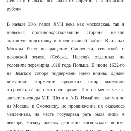
Севска и Рыльска высылали их обратно за «литовский
рубеж».
В начале 30-х годов XVII века как московская, так и
польская противоборствовавшие стороны начали
активную подготовку к предстоявшей войне. В планах
Москвы было возвращение Смоленска, северской и
псковской земель (Себежа, Невеля), отданных по
условиям перемирия 1618 года Польше. В июне 1632-го
на Земском соборе поддержали идею войны, однако
внезапное вторжение крымских татар вынудило
отсрочить её на некоторое время. Тем не менее уже в
августе воеводы М.Б. Шеин и А.В. Измайлов выступили
из Москвы к Смоленску, но продвижение их оказалось
медленным, на месте государева рать была лишь в
декабре. Началу боевых действий московского войска
сопутствовала удача: польские магнаты оказались не