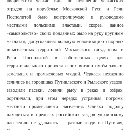
«воровских» черкас. Едва ли появление черкасских
отрядов на порубежье Московской Руси и Речи
Посполитой было контролируемо и руководимо
местными польскими властями, скорее, данное
«самовольство» своих подданных было на руку крупным
магнатам, допускавшим вольную колонизацию спорных
незаселённых территорий Московского государства и
Речи Посполитой в собственных целях, для
территориального прироста своих вотчин путём захвата
земельных и промысловых угодий. Черкасы незаконно
селились на городищах Путивльского и Рыльского уездов,
заводили пасеки, ловили рыбу в реках и озёрах,
бортничали, при этом нередко устраивая погромы
местного промыслового населения. Однако подолгу
находиться в пределах российских уездов украинскому
населению не удавалось — ратные люди из Путивля,