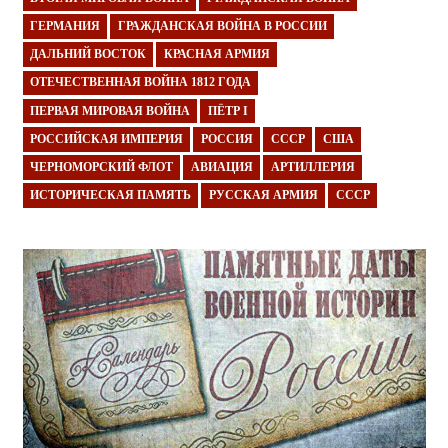
ГЕРМАНИЯ
ГРАЖДАНСКАЯ ВОЙНА В РОССИИ
ДАЛЬНИЙ ВОСТОК
КРАСНАЯ АРМИЯ
ОТЕЧЕСТВЕННАЯ ВОЙНА 1812 ГОДА
ПЕРВАЯ МИРОВАЯ ВОЙНА
ПЁТР I
РОССИЙСКАЯ ИМПЕРИЯ
РОССИЯ
СССР
США
ЧЕРНОМОРСКИЙ ФЛОТ
АВИАЦИЯ
АРТИЛЛЕРИЯ
ИСТОРИЧЕСКАЯ ПАМЯТЬ
РУССКАЯ АРМИЯ
СССР