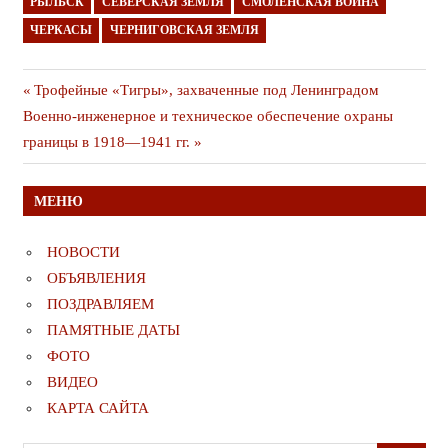
РЫЛЬСК
СЕВЕРСКАЯ ЗЕМЛЯ
СМОЛЕНСКАЯ ВОЙНА
ЧЕРКАСЫ
ЧЕРНИГОВСКАЯ ЗЕМЛЯ
Навигация
Предыдущая
Трофейные «Тигры», захваченные под Ленинградом
Следующая
публикация
Военно-инженерное и техническое обеспечение охраны
по
публикация
границы в 1918—1941 гг.
записям
МЕНЮ
НОВОСТИ
ОБЪЯВЛЕНИЯ
ПОЗДРАВЛЯЕМ
ПАМЯТНЫЕ ДАТЫ
ФОТО
ВИДЕО
КАРТА САЙТА