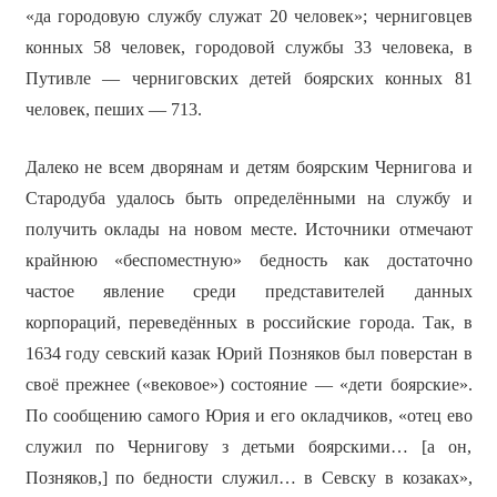
«да городовую службу служат 20 человек»; черниговцев
конных 58 человек, городовой службы 33 человека, в
Путивле — черниговских детей боярских конных 81
человек, пеших — 713.
Далеко не всем дворянам и детям боярским Чернигова и
Стародуба удалось быть определёнными на службу и
получить оклады на новом месте. Источники отмечают
крайнюю «беспоместную» бедность как достаточно
частое явление среди представителей данных
корпораций, переведённых в российские города. Так, в
1634 году севский казак Юрий Позняков был поверстан в
своё прежнее («вековое») состояние — «дети боярские».
По сообщению самого Юрия и его окладчиков, «отец ево
служил по Чернигову з детьми боярскими… [а он,
Позняков,] по бедности служил… в Севску в козаках»,