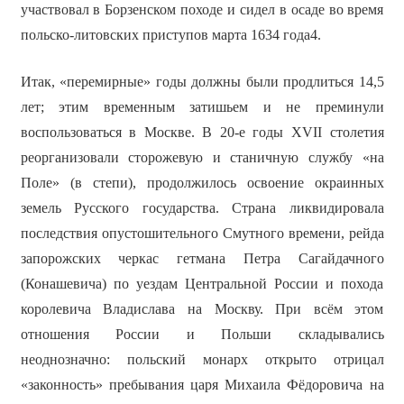
участвовал в Борзенском походе и сидел в осаде во время
польско-литовских приступов марта 1634 года4.
Итак, «перемирные» годы должны были продлиться 14,5
лет; этим временным затишьем и не преминули
воспользоваться в Москве. В 20-е годы XVII столетия
реорганизовали сторожевую и станичную службу «на
Поле» (в степи), продолжилось освоение окраинных
земель Русского государства. Страна ликвидировала
последствия опустошительного Смутного времени, рейда
запорожских черкас гетмана Петра Сагайдачного
(Конашевича) по уездам Центральной России и похода
королевича Владислава на Москву. При всём этом
отношения России и Польши складывались
неоднозначно: польский монарх открыто отрицал
«законность» пребывания царя Михаила Фёдоровича на