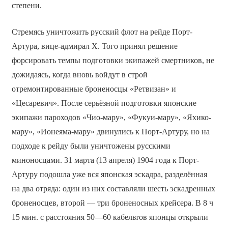
степени.
Стремясь уничтожить русский флот на рейде Порт-
Артура, вице-адмирал Х. Того принял решение
форсировать темпы подготовки экипажей смертников, не
дожидаясь, когда вновь войдут в строй
отремонтированные броненосцы «Ретвизан» и
«Цесаревич». После серьёзной подготовки японские
экипажи пароходов «Чио-мару», «Фукуи-мару», «Яхико-
мару», «Ионеяма-мару» двинулись к Порт-Артуру, но на
подходе к рейду были уничтожены русскими
миноносцами. 31 марта (13 апреля) 1904 года к Порт-
Артуру подошла уже вся японская эскадра, разделённая
на два отряда: один из них составляли шесть эскадренных
броненосцев, второй — три броненосных крейсера. В 8 ч
15 мин. с расстояния 50—60 кабельтов японцы открыли