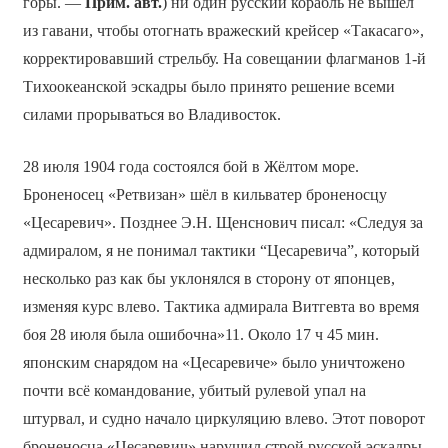
горы. —
Прим. авт.
) ни один русский корабль не вышел
из гавани, чтобы отогнать вражеский крейсер «Такасаго»,
корректировавший стрельбу. На совещании флагманов 1-й
Тихоокеанской эскадры было принято решение всеми
силами прорываться во Владивосток.
28 июля 1904 года состоялся бой в Жёлтом море.
Броненосец «Ретвизан» шёл в кильватер броненосцу
«Цесаревич». Позднее Э.Н. Щенснович писал: «Следуя за
адмиралом, я не понимал тактики “Цесаревича”, который
несколько раз как бы уклонялся в сторону от японцев,
изменяя курс влево. Тактика адмирала Витгевта во время
боя 28 июля была ошибочна»11. Около 17 ч 45 мин.
японским снарядом на «Цесаревиче» было уничтожено
почти всё командование, убитый рулевой упал на
штурвал, и судно начало циркуляцию влево. Этот поворот
броненосца «Цесаревич» нарушил строй русской эскадры.