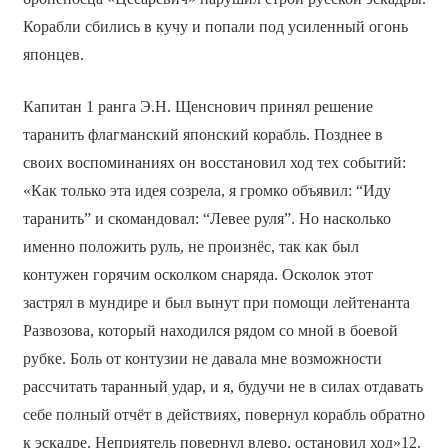
Корабли сбились в кучу и попали под усиленный огонь
японцев.
Капитан 1 ранга Э.Н. Щенснович принял решение
таранить флагманский японский корабль. Позднее в
своих воспоминаниях он восстановил ход тех событий:
«Как только эта идея созрела, я громко объявил: “Иду
таранить” и скомандовал: “Левее руля”. Но насколько
именно положить руль, не произнёс, так как был
контужен горячим осколком снаряда. Осколок этот
застрял в мундире и был вынут при помощи лейтенанта
Развозова, который находился рядом со мной в боевой
рубке. Боль от контузии не давала мне возможности
рассчитать таранный удар, и я, будучи не в силах отдавать
себе полный отчёт в действиях, повернул корабль обратно
к эскадре. Неприятель повернул влево, остановил ход»12.