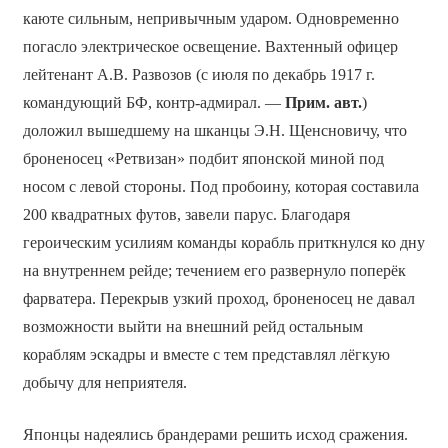
каюте сильным, непривычным ударом. Одновременно
погасло электрическое освещение. Вахтенный офицер
лейтенант А.В. Развозов (с июля по декабрь 1917 г.
командующий БФ, контр-адмирал. —
Прим. авт.
)
доложил вышедшему на шканцы Э.Н. Щенсновичу, что
броненосец «Ретвизан» подбит японской миной под
носом с левой стороны. Под пробоину, которая составила
200 квадратных футов, завели парус. Благодаря
героическим усилиям команды корабль приткнулся ко дну
на внутреннем рейде; течением его развернуло поперёк
фарватера. Перекрыв узкий проход, броненосец не давал
возможности выйти на внешний рейд остальным
кораблям эскадры и вместе с тем представлял лёгкую
добычу для неприятеля.
Японцы надеялись брандерами решить исход сражения.