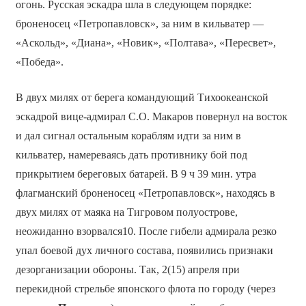
огонь. Русская эскадра шла в следующем порядке:
броненосец «Петропавловск», за ним в кильватер —
«Аскольд», «Диана», «Новик», «Полтава», «Пересвет»,
«Победа».
В двух милях от берега командующий Тихоокеанской
эскадрой вице-адмирал С.О. Макаров повернул на восток
и дал сигнал остальным кораблям идти за ним в
кильватер, намереваясь дать противнику бой под
прикрытием береговых батарей. В 9 ч 39 мин. утра
флагманский броненосец «Петропавловск», находясь в
двух милях от маяка на Тигровом полуострове,
неожиданно взорвался10. После гибели адмирала резко
упал боевой дух личного состава, появились признаки
дезорганизации обороны. Так, 2(15) апреля при
перекидной стрельбе японского флота по городу (через