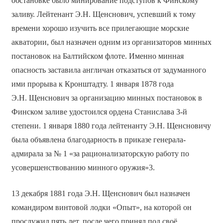
обстановке было минирование подступов к Финскому
заливу. Лейтенант Э.Н. Щенснович, успевший к тому
времени хорошо изучить все прилегающие морские
акватории, был назначен одним из организаторов минных
постановок на Балтийском флоте. Именно минная
опасность заставила англичан отказаться от задуманного
ими прорыва к Кронштадту. 1 января 1878 года
Э.Н. Щенснович за организацию минных постановок в
Финском заливе удостоился ордена Станислава 3-й
степени. 1 января 1880 года лейтенанту Э.Н. Щенсновичу
была объявлена благодарность в приказе генерала-
адмирала за № 1 «за рационализаторскую работу по
усовершенствованию минного оружия»3.
13 декабря 1881 года Э.Н. Щенснович был назначен
командиром винтовой лодки «Опыт», на которой он
прослужил пять лет, после чего принял под своё