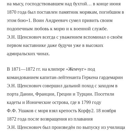
на мысу, господствовавшем над бухтой… в конце июня
1870 года был поставлен памятник морякам, погибшим в
этом бою»1. Воин Андреевич сумел привить своим
подопечным любовь к морю и к военной службе.
Э.Н. Щенснович всегда с уважением вспоминал о своём
первом наставнике даже будучи уже в высоких
адмиральских чинах.
В 1871—1872 гг. на клипере «Жемчуг» под
командованием капитан-лейтенанта Геркена гардемарин
Э.Н. Щенснович совершил дальний поход с заходом в
порта Дании, Франции, Греции и Турции. Посетили
кадеты и Ионические острова, где в 1799 году
Ф.Ф. Ушаков с моря взял крепость Корфу2. 18 ноября
1872 года после возвращения из плавания
Э.Н. Щенснович был произведён по выпуску из училища