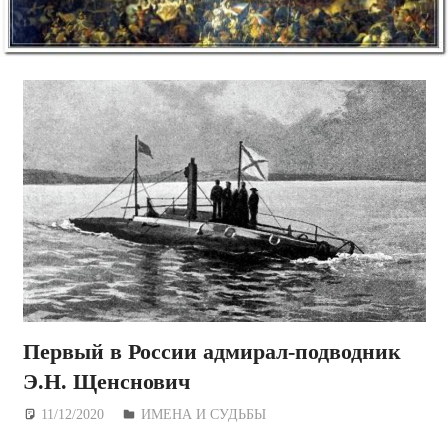
Первый в России адмирал-подводник
Э.Н. Щенснович
11/12/2020
Дежурный по Редакции
ИМЕНА И СУДЬБЫ