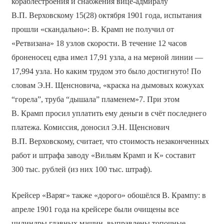
кораблестроения и снабжения вице-адмиралу
В.П. Верховскому 15(28) октября 1901 года, испытания
прошли «скандально»: В. Крамп не получил от
«Ретвизана» 18 узлов скорости. В течение 12 часов
броненосец едва имел 17,91 узла, а на мерной линии —
17,994 узла. Но каким трудом это было достигнуто! По
словам Э.Н. Щенсновича, «краска на дымовых кожухах
“горела”, труба “дышала” пламенем»7. При этом
В. Крамп просил уплатить ему деньги в счёт последнего
платежа. Комиссия, доносил Э.Н. Щенснович
В.П. Верховскому, считает, что стоимость незаконченных
работ и штрафа заводу «Вильям Крамп и К» составит
300 тыс. рублей (из них 100 тыс. штраф).
Крейсер «Варяг» также «дорого» обошёлся В. Крампу: в
апреле 1901 года на крейсере были очищены все
цилиндры главных машин, выправлены топочные