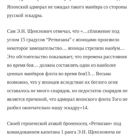
Японский адмирал не ожидал такого манёвра со стороны
русской эскадры.
Сам Э.Н. Щенснович отмечал, что «…сближение под
углом 15 градусов “Ретвизана” с японцами произвело
некоторое замешательство… японцы стреляли наобум…
Это обстоятельство показывает, что перемена расстояния
во время боя… должна составлять один из наиболее
ценных манёвров флота во время боя13… Весьма
возможно, что у японцев вследствие их беглого огня
оставалось не много снарядов, но недостаток снарядов не
является причиной, что адмирал японского флота Того не
разбил окончательно нашу эскадру»14.
Своей героической атакой броненосец «Ретвизан» под
командованием капитана 1 ранга Э.Н. Щенсновича не