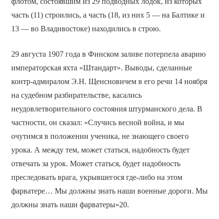
флотом, состоявшим из 29 подводных лодок, из которых
часть (11) строились, а часть (18, из них 5 — на Балтике и
13 — во Владивостоке) находились в строю.
29 августа 1907 года в Финском заливе потерпела аварию
императорская яхта «Штандарт». Выводы, сделанные
контр-адмиралом Э.Н. Щенсновичем в его речи 14 ноября
на судебном разбирательстве, касались
неудовлетворительного состояния штурманского дела. В
частности, он сказал: «Случись весной война, и мы
очутимся в положении ученика, не знающего своего
урока. А между тем, может статься, надобность будет
отвечать за урок. Может статься, будет надобность
преследовать врага, укрывшегося где-либо на этом
фарватере… Мы должны знать наши военные дороги. Мы
должны знать наши фарватеры»20.