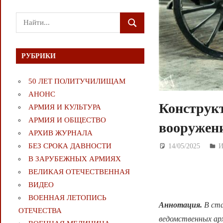
Поиск
ПОИСК
для:
РУБРИКИ
50 ЛЕТ ПОЛИТУЧИЛИЩАМ
АНОНС
Конструкт
АРМИЯ И КУЛЬТУРА
АРМИЯ И ОБЩЕСТВО
вооружен
АРХИВ ЖУРНАЛА
БЕЗ СРОКА ДАВНОСТИ
14/05/2025
Д
И
В ЗАРУБЕЖНЫХ АРМИЯХ
ВЕЛИКАЯ ОТЕЧЕСТВЕННАЯ
ВИДЕО
ВОЕННАЯ ЛЕТОПИСЬ
Аннотация.
В ста
ОТЕЧЕСТВА
ведомственных ар