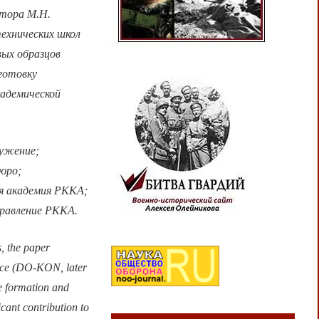
ктора М.Н.
ехнических школ
вых образцов
готовку
кадемической
ружение;
юро;
я академия РККА;
правление РККА.
, the paper
ffice (DO-KON, later
he formation and
cant contribution to