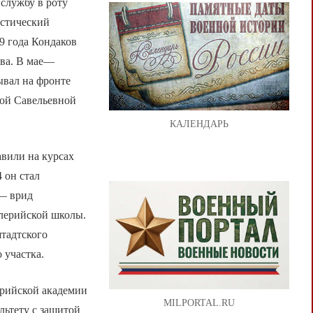
службу в роту
истический
19 года Кондаков
ава. В мае—
ывал на фронте
рой Савельевной
КАЛЕНДАРЬ
авили на курсах
 он стал
 — врид
ллерийской школы.
тадтского
 участка.
ерийской академии
MILPORTAL.RU
льтету с защитой