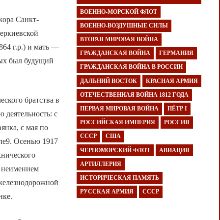
ВОЕННО-МОРСКОЙ ФЛОТ
жора Санкт-
ВОЕННО-ВОЗДУШНЫЕ СИЛЫ
веркиевской
ВТОРАЯ МИРОВАЯ ВОЙНА
4 г.р.) и мать —
ГРАЖДАНСКАЯ ВОЙНА
ГЕРМАНИЯ
рых был будущий
ГРАЖДАНСКАЯ ВОЙНА В РОССИИ
ДАЛЬНИЙ ВОСТОК
КРАСНАЯ АРМИЯ
ОТЕЧЕСТВЕННАЯ ВОЙНА 1812 ГОДА
ского братства в
ПЕРВАЯ МИРОВАЯ ВОЙНА
ПЁТР I
ю деятельность: с
РОССИЙСКАЯ ИМПЕРИЯ
РОССИЯ
янка, с мая по
СССР
США
ле9. Осенью 1917
ЧЕРНОМОРСКИЙ ФЛОТ
АВИАЦИЯ
хнического
АРТИЛЛЕРИЯ
а неимением
ИСТОРИЧЕСКАЯ ПАМЯТЬ
 железнодорожной
РУССКАЯ АРМИЯ
СССР
нке.