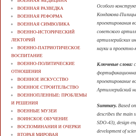
ВОЕННАЯ МЕДИЦИНА
Особого конструк
ВОЕННАЯ РАЗВЕДКА
Кондакова-Пилицы
ВОЕННАЯ РЕФОРМА
проектирования во
ВОЕННАЯ СИМВОЛИКА
советского артил
ВОЕННО-ИСТОРИЧЕСКИЙ
артиллерийских и
ЛЕКТОРИЙ
ВОЕННО-ПАТРИОТИЧЕСКОЕ
науки и проектно-
ВОСПИТАНИЕ
ВОЕННО-ПОЛИТИЧЕСКИE
Ключевые слова:
с
ОТНОШЕНИЯ
фортификационная
ВОЕННОЕ ИСКУССТВО
проектирование в
ВОЕННОЕ СТРОИТЕЛЬСТВО
Артиллерийский н
ВОЕННОПЛЕННЫЕ: ПРОБЛЕМЫ
И РЕШЕНИЯ
Summary.
Based on 
ВОЕННЫЕ МУЗЕИ
describes the main s
ВОИНСКОЕ ОБУЧЕНИЕ
SDO-43), design engi
ВОСПОМИНАНИЯ И ОЧЕРКИ
development of scien
ВТОРАЯ МИРОВАЯ