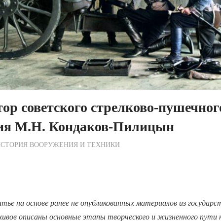
ор советского стрелково-пушечног
ия М.Н. Кондаков-Пилицын
ежурный по Редакции
СТОРИЯ ВООРУЖЕНИЯ И ТЕХНИКИ
тье на основе ранее не опубликованных материалов из государс
хивов описаны основные этапы творческого и жизненного пути 