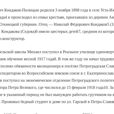
ч Кондаков-Пилицын родился 3 ноября 1898 года в селе Усть-И
зда4 и происходил из семьи крестьян, приехавших из деревни А
Олонецкой губернии. Отец — Николай Фёдорович Кондаков5 (186
 Кондакова (Седова)6 имели шестерых детей7, средним из кото
р-конструктор.
сельской школы Михаил поступил в Реальное училище единоверче
шив обучение весной 1917 года8. В том же году он начал трудову
исполнял обязанности милиционера в посёлке Петроградская Слав
кспедитором во Всероссийском земском союзе в г. Екатеринослав
в поступил на экономическое отделение Петроградского полите
ора Петра Великого, где числился до 15 февраля 1918 года10. З
ие в указанный период он был вынужден работать грузчиком на
 Проживал бедный студент в доме по ул. Гарской в Петро-Славя