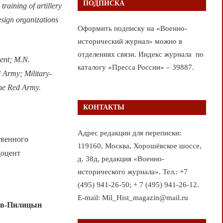
ПОДПИСКА
training of artillery
esign organizations
Оформить подписку на «Военно-
исторический журнал» можно в
отделениях связи. Индекс журнала по
ment; M.N.
каталогу «Пресса России» – 39887.
 Army; Military-
the Red Army.
КОНТАКТЫ
Адрес редакции для переписки:
твенного
119160, Москва, Хорошёвское шоссе,
доцент
д. 38д, редакция «Военно-
исторического журнала». Тел.: +7
(495) 941-26-50; + 7 (495) 941-26-12.
E-mail: Mil_Hist_magazin@mail.ru
ков-Пилицын