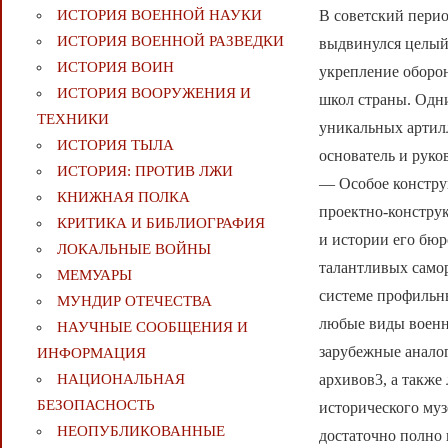
В советский перио
ИСТОРИЯ ВОЕННОЙ НАУКИ
ИСТОРИЯ ВОЕННОЙ РАЗВЕДКИ
выдвинулся целый
ИСТОРИЯ ВОИН
укрепление оборо
ИСТОРИЯ ВООРУЖЕНИЯ И
школ страны. Одни
ТЕХНИКИ
уникальных артил
ИСТОРИЯ ТЫЛА
основатель и рук
ИСТОРИЯ: ПРОТИВ ЛЖИ
— Особое констру
КНИЖНАЯ ПОЛКА
проектно-констру
КРИТИКА И БИБЛИОГРАФИЯ
и истории его бюр
ЛОКАЛЬНЫЕ ВОЙНЫ
талантливых само
МЕМУАРЫ
системе профильн
МУНДИР ОТЕЧЕСТВА
любые виды военн
НАУЧНЫЕ СООБЩЕНИЯ И
зарубежные анало
ИНФОРМАЦИЯ
архивов3, а такж
НАЦИОНАЛЬНАЯ
БЕЗОПАСНОСТЬ
исторического му
НЕОПУБЛИКОВАННЫЕ
достаточно полно 