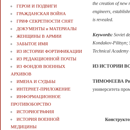
the creation of new m
ГЕРОИ И ПОДВИГИ
engineers, establish
ГРАЖДАНСКАЯ ВОЙНА
is revealed.
ГРИФ СЕКРЕТНОСТИ СНЯТ
ДОКУМЕНТЫ и МАТЕРИАЛЫ
Keywords:
Soviet de
ЖЕНЩИНЫ В АРМИИ
Kondakov-Pilitsyn; 
ЗАБЫТОЕ ИМЯ
Technical Academy o
ИЗ ИСТОРИИ ФОРТИФИКАЦИИ
ИЗ РЕДАКЦИОННОЙ ПОЧТЫ
ИЗ ИСТОРИИ В
ИЗ ФОНДОВ ВОЕННЫХ
АРХИВОВ
ТИМОФЕЕВА Рим
ИМЕНА И СУДЬБЫ
университета про
ИНТЕРНЕТ-ПРИЛОЖЕНИЕ
ИНФОРМАЦИОННОЕ
ПРОТИВОБОРСТВО
ИСТОРИОГРАФИЯ
Конструкто
ИСТОРИЯ ВОЕННОЙ
МЕДИЦИНЫ