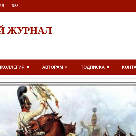
ЕН
RSS
Й ЖУРНАЛ
ДКОЛЛЕГИЯ
АВТОРАМ
ПОДПИСКА
КОНТ