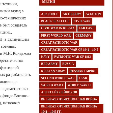
МЕТКИ
и техники,
льный вклад в
AIR FORCE
ARTILLERY
AVIATION
но-технических
BLACK SEA FLEET
CIVIL WAR
в был создатель
CIVIL WAR IN RUSSIA
FAR EAST
ицын1,
FIRST WORLD WAR
GERMANY
Н, в дальнейшем
GREAT PATRIOTIC WAR
х военных
GREAT PATRIOTIC WAR OF 1941—1945
ии М.Н. Кондакова
NAVY
PATRIOTIC WAR OF 1812
бретательства
RED ARMY
RUSSIA
ффективной
RUSSIAN ARMY
RUSSIAN EMPIRE
ых разрабатывать
SECOND WORLD WAR
USSR
сходившие
WORLD WAR I
WORLD WAR II
и ведомственных
АЛЕКСЕЙ ОЛЕЙНИКОВ
м фонде Военно-
ВЕЛИКАЯ ОТЕЧЕСТВЕННАЯ ВОЙНА
, позволяет
ВЕЛИКАЯ ОТЕЧЕСТВЕННАЯ ВОЙНА
1941—1945 ГГ.