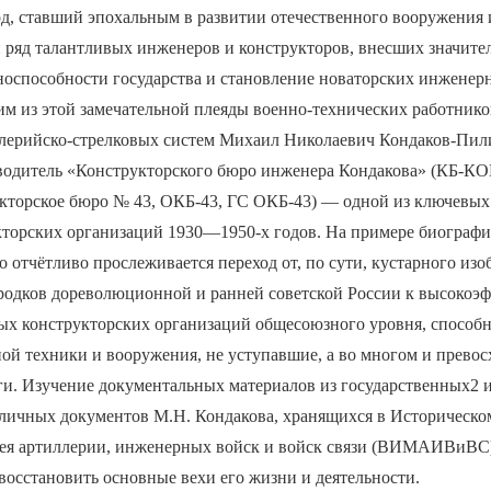
д, ставший эпохальным в развитии отечественного вооружения 
 ряд талантливых инженеров и конструкторов, внесших значите
носпособности государства и становление новаторских инженер
м из этой замечательной плеяды военно-технических работнико
лерийско-стрелковых систем Михаил Николаевич Кондаков-Пил
оводитель «Конструкторского бюро инженера Кондакова» (КБ-КО
кторское бюро № 43, ОКБ-43, ГС ОКБ-43) — одной из ключевы
кторских организаций 1930—1950-х годов. На примере биограф
о отчётливо прослеживается переход от, по сути, кустарного изо
родков дореволюционной и ранней советской России к высокоэ
ых конструкторских организаций общесоюзного уровня, способн
ой техники и вооружения, не уступавшие, а во многом и прево
ги. Изучение документальных материалов из государственных2 
е личных документов М.Н. Кондакова, хранящихся в Историческо
зея артиллерии, инженерных войск и войск связи (ВИМАИВиВС)
восстановить основные вехи его жизни и деятельности.