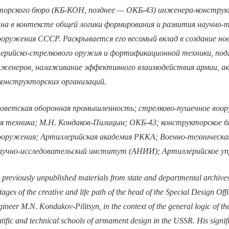
торского бюро (КБ-КОН, позднее — ОКБ-43) инженера-констру
на в контексте общей логики формирования и развития научно-т
оружения СССР. Раскрывается его весомый вклад в создание но
лерийско-стрелкового оружия и фортификационной техники, под
нженеров, налаживание эффективного взаимодействия армии, а
конструкторских организаций.
оветская оборонная промышленность; стрелково-пушечное воо
 техника; М.Н. Кондаков-Пилицын; ОКБ-43; конструкторское б
ооружения; Артиллерийская академия РККА; Военно-техническа
аучно-исследовательский институт (АНИИ); Артиллерийское у
previously unpublished materials from state and departmental archives
tages of the creative and life path of the head of the Special Design O
neer M.N. Kondakov-Pilitsyn, in the context of the general logic of t
tific and technical schools of armament design in the USSR. His signifi