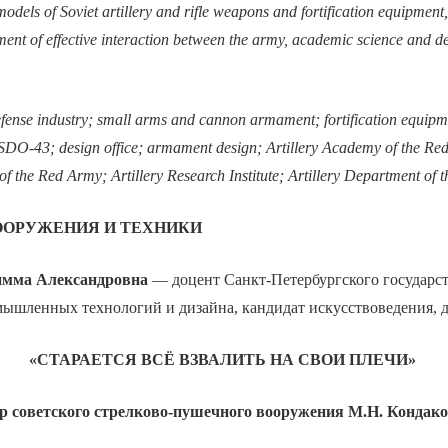
odels of Soviet artillery and rifle weapons and fortification equipment, 
ment of effective interaction between the army, academic science and d
fense industry; small arms and cannon armament; fortification equip
SDO-43; design office; armament design; Artillery Academy of the Red
f the Red Army; Artillery Research Institute; Artillery Department of 
ООРУЖЕНИЯ И ТЕХНИКИ
ма Александровна
— доцент Санкт-Петербургского государс
мышленных технологий и дизайна, кандидат искусствоведения, 
«СТАРАЕТСЯ ВСЁ ВЗВАЛИТЬ НА СВОИ ПЛЕЧИ»
р советского стрелково-пушечного вооружения М.Н. Конда