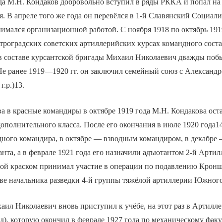
да М.Н. Кондаков добровольно вступил в ряды РККА и попал на 
я. В апреле того же года он перевёлся в 1-й Славянский Социал
анимался организационной работой. С ноября 1918 по октябрь 19
етроградских советских артиллерийских курсах командного сост
 в составе курсантской бригады Михаил Николаевич дважды поб
Не ранее 1919—1920 гг. он заключил семейный союз с Александ
г.р.)13.
а в красные командиры в октябре 1919 года М.Н. Кондакова ост
ополнительного класса. После его окончания в июле 1920 года14
ного командира, в октябре — взводным командиром, в декабре
та, а в феврале 1921 года его назначили адъютантом 2-й Арти
дой краском принимал участие в операции по подавлению Кронш
тве начальника разведки 4-й группы тяжёлой артиллерии Южного
аил Николаевич вновь приступил к учёбе, на этот раз в Артилл
д), которую окончил в феврале 1927 года по механическому факу