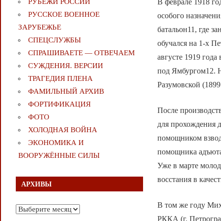
В феврале 1918 го
РУБЕЖИ РОССИИ
РУССКОЕ ВОЕННОЕ
особого назначени
ЗАРУБЕЖЬЕ
батальон11, где з
СПЕЦСЛУЖБЫ
обучался на 1-х П
СПРАШИВАЕТЕ — ОТВЕЧАЕМ
августе 1919 года
СУЖДЕНИЯ. ВЕРСИИ
под Ямбургом12. 
ТРАГЕДИЯ ПЛЕНА
Разумовской (1899 
ФАМИЛЬНЫЙ АРХИВ
ФОРТИФИКАЦИЯ
После производств
ФОТО
для прохождения д
ХОЛОДНАЯ ВОЙНА
помощником взвод
ЭКОНОМИКА И
помощника адъютан
ВООРУЖЁННЫЕ СИЛЫ
Уже в марте моло
восстания в качес
АРХИВЫ
В том же году Мих
Архивы
РККА (г. Петрогра