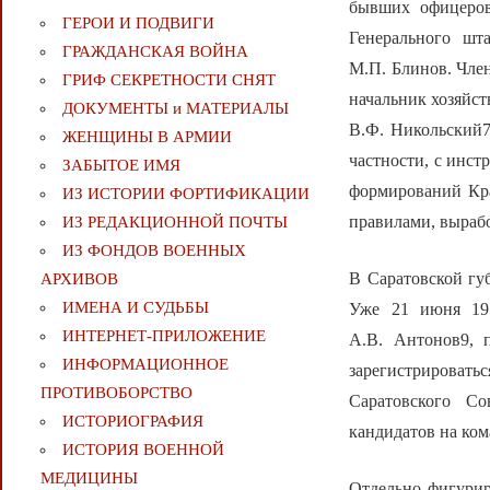
бывших офицеров
ГЕРОИ И ПОДВИГИ
Генерального шт
ГРАЖДАНСКАЯ ВОЙНА
М.П. Блинов. Чле
ГРИФ СЕКРЕТНОСТИ СНЯТ
начальник хозяйст
ДОКУМЕНТЫ и МАТЕРИАЛЫ
В.Ф. Никольский7.
ЖЕНЩИНЫ В АРМИИ
частности, с инс
ЗАБЫТОЕ ИМЯ
формирований Кра
ИЗ ИСТОРИИ ФОРТИФИКАЦИИ
правилами, выраб
ИЗ РЕДАКЦИОННОЙ ПОЧТЫ
ИЗ ФОНДОВ ВОЕННЫХ
В Саратовской гу
АРХИВОВ
ИМЕНА И СУДЬБЫ
Уже 21 июня 191
ИНТЕРНЕТ-ПРИЛОЖЕНИЕ
А.В. Антонов9, 
ИНФОРМАЦИОННОЕ
зарегистрироват
ПРОТИВОБОРСТВО
Саратовского Со
ИСТОРИОГРАФИЯ
кандидатов на ко
ИСТОРИЯ ВОЕННОЙ
МЕДИЦИНЫ
Отдельно фигурир