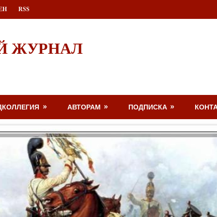
ЕН
RSS
Й ЖУРНАЛ
ДКОЛЛЕГИЯ
АВТОРАМ
ПОДПИСКА
КОНТ