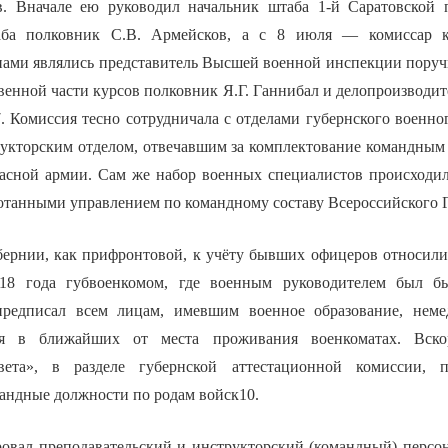
. Вначале ею руководил начальник штаба 1-й Саратовской 
аба полковник С.В. Армейсков, а с 8 июля — комиссар к
нами являлись представитель Высшей военной инспекции поруч
венной части курсов полковник Я.Г. Ганнибал и делопроизводит
 Комиссия тесно сотрудничала с отделами губернского военног
трукторским отделом, отвечавшим за комплектование командным
сной армии. Сам же набор военных специалистов происходил
отанными управлением по командному составу Всероссийского Г
бернии, как прифронтовой, к учёту бывших офицеров относилис
8 года губвоенкомом, где военным руководителем был б
предписал всем лицам, имевшим военное образование, неме
ься в ближайших от места проживания военкоматах. Вско
вета», в разделе губернской аттестационной комиссии, 
мандные должности по родам войск10.
овал преподавательский и инструкторский (командный) персо