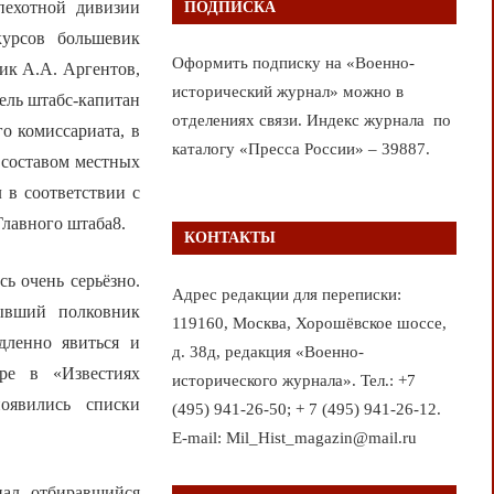
пехотной дивизии
ПОДПИСКА
урсов большевик
Оформить подписку на «Военно-
ик А.А. Аргентов,
исторический журнал» можно в
ель штабс-капитан
отделениях связи. Индекс журнала по
о комиссариата, в
каталогу «Пресса России» – 39887.
 составом местных
 в соответствии с
лавного штаба8.
КОНТАКТЫ
ь очень серьёзно.
Адрес редакции для переписки:
ывший полковник
119160, Москва, Хорошёвское шоссе,
дленно явиться и
д. 38д, редакция «Военно-
ре в «Известиях
исторического журнала». Тел.: +7
появились списки
(495) 941-26-50; + 7 (495) 941-26-12.
E-mail: Mil_Hist_magazin@mail.ru
нал, отбиравшийся