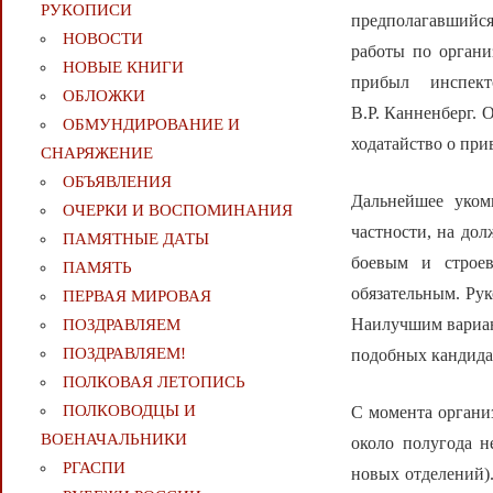
РУКОПИСИ
предполагавшийся
НОВОСТИ
работы по органи
НОВЫЕ КНИГИ
прибыл инспек
ОБЛОЖКИ
В.Р. Канненберг. 
ОБМУНДИРОВАНИЕ И
ходатайство о пр
СНАРЯЖЕНИЕ
ОБЪЯВЛЕНИЯ
Дальнейшее уком
ОЧЕРКИ И ВОСПОМИНАНИЯ
частности, на до
ПАМЯТНЫЕ ДАТЫ
боевым и строев
ПАМЯТЬ
обязательным. Рук
ПЕРВАЯ МИРОВАЯ
Наилучшим вариан
ПОЗДРАВЛЯЕМ
ПОЗДРАВЛЯЕМ!
подобных кандидат
ПОЛКОВАЯ ЛЕТОПИСЬ
ПОЛКОВОДЦЫ И
С момента органи
ВОЕНАЧАЛЬНИКИ
около полугода н
РГАСПИ
новых отделений).