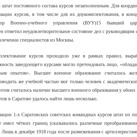
 штат постоянного состава курсов незаполненным. Для коорд
зации курсов, в том числе для их доукомплектования, в кон
тор Военно-учебного управления (ВУУ)15 бывший цар
Он отметил неудовлетворительное состояние дел с руководящим 
ивлечении специалистов из Москвы.
плектование курсов проходило уже в рамках правил, выр
лжность заведующего курсами могло претендовать лицо, «облад
ым опытом». Высшее военное образование считалось жел
оводить же учебной частью мог только человек с академически
том считалось наличие высшего военного образования у обоих 
ов в Саратове удалось найти лишь несколько.
зации 1-х Саратовских советских командных курсов штат их по
е имел чётких границ (сказывались различные преобразован
 Лишь в декабре 1918 года после размежевания с артиллеристам