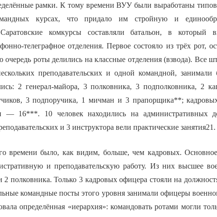
ределённые рамки. К тому времени ВУУ были выработаны типо
мандных курсах, что придало им стройную и единообра
Саратовские комкурсы составляли батальон, в который в
фонно-телеграфное отделения. Первое состояло из трёх рот, о
ю очередь роты делились на классные отделения (взвода). Все 
нескольких преподавательских и одной командной, занимали
ись: 2 генерал-майора, 3 полковника, 3 подполковника, 2 ка
учиков, 3 подпоручика, 1 мичман и 3 прапорщика**; кадров
и — 16***. 10 человек находились на административных д
реподавательских и 3 инструктора вели практические занятия21.
о времени было, как видим, больше, чем кадровых. Основно
стративную и преподавательскую работу. Из них высшее вое
и 2 полковника. Только 3 кадровых офицера стояли на должност
альные командные посты этого уровня занимали офицеры военно
овала определённая «иерархия»: командовать ротами могли тол