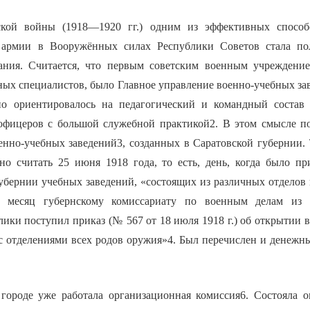
кой войны (1918—1920 гг.) одним из эффективных способ
 армии в Вооружённых силах Республики Советов стала по
вания. Считается, что первым советским военным учреждени
ных специалистов, было Главное управление военно-учебных за
ьно ориентировалось на педагогический и командный соста
офицеров с большой служебной практикой2. В этом смысле п
енно-учебных заведений3, созданных в Саратовской губернии. 
но считать 25 июня 1918 года, то есть, день, когда было п
убернии учебных заведений, «состоящих из различных отделов 
 месяц губернскому комиссариату по военным делам из с
ики поступил приказ (№ 567 от 18 июля 1918 г.) об открытии в
с отделениями всех родов оружия»4. Был перечислен и денежны
городе уже работала организационная комиссия6. Состояла 