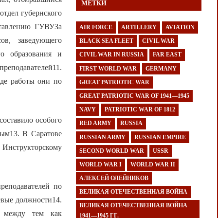
МЕТКИ
 отдел губернского
ставлению ГУВУЗа
AIR FORCE
ARTILLERY
AVIATION
ов, заведующего
BLACK SEA FLEET
CIVIL WAR
го образования и
CIVIL WAR IN RUSSIA
FAR EAST
преподавателей11.
FIRST WORLD WAR
GERMANY
оде работы они по
GREAT PATRIOTIC WAR
GREAT PATRIOTIC WAR OF 1941—1945
NAVY
PATRIOTIC WAR OF 1812
составило особого
RED ARMY
RUSSIA
ным13. В Саратове
RUSSIAN ARMY
RUSSIAN EMPIRE
 Инструкторскому
SECOND WORLD WAR
USSR
WORLD WAR I
WORLD WAR II
АЛЕКСЕЙ ОЛЕЙНИКОВ
реподавателей по
ВЕЛИКАЯ ОТЕЧЕСТВЕННАЯ ВОЙНА
евые должности14.
ВЕЛИКАЯ ОТЕЧЕСТВЕННАЯ ВОЙНА
, между тем как
1941—1945 ГГ.