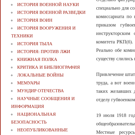
ИСТОРИЯ ВОЕННОЙ НАУКИ
специально для со
ИСТОРИЯ ВОЕННОЙ РАЗВЕДКИ
комиссариата по 
ИСТОРИЯ ВОИН
приказом губвое
ИСТОРИЯ ВООРУЖЕНИЯ И
инструкторским 
ТЕХНИКИ
комитета РКП(б).
ИСТОРИЯ ТЫЛА
Реально обе коми
ИСТОРИЯ: ПРОТИВ ЛЖИ
существу слились 
КНИЖНАЯ ПОЛКА
КРИТИКА И БИБЛИОГРАФИЯ
Привлечение штат
ЛОКАЛЬНЫЕ ВОЙНЫ
труда, а вот вое
МЕМУАРЫ
МУНДИР ОТЕЧЕСТВА
таких желавших 
НАУЧНЫЕ СООБЩЕНИЯ И
отделу губвоенком
ИНФОРМАЦИЯ
НАЦИОНАЛЬНАЯ
19 июля 1918 год
БЕЗОПАСНОСТЬ
общеобразователь
НЕОПУБЛИКОВАННЫЕ
Местные ресурс