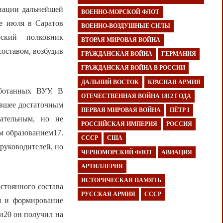
инации дальнейшей
ВОЕННО-МОРСКОЙ ФЛОТ
це июля в Саратов
ВОЕННО-ВОЗДУШНЫЕ СИЛЫ
ский полковник
ВТОРАЯ МИРОВАЯ ВОЙНА
составом, возбудив
ГРАЖДАНСКАЯ ВОЙНА
ГЕРМАНИЯ
ГРАЖДАНСКАЯ ВОЙНА В РОССИИ
ДАЛЬНИЙ ВОСТОК
КРАСНАЯ АРМИЯ
аботанных ВУУ. В
ОТЕЧЕСТВЕННАЯ ВОЙНА 1812 ГОДА
авшее достаточным
ПЕРВАЯ МИРОВАЯ ВОЙНА
ПЁТР I
ательным, но не
РОССИЙСКАЯ ИМПЕРИЯ
РОССИЯ
м образованием17.
СССР
США
руководителей, но
ЧЕРНОМОРСКИЙ ФЛОТ
АВИАЦИЯ
АРТИЛЛЕРИЯ
ИСТОРИЧЕСКАЯ ПАМЯТЬ
стоянного состава
РУССКАЯ АРМИЯ
СССР
ия и формирование
и20 он получил на