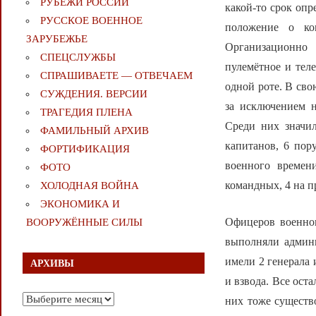
РУБЕЖИ РОССИИ
какой-то срок оп
РУССКОЕ ВОЕННОЕ
положение о ко
ЗАРУБЕЖЬЕ
Организационно 
СПЕЦСЛУЖБЫ
пулемётное и теле
СПРАШИВАЕТЕ — ОТВЕЧАЕМ
одной роте. В сво
СУЖДЕНИЯ. ВЕРСИИ
за исключением 
ТРАГЕДИЯ ПЛЕНА
Среди них значил
ФАМИЛЬНЫЙ АРХИВ
капитанов, 6 пор
ФОРТИФИКАЦИЯ
военного времен
ФОТО
командных, 4 на п
ХОЛОДНАЯ ВОЙНА
ЭКОНОМИКА И
Офицеров военног
ВООРУЖЁННЫЕ СИЛЫ
выполняли админи
имели 2 генерала 
АРХИВЫ
и взвода. Все ост
Архивы
них тоже существ