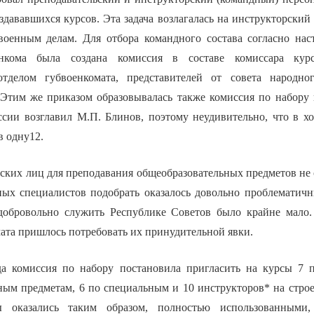
здававшихся курсов. Эта задача возлагалась на инструкторский
военным делам. Для отбора командного состава согласно на
нкома была создана комиссия в составе комиссара курс
отделом губвоенкомата, представителей от совета народно
 Этим же приказом образовывалась также комиссия по набору 
ссии возглавил М.П. Блинов, поэтому неудивительно, что в х
в одну12.
ских лиц для преподавания общеобразовательных предметов не 
нных специалистов подобрать оказалось довольно проблематич
добровольно служить Республике Советов было крайне мало.
ата пришлось потребовать их принудительной явки.
а комиссия по набору постановила пригласить на курсы 7 п
ным предметам, 6 по специальным и 10 инструкторов* на стро
ы оказались таким образом, полностью использованными