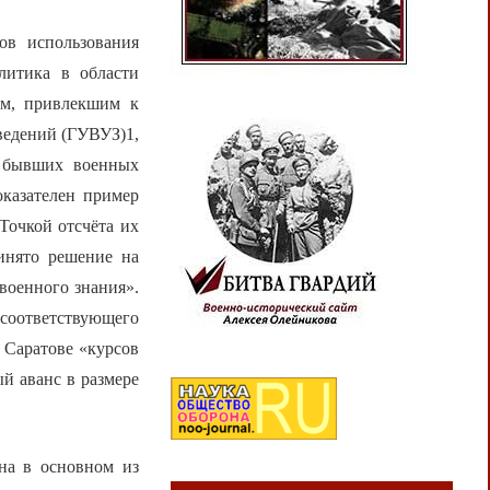
ов использования
литика в области
ем, привлекшим к
ведений (ГУВУЗ)1,
в бывших военных
оказателен пример
Точкой отсчёта их
ринято решение на
военного знания».
оответствующего
 Саратове «курсов
й аванс в размере
она в основном из