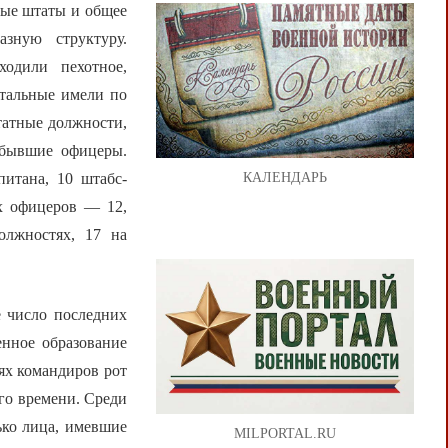
вые штаты и общее
зную структуру.
ходили пехотное,
стальные имели по
штатные должности,
 бывшие офицеры.
питана, 10 штабс-
КАЛЕНДАРЬ
ых офицеров — 12,
олжностях, 17 на
е число последних
нное образование
ях командиров рот
го времени. Среди
ько лица, имевшие
MILPORTAL.RU