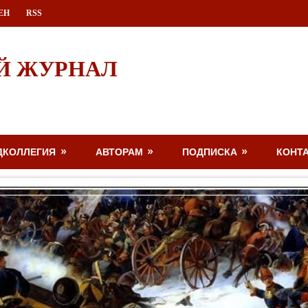
ЕН
RSS
Й ЖУРНАЛ
ДКОЛЛЕГИЯ
АВТОРАМ
ПОДПИСКА
КОНТ