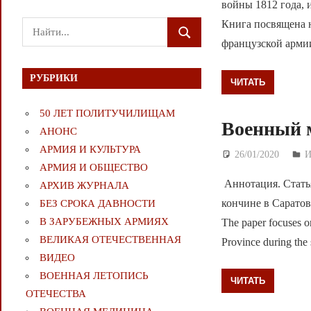
войны 1812 года, 
Книга посвящена 
Поиск
ПОИСК
французской армии
для:
РУБРИКИ
ЧИТАТЬ
50 ЛЕТ ПОЛИТУЧИЛИЩАМ
Военный м
АНОНС
АРМИЯ И КУЛЬТУРА
26/01/2020
Д
И
АРМИЯ И ОБЩЕСТВО
Аннотация. Статья
АРХИВ ЖУРНАЛА
кончине в Саратов
БЕЗ СРОКА ДАВНОСТИ
В ЗАРУБЕЖНЫХ АРМИЯХ
The paper focuses on
ВЕЛИКАЯ ОТЕЧЕСТВЕННАЯ
Province during th
ВИДЕО
ВОЕННАЯ ЛЕТОПИСЬ
ЧИТАТЬ
ОТЕЧЕСТВА