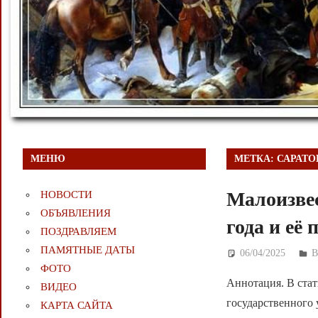
МЕНЮ
МЕТКА:
САРАТО
Малоизве
НОВОСТИ
ОБЪЯВЛЕНИЯ
года и её
ПОЗДРАВЛЯЕМ
ПАМЯТНЫЕ ДАТЫ
06/04/2025
Д
ФОТО
Аннотация. В стат
ВИДЕО
государственного 
КАРТА САЙТА