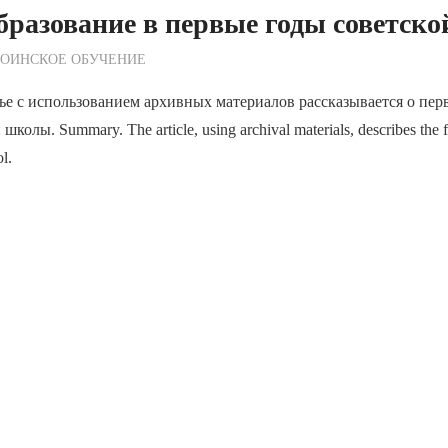
бразование в первые годы советско
ежурный по Редакции
ВОИНСКОЕ ОБУЧЕНИЕ
ье с использованием архивных материалов рассказывается о пер
олы. Summary. The article, using archival materials, describes the fir
l.