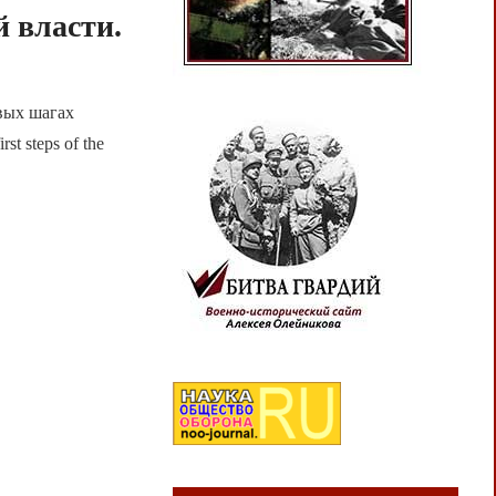
й власти.
вых шагах
st steps of the