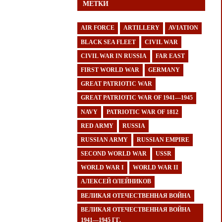
МЕТКИ
AIR FORCE
ARTILLERY
AVIATION
BLACK SEA FLEET
CIVIL WAR
CIVIL WAR IN RUSSIA
FAR EAST
FIRST WORLD WAR
GERMANY
GREAT PATRIOTIC WAR
GREAT PATRIOTIC WAR OF 1941—1945
NAVY
PATRIOTIC WAR OF 1812
RED ARMY
RUSSIA
RUSSIAN ARMY
RUSSIAN EMPIRE
SECOND WORLD WAR
USSR
WORLD WAR I
WORLD WAR II
АЛЕКСЕЙ ОЛЕЙНИКОВ
ВЕЛИКАЯ ОТЕЧЕСТВЕННАЯ ВОЙНА
ВЕЛИКАЯ ОТЕЧЕСТВЕННАЯ ВОЙНА
1941—1945 ГГ.