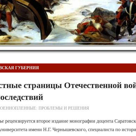
ВСКАЯ ГУБЕРНИЯ
стные страницы Отечественной во
 последствий
ежурный по Редакции
ВОЕННОПЛЕННЫЕ: ПРОБЛЕМЫ И РЕШЕНИЯ
ье рецензируется второе издание монографии доцента Саратовск
университета имени Н.Г. Чернышевского, специалиста по истор