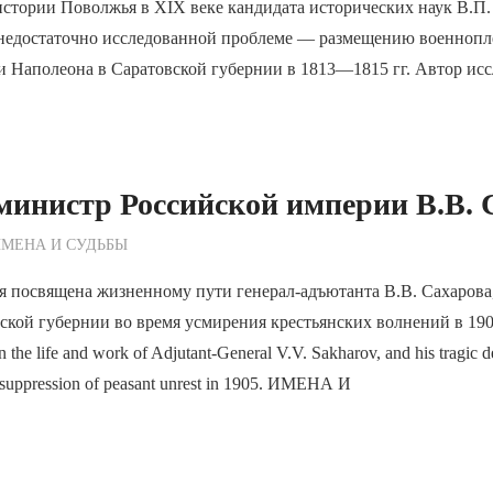
истории Поволжья в XIX веке кандидата исторических наук В.П
недостаточно исследованной проблеме — размещению военноп
 Наполеона в Саратовской губернии в 1813—1815 гг. Автор исс
инистр Российской империи В.В. 
ежурный по Редакции
МЕНА И СУДЬБЫ
 посвящена жизненному пути генерал-адъютанта В.В. Сахарова,
ской губернии во время усмирения крестьянских волнений в 190
 the life and work of Adjutant-General V.V. Sakharov, and his tragic d
e suppression of peasant unrest in 1905. ИМЕНА И