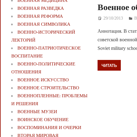
ВОЕННАЯ МЕДИЦИНА
Военное о
ВОЕННАЯ РАЗВЕДКА
ВОЕННАЯ РЕФОРМА
29/10/2013
Д
ВОЕННАЯ СИМВОЛИКА
Аннотация. В стат
ВОЕННО-ИСТОРИЧЕСКИЙ
советской военной шк
ЛЕКТОРИЙ
Soviet military schoo
ВОЕННО-ПАТРИОТИЧЕСКОЕ
ВОСПИТАНИЕ
ВОЕННО-ПОЛИТИЧЕСКИE
ЧИТАТЬ
ОТНОШЕНИЯ
ВОЕННОЕ ИСКУССТВО
ВОЕННОЕ СТРОИТЕЛЬСТВО
ВОЕННОПЛЕННЫЕ: ПРОБЛЕМЫ
И РЕШЕНИЯ
ВОЕННЫЕ МУЗЕИ
ВОИНСКОЕ ОБУЧЕНИЕ
ВОСПОМИНАНИЯ И ОЧЕРКИ
ВТОРАЯ МИРОВАЯ