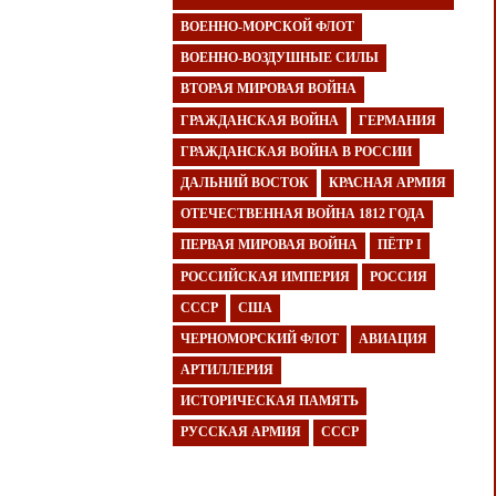
ВОЕННО-МОРСКОЙ ФЛОТ
ВОЕННО-ВОЗДУШНЫЕ СИЛЫ
ВТОРАЯ МИРОВАЯ ВОЙНА
ГРАЖДАНСКАЯ ВОЙНА
ГЕРМАНИЯ
ГРАЖДАНСКАЯ ВОЙНА В РОССИИ
ДАЛЬНИЙ ВОСТОК
КРАСНАЯ АРМИЯ
ОТЕЧЕСТВЕННАЯ ВОЙНА 1812 ГОДА
ПЕРВАЯ МИРОВАЯ ВОЙНА
ПЁТР I
РОССИЙСКАЯ ИМПЕРИЯ
РОССИЯ
СССР
США
ЧЕРНОМОРСКИЙ ФЛОТ
АВИАЦИЯ
АРТИЛЛЕРИЯ
ИСТОРИЧЕСКАЯ ПАМЯТЬ
РУССКАЯ АРМИЯ
СССР