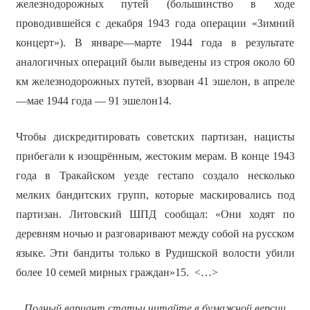
железнодорожных путей (большинство в ходе
проводившейся с декабря 1943 года операции «Зимний
концерт»). В январе—марте 1944 года в результате
аналогичных операций были выведены из строя около 60
км железнодорожных путей, взорван 41 эшелон, в апреле
—мае 1944 года — 91 эшелон14.
Чтобы дискредитировать советских партизан, нацисты
прибегали к изощрённым, жестоким мерам. В конце 1943
года в Тракайском уезде гестапо создало несколько
мелких бандитских групп, которые маскировались под
партизан. Литовский ШПД сообщал: «Они ходят по
деревням ночью и разговаривают между собой на русском
языке. Эти бандиты только в Рудишской волости убили
более 10 семей мирных граждан»15. <…>
Полный вариант статьи читайте в бумажной версии