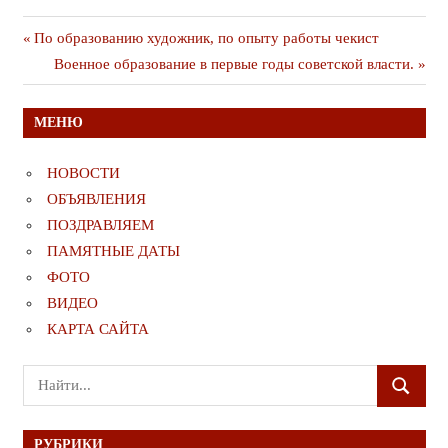
Навигация
Предыдущая
По образованию художник, по опыту работы чекист
публикация
Следующая
Военное образование в первые годы советской власти.
по
публикация
записям
МЕНЮ
НОВОСТИ
ОБЪЯВЛЕНИЯ
ПОЗДРАВЛЯЕМ
ПАМЯТНЫЕ ДАТЫ
ФОТО
ВИДЕО
КАРТА САЙТА
Поиск
ПОИСК
для:
РУБРИКИ