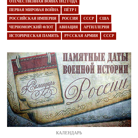
ОТЕЧЕСТВЕННАЯ ВОЙНА 1812 ГОДА
ПЕРВАЯ МИРОВАЯ ВОЙНА
ПЁТР I
РОССИЙСКАЯ ИМПЕРИЯ
РОССИЯ
СССР
США
ЧЕРНОМОРСКИЙ ФЛОТ
АВИАЦИЯ
АРТИЛЛЕРИЯ
ИСТОРИЧЕСКАЯ ПАМЯТЬ
РУССКАЯ АРМИЯ
СССР
КАЛЕНДАРЬ