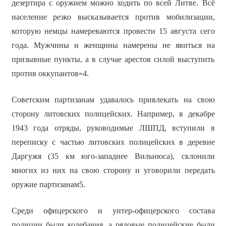
дезертира с оружием можно ходить по всей Литве. Всё
население резко высказывается против мобилизации,
которую немцы намереваются провести 15 августа сего
года. Мужчины и женщины намерены не явиться на
призывные пункты, а в случае арестов силой выступить
против оккупантов»4.
Советским партизанам удавалось привлекать на свою
сторону литовских полицейских. Например, в декабре
1943 года отряды, руководимые ЛШПД, вступили в
переписку с частью литовских полицейских в деревне
Даргужя (35 км юго-западнее Вильнюса), склонили
многих из них на свою сторону и уговорили передать
оружие партизанам5.
Среди офицерского и унтер-офицерского состава
полиции были колебания, а рядовые полицейские были