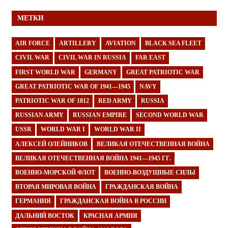
МЕТКИ
AIR FORCE
ARTILLERY
AVIATION
BLACK SEA FLEET
CIVIL WAR
CIVIL WAR IN RUSSIA
FAR EAST
FIRST WORLD WAR
GERMANY
GREAT PATRIOTIC WAR
GREAT PATRIOTIC WAR OF 1941—1945
NAVY
PATRIOTIC WAR OF 1812
RED ARMY
RUSSIA
RUSSIAN ARMY
RUSSIAN EMPIRE
SECOND WORLD WAR
USSR
WORLD WAR I
WORLD WAR II
АЛЕКСЕЙ ОЛЕЙНИКОВ
ВЕЛИКАЯ ОТЕЧЕСТВЕННАЯ ВОЙНА
ВЕЛИКАЯ ОТЕЧЕСТВЕННАЯ ВОЙНА 1941—1945 ГГ.
ВОЕННО-МОРСКОЙ ФЛОТ
ВОЕННО-ВОЗДУШНЫЕ СИЛЫ
ВТОРАЯ МИРОВАЯ ВОЙНА
ГРАЖДАНСКАЯ ВОЙНА
ГЕРМАНИЯ
ГРАЖДАНСКАЯ ВОЙНА В РОССИИ
ДАЛЬНИЙ ВОСТОК
КРАСНАЯ АРМИЯ