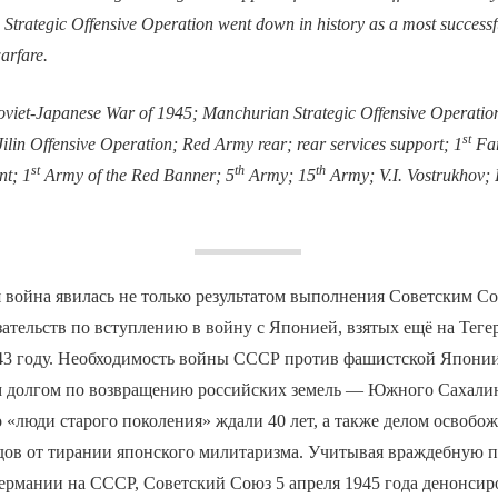
Strategic Offensive Operation went down in history as a most successf
arfare.
viet-Japanese War of 1945; Manchurian Strategic Offensive Operation
st
ilin Offensive Operation; Red Army rear; rear services support; 1
Far
st
th
th
nt; 1
Army of the Red Banner; 5
Army; 15
Army; V.I. Vostrukhov; 
 война явилась не только результатом выполнения Советским С
ательств по вступлению в войну с Японией, взятых ещё на Теге
43 году. Необходимость войны СССР против фашистской Япони
м долгом по возвращению российских земель — Южного Сахали
о «люди старого поколения» ждали 40 лет, а также делом освобо
одов от тирании японского милитаризма. Учитывая враждебную
ермании на СССР, Советский Союз 5 апреля 1945 года денонсир