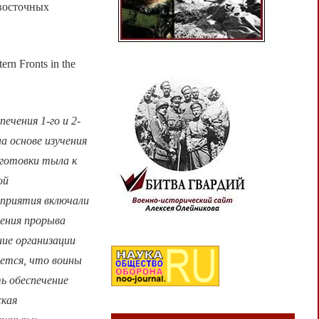
восточных
ern Fronts in the
ечения 1-го и 2-
а основе изучения
готовки тыла к
ой
оприятия включали
чения прорыва
ние организации
ается, что воины
ь обеспечение
ская