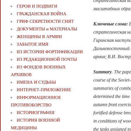
стратегическая н
ГЕРОИ И ПОДВИГИ
масштабных образ
ГРАЖДАНСКАЯ ВОЙНА
ГРИФ СЕКРЕТНОСТИ СНЯТ
Ключевые слова
:
В
ДОКУМЕНТЫ и МАТЕРИАЛЫ
стратегическая н
ЖЕНЩИНЫ В АРМИИ
Гиринская наступа
ЗАБЫТОЕ ИМЯ
Дальневосточный ф
ИЗ ИСТОРИИ ФОРТИФИКАЦИИ
армия; В.И. Востр
ИЗ РЕДАКЦИОННОЙ ПОЧТЫ
ИЗ ФОНДОВ ВОЕННЫХ
Summary
. The pape
АРХИВОВ
course of the Soviet
ИМЕНА И СУДЬБЫ
summaries of combat 
ИНТЕРНЕТ-ПРИЛОЖЕНИЕ
determined the time
ИНФОРМАЦИОННОЕ
autumn front exercise
ПРОТИВОБОРСТВО
fortified defense br
ИСТОРИОГРАФИЯ
ИСТОРИЯ ВОЕННОЙ
in conditions of woo
МЕДИЦИНЫ
the tasks assigned t