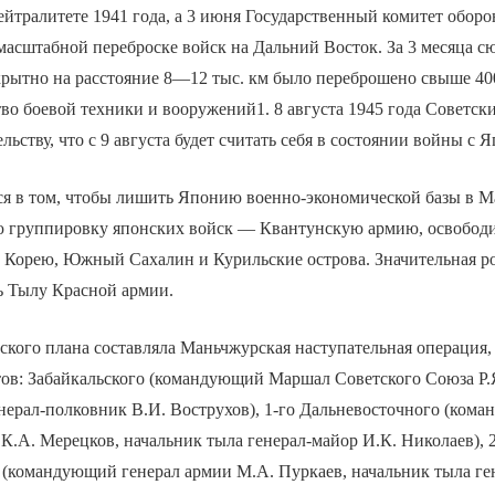
ейтралитете 1941 года, а 3 июня Государственный комитет обор
асштабной переброске войск на Дальний Восток. За 3 месяца сю
крытно на расстояние 8—12 тыс. км было переброшено свыше 400
во боевой техники и вооружений1. 8 августа 1945 года Советск
ьству, что с 9 августа будет считать себя в состоянии войны с 
ся в том, чтобы лишить Японию военно-экономической базы в 
ю группировку японских войск — Квантунскую армию, освободи
 Корею, Южный Сахалин и Курильские острова. Значительная р
ь Тылу Красной армии.
ского плана составляла Маньчжурская наступательная операция,
тов: Забайкальского (командующий Маршал Советского Союза Р.
енерал-полковник В.И. Вострухов), 1-го Дальневосточного (ко
К.А. Мерецков, начальник тыла генерал-майор И.К. Николаев), 
 (командующий генерал армии М.А. Пуркаев, начальник тыла ге