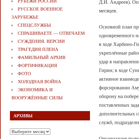
РУБЕЖИ РОССИИ
Д.И. Андреев). Оп
РУССКОЕ ВОЕННОЕ
месяцев.
ЗАРУБЕЖЬЕ
СПЕЦСЛУЖБЫ
Основной план пр
СПРАШИВАЕТЕ — ОТВЕЧАЕМ
одновременного н
СУЖДЕНИЯ. ВЕРСИИ
в ходе Харбино-Ги
ТРАГЕДИЯ ПЛЕНА
укреплённые райо
ФАМИЛЬНЫЙ АРХИВ
удар в направлени
ФОРТИФИКАЦИЯ
Гирин; в ходе Сун
ФОТО
активное взаимод
ХОЛОДНАЯ ВОЙНА
форсировании Аму
ЭКОНОМИКА И
оборону на побер
ВООРУЖЁННЫЕ СИЛЫ
поставленных зада
дополнительных си
АРХИВЫ
служб, подразделе
Архивы
Организация тыло