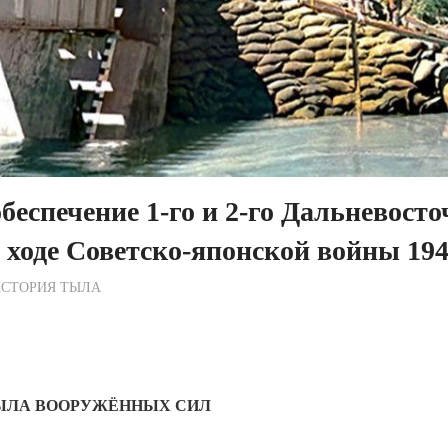
беспечение 1-го и 2-го Дальневост
 ходе Советско-японской войны 194
ежурный по Редакции
ИСТОРИЯ ТЫЛА
ТЫЛА ВООРУЖЁННЫХ СИЛ