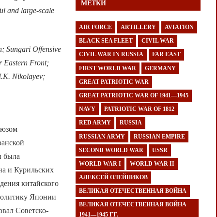
МЕТКИ
ul and large-scale
AIR FORCE
ARTILLERY
AVIATION
BLACK SEA FLEET
CIVIL WAR
; Sungari Offensive
CIVIL WAR IN RUSSIA
FAR EAST
 Eastern Front;
FIRST WORLD WAR
GERMANY
I.K. Nikolayev;
GREAT PATRIOTIC WAR
GREAT PATRIOTIC WAR OF 1941—1945
NAVY
PATRIOTIC WAR OF 1812
RED ARMY
RUSSIA
оюзом
RUSSIAN ARMY
RUSSIAN EMPIRE
ранской
SECOND WORLD WAR
USSR
и была
WORLD WAR I
WORLD WAR II
на и Курильских
АЛЕКСЕЙ ОЛЕЙНИКОВ
ждения китайского
ВЕЛИКАЯ ОТЕЧЕСТВЕННАЯ ВОЙНА
 политику Японии
ВЕЛИКАЯ ОТЕЧЕСТВЕННАЯ ВОЙНА
овал Советско-
1941—1945 ГГ.