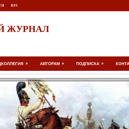
ЕН
RSS
Й ЖУРНАЛ
ДКОЛЛЕГИЯ
АВТОРАМ
ПОДПИСКА
КОНТ