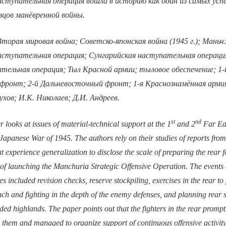
аступательная операция вошла в историю как один из самых усп
цов манёвренной войны.
торая мировая война; Советско-японская война (1945 г.); Мань
аступательная операция; Сунгарийская наступательная операци
тельная операция; Тыл Красной армии; тыловое обеспечение; 1-
ронт; 2-й Дальневосточный фронт; 1-я Краснознамённая армия;
ухов; И.К. Николаев; Д.И. Андреев.
st
nd
r looks at issues of material-technical support at the 1
and 2
Far Eas
-Japanese War of 1945. The authors rely on their studies of reports fro
experience generalization to disclose the scale of preparing the rear fo
 of launching the Manchuria Strategic Offensive Operation. The events 
s included revision checks, reserve stockpiling, exercises in the rear to
each and fighting in the depth of the enemy defenses, and planning rear
ded highlands. The paper points out that the fighters in the rear promptl
o them and managed to organize support of continuous offensive activity