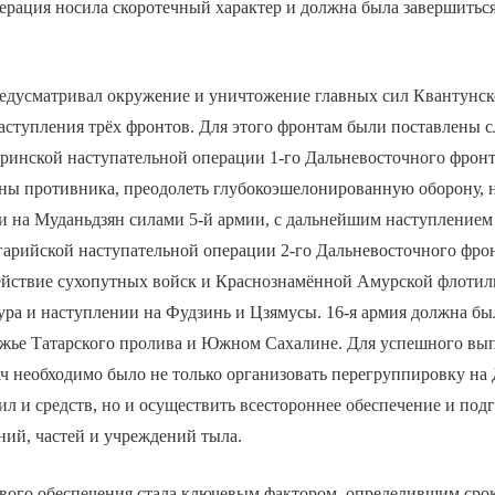
ерация носила скоротечный характер и должна была завершиться
едусматривал окружение и уничтожение главных сил Квантунск
аступления трёх фронтов. Для этого фронтам были поставлены с
ринской наступательной операции 1-го Дальневосточного фронт
ны противника, преодолеть глубокоэшелонированную оборону, 
и на Муданьдзян силами 5-й армии, с дальнейшим наступлением
гарийской наступательной операции 2-го Дальневосточного фро
ействие сухопутных войск и Краснознамённой Амурской флотил
ра и наступлении на Фудзинь и Цзямусы. 16-я армия должна бы
ежье Татарского пролива и Южном Сахалине. Для успешного вы
ч необходимо было не только организовать перегруппировку на
л и средств, но и осуществить всестороннее обеспечение и под
ний, частей и учреждений тыла.
вого обеспечения стала ключевым фактором, определившим срок