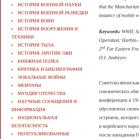
ИСТОРИЯ ВОЕННОЙ НАУКИ
that the Manchurian 
ИСТОРИЯ ВОЕННОЙ РАЗВЕДКИ
instance of mobile w
ИСТОРИЯ ВОИН
ИСТОРИЯ ВООРУЖЕНИЯ И
Keywords:
WWII; So
ТЕХНИКИ
Operation; Harbin-J
ИСТОРИЯ ТЫЛА
nd
2
Far Eastern Fro
ИСТОРИЯ: ПРОТИВ ЛЖИ
D.I. Andreyev.
КНИЖНАЯ ПОЛКА
КРИТИКА И БИБЛИОГРАФИЯ
ЛОКАЛЬНЫЕ ВОЙНЫ
Советско-японская
МЕМУАРЫ
союзнических обяз
МУНДИР ОТЕЧЕСТВА
конференции в 19
НАУЧНЫЕ СООБЩЕНИЯ И
обусловлена свои
ИНФОРМАЦИЯ
островов, которог
НАЦИОНАЛЬНАЯ
БЕЗОПАСНОСТЬ
и корейского нар
НЕОПУБЛИКОВАННЫЕ
после нападения Г