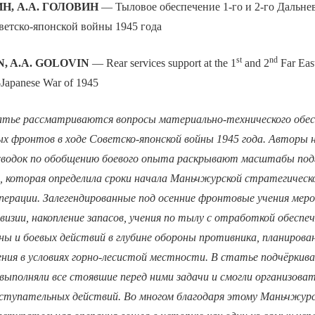
Н, А.А. ГОЛОВИН
— Тыловое обеспечение 1-го и 2-го Дальне
ветско-японской войны 1945 года
st
nd
N, A.A. GOLOVIN
— Rear services support at the 1
and 2
Far East
t-Japanese War of 1945
атье рассматриваются вопросы материально-технического обесп
х фронтов в ходе Советско-японской войны 1945 года. Авторы н
сводок по обобщению боевого опыта раскрывают масштабы под
, которая определила сроки начала Маньчжурской стратегическ
перации. Залегендированные под осенние фронтовые учения мер
ревизии, накопление запасов, учения по тылу с отработкой обеспе
ны и боевых действий в глубине обороны противника, планирова
ния в условиях горно-лесистой местности. В статье подчёркив
ыполняли все стоявшие перед ними задачи и смогли организоват
ступательных действий. Во многом благодаря этому Маньчжур