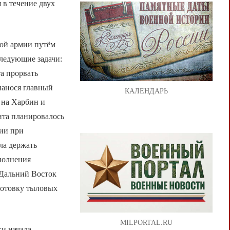
 в течение двух
ой армии путём
ледующие задачи:
а прорвать
нанося главный
КАЛЕНДАРЬ
 на Харбин и
нта планировалось
ии при
ла держать
полнения
 Дальний Восток
готовку тыловых
MILPORTAL.RU
и начала