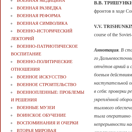
ВОЕННАЯ МЕДИЦИНА
В.В. ТРИШУНКИ
ВОЕННАЯ РАЗВЕДКА
фронтов в ходе Со
ВОЕННАЯ РЕФОРМА
ВОЕННАЯ СИМВОЛИКА
V.V. TRISHUNKI
ВОЕННО-ИСТОРИЧЕСКИЙ
course of the Sovie
ЛЕКТОРИЙ
ВОЕННО-ПАТРИОТИЧЕСКОЕ
Аннотация
. В ст
ВОСПИТАНИЕ
го Дальневосточны
ВОЕННО-ПОЛИТИЧЕСКИE
отчётов армий и 
ОТНОШЕНИЯ
боевым действиям
ВОЕННОЕ ИСКУССТВО
наступательной о
ВОЕННОЕ СТРОИТЕЛЬСТВО
в себя: проверки 
ВОЕННОПЛЕННЫЕ: ПРОБЛЕМЫ
укреплённой оборо
И РЕШЕНИЯ
тылового обеспече
ВОЕННЫЕ МУЗЕИ
ВОИНСКОЕ ОБУЧЕНИЕ
тыла оперативно в
ВОСПОМИНАНИЯ И ОЧЕРКИ
непрерывности на
ВТОРАЯ МИРОВАЯ