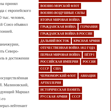
оны принял
ВОЕННО-МОРСКОЙ ФЛОТ
да с европейского
ВОЕННО-ВОЗДУШНЫЕ СИЛЫ
 тыс. человек,
ВТОРАЯ МИРОВАЯ ВОЙНА
ий Союз объявил
ГРАЖДАНСКАЯ ВОЙНА
ГЕРМАНИЯ
Японией.
ГРАЖДАНСКАЯ ВОЙНА В РОССИИ
ДАЛЬНИЙ ВОСТОК
КРАСНАЯ АРМИЯ
Маньчжурии,
ОТЕЧЕСТВЕННАЯ ВОЙНА 1812 ГОДА
ть Северо-
ПЕРВАЯ МИРОВАЯ ВОЙНА
ПЁТР I
оль в достижении
РОССИЙСКАЯ ИМПЕРИЯ
РОССИЯ
СССР
США
ЧЕРНОМОРСКИЙ ФЛОТ
АВИАЦИЯ
 осуществлённая
АРТИЛЛЕРИЯ
Я. Малиновский,
ИСТОРИЧЕСКАЯ ПАМЯТЬ
мандующий Маршал
РУССКАЯ АРМИЯ
СССР
2-го
нерал-лейтенант