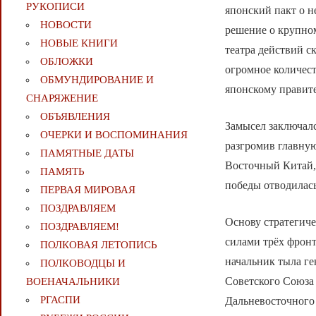
РУКОПИСИ
японский пакт о н
НОВОСТИ
решение о крупном
НОВЫЕ КНИГИ
театра действий с
ОБЛОЖКИ
огромное количест
ОБМУНДИРОВАНИЕ И
японскому правител
СНАРЯЖЕНИЕ
ОБЪЯВЛЕНИЯ
Замысел заключал
ОЧЕРКИ И ВОСПОМИНАНИЯ
разгромив главну
ПАМЯТНЫЕ ДАТЫ
Восточный Китай,
ПАМЯТЬ
победы отводилас
ПЕРВАЯ МИРОВАЯ
ПОЗДРАВЛЯЕМ
Основу стратегиче
ПОЗДРАВЛЯЕМ!
силами трёх фрон
ПОЛКОВАЯ ЛЕТОПИСЬ
начальник тыла г
ПОЛКОВОДЦЫ И
Советского Союза 
ВОЕНАЧАЛЬНИКИ
РГАСПИ
Дальневосточного