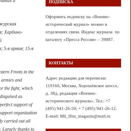
ешных и
ПОДПИСКА
Оформить подписку на «Военно-
чжурская
исторический журнал» можно в
я; Харбино-
отделениях связи. Индекс журнала по
каталогу «Пресса России» – 39887.
й
 5-я армия; 15-я
КОНТАКТЫ
tern Fronts in the
Адрес редакции для переписки:
m armies and
119160, Москва, Хорошёвское шоссе,
r the fight, which
д. 38д, редакция «Военно-
disguised as
исторического журнала». Тел.: +7
 perfect support of
(495) 941-26-50; + 7 (495) 941-26-12.
 support organization
E-mail: Mil_Hist_magazin@mail.ru
y carried out all
. Largely thanks to