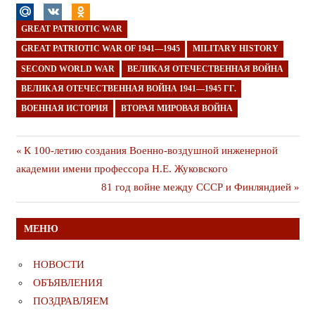
GREAT PATRIOTIC WAR
GREAT PATRIOTIC WAR OF 1941—1945
MILITARY HISTORY
SECOND WORLD WAR
ВЕЛИКАЯ ОТЕЧЕСТВЕННАЯ ВОЙНА
ВЕЛИКАЯ ОТЕЧЕСТВЕННАЯ ВОЙНА 1941—1945 ГГ.
ВОЕННАЯ ИСТОРИЯ
ВТОРАЯ МИРОВАЯ ВОЙНА
Навигация
Предыдущая
К 100-летию создания Военно-воздушной инженерной
публикация
академии имени профессора Н.Е. Жуковского
по
Следующая
81 год войнe между СССР и Финляндией
записям
публикация
МЕНЮ
НОВОСТИ
ОБЪЯВЛЕНИЯ
ПОЗДРАВЛЯЕМ