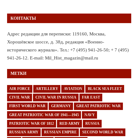
КОНТАКТЫ
Адрес редакции для переписки: 119160, Москва,
Хорошёвское шоссе, д. 38д, редакция «Военно-
исторического журнала». Тел.: +7 (495) 941-26-50; + 7 (495)
941-26-12. E-mail: Mil_Hist_magazin@mail.ru
МЕТКИ
AIR FORCE
ARTILLERY
AVIATION
BLACK SEA FLEET
CIVIL WAR
CIVIL WAR IN RUSSIA
FAR EAST
FIRST WORLD WAR
GERMANY
GREAT PATRIOTIC WAR
GREAT PATRIOTIC WAR OF 1941—1945
NAVY
PATRIOTIC WAR OF 1812
RED ARMY
RUSSIA
RUSSIAN ARMY
RUSSIAN EMPIRE
SECOND WORLD WAR