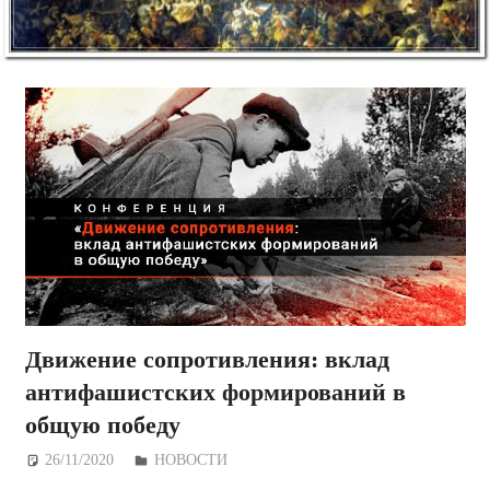
Движение сопротивления: вклад
антифашистских формирований в
общую победу
26/11/2020
Дежурный по Редакции
НОВОСТИ