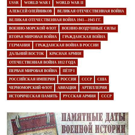
USSR
WORLD WAR I
WORLD WAR II
АЛЕКСЕЙ ОЛЕЙНИКОВ
ВЕЛИКАЯ ОТЕЧЕСТВЕННАЯ ВОЙНА
ВЕЛИКАЯ ОТЕЧЕСТВЕННАЯ ВОЙНА 1941—1945 ГГ.
ВОЕННО-МОРСКОЙ ФЛОТ
ВОЕННО-ВОЗДУШНЫЕ СИЛЫ
ВТОРАЯ МИРОВАЯ ВОЙНА
ГРАЖДАНСКАЯ ВОЙНА
ГЕРМАНИЯ
ГРАЖДАНСКАЯ ВОЙНА В РОССИИ
ДАЛЬНИЙ ВОСТОК
КРАСНАЯ АРМИЯ
ОТЕЧЕСТВЕННАЯ ВОЙНА 1812 ГОДА
ПЕРВАЯ МИРОВАЯ ВОЙНА
ПЁТР I
РОССИЙСКАЯ ИМПЕРИЯ
РОССИЯ
СССР
США
ЧЕРНОМОРСКИЙ ФЛОТ
АВИАЦИЯ
АРТИЛЛЕРИЯ
ИСТОРИЧЕСКАЯ ПАМЯТЬ
РУССКАЯ АРМИЯ
СССР