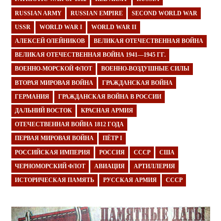
RUSSIAN ARMY
RUSSIAN EMPIRE
SECOND WORLD WAR
USSR
WORLD WAR I
WORLD WAR II
АЛЕКСЕЙ ОЛЕЙНИКОВ
ВЕЛИКАЯ ОТЕЧЕСТВЕННАЯ ВОЙНА
ВЕЛИКАЯ ОТЕЧЕСТВЕННАЯ ВОЙНА 1941—1945 ГГ.
ВОЕННО-МОРСКОЙ ФЛОТ
ВОЕННО-ВОЗДУШНЫЕ СИЛЫ
ВТОРАЯ МИРОВАЯ ВОЙНА
ГРАЖДАНСКАЯ ВОЙНА
ГЕРМАНИЯ
ГРАЖДАНСКАЯ ВОЙНА В РОССИИ
ДАЛЬНИЙ ВОСТОК
КРАСНАЯ АРМИЯ
ОТЕЧЕСТВЕННАЯ ВОЙНА 1812 ГОДА
ПЕРВАЯ МИРОВАЯ ВОЙНА
ПЁТР I
РОССИЙСКАЯ ИМПЕРИЯ
РОССИЯ
СССР
США
ЧЕРНОМОРСКИЙ ФЛОТ
АВИАЦИЯ
АРТИЛЛЕРИЯ
ИСТОРИЧЕСКАЯ ПАМЯТЬ
РУССКАЯ АРМИЯ
СССР