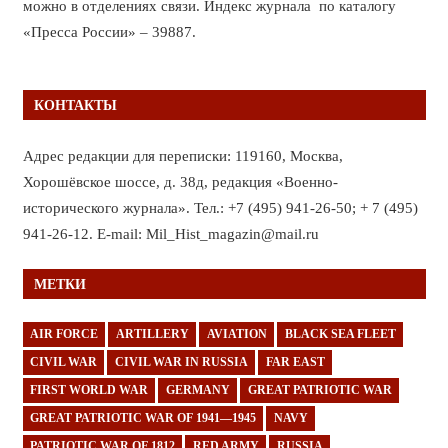
можно в отделениях связи. Индекс журнала по каталогу
«Пресса России» – 39887.
КОНТАКТЫ
Адрес редакции для переписки: 119160, Москва,
Хорошёвское шоссе, д. 38д, редакция «Военно-
исторического журнала». Тел.: +7 (495) 941-26-50; + 7 (495)
941-26-12. E-mail: Mil_Hist_magazin@mail.ru
МЕТКИ
AIR FORCE
ARTILLERY
AVIATION
BLACK SEA FLEET
CIVIL WAR
CIVIL WAR IN RUSSIA
FAR EAST
FIRST WORLD WAR
GERMANY
GREAT PATRIOTIC WAR
GREAT PATRIOTIC WAR OF 1941—1945
NAVY
PATRIOTIC WAR OF 1812
RED ARMY
RUSSIA