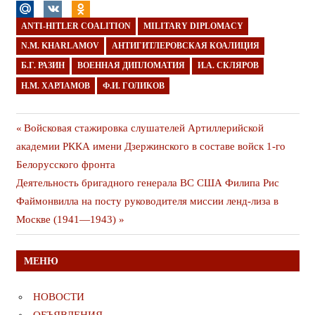
ANTI-HITLER COALITION
MILITARY DIPLOMACY
N.M. KHARLAMOV
АНТИГИТЛЕРОВСКАЯ КОАЛИЦИЯ
Б.Г. РАЗИН
ВОЕННАЯ ДИПЛОМАТИЯ
И.А. СКЛЯРОВ
Н.М. ХАРЛАМОВ
Ф.И. ГОЛИКОВ
Навигация
Предыдущая
Войсковая стажировка слушателей Артиллерийской
публикация
академии РККА имени Дзержинского в составе войск 1-го
по
Белорусского фронта
записям
Следующая
Деятельность бригадного генерала ВС США Филипа Рис
публикация
Файмонвилла на посту руководителя миссии ленд-лиза в
Москве (1941—1943)
МЕНЮ
НОВОСТИ
ОБЪЯВЛЕНИЯ